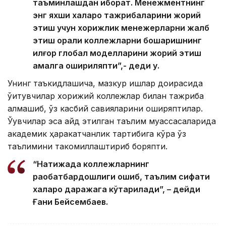
таъминлашдан иборат. Менежментнинг
энг яхши халқаро тажрибаларини жорий
этиш учун хорижлик менежерларни жалб
этиш орқали коллежларни бошқаришнинг
илғор глобал моделларини жорий этиш
амалга ошириляпти”,- деди у.
Унинг таъкидлашича, мазкур ишлар доирасида
ўқитувчилар хорижий коллежлар билан тажриба
алмашиб, ўз касбий савияларини оширяптилар.
Ўқувчилар эса қайд этилган таълим муассасаларида
академик ҳаракатчанлик тартибига кўра ўз
таълимини такомиллаштириб боряпти.
“Натижада коллежларнинг
рақобатбардошлиги ошиб, таълим сифати
халқаро даражага кўтарилади”, – дейди
Ғани Бейсембаев.