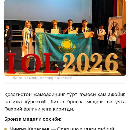
Фото: Таълим-маориф вазирлиги
Қозоғистон жамоасининг тўрт аъзоси ҳам ажойиб
натижа кўрсатиб, битта бронза медаль ва учта
Фахрий ёрлиқни қўлга киритди.
Бронза медали соҳиби:
Чингиз Қарасаев — Орал шаҳридаги табиий