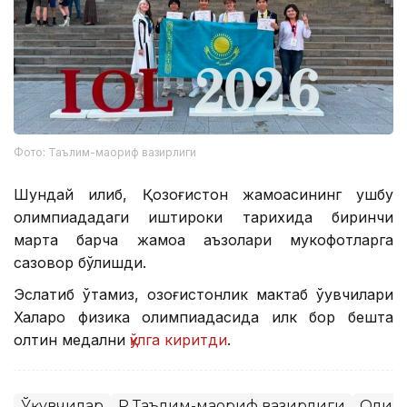
Фото: Таълим-маориф вазирлиги
Шундай қилиб, Қозоғистон жамоасининг ушбу
олимпиададаги иштироки тарихида биринчи
марта барча жамоа аъзолари мукофотларга
сазовор бўлишди.
Эслатиб ўтамиз, қозоғистонлик мактаб ўқувчилари
Халқаро физика олимпиадасида илк бор бешта
олтин медални
қўлга киритди
.
Ўқувчилар
ҚР Таълим-маориф вазирлиги
Олим