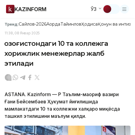
KAZINFORM
ЎЗ
Сайлов-2026
Ақорда
Тайинлов
Ҳодиса
Қонун ва интизо
Тренд:
11:38, 08 Январ 2025
Қозоғистондаги 10 та коллежга
хорижлик менежерлар жалб
этилади
ASTANA. Kazinform — ҚР Таълим-маориф вазири
Ғани Бейсембаев Ҳукумат йиғилишида
мамлакатдаги 10 та коллежни
халқаро миқёсда
ташкил этилишини маълум қилди.