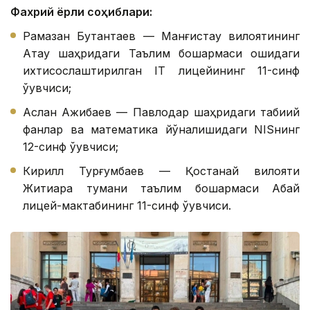
Фахрий ёрлиқ соҳиблари:
Рамазан Бутантаев — Манғистау вилоятининг
Ақтау шаҳридаги Таълим бошқармаси қошидаги
ихтисослаштирилган IТ лицейининг 11-синф
ўқувчиси;
Аслан Ажибаев — Павлодар шаҳридаги табиий
фанлар ва математика йўналишидаги NISнинг
12-синф ўқувчиси;
Кирилл Турғумбаев — Қостанай вилояти
Житиқара тумани таълим бошқармаси Абай
лицей-мактабининг 11-синф ўқувчиси.