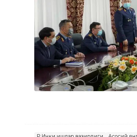
ҚР Ички ишлар вазирлиги
Асосий ян