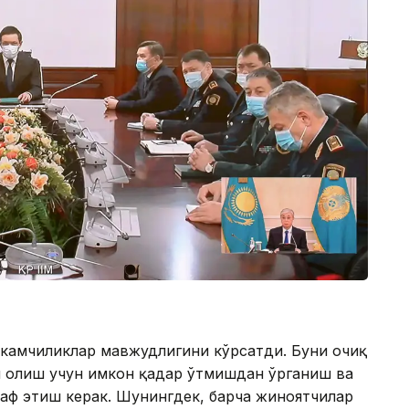
 камчиликлар мавжудлигини кўрсатди. Буни очиқ
и олиш учун имкон қадар ўтмишдан ўрганиш ва
аф этиш керак. Шунингдек, барча жиноятчилар