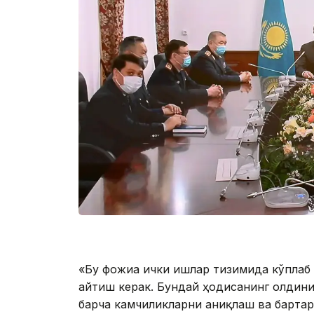
«Бу фожиа ички ишлар тизимида кўплаб
айтиш керак. Бундай ҳодисанинг олдин
барча камчиликларни аниқлаш ва бартар