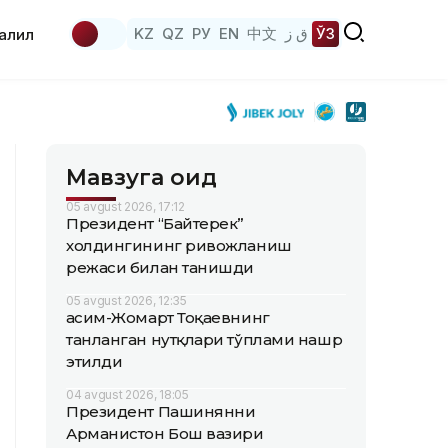
KZ
QZ
РУ
EN
中文
ق ز
ЎЗ
аҳлил
Мавзуга оид
05 avgust 2026, 17:12
Президент “Байтерек”
холдингининг ривожланиш
режаси билан танишди
05 avgust 2026, 12:35
Қасим-Жомарт Тоқаевнинг
танланган нутқлари тўплами нашр
этилди
04 avgust 2026, 18:05
Президент Пашинянни
Арманистон Бош вазири