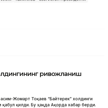
холдингининг ривожланиш
 Қасим-Жомарт Тоқаев “Байтерек” холдинги
 қабул қилди. Бу ҳақда Ақорда хабар берди.