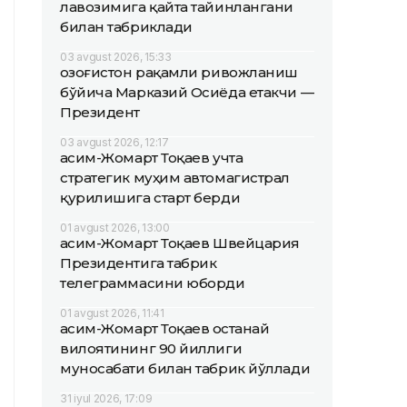
лавозимига қайта тайинлангани
билан табриклади
03 avgust 2026, 15:33
Қозоғистон рақамли ривожланиш
бўйича Марказий Осиёда етакчи —
Президент
03 avgust 2026, 12:17
Қасим-Жомарт Тоқаев учта
стратегик муҳим автомагистрал
қурилишига старт берди
01 avgust 2026, 13:00
Қасим-Жомарт Тоқаев Швейцария
Президентига табрик
телеграммасини юборди
01 avgust 2026, 11:41
Қасим-Жомарт Тоқаев Қостанай
вилоятининг 90 йиллиги
муносабати билан табрик йўллади
31 iyul 2026, 17:09