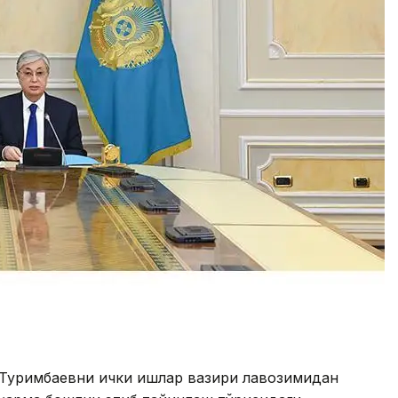
Турғимбаевни ички ишлар вазири лавозимидан