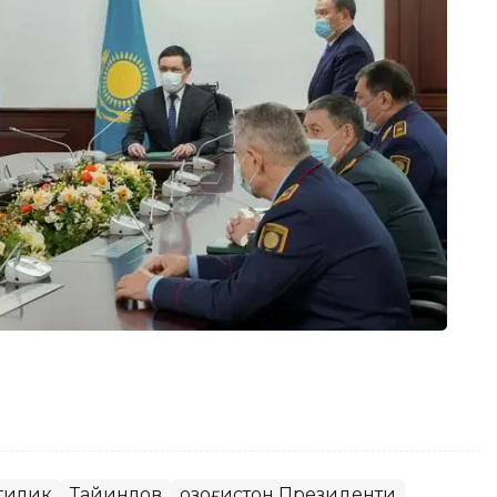
гилик
Тайинлов
Қозоғистон Президенти