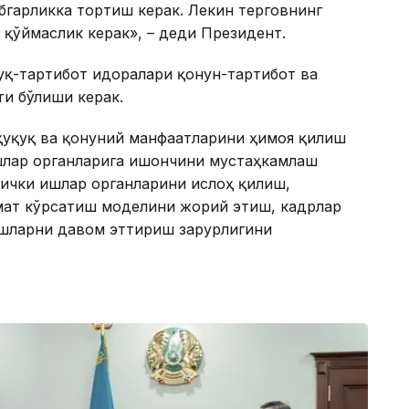
бгарликка тортиш керак. Лекин терговнинг
 қўймаслик керак», – деди Президент.
уқ-тартибот идоралари қонун-тартибот ва
и бўлиши керак.
ҳуқуқ ва қонуний манфаатларини ҳимоя қилиш
шлар органларига ишончини мустаҳкамлаш
 ички ишлар органларини ислоҳ қилиш,
мат кўрсатиш моделини жорий этиш, кадрлар
шларни давом эттириш зарурлигини