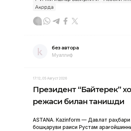
Ақорда
без автора
Муаллиф
17:12, 05 Август 2026
Президент “Байтерек” 
режаси билан танишди
ASTANА. Каzinform — Давлат раҳбари
бошқаруви раиси Рустам Қарағойшинни