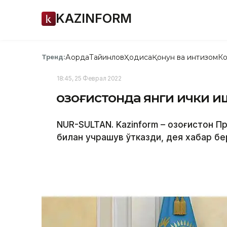
KAZINFORM
Ақорда
Тайинлов
Ҳодиса
Қонун ва интизом
Ко
Тренд:
18:45, 25 Феврал 2022
Қозоғистонда янги ички 
NUR-SULTAN. Kazinform – Қозоғистон 
билан учрашув ўтказди, дея хабар б