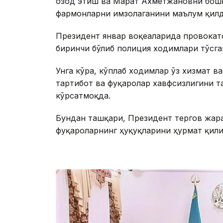
озод этиш ва Марат Ахметжановни бошқ
фармонларни имзолаганини маълум қилд
Президент январ воқеаларида провокат
биринчи бўлиб полиция ходимлари тўсга
Унга кўра, кўплаб ходимлар ўз хизмат в
тартибот ва фуқаролар хавфсизлигини 
кўрсатмоқда.
Бундан ташқари, Президент тергов жар
фуқароларнинг ҳуқуқларини ҳурмат қил