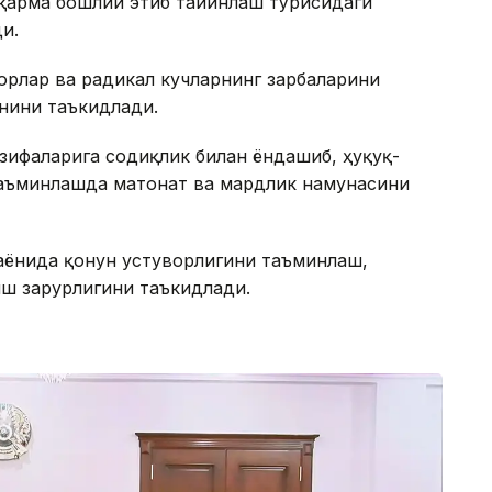
арма бошлиғи этиб тайинлаш тўғрисидаги
и.
орлар ва радикал кучларнинг зарбаларини
нини таъкидлади.
азифаларига содиқлик билан ёндашиб, ҳуқуқ-
таъминлашда матонат ва мардлик намунасини
аёнида қонун устуворлигини таъминлаш,
иш зарурлигини таъкидлади.