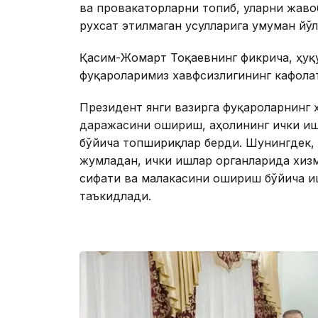
ва провакаторларни топиб, уларни жаво
рухсат этилмаган усулларига умуман йўл
Қасим-Жомарт Тоқаевнинг фикрича, ҳуқ
фуқароларимиз хавфсизлигининг кафолат
Президент янги вазирга фуқароларнинг 
даражасини ошириш, аҳолининг ички и
бўйича топшириқлар берди. Шунингдек,
жумладан, ички ишлар органларида хиз
сифати ва малакасини ошириш бўйича и
таъкидлади.