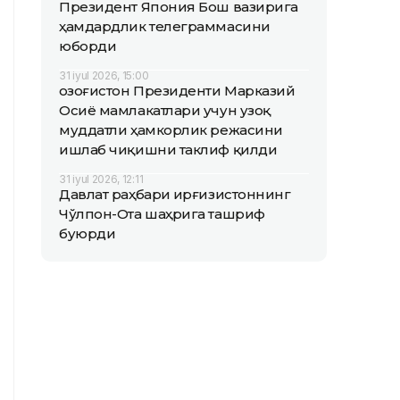
Президент Япония Бош вазирига
ҳамдардлик телеграммасини
юборди
31 iyul 2026, 15:00
Қозоғистон Президенти Марказий
Осиё мамлакатлари учун узоқ
муддатли ҳамкорлик режасини
ишлаб чиқишни таклиф қилди
31 iyul 2026, 12:11
Давлат раҳбари Қирғизистоннинг
Чўлпон-Ота шаҳрига ташриф
буюрди