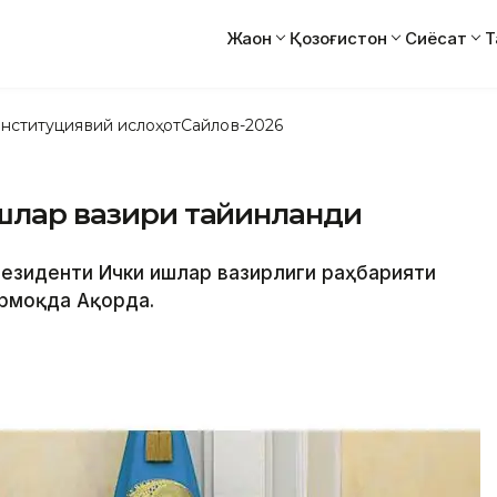
Жаҳон
Қозоғистон
Сиёсат
Т
нституциявий ислоҳот
Сайлов-2026
ишлар вазири тайинланди
Президенти Ички ишлар вазирлиги раҳбарияти
ермоқда Ақорда.