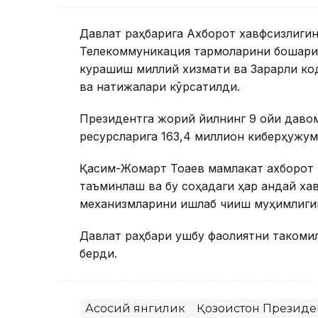
Давлат раҳбарига Ахборот хавфсизлиги
Телекоммуникация тармоқларини бошқари
курашиш миллий хизмати ва Зарарли ко
ва натижалари кўрсатилди.
Президентга жорий йилнинг 9 ойи даво
ресурсларига 163,4 миллион киберҳужум
Қасим-Жомарт Тоқаев мамлакат ахборот
таъминлаш ва бу соҳадаги ҳар қандай ха
механизмларини ишлаб чиқиш муҳимлиги
Давлат раҳбари ушбу фаолиятни такомил
берди.
Асосий янгилик
Қозоғистон Президе