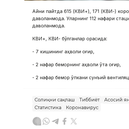
Айни пайтда 615 (КВИ+), 171 (КВИ-) ко
даволанмоқда. Уларнинг 112 нафари ста
даволанмоқда.
КВИ+, КВИ- бўлганлар орасида:
- 7 кишининг аҳволи оғир,
- 2 нафар беморнинг аҳволи ўта оғир,
- 2 нафар бемор ўпкани сунъий вентиляц
Соғлиқни сақлаш
Тиббиёт
Асосий я
Статистика
Коронавирус