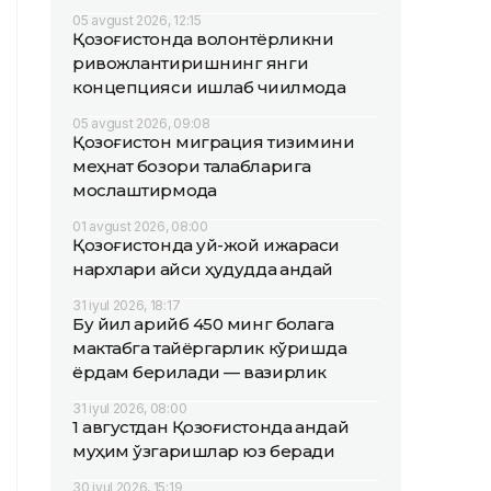
05 avgust 2026, 12:15
Қозоғистонда волонтёрликни
ривожлантиришнинг янги
концепцияси ишлаб чиқилмоқда
05 avgust 2026, 09:08
Қозоғистон миграция тизимини
меҳнат бозори талабларига
мослаштирмоқда
01 avgust 2026, 08:00
Қозоғистонда уй-жой ижараси
нархлари қайси ҳудудда қандай
31 iyul 2026, 18:17
Бу йил қарийб 450 минг болага
мактабга тайёргарлик кўришда
ёрдам берилади — вазирлик
31 iyul 2026, 08:00
1 августдан Қозоғистонда қандай
муҳим ўзгаришлар юз беради
30 iyul 2026, 15:19