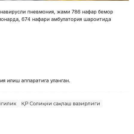
ронавирусли пневмония, жами 786 нафар бемор
ционарда, 674 нафари амбулатория шароитида
ия қилиш аппаратига уланган.
нгилик
ҚР Соғлиқни сақлаш вазирлиги