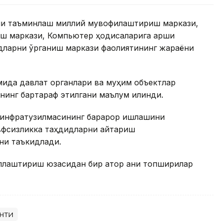
ни таъминлаш миллий мувофиқлаштириш маркази,
ш маркази, Компьютер ҳодисаларига қарши
дларни ўрганиш маркази фаолиятининг жараёни
мида давлат органлари ва муҳим объектлар
нинг бартараф этилгани маълум қилинди.
 инфратузилмасининг барқарор ишлашини
вфсизликка таҳдидларни қайтариш
ни таъкидлади.
лаштириш юзасидан бир қатор аниқ топшириқлар
нти