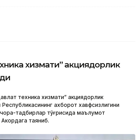
ехника хизмати” акциядорлик
рди
авлат техника хизмати” акциядорлик
н Республикасининг ахборот хавфсизлигини
 чора-тадбирлар тўғрисида маълумот
 Акордага таяниб.