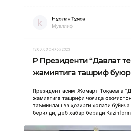
Нұрлан Тұяқов
Муаллиф
13:00, 03 Октябр 2023
ҚР Президенти “Давлат т
жамиятига ташриф бую
Президент Қасим-Жомарт Тоқаевга “Д
жамиятига ташрифи чоғида Қозоғисто
таъминлаш ва ҳозирги ҳолати бўйича
берилди, деб хабар беради Каzinform