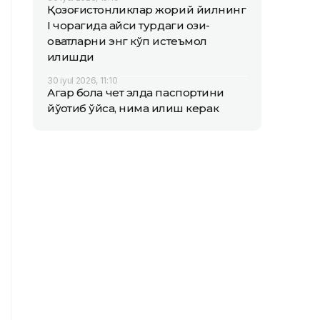
Қозоғистонликлар жорий йилнинг
I чорагида қайси турдаги озиқ-
овқатларни энг кўп истеъмол
қилишди
30 iyul 2026, 11:10
Агар бола чет элда паспортини
йўқотиб қўйса, нима қилиш керак