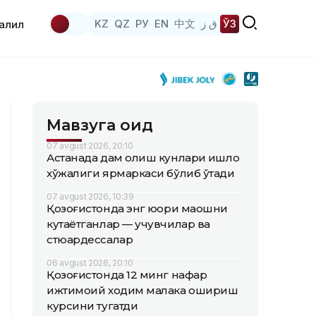
KZ
QZ
РУ
EN
中文
ق ز
ЎЗ
аҳлил
Мавзуга оид
07 avgust 2026, 20:10
Астанада дам олиш кунлари қишлоқ
хўжалиги ярмаркаси бўлиб ўтади
07 avgust 2026, 10:39
Қозоғистонда энг юқори маошни
кутаётганлар — учувчилар ва
стюардессалар
06 avgust 2026, 20:10
Қозоғистонда 12 минг нафар
ижтимоий ходим малака ошириш
курсини тугатди