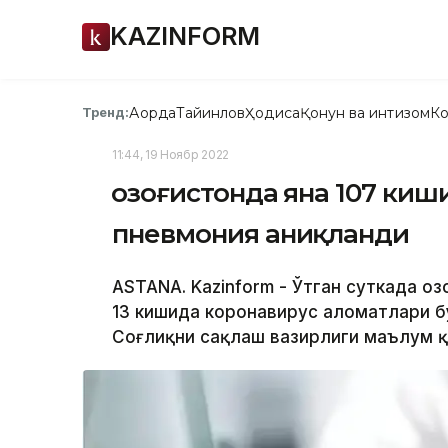
KAZINFORM
Ақорда
Тайинлов
Ҳодиса
Қонун ва интизом
Ко
Тренд:
11:44, 19 Ноябр 2022
Қозоғистонда яна 107 ки
пневмония аниқланди
ASTANA. Kazinform - Ўтган суткада Қо
13 кишида коронавирус аломатлари бў
Соғлиқни сақлаш вазирлиги маълум қи