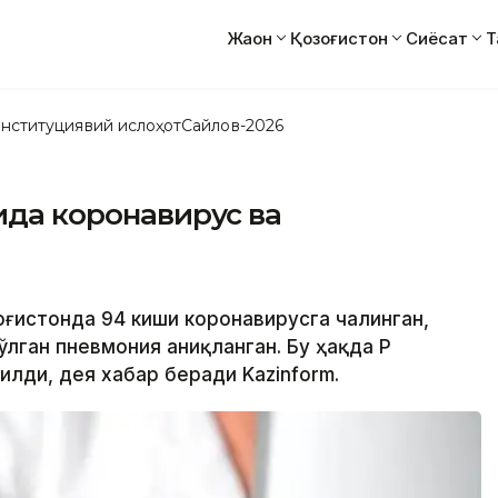
Жаҳон
Қозоғистон
Сиёсат
Т
нституциявий ислоҳот
Сайлов-2026
шида коронавирус ва
зоғистонда 94 киши коронавирусга чалинган,
лган пневмония аниқланган. Бу ҳақда ҚР
лди, дея хабар беради Kazinform.