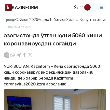
KAZINFORM
ЎЗ
Сайлов-2026
Ақорда
Тайинлов
Ҳодиса
Қонун ва интизо
Тренд:
09:09, 30 Июл 2021
Қозоғистонда ўтган куни 5060 киши
коронавирусдан соғайди
NUR-SULTAN. Kazinform – Кеча Қозоғистонда 5060
киши коронавирус инфекциясидан даволаниб
чиқди, деб хабар беради Kazinform
coronavirus2020.kzга асосланиб.