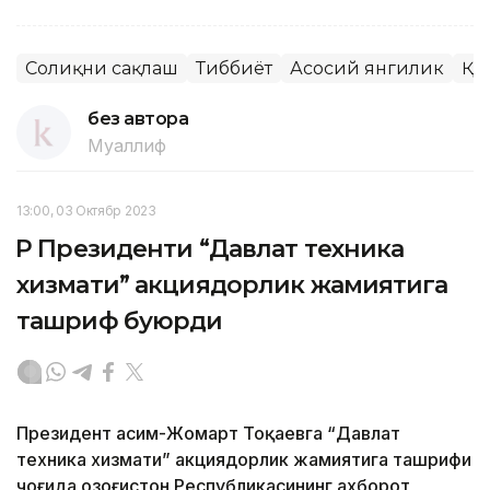
Соғлиқни сақлаш
Тиббиёт
Асосий янгилик
ҚР
без автора
Муаллиф
13:00, 03 Октябр 2023
ҚР Президенти “Давлат техника
хизмати” акциядорлик жамиятига
ташриф буюрди
Президент Қасим-Жомарт Тоқаевга “Давлат
техника хизмати” акциядорлик жамиятига ташрифи
чоғида Қозоғистон Республикасининг ахборот