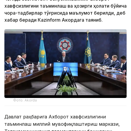
хавфсизлигини таъминлаш ва ҳозирги ҳолати бўйича
чора-тадбирлар тўғрисида маълумот берилди, деб
хабар беради Каzinform Акордага таяниб.
Фото: Akorda
Давлат раҳбарига Ахборот хавфсизлигини
таъминлаш миллий мувофиқлаштириш маркази,