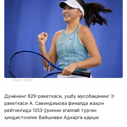
Фото: ktf.kz
Дунёнинг 829-ракеткаси, ушбу мусобақанинг 3-
ракеткаси А. Саөиндиыова финалда жаҳон
рейтингида 1253-ўринни эгаллаб турган
ҳиндистонлик Вайшнави Адкарга қарши
чемпионлик учун кураш олиб борди.