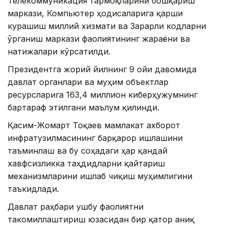
Телекоммуникация тармоқларини бошқариш
маркази, Компьютер ҳодисаларига қарши
курашиш миллий хизмати ва Зарарли кодларни
ўрганиш маркази фаолиятининг жараёни ва
натижалари кўрсатилди.
Президентга жорий йилнинг 9 ойи давомида
давлат органлари ва муҳим объектлар
ресурсларига 163,4 миллион киберҳужумнинг
бартараф этилгани маълум қилинди.
Қасим-Жомарт Тоқаев мамлакат ахборот
инфратузилмасининг барқарор ишлашини
таъминлаш ва бу соҳадаги ҳар қандай
хавфсизликка таҳдидларни қайтариш
механизмларини ишлаб чиқиш муҳимлигини
таъкидлади.
Давлат раҳбари ушбу фаолиятни
такомиллаштириш юзасидан бир қатор аниқ