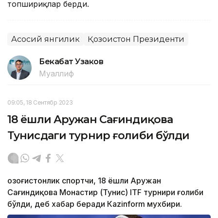
топшириқлар берди.
Асосий янгилик
Қозоғистон Президенти
Бекабат Узаков
Муаллиф
09:05, 18 Сентябр 2023
18 ёшли Аружан Сағиндиқова
Тунисдаги турнир ғолиби бўлди
Қозоғистонлик спортчи, 18 ёшли Аружан
Сағиндиқова Монастир (Тунис) ITF турнири ғолиби
бўлди, деб хабар беради Каzinform мухбири.