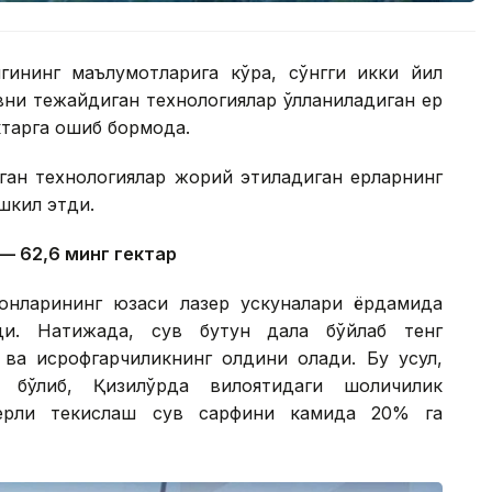
гининг маълумотларига кўра, сўнгги икки йил
ни тежайдиган технологиялар қўлланиладиган ер
тарга ошиб бормоқда.
иган технологиялар жорий этиладиган ерларнинг
шкил этди.
— 62,6 минг гектар
онларининг юзаси лазер ускуналари ёрдамида
ади. Натижада, сув бутун дала бўйлаб тенг
ш ва исрофгарчиликнинг олдини олади. Бу усул,
и бўлиб, Қизилўрда вилоятидаги шоличилик
азерли текислаш сув сарфини камида 20% га