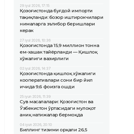
29 iyul 2026, 17:15
Қозоғистонда буғдой импорти
тақиқланди: бозор иштирокчилари
нималарга эътибор беришлари
керак
27 iyul 2026, 10:36
Қозоғистонда 15,9 миллион тонна
ем-хашак тайёрланди — Қишлоқ
хўжалиги вазирлиги
02 iyul 2026, 14:37
Қозоғистонда қишлоқ хўжалиги
кооперативлари сони бир йил
ичида 9,6 фоизга ошди
25 iyun 2026, 11:39
Сув масалалари: Қозоғистон ва
Ўзбекистон ўртасидаги мулоқот
аниқ натижалар бермоқда
04 iyun 2026, 20:10
Биллинг тизими орқали 26,5