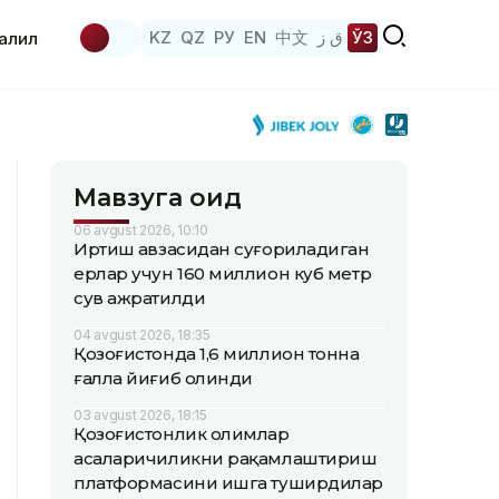
KZ
QZ
РУ
EN
中文
ق ز
ЎЗ
аҳлил
Мавзуга оид
06 avgust 2026, 10:10
Иртиш ҳавзасидан суғориладиган
ерлар учун 160 миллион куб метр
сув ажратилди
04 avgust 2026, 18:35
Қозоғистонда 1,6 миллион тонна
ғалла йиғиб олинди
03 avgust 2026, 18:15
Қозоғистонлик олимлар
асаларичиликни рақамлаштириш
платформасини ишга туширдилар