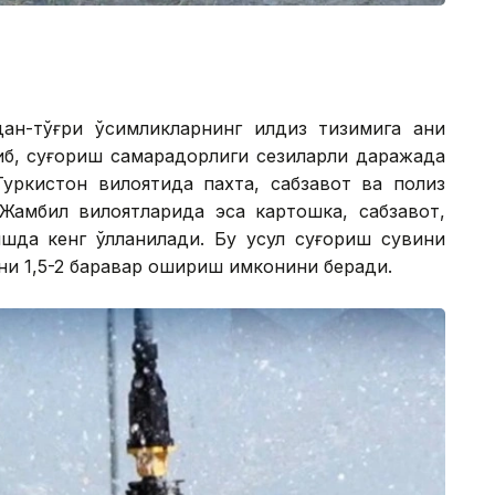
ан-тўғри ўсимликларнинг илдиз тизимига аниқ
либ, суғориш самарадорлиги сезиларли даражада
Туркистон вилоятида пахта, сабзавот ва полиз
амбил вилоятларида эса картошка, сабзавот,
шда кенг қўлланилади. Бу усул суғориш сувини
ни 1,5-2 баравар ошириш имконини беради.