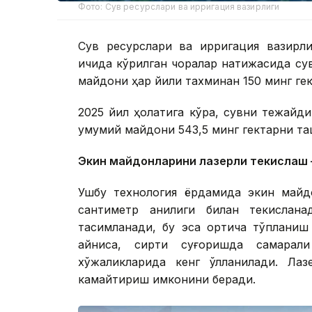
Фото: Сув ресурслари ва ирригация вазирлиги
Сув ресурслари ва ирригация вазирли
ичида кўрилган чоралар натижасида сув
майдони ҳар йили тахминан 150 минг гек
2025 йил ҳолатига кўра, сувни тежайд
умумий майдони 543,5 минг гектарни та
Экин майдонларини лазерли текислаш 
Ушбу технология ёрдамида экин майд
сантиметр аниқлиги билан текислан
тақсимланади, бу эса ортиқча тўплани
айниқса, сиртқи суғоришда самарал
хўжаликларида кенг қўлланилади. Л
камайтириш имконини беради.