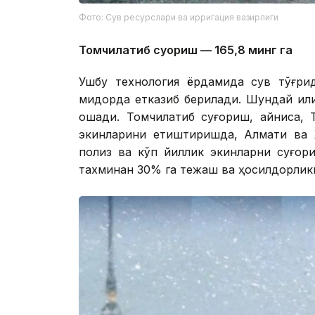
Фото: Сув ресурслари ва ирригация вазирлиги
Томчилатиб суғориш — 165,8 минг га
Ушбу технология ёрдамида сув тўғрид
миқдорда етказиб берилади. Шундай қи
ошади. Томчилатиб суғориш, айниқса, 
экинларини етиштиришда, Алмати ва Ж
полиз ва кўп йиллик экинларни суғори
тахминан 30% га тежаш ва ҳосилдорлик