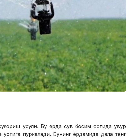
суғориш усули. Бу ерда сув босим остида қувур
а устига пуркалади. Бунинг ёрдамида дала тенг