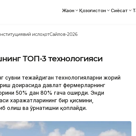
Жаҳон
Қозоғистон
Сиёсат
Т
нституциявий ислоҳот
Сайлов-2026
шнинг ТОП-3 технологияси
инг сувни тежайдиган технологияларни жорий
ириш доирасида давлат фермерларнинг
орини 50% дан 80% гача оширди. Энди
аси харажатларининг бир қисмини,
иб олиш ва ўрнатишни қоплайди.