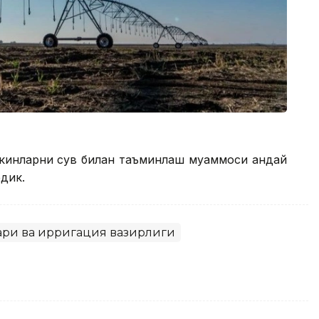
экинларни сув билан таъминлаш муаммоси қандай
дик.
лари ва ирригация вазирлиги