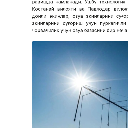
равишда намланади. Ушбу технология 
Қостанай вилояти ва Павлодар вилоят
донли экинлар, озуқа экинларини суғ
экинларини суғориш учун пуркагичли 
чорвачилик учун озуқа базасини бир не