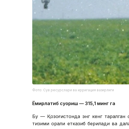
Фото: Сув ресурслари ва ирригация вазирлиги
Ёмғирлатиб суғориш — 315,1 минг га
Бу — Қозоғистонда энг кенг тарқалган 
тизими орқали етказиб берилади ва дал