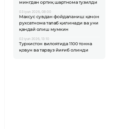
мингдан ортиқ шартнома тузилди
03 iyun 2026, 08:00
Махсус сувдан фойдаланиш: қачон
рухсатнома талаб қилинади ва уни
қандай олиш мумкин
02 iyun 2026, 13:10
Туркистон вилоятида 1100 тонна
қовун ва тарвуз йиғиб олинди