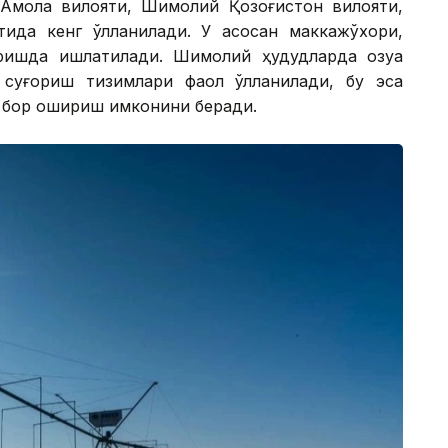
Ақмола вилояти, Шимолий Қозоғистон вилояти,
ида кенг қўлланилади. У асосан маккажўхори,
оришда ишлатилади. Шимолий ҳудудларда озуқа
суғориш тизимлари фаол қўлланилади, бу эса
ча бор ошириш имконини беради.