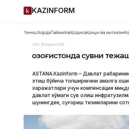
KAZINFORM
Ақорда
Тайинлов
Ҳодиса
Қонун ва интизом
Ко
Тренд:
11:10, 15 Апрел 2026
Қозоғистонда сувни тежа
ASTANА.Кazinform – Давлат раҳбарин
этиш бўйича топшириғини амалга ош
харажатлари учун компенсация миқд
давлат кўмаги сув олиш инфратузилм
шунингдек, суғориш тизимларини сот