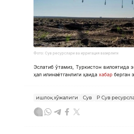
Фото: Сув ресурслари ва ирригация вазирлиги
Эслатиб ўтамиз, Туркистон вилоятида 
ҳал қилинаётганлиги ҳақида
хабар
берган э
Қишлоқ хўжалиги
Сув
ҚР Сув ресурс