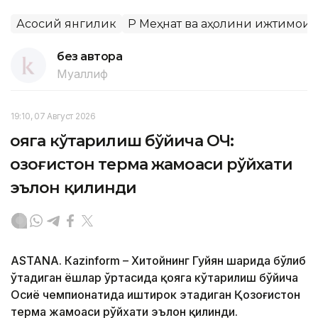
Асосий янгилик
ҚР Меҳнат ва аҳолини ижтимои
без автора
Муаллиф
19:10, 07 Август 2026
Қояга кўтарилиш бўйича ОЧ:
Қозоғистон терма жамоаси рўйхати
эълон қилинди
ASTANА. Кazinform – Хитойнинг Гуйян шаҳрида бўлиб
ўтадиган ёшлар ўртасида қояга кўтарилиш бўйича
Осиё чемпионатида иштирок этадиган Қозоғистон
терма жамоаси рўйхати эълон қилинди.