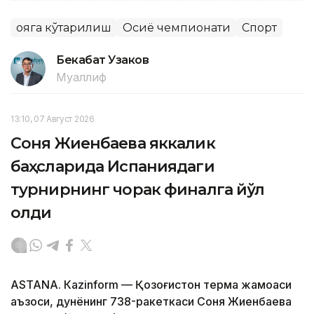
Қояга кўтарилиш
Осиё чемпионати
Спорт
Бекабат Узаков
Муаллиф
13:10, 07 Август 2026
Соня Жиенбаева яккалик
баҳсларида Испаниядаги
турнирнинг чорак финалга йўл
олди
ASTANА. Кazinform — Қозоғистон терма жамоаси
аъзоси, дунёнинг 738-ракеткаси Соня Жиенбаева