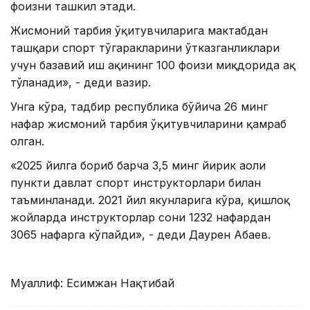
фоизни ташкил этади.
Жисмоний тарбия ўқитувчиларига мактабдан
ташқари спорт тўгаракларини ўтказганликлари
учун базавий иш ҳақининг 100 фоизи миқдорида ҳақ
тўланади», - деди вазир.
Унга кўра, тадбир республика бўйича 26 минг
нафар жисмоний тарбия ўқитувчиларини қамраб
олган.
«2025 йилга бориб барча 3,5 минг йирик аҳоли
пункти давлат спорт инструкторлари билан
таъминланади. 2021 йил якунларига кўра, қишлоқ
жойларда инструкторлар сони 1232 нафардан
3065 нафарга кўпайди», - деди Даурен Абаев.
Муаллиф: Есимжан Нақтибай