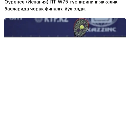
Оуренсе (Испания) ITF W75 турнирининг яккалик
баҳсларида чорак финалга йўл олди.
Фото: olympic.kz
Иккинчи босқичда қозоғистонлик теннисчи
дунёда 272-ўринни эгаллаган ва ушбу турнирнинг
6-ракеткаси, марокашлик Ясмин Каббажга қарши