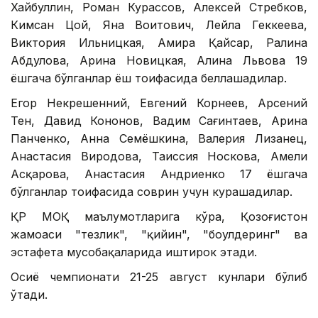
Хайбуллин, Роман Курассов, Алексей Стребков,
Кимсан Цой, Яна Воитович, Лейла Геккеева,
Виктория Ильницкая, Амира Қайсар, Ралина
Абдулова, Арина Новицкая, Алина Львова 19
ёшгача бўлганлар ёш тоифасида беллашадилар.
Егор Некрешенний, Евгений Корнеев, Арсений
Тен, Давид Кононов, Вадим Сағинтаев, Арина
Панченко, Анна Семёшкина, Валерия Лизанец,
Анастасия Виродова, Таиссия Носкова, Амели
Асқарова, Анастасия Андриенко 17 ёшгача
бўлганлар тоифасида соврин учун курашадилар.
ҚР МОҚ маълумотларига кўра, Қозоғистон
жамоаси "тезлик", "қийин", "боулдеринг" ва
эстафета мусобақаларида иштирок этади.
Осиё чемпионати 21-25 август кунлари бўлиб
ўтади.