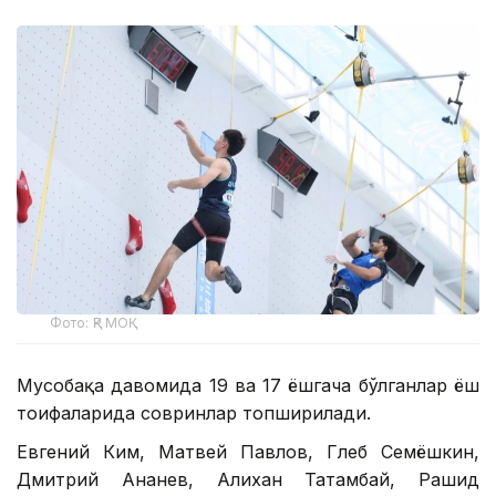
Фото: ҚР МОҚ
Мусобақа давомида 19 ва 17 ёшгача бўлганлар ёш
тоифаларида совринлар топширилади.
Евгений Ким, Матвей Павлов, Глеб Семёшкин,
Дмитрий Ананев, Алихан Татамбай, Рашид