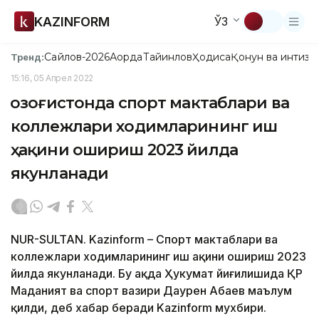
KAZINFORM
ЎЗ
Сайлов-2026
Ақорда
Тайинлов
Ҳодиса
Қонун ва интизо
Тренд:
15:16, 05 Апрел 2022
Қозоғистонда спорт мактаблари ва
коллежлари ходимларининг иш
ҳақини ошириш 2023 йилда
якунланади
NUR-SULTAN. Kazinform – Спорт мактаблари ва
коллежлари ходимларининг иш ҳақини ошириш 2023
йилда якунланади. Бу ҳақда Ҳукумат йиғилишида ҚР
Маданият ва спорт вазири Даурен Абаев маълум
қилди, деб хабар беради Kazinform мухбири.