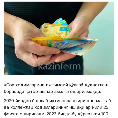
«Соҳа ходимларини ижтимоий қўллаб-қувватлаш
борасида қатор ишлар амалга оширилмоқда.
2020 йилдан бошлаб ихтисослаштирилган мактаб
ва коллежлар ходимларининг иш ҳақи ҳар йили 25
фоизга оширилади. 2023 йилда бу кўрсаткич 100