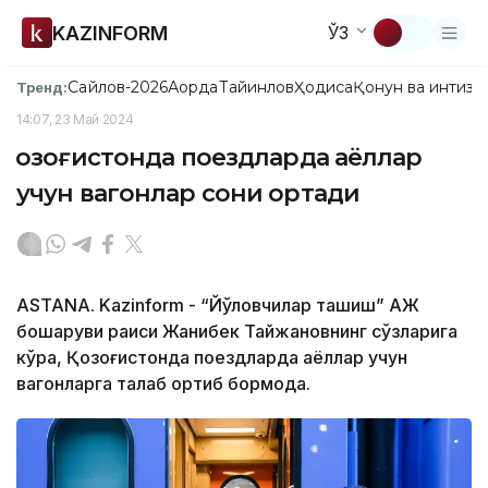
KAZINFORM
ЎЗ
Сайлов-2026
Ақорда
Тайинлов
Ҳодиса
Қонун ва интизо
Тренд:
14:07, 23 Май 2024
Қозоғистонда поездларда аёллар
учун вагонлар сони ортади
ASTANA. Kazinform - “Йўловчилар ташиш” АЖ
бошқаруви раиси Жанибек Тайжановнинг сўзларига
кўра, Қозоғистонда поездларда аёллар учун
вагонларга талаб ортиб бормоқда.