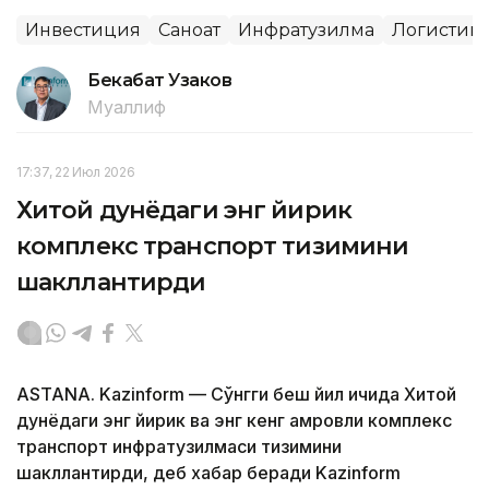
Инвестиция
Саноат
Инфратузилма
Логистик
Бекабат Узаков
Муаллиф
17:37, 22 Июл 2026
Хитой дунёдаги энг йирик
комплекс транспорт тизимини
шакллантирди
ASTANA. Kazinform — Сўнгги беш йил ичида Хитой
дунёдаги энг йирик ва энг кенг қамровли комплекс
транспорт инфратузилмаси тизимини
шакллантирди, деб хабар беради Kazinform