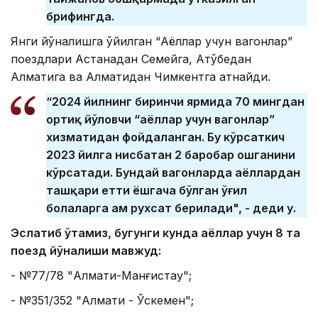
брифингда.
Янги йўналишга қўйилган “Аёллар учун вагонлар”
поездлари Астанадан Семейга, Ақтўбедан
Алматига ва Алматидан Чимкентга қатнайди.
“2024 йилнинг биринчи ярмида 70 мингдан
ортиқ йўловчи “аёллар учун вагонлар”
хизматидан фойдаланган. Бу кўрсаткич
2023 йилга нисбатан 2 баробар ошганини
кўрсатади. Бундай вагонларда аёллардан
ташқари етти ёшгача бўлган ўғил
болаларга ҳам рухсат берилади", - деди у.
Эслатиб ўтамиз, бугунги кунда аёллар учун 8 та
поезд йўналиши мавжуд:
- №77/78 "Алмати-Манғистау";
- №351/352 "Алмати - Ўскемен";