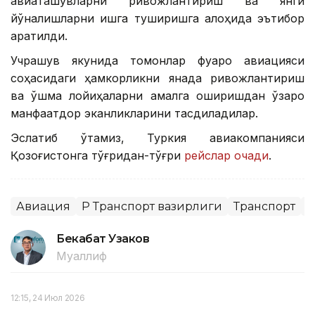
авиаташувларни ривожлантириш ва янги
йўналишларни ишга туширишга алоҳида эътибор
қаратилди.
Учрашув якунида томонлар фуқаро авиацияси
соҳасидаги ҳамкорликни янада ривожлантириш
ва қўшма лойиҳаларни амалга оширишдан ўзаро
манфаатдор эканликларини тасдиқладилар.
Эслатиб ўтамиз, Туркия авиакомпанияси
Қозоғистонга тўғридан-тўғри
рейслар очади
.
Авиация
ҚР Транспорт вазирлиги
Транспорт
Х
Бекабат Узаков
Муаллиф
12:15, 24 Июл 2026