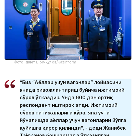
Фото: Әділет Бірімқұлов/Kazinform
“Биз “Аёллар учун вагонлар” лойиҳасини
янада ривожлантириш бўйича ижтимоий
сўров ўтказдик. Унда 600 дан ортиқ
респондент иштирок этди. Ижтимоий
сўров натижаларига кўра, яна учта
йўналишда аёллар учун вагонларни йўлга
қўйишга қарор қилинди”, - деди Жанибек
Тайжанов бошқармада ўтказилган