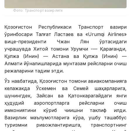
Фото: Транспорт вазирлиги
Қозоғистон Республикаси Транспорт вазири
ўринбосари Талғат Ластаев ва «Urumqi Airlines»
вице-президенти Чжан Лян ўртасидаги
учрашувда Хитой томони Урумчи -— Қарағанди,
Қулжа (Инин) — Астана ва Қулжа (Инин) —
Алмати йўналишларида мунтазам рейсларни очиш
режаларини тақдим этди.
Ўз навбатида, Қозоғистон томони авиакомпанияга
келажакда Ўскемен ва Семей шаҳарларига,
шунингдек, Зайсан ва Қатонкарагайдаги янги
ҳудудий аэропортларга рейсларни очиш
имкониятини кўриб чиқишни таклиф қилди.
Вазирлик маълумотларига кўра, ушбу ташаббус
туризмни ривожлантиришга, транспортнинг