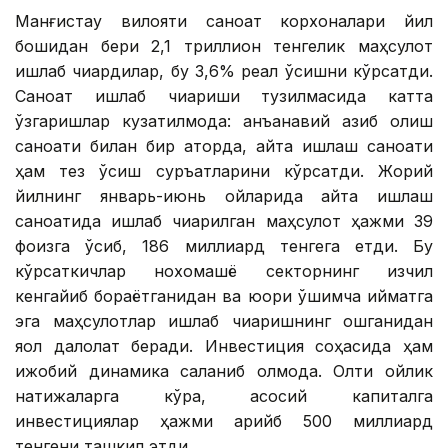
Манғистау вилояти саноат корхоналари йил
бошидан бери 2,1 триллион тенгелик маҳсулот
ишлаб чиқардилар, бу 3,6% реал ўсишни кўрсатди.
Саноат ишлаб чиқариши тузилмасида катта
ўзгаришлар кузатилмоқда: анъанавий қазиб олиш
саноати билан бир қаторда, қайта ишлаш саноати
ҳам тез ўсиш суръатларини кўрсатди. Жорий
йилнинг январь-июнь ойларида қайта ишлаш
саноатида ишлаб чиқарилган маҳсулот ҳажми 39
фоизга ўсиб, 186 миллиард тенгега етди. Бу
кўрсаткичлар нохомашё секторнинг изчил
кенгайиб бораётганидан ва юқори қўшимча қийматга
эга маҳсулотлар ишлаб чиқаришнинг ошганидан
яққол далолат беради. Инвестиция соҳасида ҳам
ижобий динамика сақланиб қолмоқда. Олти ойлик
натижаларга кўра, асосий капиталга
инвестициялар ҳажми қарийб 500 миллиард
тенгени ташкил этди.