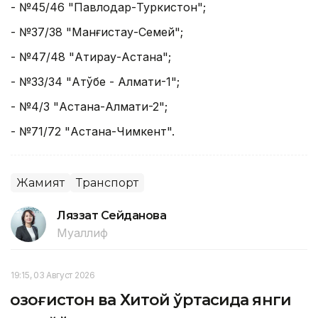
- №45/46 "Павлодар-Туркистон";
- №37/38 "Манғистау-Семей";
- №47/48 "Атирау-Астана";
- №33/34 "Ақтўбе - Алмати-1";
- №4/3 "Астана-Алмати-2";
- №71/72 "Астана-Чимкент".
Жамият
Транспорт
Ляззат Сейданова
Муаллиф
19:15, 03 Август 2026
Қозоғистон ва Хитой ўртасида янги