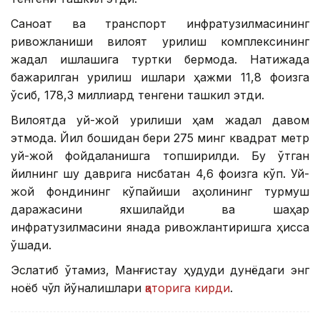
Саноат ва транспорт инфратузилмасининг
ривожланиши вилоят қурилиш комплексининг
жадал ишлашига туртки бермоқда. Натижада
бажарилган қурилиш ишлари ҳажми 11,8 фоизга
ўсиб, 178,3 миллиард тенгени ташкил этди.
Вилоятда уй-жой қурилиши ҳам жадал давом
этмоқда. Йил бошидан бери 275 минг квадрат метр
уй-жой фойдаланишга топширилди. Бу ўтган
йилнинг шу даврига нисбатан 4,6 фоизга кўп. Уй-
жой фондининг кўпайиши аҳолининг турмуш
даражасини яхшилайди ва шаҳар
инфратузилмасини янада ривожлантиришга ҳисса
қўшади.
Эслатиб ўтамиз, Манғистау ҳудуди дунёдаги энг
ноёб чўл йўналишлари
қаторига кирди
.