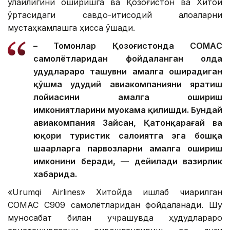
қулайлигини оширишга ва Қозоғистон ва Хитой
ўртасидаги савдо-иқтисодий алоқаларни
мустаҳкамлашга ҳисса қўшади.
– Томонлар Қозоғистонда CОМАC
самолётларидан фойдаланган ҳолда
ҳудудлараро ташувни амалга оширадиган
қўшма ҳудудий авиакомпанияни яратиш
лойиҳасини амалга ошириш
имкониятларини муҳокама қилишди. Бундай
авиакомпания Зайсан, Қатонқарағай ва
юқори туристик салоҳиятга эга бошқа
шаҳарларга парвозларни амалга ошириш
имконини беради, — дейилади вазирлик
хабарида.
«Urumqi Airlines» Хитойда ишлаб чиқарилган
COMAC C909 самолётларидан фойдаланади. Шу
муносабат билан учрашувда ҳудудлараро