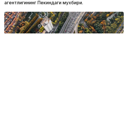
агентлигининг Пекиндаги мухбири.
Фото: Pexels
Бу ҳақда сешанба куни Хитой Халқ Республикаси
транспорт вазири ўринбосари Сюй Чэнгуан 15-
беш йиллик доирасида мамлакатни транспорт
соҳасида қудратли давлатга айлантириш