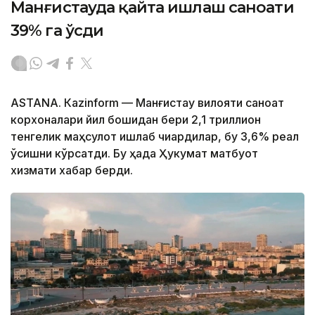
Манғистауда қайта ишлаш саноати
39% га ўсди
ASTANА. Кazinform — Манғистау вилояти саноат
корхоналари йил бошидан бери 2,1 триллион
тенгелик маҳсулот ишлаб чиқардилар, бу 3,6% реал
ўсишни кўрсатди. Бу ҳақда Ҳукумат матбуот
хизмати хабар берди.