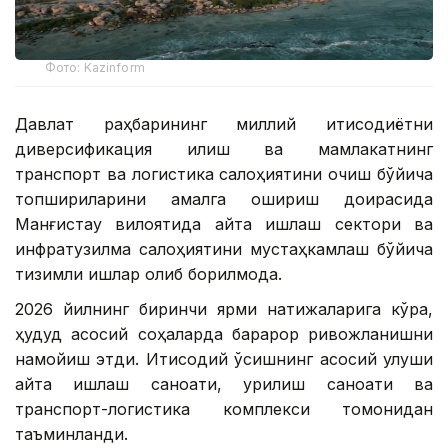
Фото: Kazinform
Давлат раҳбарининг миллий иқтисодиётни
диверсификация қилиш ва мамлакатнинг
транспорт ва логистика салоҳиятини очиш бўйича
топшириқларини амалга ошириш доирасида
Манғистау вилоятида қайта ишлаш сектори ва
инфратузилма салоҳиятини мустаҳкамлаш бўйича
тизимли ишлар олиб борилмоқда.
2026 йилнинг биринчи ярми натижаларига кўра,
ҳудуд асосий соҳаларда барқарор ривожланишни
намойиш этди. Иқтисодий ўсишнинг асосий улуши
қайта ишлаш саноати, қурилиш саноати ва
транспорт-логистика комплекси томонидан
таъминланди.