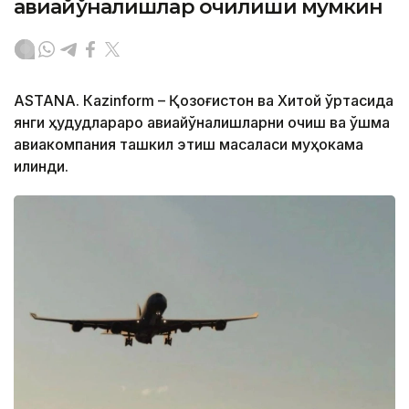
авиайўналишлар очилиши мумкин
ASTANА. Кazinform – Қозоғистон ва Хитой ўртасида
янги ҳудудлараро авиайўналишларни очиш ва қўшма
авиакомпания ташкил этиш масаласи муҳокама
қилинди.