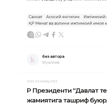
Саноат
Асосий янгилик
Ижтимоий 
ҚР Меҳнат ва аҳолини ижтимоий ҳимоя
без автора
Муаллиф
13:00, 03 Октябр 2023
ҚР Президенти “Давлат т
жамиятига ташриф бую