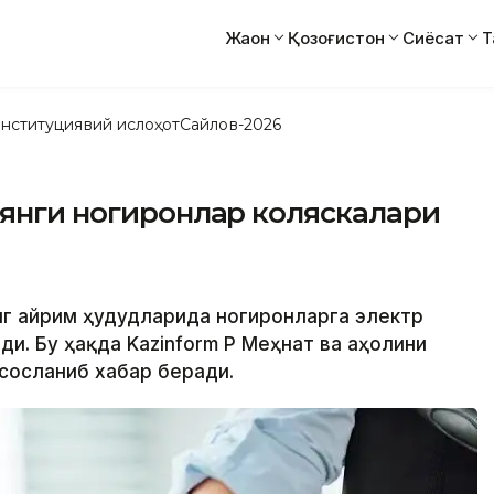
Жаҳон
Қозоғистон
Сиёсат
Т
нституциявий ислоҳот
Сайлов-2026
 янги ногиронлар коляскалари
инг айрим ҳудудларида ногиронларга электр
и. Бу ҳақда Kazinform ҚР Меҳнат ва аҳолини
сосланиб хабар беради.