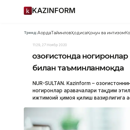
KAZINFORM
Ақорда
Тайинлов
Ҳодиса
Қонун ва интизом
Ко
Тренд:
11:29, 27 Ноябр 2020
Қозоғистонда ногиронлар
билан таъминланмоқда
NUR-SULTAN. Kazinform – Қозоғистонн
ногиронлар аравачалари тақдим этилд
ижтимоий ҳимоя қилиш вазирлигига а