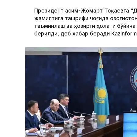
Президент Қасим-Жомарт Тоқаевга “Д
жамиятига ташрифи чоғида Қозоғисто
таъминлаш ва ҳозирги ҳолати бўйича
берилди, деб хабар беради Каzinform