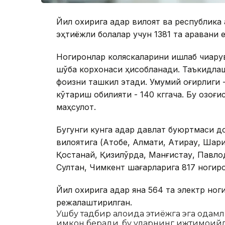
Йил охирига қадар вилоят ва республика
эҳтиёжли болалар учун 1381 та аравани
Ногиронлар коляскаларини ишлаб чиқар
шўба корхонаси ҳисобланади. Таъкидлаш
фоизни ташкил этади. Умумий оғирлиги -
кўтариш қобилияти - 140 кггача. Бу қозо
маҳсулот.
Бугунги кунга қадар давлат буюртмаси д
вилоятига (Ақтобе, Алмати, Атирау, Шар
Қостанай, Қизилўрда, Манғистау, Павло
Султан, Чимкент шағарларига 817 ногир
Йил охирига қадар яна 564 та электр но
режалаштирилган.
Ушбу тадбир алоҳида эҳтиёжга эга одам
имкон беради, бу уларнинг ижтимои