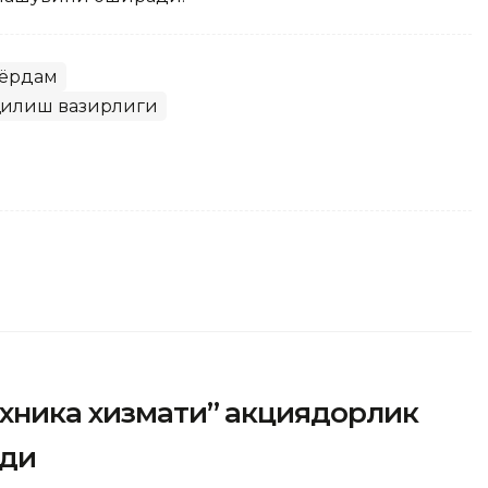
ёрдам
 қилиш вазирлиги
ехника хизмати” акциядорлик
рди