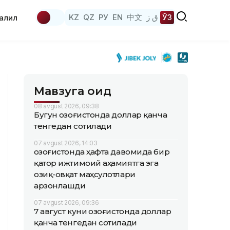
KZ
QZ
РУ
EN
中文
ق ز
ЎЗ
аҳлил
Мавзуга оид
08 avgust 2026, 09:38
Бугун Қозоғистонда доллар қанча
тенгедан сотилади
07 avgust 2026, 14:03
Қозоғистонда ҳафта давомида бир
қатор ижтимоий аҳамиятга эга
озиқ-овқат маҳсулотлари
арзонлашди
07 avgust 2026, 09:36
7 август куни Қозоғистонда доллар
қанча тенгедан сотилади