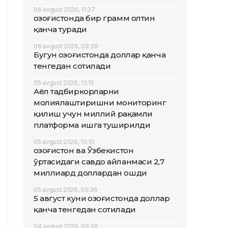
06 avgust 2026, 11:37
Қозоғистонда бир грамм олтин
қанча туради
06 avgust 2026, 09:38
Бугун Қозоғистонда доллар қанча
тенгедан сотилади
05 avgust 2026, 13:15
Аёл тадбиркорларни
молиялаштиришни мониторинг
қилиш учун миллий рақамли
платформа ишга туширилди
05 avgust 2026, 10:10
Қозоғистон ва Ўзбекистон
ўртасидаги савдо айланмаси 2,7
миллиард доллардан ошди
05 avgust 2026, 09:36
5 август куни Қозоғистонда доллар
қанча тенгедан сотилади
04 avgust 2026, 09:36