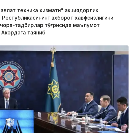
авлат техника хизмати” акциядорлик
н Республикасининг ахборот хавфсизлигини
 чора-тадбирлар тўғрисида маълумот
 Акордага таяниб.