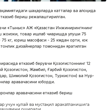
 аҳамиятидаги шаҳарларда катталар ва алоҳида
 етказиб бериш режалаштирилган.
увчи «Тыныс» АЖ «Қазақстан Инжиниринг»нинг
 жоизки, товар ишлаб чиқаришда улуши 75
 75 кг, юриш масофаси - 25 кмдан ортиқ, юк
ғистонлик дизайнерлар томонидан яратилган
оирасида етказиб берувчи Қозоғистоннинг 12
қий Қозоғистон, Жамбил, Ғарбий Қозоғистон,
дар, Шимолий Қозоғистон, Туркистон) ва Нур-
онлар аравачасини юборди.
гиронлар аравачасини етказиб бериш
лар учун қулай ва мустақил ҳаракатланишига
йлашувини оширади.