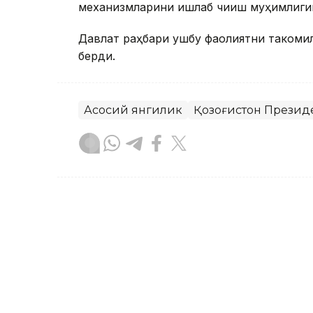
механизмларини ишлаб чиқиш муҳимлиги
Давлат раҳбари ушбу фаолиятни такомил
берди.
Асосий янгилик
Қозоғистон Презид
Бекабат Узаков
Муаллиф
09:05, 18 Сентябр 2023
18 ёшли Аружан Сағинди