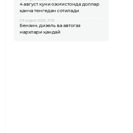
4 август куни Қозоғистонда доллар
қанча тенгедан сотилади
03 avgust 2026, 11:10
Бензин, дизель ва автогаз
нархлари қандай