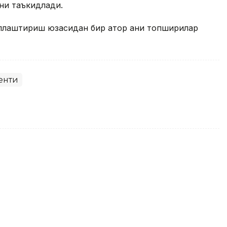
ни таъкидлади.
лаштириш юзасидан бир қатор аниқ топшириқлар
енти
қова Тунисдаги турнир ғолиби