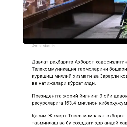
Фото: Akorda
Давлат раҳбарига Ахборот хавфсизлиги
Телекоммуникация тармоқларини бошқари
курашиш миллий хизмати ва Зарарли ко
ва натижалари кўрсатилди.
Президентга жорий йилнинг 9 ойи даво
ресурсларига 163,4 миллион киберҳужум
Қасим-Жомарт Тоқаев мамлакат ахборот
таъминлаш ва бу соҳадаги ҳар қандай ха