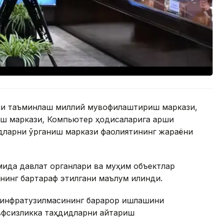
ни таъминлаш миллий мувофиқлаштириш маркази,
ш маркази, Компьютер ҳодисаларига қарши
дларни ўрганиш маркази фаолиятининг жараёни
мида давлат органлари ва муҳим объектлар
нинг бартараф этилгани маълум қилинди.
 инфратузилмасининг барқарор ишлашини
вфсизликка таҳдидларни қайтариш