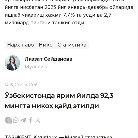
йилга нисбатан 2025 йил январь-декабрь ойларида
ишлаб чиқариш ҳажми 7,7% га ўсди ва 2,7
миллиард тенгени ташкил этди.
Нарх-наво
Никоҳ
Статистика
Ляззат Сейданова
Муаллиф
14:15, 29 Июл 2026
Ўзбекистонда ярим йилда 92,3
мингта никоҳ қайд этилди
TASHKENT. Kazinform — Миллий статистика