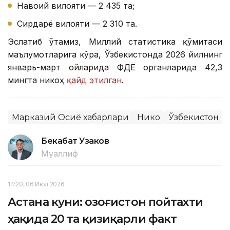
Навоий вилояти — 2 435 та;
Сирдарё вилояти — 2 310 та.
Эслатиб ўтамиз, Миллий статистика қўмитаси
маълумотларига кўра, Ўзбекистонда 2026 йилнинг
январь-март ойларида ФҲДЁ органларида 42,3
мингта никоҳ
қайд этилган
.
Марказий Осиё хабарлари
Никоҳ
Ўзбекистон
Бекабат Узаков
Муаллиф
14:20, 06 Июл 2026
Астана куни: Қозоғистон пойтахти
ҳақида 20 та қизиқарли факт