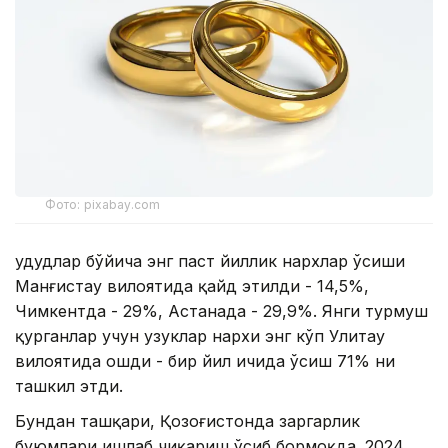
Фото: pixabay.com
Ҳудудлар бўйича энг паст йиллик нархлар ўсиши
Манғистау вилоятида қайд этилди - 14,5%,
Чимкентда - 29%, Астанада - 29,9%. Янги турмуш
қурганлар учун узуклар нархи энг кўп Улитау
вилоятида ошди - бир йил ичида ўсиш 71% ни
ташкил этди.
Бундан ташқари, Қозоғистонда заргарлик
буюмлари ишлаб чиқариш ўсиб бормоқда. 2024