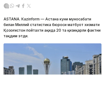
ASTANА. Кazinform — Астана куни муносабати
билан Миллий статистика бюроси матбуот хизмати
Қозоғистон пойтахти ҳақида 20 та қизиқарли фактни
тақдим этди.