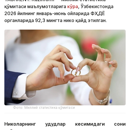
қўмитаси маълумотларига
кўра
, Ўзбекистонда
2026 йилнинг январь-июнь ойларида ФҲДЁ
органларида 92,3 мингта никоҳ қайд этилган.
Фото: Миллий статистика қўмитаси
Никоҳларнинг ҳудудлар кесимидаги сони