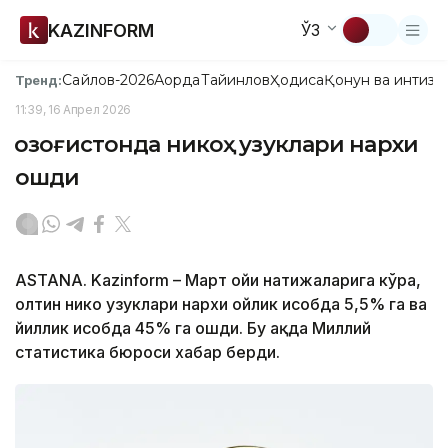
KAZINFORM
ЎЗ
Сайлов-2026
Ақорда
Тайинлов
Ҳодиса
Қонун ва интизо
Тренд:
11:39, 16 Апрел 2026
Қозоғистонда никоҳ узуклари нархи
ошди
ASTANA. Kazinform – Март ойи натижаларига кўра,
олтин никоҳ узуклари нархи ойлик ҳисобда 5,5% га ва
йиллик ҳисобда 45% га ошди. Бу ҳақда Миллий
статистика бюроси хабар берди.