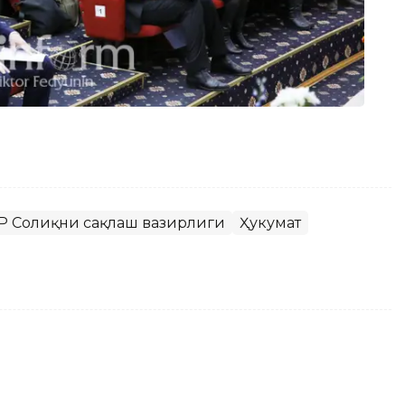
Р Соғлиқни сақлаш вазирлиги
Ҳукумат