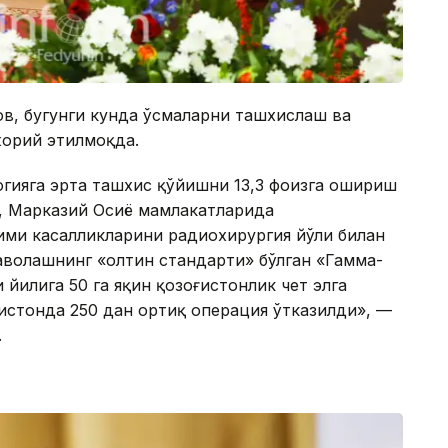
ов, бугунги кунда ўсмаларни ташхислаш ва
жорий этилмоқда.
гияга эрта ташхис қўйишни 13,3 фоизга ошириш
, Марказий Осиё мамлакатларида
ими касалликларини радиохирургия йўли билан
аволашнинг «олтин стандарти» бўлган «Гамма-
 йилига 50 га яқин қозоғистонлик чет элга
ғистонда 250 дан ортиқ операция ўтказилди», —
.