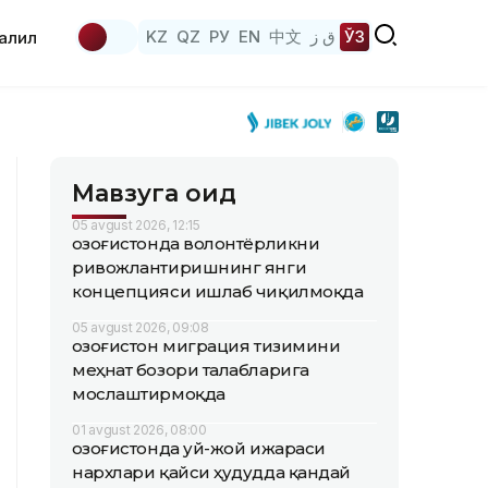
KZ
QZ
РУ
EN
中文
ق ز
ЎЗ
аҳлил
Мавзуга оид
05 avgust 2026, 12:15
Қозоғистонда волонтёрликни
ривожлантиришнинг янги
концепцияси ишлаб чиқилмоқда
05 avgust 2026, 09:08
Қозоғистон миграция тизимини
меҳнат бозори талабларига
мослаштирмоқда
01 avgust 2026, 08:00
Қозоғистонда уй-жой ижараси
нархлари қайси ҳудудда қандай