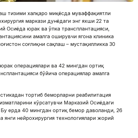
қлаш тизими халқаро миқёсда муваффақиятли
ирургия маркази дунёдаги энг яхши 22 та
ий Осиёда юрак ва ўпка трансплантацияси,
антациясини амалга оширувчи ягона клиника
зоғистон соғлиқни сақлаш – мустақилликка 30
қ юрак операциялари ва 42 мингдан ортиқ
ансплантацияси бўйича операциялар амалга
остикадан тортиб беморларни реабилитация
хизматларини кўрсатувчи Марказий Осиёдаги
 Бу ерда 40 мингдан ортиқ бемор даволанди, 26
та янги нейрохирургия технологиялари жорий