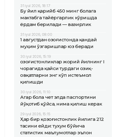
31 iyul 2026, 18:17
Бу йил қарийб 450 минг болага
мактабга тайёргарлик кўришда
ёрдам берилади — вазирлик
31 iyul 2026, 08:00
1 августдан Қозоғистонда қандай
муҳим ўзгаришлар юз беради
30 iyul 2026, 15:19
Қозоғистонликлар жорий йилнинг I
чорагида қайси турдаги озиқ-
овқатларни энг кўп истеъмол
қилишди
30 iyul 2026, 11:10
Агар бола чет элда паспортини
йўқотиб қўйса, нима қилиш керак
29 iyul 2026, 15:15
Ҳар бир қозоғистонлик йилига 212
тасини ейди: тухум бўйича
статистик маълумотлар эълон