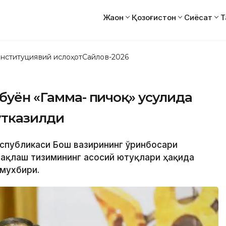
Жаҳон
Қозоғистон
Сиёсат
Т
нституциявий ислоҳот
Сайлов-2026
 буён «Гамма- пичоқ» усулида
ўтказилди
Республикаси Бош вазирининг ўринбосари
 сақлаш тизимининг асосий ютуқлари ҳақида
 мухбири.