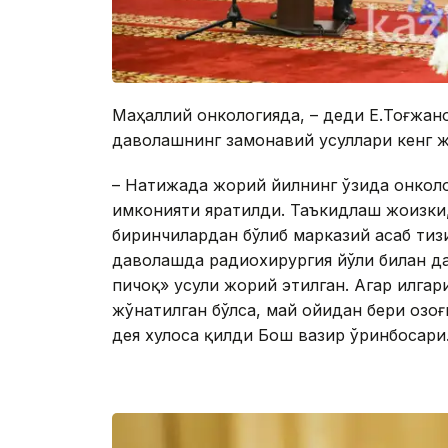
Маҳаллий онкологияда, – деди Е.Тоғжан
даволашнинг замонавий усуллари кенг 
– Натижада жорий йилнинг ўзида онколо
имконияти яратилди. Таъкидлаш жоизки
биринчилардан бўлиб марказий асаб тиз
даволашда радиохирургия йўли билан д
пичоқ» усули жорий этилган. Aгар илгари
жўнатилган бўлса, май ойидан бери Қозо
дея хулоса қилди Бош вазир ўринбосари