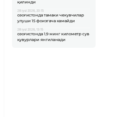
қилинди
28 iyul 2026, 20:15
Қозоғистонда тамаки чекувчилар
улуши 15 фоизгача камайди
28 iyul 2026, 13:15
Қозоғистонда 1,9 минг километр сув
қувурлари янгиланади