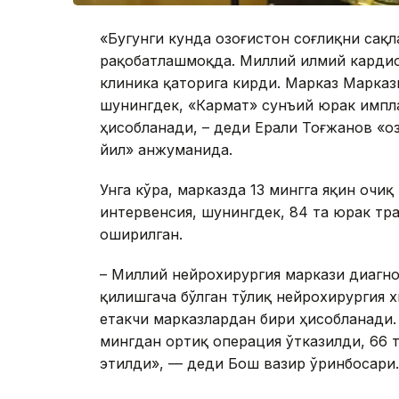
«Бугунги кунда Қозоғистон соғлиқни са
рақобатлашмоқда. Миллий илмий кардиох
клиника қаторига кирди. Марказ Марказ
шунингдек, «Кармат» сунъий юрак импл
ҳисобланади, – деди Ерали Тоғжанов «Қо
йил» анжуманида.
Унга кўра, марказда 13 мингга яқин очи
интервенсия, шунингдек, 84 та юрак тр
оширилган.
– Миллий нейрохирургия маркази диагн
қилишгача бўлган тўлиқ нейрохирургия 
етакчи марказлардан бири ҳисобланади.
мингдан ортиқ операция ўтказилди, 66 
этилди», — деди Бош вазир ўринбосари.