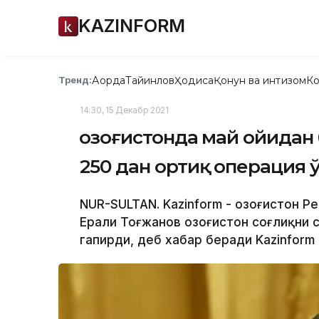
KAZINFORM
Ақорда
Тайинлов
Ҳодиса
Қонун ва интизом
Ко
Тренд:
14:30, 15 Декабр 2021
Қозоғистонда май ойидан
250 дан ортиқ операция 
NUR-SULTAN. Kazinform - Қозоғистон 
Ерали Тоғжанов Қозоғистон соғлиқни
гапирди, деб хабар беради Kazinform