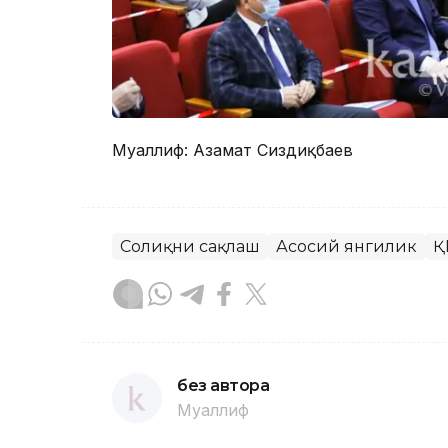
Муаллиф: Aзамат Сиздиқбаев
Соғлиқни сақлаш
Асосий янгилик
Қ
без автора
Муаллиф