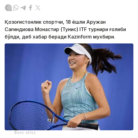
Қозоғистонлик спортчи, 18 ёшли Аружан
Сағиндиқова Монастир (Тунис) ITF турнири ғолиби
бўлди, деб хабар беради Каzinform мухбири.
Фото: ktf.kz