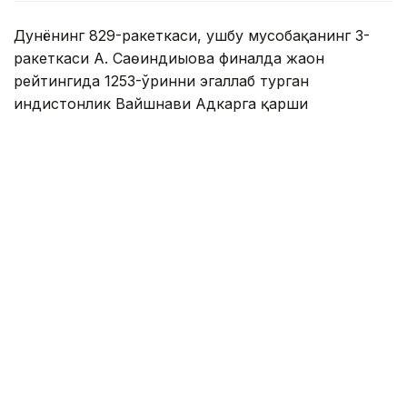
Дунёнинг 829-ракеткаси, ушбу мусобақанинг 3-
ракеткаси А. Саөиндиыова финалда жаҳон
рейтингида 1253-ўринни эгаллаб турган
ҳиндистонлик Вайшнави Адкарга қарши
чемпионлик учун кураш олиб борди.
Биринчи партия кескин курашлар остида ўтди,
Аружан тай-брейкда муваффақиятли ўйнади - 7:6
(8:6).
Иккинчи сетда қозоғистонлик ёш теннисчи
рақибига ҳеч қандай имконият қолдирмади - 6:0.
Шу тариқа Аружан Сағиндиқова муҳим ғалабага
эришди.
Эслатиб ўтамиз, аввалроқ Аружан Сағиндиқова
Тунисдаги мусобақа финалига чиққани ҳақида
хабар
берган эдик.