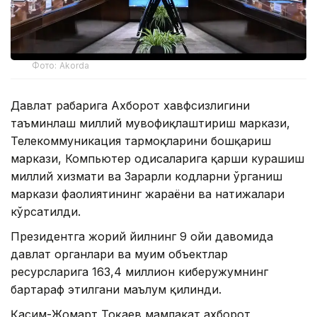
Фото: Akorda
Давлат раҳбарига Ахборот хавфсизлигини
таъминлаш миллий мувофиқлаштириш маркази,
Телекоммуникация тармоқларини бошқариш
маркази, Компьютер ҳодисаларига қарши курашиш
миллий хизмати ва Зарарли кодларни ўрганиш
маркази фаолиятининг жараёни ва натижалари
кўрсатилди.
Президентга жорий йилнинг 9 ойи давомида
давлат органлари ва муҳим объектлар
ресурсларига 163,4 миллион киберҳужумнинг
бартараф этилгани маълум қилинди.
Қасим-Жомарт Тоқаев мамлакат ахборот