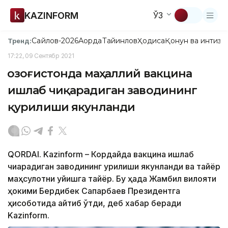
KAZINFORM
ЎЗ
Сайлов-2026
Ақорда
Тайинлов
Ҳодиса
Қонун ва интизо
Тренд:
17:22, 09 Сентябр 2021
Қозоғистонда маҳаллий вакцина
ишлаб чиқарадиган заводининг
қурилиши якунланди
QORDAI. Kazinform – Кордайда вакцина ишлаб
чиқарадиган заводининг қурилиши якунланди ва тайёр
маҳсулотни қуйишга тайёр. Бу ҳақда Жамбил вилояти
ҳокими Бердибек Сапарбаев Президентга
ҳисоботида айтиб ўтди, деб хабар беради
Kazinform.