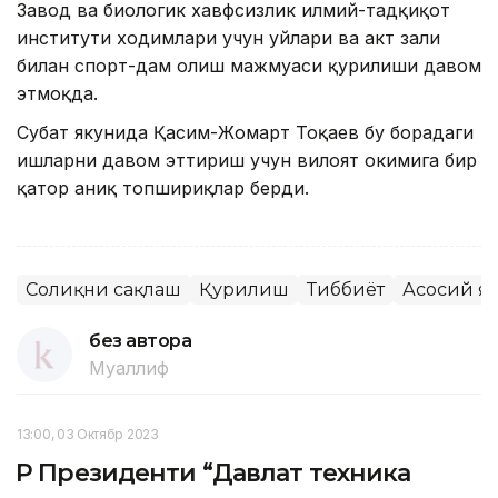
Завод ва биологик хавфсизлик илмий-тадқиқот
институти ходимлари учун уйлари ва акт зали
билан спорт-дам олиш мажмуаси қурилиши давом
этмоқда.
Суҳбат якунида Қасим-Жомарт Тоқаев бу борадаги
ишларни давом эттириш учун вилоят ҳокимига бир
қатор аниқ топшириқлар берди.
Соғлиқни сақлаш
Қурилиш
Тиббиёт
Асосий я
без автора
Муаллиф
13:00, 03 Октябр 2023
ҚР Президенти “Давлат техника