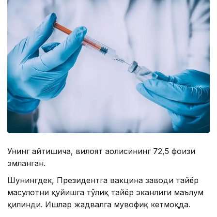
Унинг айтишича, вилоят аҳолисининг 72,5 фоизи
эмланган.
Шунингдек, Президентга вакцина заводи тайёр
маҳсулотни қуйишга тўлиқ тайёр эканлиги маълум
қилинди. Ишлар жадвалга мувофиқ кетмоқда.