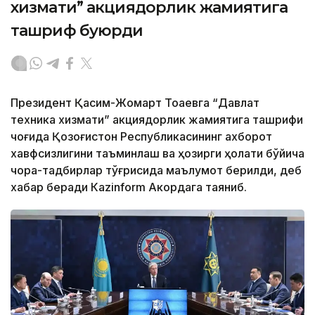
хизмати” акциядорлик жамиятига
ташриф буюрди
Президент Қасим-Жомарт Тоқаевга “Давлат
техника хизмати” акциядорлик жамиятига ташрифи
чоғида Қозоғистон Республикасининг ахборот
хавфсизлигини таъминлаш ва ҳозирги ҳолати бўйича
чора-тадбирлар тўғрисида маълумот берилди, деб
хабар беради Каzinform Акордага таяниб.