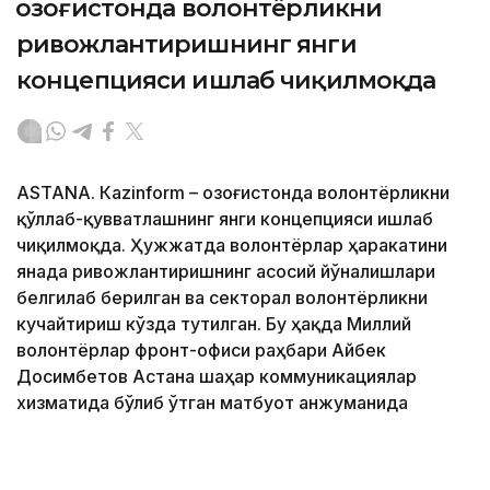
Қозоғистонда волонтёрликни
ривожлантиришнинг янги
концепцияси ишлаб чиқилмоқда
ASTANА. Кazinform – Қозоғистонда волонтёрликни
қўллаб-қувватлашнинг янги концепцияси ишлаб
чиқилмоқда. Ҳужжатда волонтёрлар ҳаракатини
янада ривожлантиришнинг асосий йўналишлари
белгилаб берилган ва секторал волонтёрликни
кучайтириш кўзда тутилган. Бу ҳақда Миллий
волонтёрлар фронт-офиси раҳбари Айбек
Досимбетов Астана шаҳар коммуникациялар
хизматида бўлиб ўтган матбуот анжуманида
маълум қилди.