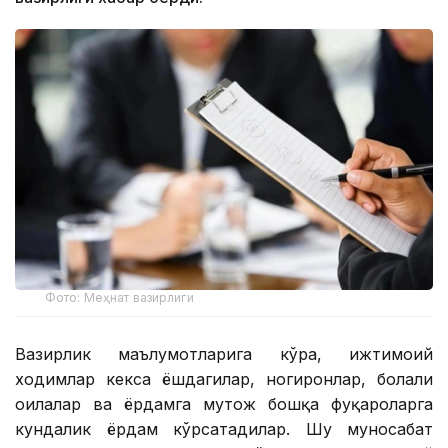
Фото: Меҳнат вазирлиги
Вазирлик маълумотларига кўра, ижтимоий
ходимлар кекса ёшдагилар, ногиронлар, болали
оилалар ва ёрдамга муҳтож бошқа фуқароларга
кундалик ёрдам кўрсатадилар. Шу муносабат