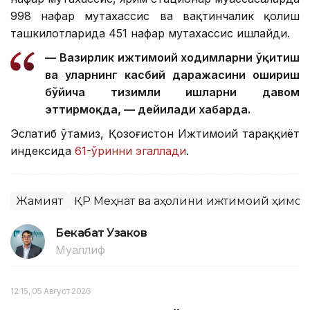
998 нафар мутахассис ва вақтинчалик қолиш
ташкилотларида 451 нафар мутахассис ишлайди.
— Вазирлик ижтимоий ходимларни ўқитиш
ва уларнинг касбий даражасини ошириш
бўйича тизимли ишларни давом
эттирмоқда, — дейилади хабарда.
Эслатиб ўтамиз, Қозоғистон Ижтимоий тараққиёт
индексида
61-ўринни эгаллади
.
Жамият
ҚР Меҳнат ва аҳолини ижтимоий ҳимо
Бекабат Узаков
Муаллиф
12:15, 05 Август 2026