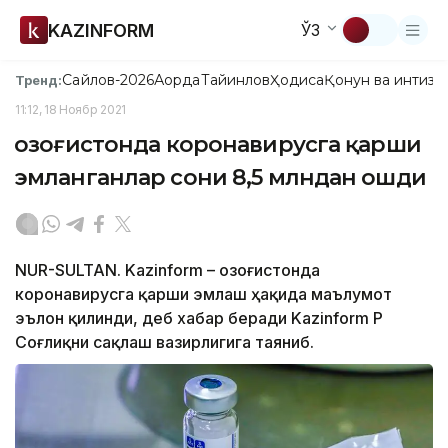
KAZINFORM
ЎЗ
Сайлов-2026
Ақорда
Тайинлов
Ҳодиса
Қонун ва интизо
Тренд:
11:12, 18 Ноябр 2021
Қозоғистонда коронавирусга қарши
эмланганлар сони 8,5 млндан ошди
NUR-SULTAN. Kazinform – Қозоғистонда
коронавирусга қарши эмлаш ҳақида маълумот
эълон қилинди, деб хабар беради Kazinform ҚР
Соғлиқни сақлаш вазирлигига таяниб.