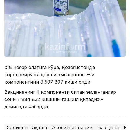
«18 ноябр ҳолатига кўра, Қозоғистонда
коронавирусга қарши эмлашнинг I-чи
компонентини 8 597 897 киши олди.
Вакцинанинг II компоненти билан эмланганлар
сони 7 884 832 кишини ташкил қилади»,-
дейилади хабарда.
Соғлиқни сақлаш
Асосий янгилик
Вакцина
ҚР