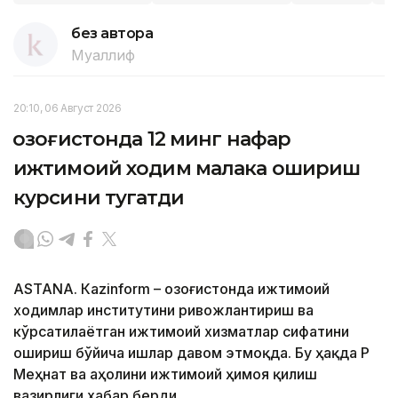
без автора
Муаллиф
20:10, 06 Август 2026
Қозоғистонда 12 минг нафар
ижтимоий ходим малака ошириш
курсини тугатди
ASTANА. Кazinform – Қозоғистонда ижтимоий
ходимлар институтини ривожлантириш ва
кўрсатилаётган ижтимоий хизматлар сифатини
ошириш бўйича ишлар давом этмоқда. Бу ҳақда ҚР
Меҳнат ва аҳолини ижтимоий ҳимоя қилиш
вазирлиги хабар берди.