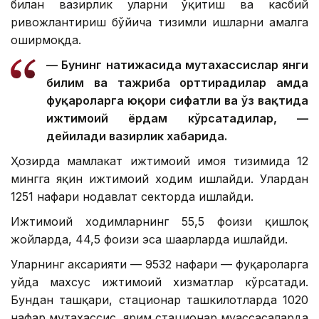
билан вазирлик уларни ўқитиш ва касбий
ривожлантириш бўйича тизимли ишларни амалга
оширмоқда.
— Бунинг натижасида мутахассислар янги
билим ва тажриба орттирадилар ҳамда
фуқароларга юқори сифатли ва ўз вақтида
ижтимоий ёрдам кўрсатадилар, —
дейилади вазирлик хабарида.
Ҳозирда мамлакат ижтимоий ҳимоя тизимида 12
мингга яқин ижтимоий ходим ишлайди. Улардан
1251 нафари нодавлат секторда ишлайди.
Ижтимоий ходимларнинг 55,5 фоизи қишлоқ
жойларда, 44,5 фоизи эса шаҳарларда ишлайди.
Уларнинг аксарияти — 9532 нафари — фуқароларга
уйда махсус ижтимоий хизматлар кўрсатади.
Бундан ташқари, стационар ташкилотларда 1020
нафар мутахассис, ярим стационар муассасаларда