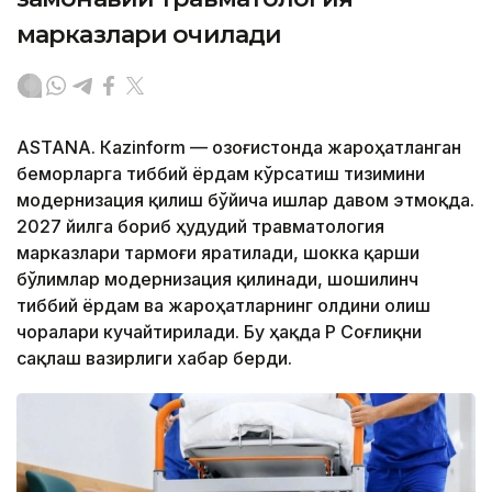
марказлари очилади
ASTANА. Кazinform — Қозоғистонда жароҳатланган
беморларга тиббий ёрдам кўрсатиш тизимини
модернизация қилиш бўйича ишлар давом этмоқда.
2027 йилга бориб ҳудудий травматология
марказлари тармоғи яратилади, шокка қарши
бўлимлар модернизация қилинади, шошилинч
тиббий ёрдам ва жароҳатларнинг олдини олиш
чоралари кучайтирилади. Бу ҳақда ҚР Соғлиқни
сақлаш вазирлиги хабар берди.