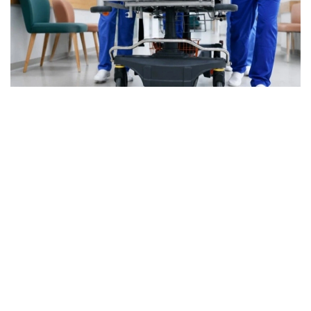
Фото: Марказий коммуникациялар хизмати
Бугунги кунда ихтисослашган ёрдам 1500 дан
ортиқ травматолог томонидан кўрсатилмоқда.
Мамлакатда 81 та травматология маркази, 4000
дан ортиқ ихтисослашган ўрин ва 260 та тиббиёт
ташкилоти фаолият юритмоқда. Хизматнинг
кадрлар салоҳиятини мустаҳкамлаш ва унинг
инфратузилмасини ривожлантириш бўйича ишлар
давом эттирилади.
Асосий йўналишлардан бири ҳудудий