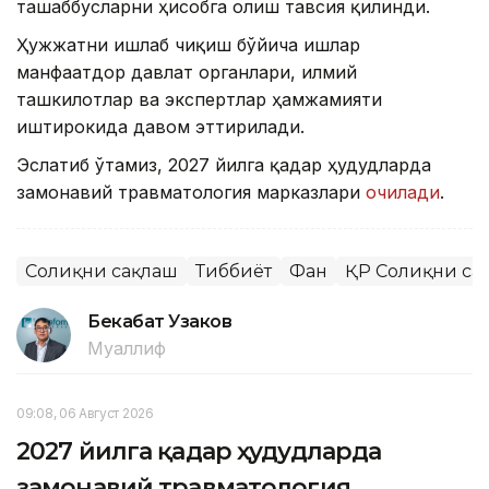
ташаббусларни ҳисобга олиш тавсия қилинди.
Ҳужжатни ишлаб чиқиш бўйича ишлар
манфаатдор давлат органлари, илмий
ташкилотлар ва экспертлар ҳамжамияти
иштирокида давом эттирилади.
Эслатиб ўтамиз, 2027 йилга қадар ҳудудларда
замонавий травматология марказлари
очилади
.
Соғлиқни сақлаш
Тиббиёт
Фан
ҚР Соғлиқни са
Бекабат Узаков
Муаллиф
09:08, 06 Август 2026
2027 йилга қадар ҳудудларда
замонавий травматология