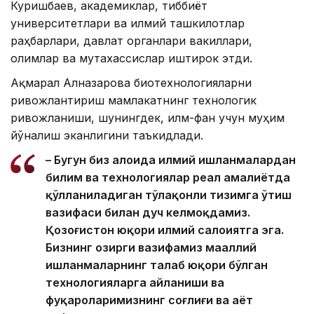
Куришбаев, академиклар, тиббиёт
университетлари ва илмий ташкилотлар
раҳбарлари, давлат органлари вакиллари,
олимлар ва мутахассислар иштирок этди.
Ақмарал Алназарова биотехнологияларни
ривожлантириш мамлакатнинг технологик
ривожланиши, шунингдек, илм-фан учун муҳим
йўналиш эканлигини таъкидлади.
– Бугун биз алоҳида илмий ишланмалардан
билим ва технологиялар реал амалиётда
қўлланиладиган тўлақонли тизимга ўтиш
вазифаси билан дуч келмоқдамиз.
Қозоғистон юқори илмий салоҳиятга эга.
Бизнинг ҳозирги вазифамиз маҳаллий
ишланмаларнинг талаб юқори бўлган
технологияларга айланиши ва
фуқароларимизнинг соғлиғи ва ҳаёт