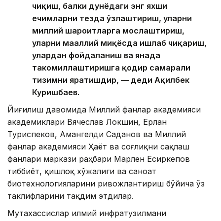
чиқиш, балки дунёдаги энг яхши
ечимларни тезда ўзлаштириш, уларни
миллий шароитларга мослаштириш,
уларни маҳаллий миқёсда ишлаб чиқариш,
улардан фойдаланиш ва янада
такомиллаштиришга қодир самарали
тизимни яратишдир, — деди Ақилбек
Куришбаев.
Йиғилиш давомида Миллий фанлар академияси
академиклари Вячеслав Локшин, Ерлан
Туриспеков, Амангелди Саданов ва Миллий
фанлар академияси Ҳаёт ва соғлиқни сақлаш
фанлари маркази раҳбари Марлен Есиркепов
тиббиёт, қишлоқ хўжалиги ва саноат
биотехнологияларини ривожлантириш бўйича ўз
таклифларини тақдим этдилар.
Мутахассислар илмий инфратузилмани