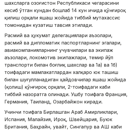
шахсларга Қозоғистон Республикаси чегарасини
кесиб ўтган кундан бошлаб 14 кун ичида қўнғироқ
қилиш орқали яшаш жойида тиббий мутахассис
томонидан кузатиш тавсия этилади.
Расмий ва ҳукумат делегациялари аъзолари,
расмий ва дипломатик паспортларнинг эгалари,
авиакомпанияларнинг учувчилари ва экипаж
аъзолари, локомотив экипажлари, темир йўл
транспорти билан боғлиқ шахслар ва 1а) ва 1б)
тоифадаги мамлакатлардан халқаро юк ташиш
билан шуғулланадиган ҳайдовчилар яшаш жойида
(қолиш) қўнғироқ орқали, 2-тоифадаги каби
тиббий назоратга олинади. Ушбу тоифага Франция,
Германия, Таиланд, Озарбайжон киради.
Учинчи тоифага Бирлашган Араб Амирликлари,
Испания, Малайзия, Ироқ, Швейцария, Буюк
Британия, Баҳрайн, Қувайт, Сингапур ва АҚШ каби