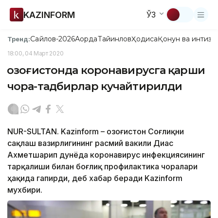
KAZINFORM
ЎЗ
Сайлов-2026
Ақорда
Тайинлов
Ҳодиса
Қонун ва интизо
Тренд:
18:00, 04 Март 2020
Қозоғистонда коронавирусга қарши
чора-тадбирлар кучайтирилди
NUR-SULTAN. Kazinform – Қозоғистон Соғлиқни
сақлаш вазирлигининг расмий вакили Диас
Ахметшарип дунёда коронавирус инфекциясининг
тарқалиши билан боғлиқ профилактика чоралари
ҳақида гапирди, деб хабар беради Kazinform
мухбири.