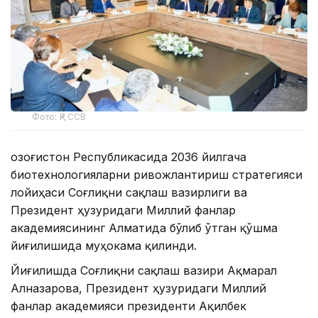
Фото: ҚР ССВ
Қозоғистон Республикасида 2036 йилгача
биотехнологияларни ривожлантириш стратегияси
лойиҳаси Соғлиқни сақлаш вазирлиги ва
Президент ҳузуридаги Миллий фанлар
академиясининг Алматида бўлиб ўтган қўшма
йиғилишида муҳокама қилинди.
Йиғилишда Соғлиқни сақлаш вазири Ақмарал
Алназарова, Президент ҳузуридаги Миллий
фанлар академияси президенти Ақилбек