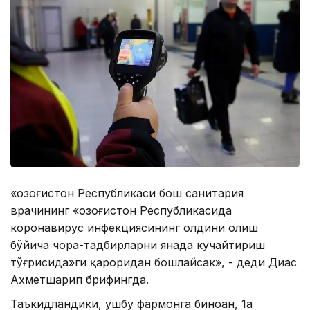
«Қозоғистон Республикаси бош санитария
врачининг «Қозоғистон Республикасида
коронавирус инфекциясининг олдини олиш
бўйича чора-тадбирларни янада кучайтириш
тўғрисида»ги қароридан бошлайсак», - деди Диас
Ахметшарип брифингда.
Таъкидландики, ушбу фармонга биноан, 1а