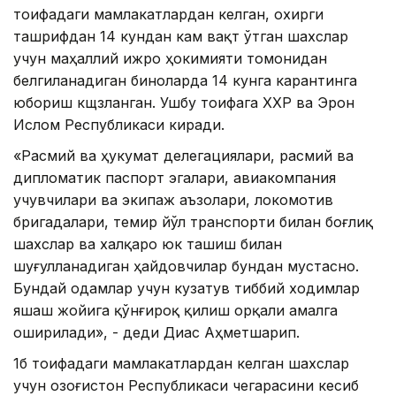
тоифадаги мамлакатлардан келган, охирги
ташрифдан 14 кундан кам вақт ўтган шахслар
учун маҳаллий ижро ҳокимияти томонидан
белгиланадиган биноларда 14 кунга карантинга
юбориш кщзланган. Ушбу тоифага ХХР ва Эрон
Ислом Республикаси киради.
«Расмий ва ҳукумат делегациялари, расмий ва
дипломатик паспорт эгалари, авиакомпания
учувчилари ва экипаж аъзолари, локомотив
бригадалари, темир йўл транспорти билан боғлиқ
шахслар ва халқаро юк ташиш билан
шуғулланадиган ҳайдовчилар бундан мустасно.
Бундай одамлар учун кузатув тиббий ходимлар
яшаш жойига қўнғироқ қилиш орқали амалга
оширилади», - деди Диас Аҳметшарип.
1б тоифадаги мамлакатлардан келган шахслар
учун Қозоғистон Республикаси чегарасини кесиб