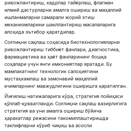
ривожлантириш, кадрлар тайёрлаш, флагман
илмий дастурларни амалга ошириш ва маҳаллий
ишланмаларни самарали жорий этиш
механизмларини шакллантириш масалаларига
алоҳида эътибор қаратдилар.
Соғлиқни сақлаш соҳасида биотехнологияларни
ривожлантириш тиббиёт фанлари, диагностика,
фармацевтика ва ҳаёт фанларининг бошқа
соҳалари учун янги имкониятлар яратади. Бу
мамлакатнинг технологик салоҳиятини
мустаҳкамлаш ва замонавий маҳаллий
ечимларнинг мавжудлигини оширишга қаратилган.
Йиғилиш натижаларига кўра, стратегия лойиҳаси
қўллаб-қувватланди. Соғлиқни сақлаш вазирлигига
стратегия ва уни амалга ошириш бўйича
ҳаракатлар режасини такомиллаштиришда
таклифларни кўриб чиқиш ва асосли