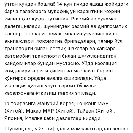
ўтган кундан бошлаб 14 кун ичида яшаш жойидаги
барча талабларга мувофиқ уй карантини жорий
қилиш ҳам кўзда тутилган. Расмий ва ҳукумат
делегациялари, шунингдек расмий ва дипломатик
паспорт эгалари, авиакомпания учувчилари ва
экипажлари, локомотив бригадалари, темир йўл
транспорти билан боғлиқ шахслар ва халқаро
автомобил транспорти билан шуғулланадиган
ҳайдовчилар бундан мустасно. Уйда изоляция
қоидаларига риоя қилиш ва маслаҳат бериш
қўнғироқ орқали амалга оширилади. Уйда
изоляция қилиш учун шароит бўлмаса,
касалхонага ётқизиш тавсия этилади.
1б тоифасига Жанубий Корея, Гонконг МАР
(Хитой), Макао МАР (Хитой), Тайван (Хитой),
Япония, Италия каби давлатлар киради.
Шунингдек, у 2-тоифадаги мамлакатлардан келган