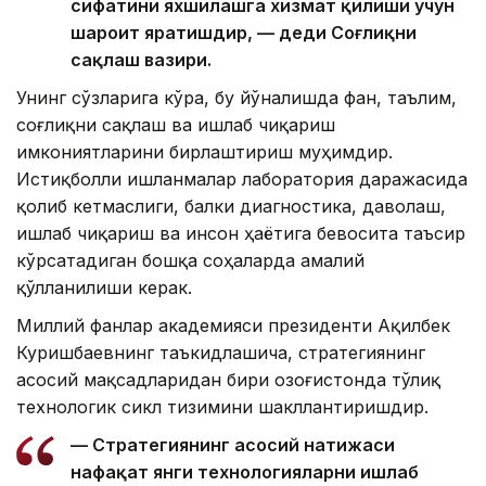
сифатини яхшилашга хизмат қилиши учун
шароит яратишдир, — деди Соғлиқни
сақлаш вазири.
Унинг сўзларига кўра, бу йўналишда фан, таълим,
соғлиқни сақлаш ва ишлаб чиқариш
имкониятларини бирлаштириш муҳимдир.
Истиқболли ишланмалар лаборатория даражасида
қолиб кетмаслиги, балки диагностика, даволаш,
ишлаб чиқариш ва инсон ҳаётига бевосита таъсир
кўрсатадиган бошқа соҳаларда амалий
қўлланилиши керак.
Миллий фанлар академияси президенти Ақилбек
Куришбаевнинг таъкидлашича, стратегиянинг
асосий мақсадларидан бири Қозоғистонда тўлиқ
технологик сикл тизимини шакллантиришдир.
— Стратегиянинг асосий натижаси
нафақат янги технологияларни ишлаб