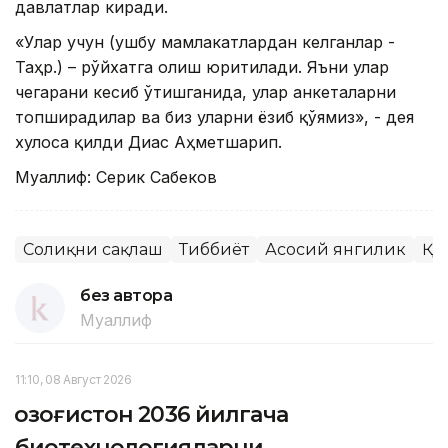
давлатлар киради.
«Улар учун (ушбу мамлакатлардан келганлар -
Таҳр.) – рўйхатга олиш юритилади. Яъни улар
чегарани кесиб ўтишганида, улар анкеталарни
топширадилар ва биз уларни ёзиб қўямиз», - дея
хулоса қилди Диас Аҳметшарип.
Муаллиф: Серик Сабеков
Соғлиқни сақлаш
Тиббиёт
Асосий янгилик
ҚР
без автора
Муаллиф
11:10, 08 Август 2026
Қозоғистон 2036 йилгача
биотехнологияларни