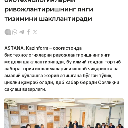
ривожлантиришнинг янги
тизимини шакллантиради
ASTANА. Кazinform – Қозоғистонда
биотехнологияларни ривожлантиришнинг янги
модели шакллантирилади, бу илмий ғоядан тортиб
лаборатория ишланмаларини ишлаб чиқаришга ва
амалий қўллашга жорий этишгача бўлган тўлиқ
циклни қамраб олади, деб хабар беради Соғлиқни
сақлаш вазирлиги.