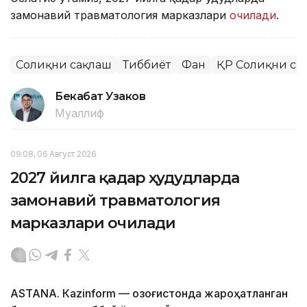
замонавий травматология марказлари
очилади
.
Соғлиқни сақлаш
Тиббиёт
Фан
ҚР Соғлиқни са
Бекабат Узаков
Муаллиф
09:08, 06 Август 2026
2027 йилга қадар ҳудудларда
замонавий травматология
марказлари очилади
ASTANА. Кazinform — Қозоғистонда жароҳатланган