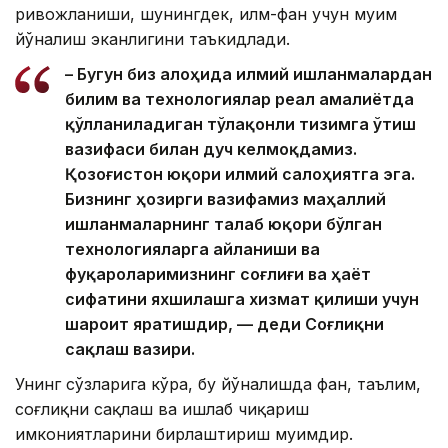
ривожланиши, шунингдек, илм-фан учун муҳим
йўналиш эканлигини таъкидлади.
– Бугун биз алоҳида илмий ишланмалардан
билим ва технологиялар реал амалиётда
қўлланиладиган тўлақонли тизимга ўтиш
вазифаси билан дуч келмоқдамиз.
Қозоғистон юқори илмий салоҳиятга эга.
Бизнинг ҳозирги вазифамиз маҳаллий
ишланмаларнинг талаб юқори бўлган
технологияларга айланиши ва
фуқароларимизнинг соғлиғи ва ҳаёт
сифатини яхшилашга хизмат қилиши учун
шароит яратишдир, — деди Соғлиқни
сақлаш вазири.
Унинг сўзларига кўра, бу йўналишда фан, таълим,
соғлиқни сақлаш ва ишлаб чиқариш
имкониятларини бирлаштириш муҳимдир.