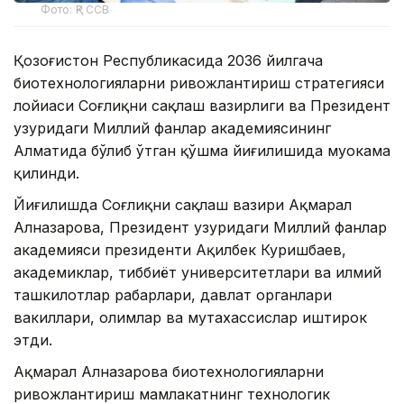
Фото: ҚР ССВ
Қозоғистон Республикасида 2036 йилгача
биотехнологияларни ривожлантириш стратегияси
лойиҳаси Соғлиқни сақлаш вазирлиги ва Президент
ҳузуридаги Миллий фанлар академиясининг
Алматида бўлиб ўтган қўшма йиғилишида муҳокама
қилинди.
Йиғилишда Соғлиқни сақлаш вазири Ақмарал
Алназарова, Президент ҳузуридаги Миллий фанлар
академияси президенти Ақилбек Куришбаев,
академиклар, тиббиёт университетлари ва илмий
ташкилотлар раҳбарлари, давлат органлари
вакиллари, олимлар ва мутахассислар иштирок
этди.
Ақмарал Алназарова биотехнологияларни
ривожлантириш мамлакатнинг технологик