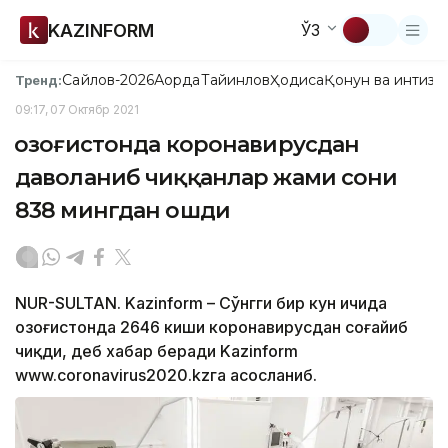
KAZINFORM
ЎЗ
Сайлов-2026
Ақорда
Тайинлов
Ҳодиса
Қонун ва интизо
Тренд:
09:17, 07 Октябр 2021
Қозоғистонда коронавирусдан
даволаниб чиққанлар жами сони
838 мингдан ошди
NUR-SULTAN. Kazinform – Сўнгги бир кун ичида
Қозоғистонда 2646 киши коронавирусдан соғайиб
чиқди, деб хабар беради Kazinform
www.coronavirus2020.kzга асосланиб.