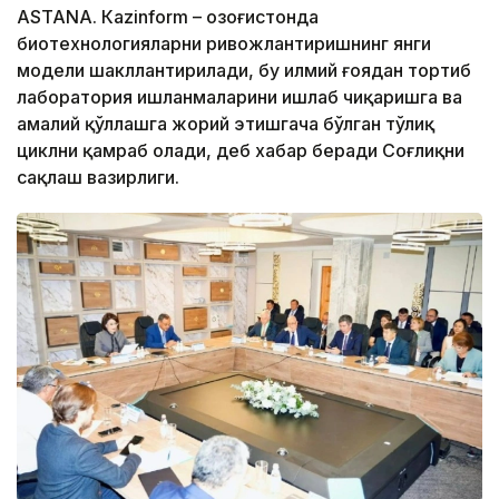
ASTANА. Кazinform – Қозоғистонда
биотехнологияларни ривожлантиришнинг янги
модели шакллантирилади, бу илмий ғоядан тортиб
лаборатория ишланмаларини ишлаб чиқаришга ва
амалий қўллашга жорий этишгача бўлган тўлиқ
циклни қамраб олади, деб хабар беради Соғлиқни
сақлаш вазирлиги.