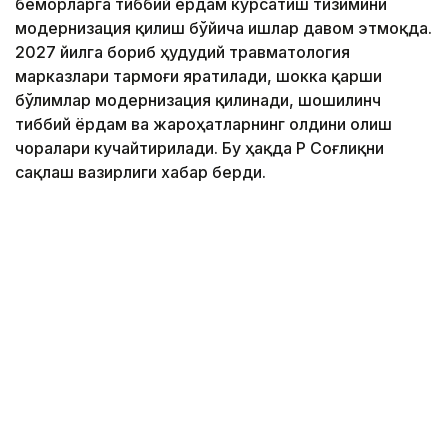
беморларга тиббий ёрдам кўрсатиш тизимини
модернизация қилиш бўйича ишлар давом этмоқда.
2027 йилга бориб ҳудудий травматология
марказлари тармоғи яратилади, шокка қарши
бўлимлар модернизация қилинади, шошилинч
тиббий ёрдам ва жароҳатларнинг олдини олиш
чоралари кучайтирилади. Бу ҳақда ҚР Соғлиқни
сақлаш вазирлиги хабар берди.