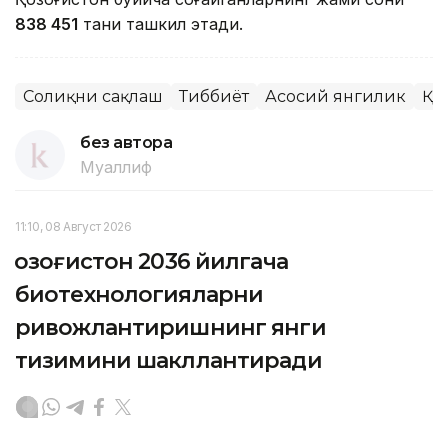
838 451
тани ташкил этади.
Соғлиқни сақлаш
Тиббиёт
Асосий янгилик
ҚР
без автора
Муаллиф
11:10, 08 Август 2026
Қозоғистон 2036 йилгача
биотехнологияларни
ривожлантиришнинг янги
тизимини шакллантиради