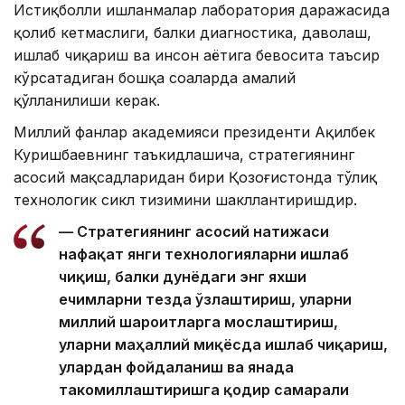
Истиқболли ишланмалар лаборатория даражасида
қолиб кетмаслиги, балки диагностика, даволаш,
ишлаб чиқариш ва инсон ҳаётига бевосита таъсир
кўрсатадиган бошқа соҳаларда амалий
қўлланилиши керак.
Миллий фанлар академияси президенти Ақилбек
Куришбаевнинг таъкидлашича, стратегиянинг
асосий мақсадларидан бири Қозоғистонда тўлиқ
технологик сикл тизимини шакллантиришдир.
— Стратегиянинг асосий натижаси
нафақат янги технологияларни ишлаб
чиқиш, балки дунёдаги энг яхши
ечимларни тезда ўзлаштириш, уларни
миллий шароитларга мослаштириш,
уларни маҳаллий миқёсда ишлаб чиқариш,
улардан фойдаланиш ва янада
такомиллаштиришга қодир самарали