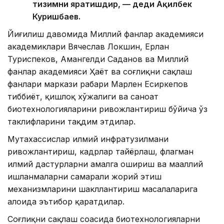
тизимни яратишдир, — деди Ақилбек
Куришбаев.
Йиғилиш давомида Миллий фанлар академияси
академиклари Вячеслав Локшин, Ерлан
Туриспеков, Амангелди Саданов ва Миллий
фанлар академияси Ҳаёт ва соғлиқни сақлаш
фанлари маркази раҳбари Марлен Есиркепов
тиббиёт, қишлоқ хўжалиги ва саноат
биотехнологияларини ривожлантириш бўйича ўз
таклифларини тақдим этдилар.
Мутахассислар илмий инфратузилмани
ривожлантириш, кадрлар тайёрлаш, флагман
илмий дастурларни амалга ошириш ва маҳаллий
ишланмаларни самарали жорий этиш
механизмларини шакллантириш масалаларига
алоҳида эътибор қаратдилар.
Соғлиқни сақлаш соҳасида биотехнологияларни