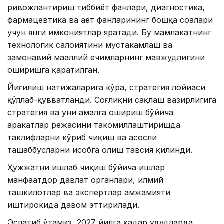
ривожлантириш тиббиёт фанлари, диагностика,
фармацевтика ва ҳаёт фанларининг бошқа соҳалари
учун янги имкониятлар яратади. Бу мамлакатнинг
технологик салоҳиятини мустаҳкамлаш ва
замонавий маҳаллий ечимларнинг мавжудлигини
оширишга қаратилган.
Йиғилиш натижаларига кўра, стратегия лойиҳаси
қўллаб-қувватланди. Соғлиқни сақлаш вазирлигига
стратегия ва уни амалга ошириш бўйича
ҳаракатлар режасини такомиллаштиришда
таклифларни кўриб чиқиш ва асосли
ташаббусларни ҳисобга олиш тавсия қилинди.
Ҳужжатни ишлаб чиқиш бўйича ишлар
манфаатдор давлат органлари, илмий
ташкилотлар ва экспертлар ҳамжамияти
иштирокида давом эттирилади.
Эслатиб ўтамиз, 2027 йилга қадар ҳудудларда