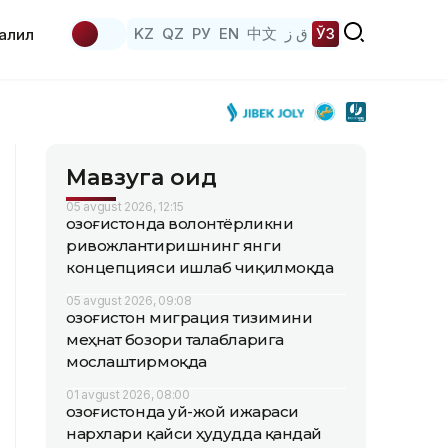
KZ
QZ
РУ
EN
中文
ق ز
ЎЗ
аҳлил
Мавзуга оид
05 avgust 2026, 12:15
Қозоғистонда волонтёрликни
ривожлантиришнинг янги
концепцияси ишлаб чиқилмоқда
05 avgust 2026, 09:08
Қозоғистон миграция тизимини
меҳнат бозори талабларига
мослаштирмоқда
01 avgust 2026, 08:00
Қозоғистонда уй-жой ижараси
нархлари қайси ҳудудда қандай