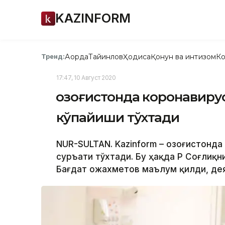
KAZINFORM
Ақорда
Тайинлов
Ҳодиса
Қонун ва интизом
Ко
Тренд:
17:47, 10 Август 2020
Қозоғистонда коронавир
кўпайиши тўхтади
NUR-SULTAN. Kazinform – Қозоғистонд
суръати тўхтади. Бу ҳақда ҚР Соғлиқ
Бағдат Қожахметов маълум қилди, дея