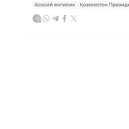
Асосий янгилик
Қозоғистон Презид
Бекабат Узаков
Муаллиф
09:05, 18 Сентябр 2023
18 ёшли Аружан Сағинди
бўлди
Қозоғистонлик спортчи, 18 ёшли Аруж
ғолиби бўлди, деб хабар беради Каzi