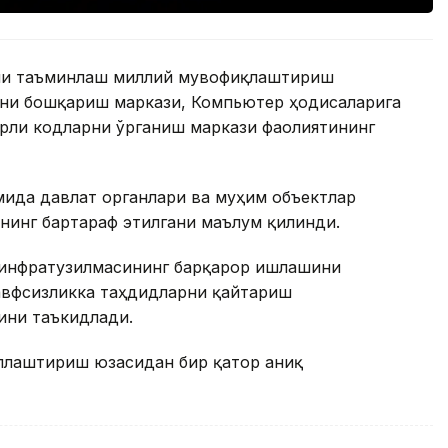
ини таъминлаш миллий мувофиқлаштириш
ни бошқариш маркази, Компьютер ҳодисаларига
рли кодларни ўрганиш маркази фаолиятининг
мида давлат органлари ва муҳим объектлар
нинг бартараф этилгани маълум қилинди.
 инфратузилмасининг барқарор ишлашини
хавфсизликка таҳдидларни қайтариш
ини таъкидлади.
ллаштириш юзасидан бир қатор аниқ