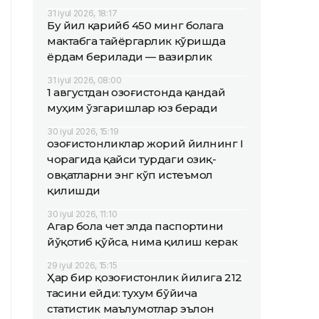
31 iyul 2026, 18:17
Бу йил қарийб 450 минг болага
мактабга тайёргарлик кўришда
ёрдам берилади — вазирлик
31 iyul 2026, 08:00
1 августдан Қозоғистонда қандай
муҳим ўзгаришлар юз беради
30 iyul 2026, 15:19
Қозоғистонликлар жорий йилнинг I
чорагида қайси турдаги озиқ-
овқатларни энг кўп истеъмол
қилишди
30 iyul 2026, 11:10
Агар бола чет элда паспортини
йўқотиб қўйса, нима қилиш керак
29 iyul 2026, 15:15
Ҳар бир қозоғистонлик йилига 212
тасини ейди: тухум бўйича
статистик маълумотлар эълон