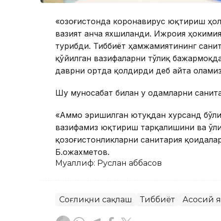
«Қозоғистонда коронавирус юқтириш ҳо
вазият анча яхшиланди. Ижроия ҳокимия
турибди. Тиббиёт ҳамжамиятининг санит
қўйилган вазифаларни тўлиқ бажармоқда
даврни ортда қолдирди деб айта оламиз
Шу муносабат билан у одамларни санита
«Аммо эришилган ютуқдан хурсанд бўли
вазифамиз юқтириш тарқалишини ва ўли
қозоғистонликларни санитария қоидалар
Б.Қожахметов.
Муаллиф: Руслан Ғаббасов
Соғлиқни сақлаш
Тиббиёт
Асосий 