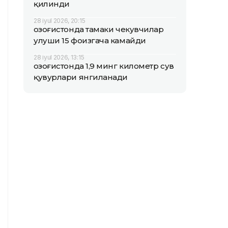
қилинди
28 iyul 2026, 20:15
Қозоғистонда тамаки чекувчилар
улуши 15 фоизгача камайди
28 iyul 2026, 13:15
Қозоғистонда 1,9 минг километр сув
қувурлари янгиланади