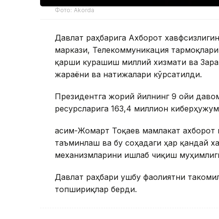
Фото: Akorda
Давлат раҳбарига Ахборот хавфсизлиг
маркази, Телекоммуникация тармоқлари
қарши курашиш миллий хизмати ва Зара
жараёни ва натижалари кўрсатилди.
Президентга жорий йилнинг 9 ойи даво
ресурсларига 163,4 миллион киберҳужум
Қасим-Жомарт Тоқаев мамлакат ахборот
таъминлаш ва бу соҳадаги ҳар қандай 
механизмларини ишлаб чиқиш муҳимлиг
Давлат раҳбари ушбу фаолиятни такоми
топшириқлар берди.