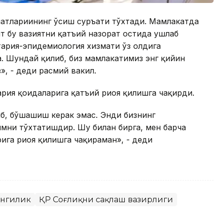
латлариининг ўсиш суръати тўхтади. Мамлакатда
т бу вазиятни қатъий назорат остида ушлаб
ария-эпидемиология хизмати ўз олдига
. Шундай қилиб, биз мамлакатимиз энг қийин
», - деди расмий вакил.
рия қоидаларига қатъий риоя қилишга чақирди.
б, бўшашиш керак эмас. Энди бизнинг
мни тўхтатишдир. Шу билан бирга, мен барча
ига риоя қилишга чақираман», - деди
янгилик
ҚР Соғлиқни сақлаш вазирлиги