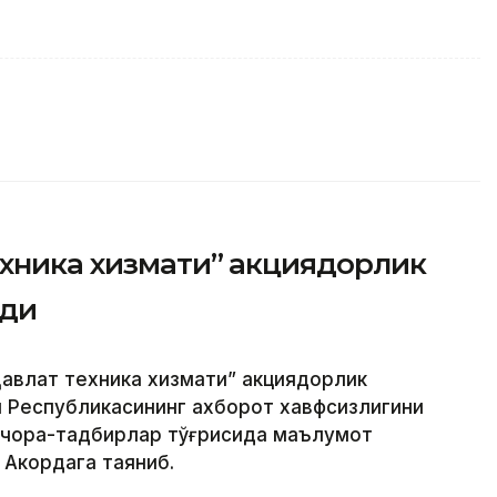
ехника хизмати” акциядорлик
рди
авлат техника хизмати” акциядорлик
н Республикасининг ахборот хавфсизлигини
 чора-тадбирлар тўғрисида маълумот
 Акордага таяниб.