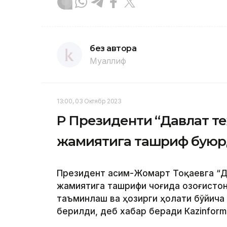
без автора
Муаллиф
13:00, 03 Октябр 2023
ҚР Президенти “Давлат т
жамиятига ташриф бую
Президент Қасим-Жомарт Тоқаевга “Д
жамиятига ташрифи чоғида Қозоғисто
таъминлаш ва ҳозирги ҳолати бўйича
берилди, деб хабар беради Каzinform