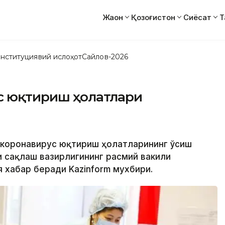
Жаҳон
Қозоғистон
Сиёсат
Т
нституциявий ислоҳот
Сайлов-2026
ус юқтириш ҳолатлари
а коронавирус юқтириш ҳолатларининг ўсиш
ни сақлаш вазирлигининг расмий вакили
 хабар беради Kazinform мухбири.