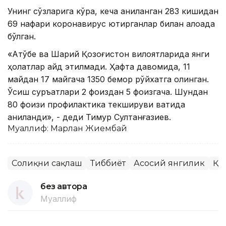
Унинг сўзларига кўра, кеча аниқланган 283 кишидан
69 нафари коронавирус юқтирганлар билан алоқада
бўлган.
«Ақтўбе ва Шарқий Қозоғистон вилоятларида янги
ҳолатлар қайд этилмади. Ҳафта давомида, 11
майдан 17 майгача 1350 бемор рўйхатга олинган.
Ўсиш суръатлари 2 фоиздан 5 фоизгача. Шундан
80 фоизи профилактика текшируви вақтида
аниқланди», - деди Тимур Султанғазиев.
Муаллиф: Марлан Жиембай
Соғлиқни сақлаш
Тиббиёт
Асосий янгилик
ҚР
без автора
Муаллиф