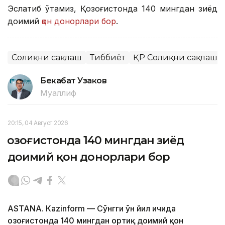
Эслатиб ўтамиз, Қозоғистонда 140 мингдан зиёд
доимий
қон донорлари бор
.
Соғлиқни сақлаш
Тиббиёт
ҚР Соғлиқни сақлаш 
Бекабат Узаков
Муаллиф
20:15, 04 Август 2026
Қозоғистонда 140 мингдан зиёд
доимий қон донорлари бор
ASTANА. Кazinform — Сўнгги ўн йил ичида
Қозоғистонда 140 мингдан ортиқ доимий қон