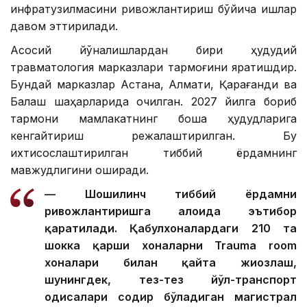
инфратузилмасини ривожлантириш бўйича ишлар
давом эттирилади.
Асосий йўналишлардан бири ҳудудий
травматология марказлари тармоғини яратишдир.
Бундай марказлар Астана, Алмати, Қарағанди ва
Балқаш шаҳарларида очилган. 2027 йилга бориб
тармоқни мамлакатнинг бошқа ҳудудларига
кенгайтириш режалаштирилган. Бу
ихтисослаштирилган тиббий ёрдамнинг
мавжудлигини оширади.
— Шошилинч тиббий ёрдамни
ривожлантиришга алоҳида эътибор
қаратилади. Қабулхоналардаги 210 та
шокка қарши хоналарни Trauma room
хоналари билан қайта жиҳозлаш,
шунингдек, тез-тез йўл-транспорт
ҳодисалари содир бўладиган магистрал