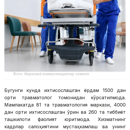
Фото: Марказий коммуникациялар хизмати
Бугунги кунда ихтисослашган ёрдам 1500 дан
ортиқ травматолог томонидан кўрсатилмоқда.
Мамлакатда 81 та травматология маркази, 4000
дан ортиқ ихтисослашган ўрин ва 260 та тиббиёт
ташкилоти фаолият юритмоқда. Хизматнинг
кадрлар салоҳиятини мустаҳкамлаш ва унинг