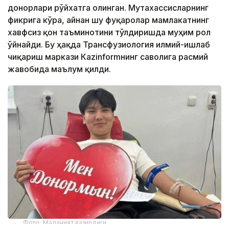
донорлари рўйхатга олинган. Мутахассисларнинг
фикрига кўра, айнан шу фуқаролар мамлакатнинг
хавфсиз қон таъминотини тўлдиришда муҳим рол
ўйнайди. Бу ҳақда Трансфузиология илмий-ишлаб
чиқариш маркази Кazinformнинг саволига расмий
жавобида маълум қилди.
Фото: Маданият вазирлиги