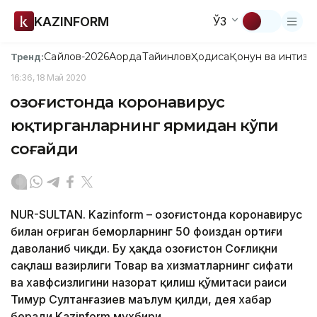
KAZINFORM
ЎЗ
Сайлов-2026
Ақорда
Тайинлов
Ҳодиса
Қонун ва интизо
Тренд:
16:36, 18 Май 2020
Қозоғистонда коронавирус
юқтирганларнинг ярмидан кўпи
соғайди
NUR-SULTAN. Kazinform – Қозоғистонда коронавирус
билан оғриган беморларнинг 50 фоиздан ортиғи
даволаниб чиқди. Бу ҳақда Қозоғистон Соғлиқни
сақлаш вазирлиги Товар ва хизматларнинг сифати
ва хавфсизлигини назорат қилиш қўмитаси раиси
Тимур Султанғазиев маълум қилди, дея хабар
беради Kazinform мухбири.