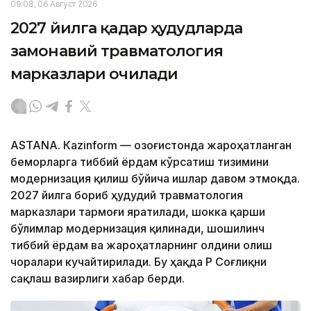
09:08, 06 Август 2026
2027 йилга қадар ҳудудларда
замонавий травматология
марказлари очилади
ASTANА. Кazinform — Қозоғистонда жароҳатланган
беморларга тиббий ёрдам кўрсатиш тизимини
модернизация қилиш бўйича ишлар давом этмоқда.
2027 йилга бориб ҳудудий травматология
марказлари тармоғи яратилади, шокка қарши
бўлимлар модернизация қилинади, шошилинч
тиббий ёрдам ва жароҳатларнинг олдини олиш
чоралари кучайтирилади. Бу ҳақда ҚР Соғлиқни
сақлаш вазирлиги хабар берди.