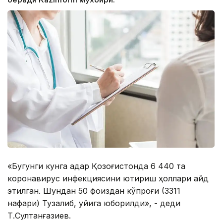
«Бугунги кунга қадар Қозоғистонда 6 440 та
коронавирус инфекциясини юқтириш ҳоллари қайд
этилган. Шундан 50 фоиздан кўпроғи (3311
нафари) Тузалиб, уйига юборилди», - деди
Т.Султанғазиев.