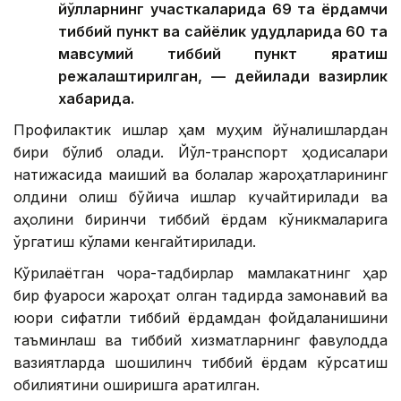
йўлларнинг участкаларида 69 та ёрдамчи
тиббий пункт ва сайёҳлик ҳудудларида 60 та
мавсумий тиббий пункт яратиш
режалаштирилган, — дейилади вазирлик
хабарида.
Профилактик ишлар ҳам муҳим йўналишлардан
бири бўлиб қолади. Йўл-транспорт ҳодисалари
натижасида маиший ва болалар жароҳатларининг
олдини олиш бўйича ишлар кучайтирилади ва
аҳолини биринчи тиббий ёрдам кўникмаларига
ўргатиш кўлами кенгайтирилади.
Кўрилаётган чора-тадбирлар мамлакатнинг ҳар
бир фуқароси жароҳат олган тақдирда замонавий ва
юқори сифатли тиббий ёрдамдан фойдаланишини
таъминлаш ва тиббий хизматларнинг фавқулодда
вазиятларда шошилинч тиббий ёрдам кўрсатиш
қобилиятини оширишга қаратилган.