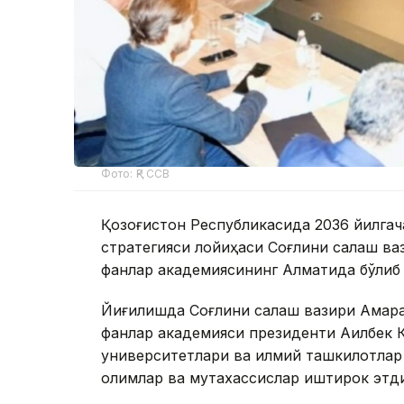
Фото: ҚР ССВ
Қозоғистон Республикасида 2036 йилга
стратегияси лойиҳаси Соғлиқни сақлаш в
фанлар академиясининг Алматида бўлиб 
Йиғилишда Соғлиқни сақлаш вазири Ақма
фанлар академияси президенти Ақилбек 
университетлари ва илмий ташкилотлар 
олимлар ва мутахассислар иштирок этди