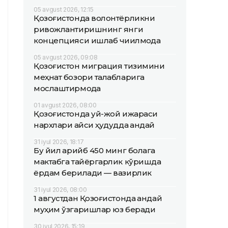
05 avgust 2026, 12:15
Қозоғистонда волонтёрликни
ривожлантиришнинг янги
концепцияси ишлаб чиқилмоқда
05 avgust 2026, 09:08
Қозоғистон миграция тизимини
меҳнат бозори талабларига
мослаштирмоқда
01 avgust 2026, 08:00
Қозоғистонда уй-жой ижараси
нархлари қайси ҳудудда қандай
31 iyul 2026, 18:17
Бу йил қарийб 450 минг болага
мактабга тайёргарлик кўришда
ёрдам берилади — вазирлик
31 iyul 2026, 08:00
1 августдан Қозоғистонда қандай
муҳим ўзгаришлар юз беради
30 iyul 2026, 15:19