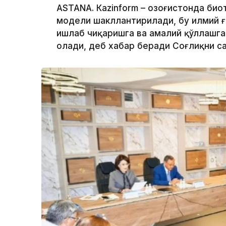
ASTANА. Кazinform – Қозоғистонда б
модели шакллантирилади, бу илмий 
ишлаб чиқаришга ва амалий қўллашга
олади, деб хабар беради Соғлиқни с