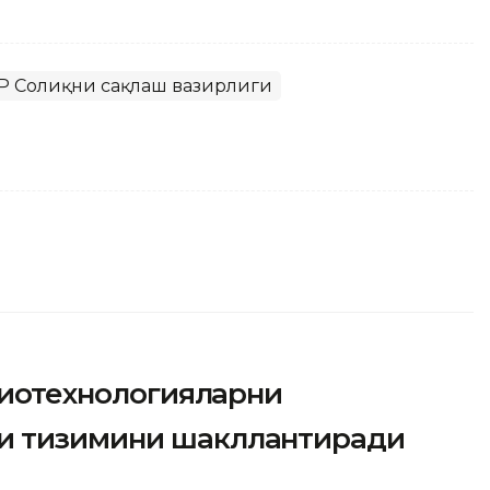
Р Соғлиқни сақлаш вазирлиги
 биотехнологияларни
и тизимини шакллантиради