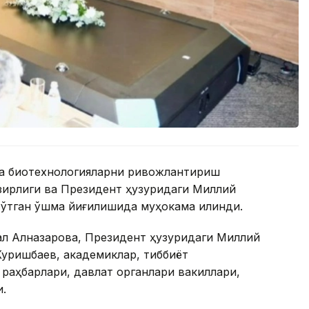
ча биотехнологияларни ривожлантириш
азирлиги ва Президент ҳузуридаги Миллий
ўтган қўшма йиғилишида муҳокама қилинди.
рал Алназарова, Президент ҳузуридаги Миллий
Куришбаев, академиклар, тиббиёт
раҳбарлари, давлат органлари вакиллари,
.