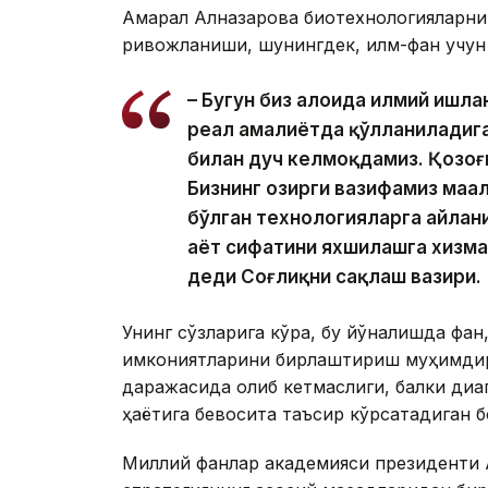
Ақмарал Алназарова биотехнологияларн
ривожланиши, шунингдек, илм-фан учун
– Бугун биз алоҳида илмий ишл
реал амалиётда қўлланиладига
билан дуч келмоқдамиз. Қозоғи
Бизнинг ҳозирги вазифамиз маҳ
бўлган технологияларга айлан
ҳаёт сифатини яхшилашга хизм
деди Соғлиқни сақлаш вазири.
Унинг сўзларига кўра, бу йўналишда фан,
имкониятларини бирлаштириш муҳимдир
даражасида қолиб кетмаслиги, балки диа
ҳаётига бевосита таъсир кўрсатадиган б
Миллий фанлар академияси президенти 