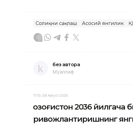
Соғлиқни сақлаш
Асосий янгилик
Қ
без автора
Муаллиф
11:10, 08 Август 2026
Қозоғистон 2036 йилгача
ривожлантиришнинг янг