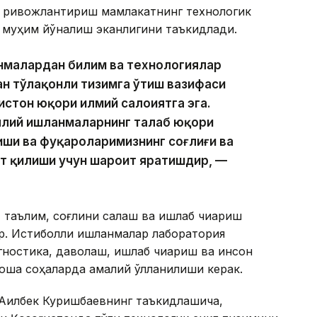
и ривожлантириш мамлакатнинг технологик
 муҳим йўналиш эканлигини таъкидлади.
анмалардан билим ва технологиялар
н тўлақонли тизимга ўтиш вазифаси
стон юқори илмий салоҳиятга эга.
аллий ишланмаларнинг талаб юқори
иши ва фуқароларимизнинг соғлиғи ва
ат қилиши учун шароит яратишдир, —
 таълим, соғлиқни сақлаш ва ишлаб чиқариш
. Истиқболли ишланмалар лаборатория
гностика, даволаш, ишлаб чиқариш ва инсон
ошқа соҳаларда амалий қўлланилиши керак.
Ақилбек Куришбаевнинг таъкидлашича,