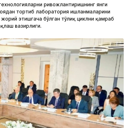
иотехнологияларни ривожлантиришнинг янги
ғоядан тортиб лаборатория ишланмаларини
 жорий этишгача бўлган тўлиқ циклни қамраб
ақлаш вазирлиги.