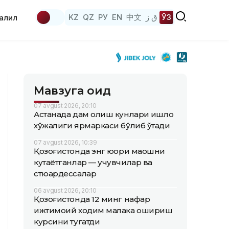
KZ
QZ
РУ
EN
中文
ق ز
ЎЗ
аҳлил
Мавзуга оид
07 avgust 2026, 20:10
Астанада дам олиш кунлари қишлоқ
хўжалиги ярмаркаси бўлиб ўтади
07 avgust 2026, 10:39
Қозоғистонда энг юқори маошни
кутаётганлар — учувчилар ва
стюардессалар
06 avgust 2026, 20:10
Қозоғистонда 12 минг нафар
ижтимоий ходим малака ошириш
курсини тугатди