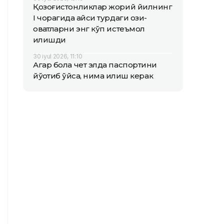
Қозоғистонликлар жорий йилнинг
I чорагида қайси турдаги озиқ-
овқатларни энг кўп истеъмол
қилишди
30 iyul 2026, 11:10
Агар бола чет элда паспортини
йўқотиб қўйса, нима қилиш керак