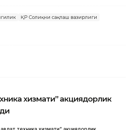
нгилик
ҚР Соғлиқни сақлаш вазирлиги
ехника хизмати” акциядорлик
рди
авлат техника хизмати” акциядорлик