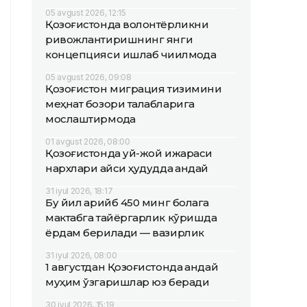
05 avgust 2026, 12:15
Қозоғистонда волонтёрликни
ривожлантиришнинг янги
концепцияси ишлаб чиқилмоқда
05 avgust 2026, 09:08
Қозоғистон миграция тизимини
меҳнат бозори талабларига
мослаштирмоқда
01 avgust 2026, 08:00
Қозоғистонда уй-жой ижараси
нархлари қайси ҳудудда қандай
31 iyul 2026, 18:17
Бу йил қарийб 450 минг болага
мактабга тайёргарлик кўришда
ёрдам берилади — вазирлик
31 iyul 2026, 08:00
1 августдан Қозоғистонда қандай
муҳим ўзгаришлар юз беради
30 iyul 2026, 15:19