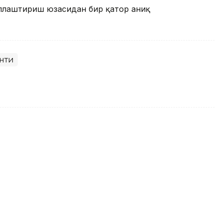
ллаштириш юзасидан бир қатор аниқ
нти
қова Тунисдаги турнир ғолиби