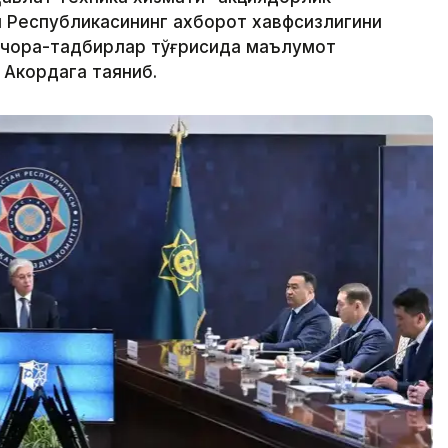
н Республикасининг ахборот хавфсизлигини
 чора-тадбирлар тўғрисида маълумот
 Акордага таяниб.