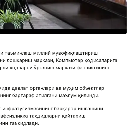
ини таъминлаш миллий мувофиқлаштириш
ни бошқариш маркази, Компьютер ҳодисаларига
рли кодларни ўрганиш маркази фаолиятининг
мида давлат органлари ва муҳим объектлар
нинг бартараф этилгани маълум қилинди.
т инфратузилмасининг барқарор ишлашини
хавфсизликка таҳдидларни қайтариш
ини таъкидлади.