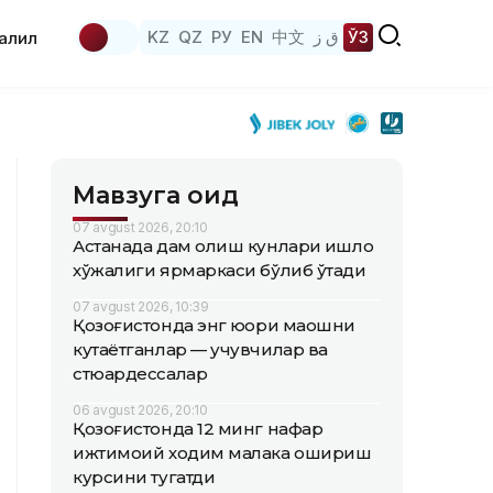
KZ
QZ
РУ
EN
中文
ق ز
ЎЗ
аҳлил
Мавзуга оид
07 avgust 2026, 20:10
Астанада дам олиш кунлари қишлоқ
хўжалиги ярмаркаси бўлиб ўтади
07 avgust 2026, 10:39
Қозоғистонда энг юқори маошни
кутаётганлар — учувчилар ва
стюардессалар
06 avgust 2026, 20:10
Қозоғистонда 12 минг нафар
ижтимоий ходим малака ошириш
курсини тугатди