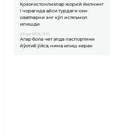
Қозоғистонликлар жорий йилнинг
I чорагида қайси турдаги озиқ-
овқатларни энг кўп истеъмол
қилишди
30 iyul 2026, 11:10
Агар бола чет элда паспортини
йўқотиб қўйса, нима қилиш керак