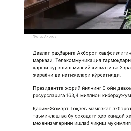
Фото: Akorda
Давлат раҳбарига Ахборот хавфсизлиг
маркази, Телекоммуникация тармоқлари
қарши курашиш миллий хизмати ва Зара
жараёни ва натижалари кўрсатилди.
Президентга жорий йилнинг 9 ойи даво
ресурсларига 163,4 миллион киберҳужум
Қасим-Жомарт Тоқаев мамлакат ахборо
таъминлаш ва бу соҳадаги ҳар қандай 
механизмларини ишлаб чиқиш муҳимлиг