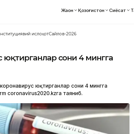
Жаҳон
Қозоғистон
Сиёсат
Т
нституциявий ислоҳот
Сайлов-2026
с юқтирганлар сони 4 мингга
а коронавирус юқтирганлар сони 4 мингга
m coronavirus2020.kzга таяниб.