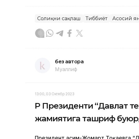
Соғлиқни сақлаш
Тиббиёт
Асосий я
без автора
Муаллиф
13:00, 03 Октябр 2023
ҚР Президенти “Давлат т
жамиятига ташриф бую
Президент Қасим-Жомарт Тоқаевга “Д