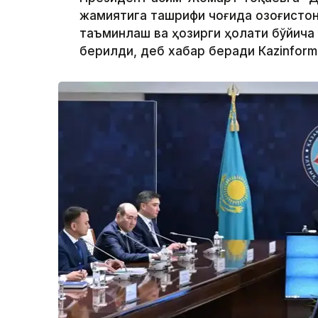
жамиятига ташрифи чоғида Қозоғисто
таъминлаш ва ҳозирги ҳолати бўйича
берилди, деб хабар беради Каzinform