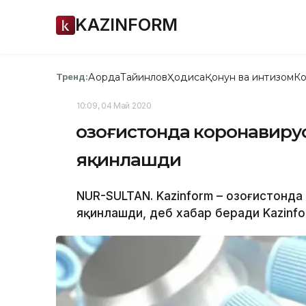
KAZINFORM
Ақорда
Тайинлов
Ҳодиса
Қонун ва интизом
Ко
Тренд:
10:09, 04 Май 2020
Қозоғистонда коронавиру
яқинлашди
NUR-SULTAN. Kazinform – Қозоғистонд
яқинлашди, деб хабар беради Kazinfor