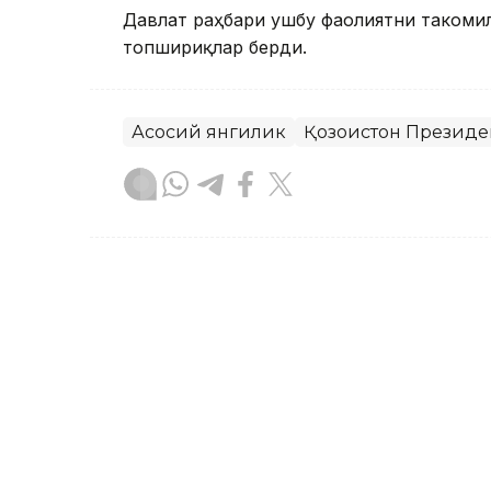
Давлат раҳбари ушбу фаолиятни такоми
топшириқлар берди.
Асосий янгилик
Қозоғистон Президе
Бекабат Узаков
Муаллиф
09:05, 18 Сентябр 2023
18 ёшли Аружан Сағинди
бўлди