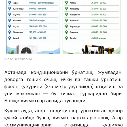
Фото: Kazinform
Астанада кондиционерни ўрнатиш, жумладан,
деворга тешик очиш, ички ва ташқи ўрнатиш,
фреон қувурини (3-5 метр узунликда) ётқизиш ва
уни маҳкамлаш — бу хизмат турларидан бири.
Бошқа хизматлар алоҳида тўланади.
Кўкшетауда, ​​агар кондиционер ўрнатилган девор
қулай жойда бўлса, хизмат нархи арзонроқ. Агар
коммуникацияларни ётқизишда қўшимча