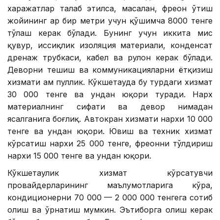
харажатлар талаб этилса, масалан, фреон ўтиш
жойининг ҳар бир метри учун қўшимча 8000 тенге
тўлаш керак бўлади. Бунинг учун иккита мис
қувур, иссиқлик изоляция материали, конденсат
дренаж трубкаси, кабел ва рулон керак бўлади.
Деворни тешиш ва коммуникацияларни ётқизиш
хизмати ҳам пуллик. Кўкшетауда бу турдаги хизмат
30 000 тенге ва ундан юқори туради. Нарх
материалнинг сифати ва девор нимадан
ясалганига боғлиқ. Автокран хизмати нархи 10 000
тенге ва ундан юқори. Ювиш ва техник хизмат
кўрсатиш нархи 25 000 тенге, фреонни тўлдириш
нархи 15 000 тенге ва ундан юқори.
Кўкшетаулик хизмат кўрсатувчи
провайдерларининг маълумотларига кўра,
кондиционерни 70 000 — 2 000 000 тенгега сотиб
олиш ва ўрнатиш мумкин. Эътиборга олиш керак