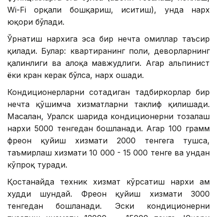
Wi-Fi орқали бошқариш, иситиш), унда нарх
юқори бўлади.
Ўрнатиш нархига эса бир нечта омиллар таъсир
қилади. Булар: квартиранинг поли, деворларнинг
қалинлиги ва алоқа мавжудлиги. Агар альпинист
ёки кран керак бўлса, нарх ошади.
Кондиционерларни сотадиган тадбиркорлар бир
нечта қўшимча хизматларни таклиф қилишади.
Масалан, Уралск шаҳрида кондиционерни тозалаш
нархи 5000 тенгедан бошланади. Агар 100 грамм
фреон қуйиш хизмати 2000 тенгега тушса,
таъмирлаш хизмати 10 000 - 15 000 тенге ва ундан
кўпроқ туради.
Қостанайда техник хизмат кўрсатиш нархи ҳам
худди шундай. Фреон қуйиш хизмати 3000
тенгедан бошланади. Эски кондиционерни