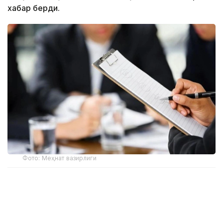
хабар берди.
Фото: Меҳнат вазирлиги
Вазирлик маълумотларига кўра, ижтимоий
ходимлар кекса ёшдагилар, ногиронлар, болали
оилалар ва ёрдамга муҳтож бошқа фуқароларга