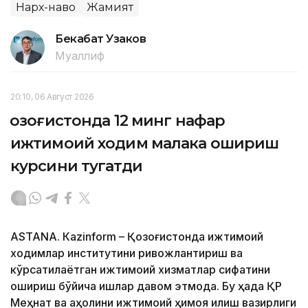
Нарх-наво
Жамият
Бекабат Узаков
Муаллиф
20:10, 06 Август 2026
Қозоғистонда 12 минг нафар
ижтимоий ходим малака ошириш
курсини тугатди
ASTANА. Кazinform – Қозоғистонда ижтимоий
ходимлар институтини ривожлантириш ва
кўрсатилаётган ижтимоий хизматлар сифатини
ошириш бўйича ишлар давом этмоқда. Бу ҳақда ҚР
Меҳнат ва аҳолини ижтимоий ҳимоя қилиш вазирлиги