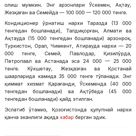
олиш мумкин. Энг арзонлари Ўскемен, Ақтау,
Жезқаған ва Семейда — 100 000 — 120 000 тенге.
Кондиционер ўрнатиш нархи Таразда (13 000
тенгедан бошланади), Талдиқорған, Алмати ва
Ақтауда (15 000 тенгедан бошланади) арзонроқ.
Туркистон, Орал, Чимкент, Атирауда нархи — 20
000 тенге, Семей, Павлодар, Қизилўрда,
Петропавл ва Астанада эса 24 000 — 25 000
тенге. Кўкшетау, Жезқазған ва Қостанай
шаҳарларида камида 35 000 тенге тўланади. Энг
қиммат хизмат Қарағанди, Ўскеменда (40 000
тенгедан бошланади) ва Ақтўбеда (45 000
тенгедан бошланади) қайд этилган.
Эслатиб ўтамиз, Қозоғистонда қулупнай нархи
қанча эканлиги ҳақида
хабар
берган эдик.