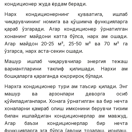
кондиционер жуда ёрдам беради.
Нарх кондиционернинг қувватига, ишлаб
чиқарувчининг номига ва қўшимча функцияларга
қараб ўзгаради. Агар кондиционер ўрнатилган
хонанинг майдони катта бўлса, нарх ҳам ошади.
Агар майдон 20-25 м², 25-50 м² ва 70 м² га
ўзгарса, нарх аста-секин ошади.
Машҳур ишлаб чиқарувчилар энергия тежаш
вариантларини таклиф қилишади. Нархи ҳам
бошқаларга қараганда юқорироқ бўлади.
Нархга кондиционер тури ҳам таъсир қилади. Энг
машҳур ва арзонлари деворга осиб
қўйиладиганлари. Хонага ўрнатилган ва бир нечта
хоналарни қамраб олиш имконини берувчи тизим
билан ишлайдиган кондиционерлар ҳам мавжуд.
Агар баъзи кондиционерлар бир нечта
функцияларга эга бўлса (ҳавони тозалаш, ионлаш,