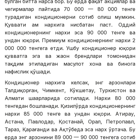
бўлган битта нарса бор. Бу ерда фақат акциялар ва
чегирмалар пайтида 70 000 — 80 000 тенге
турадиган кондиционерни сотиб олиш мумкин.
Қуввати ҳам нархига нисбатан паст. Оддий
кондиционернинг нархи эса 90 000 тенге ва
ундан юқори. Премиум кондиционернинг нархи 2
000 000 тенгега етди. Ушбу кондиционер юқори
қувватга эга ва жаҳон брендлари томонидан
тақдим этиладиган маҳсулот хона ва бинога
нафислик қўшади.
Кондиционер нархига келсак, энг арзонлари
Талдиқорған, Чимкент, Кўкшетау, Туркистон ва
Алмати шаҳарларида сотилади. Нархи 80 000
тенгедан бошланади. Қизилўрда кондиционернинг
нархи 85 000 тенге ва ундан юқори. Атирау,
Астана, Павлодар, Қостанай, Орал, Петропавл,
Тараз, Қарағанди ва Ақтўбеда эса нарх ўртача. Бу
ерда энг арзонини 89 000 — 90 000 тенгега сотиб