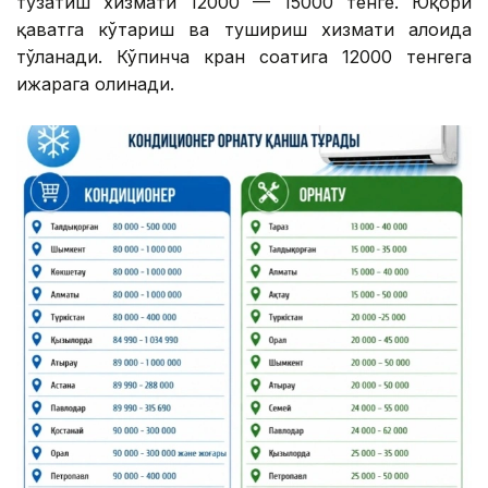
тузатиш хизмати 12000 — 15000 тенге. Юқори
қаватга кўтариш ва тушириш хизмати алоҳида
тўланади. Кўпинча кран соатига 12000 тенгега
ижарага олинади.