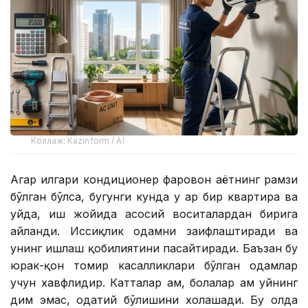
Коллаж: Kazinform / AI
Агар илгари кондиционер фаровон ҳаётнинг рамзи
бўлган бўлса, бугунги кунда у ҳар бир квартира ва
уйда, иш жойида асосий воситалардан бирига
айланди. Иссиқлик одамни заифлаштиради ва
унинг ишлаш қобилиятини пасайтиради. Баъзан бу
юрак-қон томир касалликлари бўлган одамлар
учун хавфлидир. Катталар ҳам, болалар ҳам уйнинг
дим эмас, одатий бўлишини хоҳлашади. Бу ҳолда