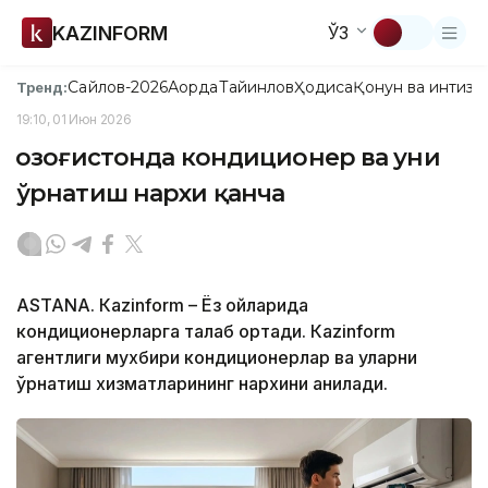
KAZINFORM
ЎЗ
Сайлов-2026
Ақорда
Тайинлов
Ҳодиса
Қонун ва интизо
Тренд:
19:10, 01 Июн 2026
Қозоғистонда кондиционер ва уни
ўрнатиш нархи қанча
ASTANА. Каzinform – Ёз ойларида
кондиционерларга талаб ортади. Каzinform
агентлиги мухбири кондиционерлар ва уларни
ўрнатиш хизматларининг нархини аниқлади.