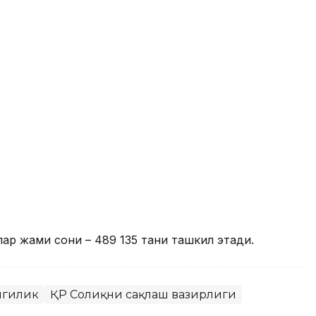
ар жами сони – 489 135 тани ташкил этади.
нгилик
ҚР Соғлиқни сақлаш вазирлиги