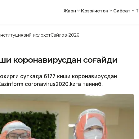
Жаҳон
Қозоғистон
Сиёсат
Т
нституциявий ислоҳот
Сайлов-2026
киши коронавирусдан соғайди
а охирги суткада 6177 киши коронавирусдан
zinform coronavirus2020.kzга таяниб.