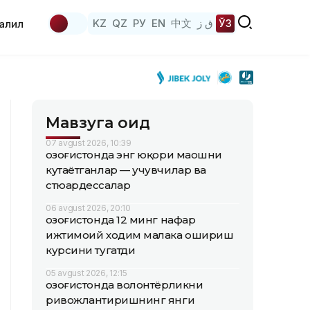
KZ
QZ
РУ
EN
中文
ق ز
ЎЗ
аҳлил
Мавзуга оид
07 avgust 2026, 10:39
Қозоғистонда энг юқори маошни
кутаётганлар — учувчилар ва
стюардессалар
06 avgust 2026, 20:10
Қозоғистонда 12 минг нафар
ижтимоий ходим малака ошириш
курсини тугатди
05 avgust 2026, 12:15
Қозоғистонда волонтёрликни
ривожлантиришнинг янги