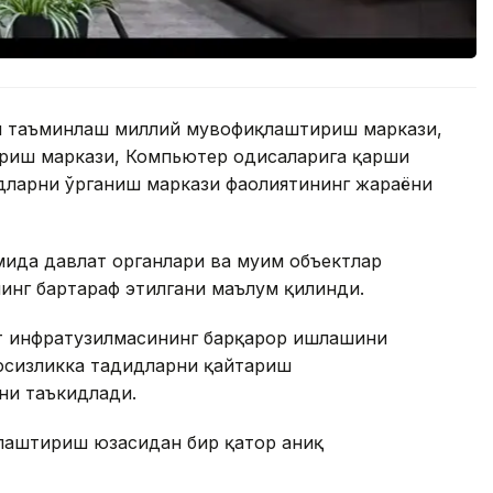
ни таъминлаш миллий мувофиқлаштириш маркази,
иш маркази, Компьютер ҳодисаларига қарши
дларни ўрганиш маркази фаолиятининг жараёни
ида давлат органлари ва муҳим объектлар
нинг бартараф этилгани маълум қилинди.
т инфратузилмасининг барқарор ишлашини
вфсизликка таҳдидларни қайтариш
ни таъкидлади.
ллаштириш юзасидан бир қатор аниқ