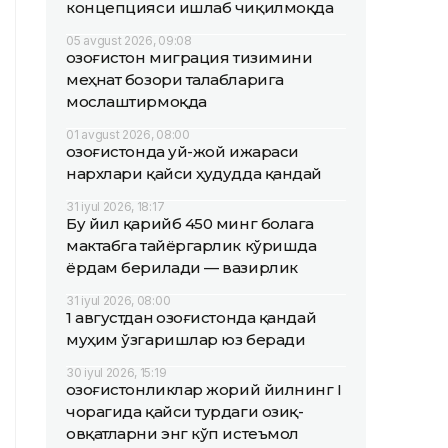
концепцияси ишлаб чиқилмоқда
05 avgust 2026, 09:08
Қозоғистон миграция тизимини
меҳнат бозори талабларига
мослаштирмоқда
01 avgust 2026, 08:00
Қозоғистонда уй-жой ижараси
нархлари қайси ҳудудда қандай
31 iyul 2026, 18:17
Бу йил қарийб 450 минг болага
мактабга тайёргарлик кўришда
ёрдам берилади — вазирлик
31 iyul 2026, 08:00
1 августдан Қозоғистонда қандай
муҳим ўзгаришлар юз беради
30 iyul 2026, 15:19
Қозоғистонликлар жорий йилнинг I
чорагида қайси турдаги озиқ-
овқатларни энг кўп истеъмол