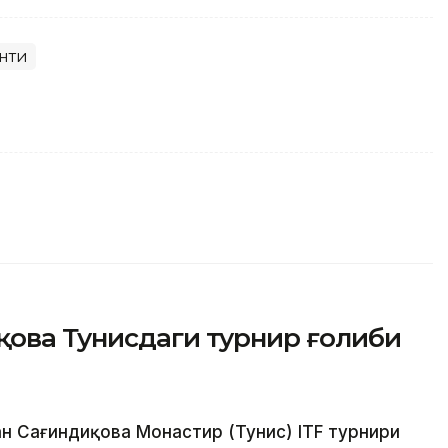
нти
қова Тунисдаги турнир ғолиби
ан Сағиндиқова Монастир (Тунис) ITF турнири