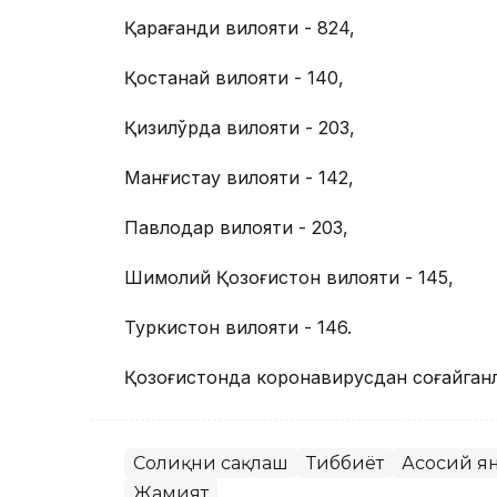
Қарағанди вилояти - 824,
Қостанай вилояти - 140,
Қизилўрда вилояти - 203,
Манғистау вилояти - 142,
Павлодар вилояти - 203,
Шимолий Қозоғистон вилояти - 145,
Туркистон вилояти - 146.
Қозоғистонда коронавирусдан соғайганл
Соғлиқни сақлаш
Тиббиёт
Асосий я
Жамият