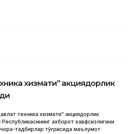
ехника хизмати” акциядорлик
рди
авлат техника хизмати” акциядорлик
н Республикасининг ахборот хавфсизлигини
 чора-тадбирлар тўғрисида маълумот