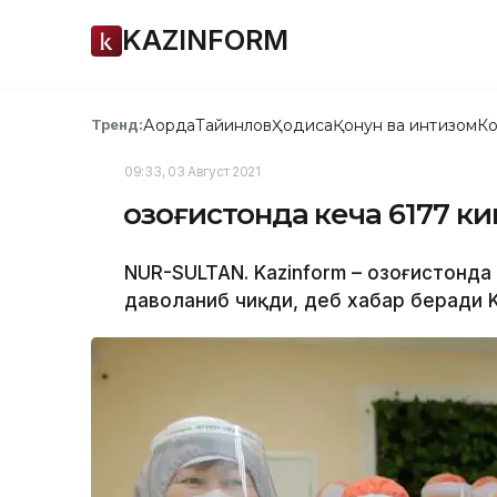
KAZINFORM
Ақорда
Тайинлов
Ҳодиса
Қонун ва интизом
Ко
Тренд:
09:33, 03 Август 2021
Қозоғистонда кеча 6177 
NUR-SULTAN. Kazinform – Қозоғистонд
даволаниб чиқди, деб хабар беради Ka