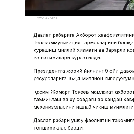
Фото: Akorda
Давлат раҳбарига Ахборот хавфсизлиги
Телекоммуникация тармоқларини бошқар
курашиш миллий хизмати ва Зарарли ко
ва натижалари кўрсатилди.
Президентга жорий йилнинг 9 ойи давом
ресурсларига 163,4 миллион киберҳужум
Қасим-Жомарт Тоқаев мамлакат ахборо
таъминлаш ва бу соҳадаги ҳар қандай ха
механизмларини ишлаб чиқиш муҳимлиги
Давлат раҳбари ушбу фаолиятни такоми
топшириқлар берди.