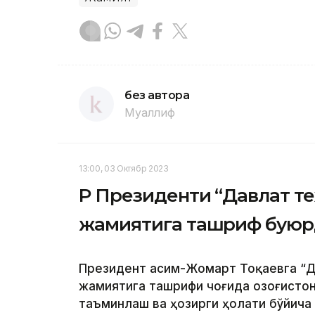
без автора
Муаллиф
13:00, 03 Октябр 2023
ҚР Президенти “Давлат т
жамиятига ташриф бую
Президент Қасим-Жомарт Тоқаевга “Д
жамиятига ташрифи чоғида Қозоғисто
таъминлаш ва ҳозирги ҳолати бўйича