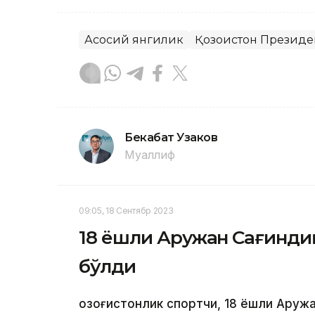
Асосий янгилик
Қозоғистон Президе
Бекабат Узаков
Муаллиф
09:05, 18 Сентябр 2023
18 ёшли Аружан Сағинди
бўлди
Қозоғистонлик спортчи, 18 ёшли Аруж