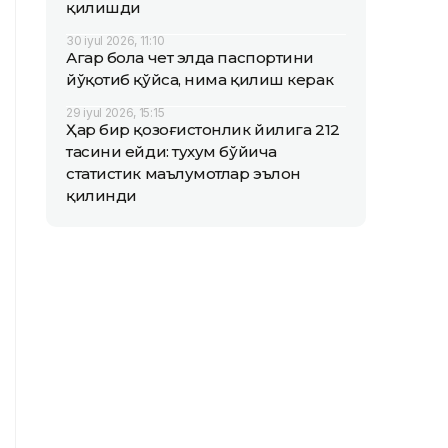
қилишди
30 iyul 2026, 11:10
Агар бола чет элда паспортини
йўқотиб қўйса, нима қилиш керак
29 iyul 2026, 15:15
Ҳар бир қозоғистонлик йилига 212
тасини ейди: тухум бўйича
статистик маълумотлар эълон
қилинди