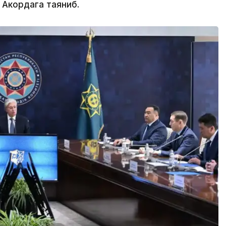
 Акордага таяниб.