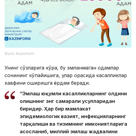
Фото: Kazinform
Унинг сўзларига кўра, бу эмланмаган одамлар
сонининг кўпайишига, улар орасида касалликлар
хавфини оширишга ёрдам беради.
“Эмлаш юқумли касалликларнинг олдини
олишнинг энг самарали усулларидан
биридир. Ҳар бир мамлакат
эпидемиологик вазият, инфекцияларнинг
тарқалиши ва тизимнинг имкониятларига
асосланиб, миллий эмлаш жадвалини