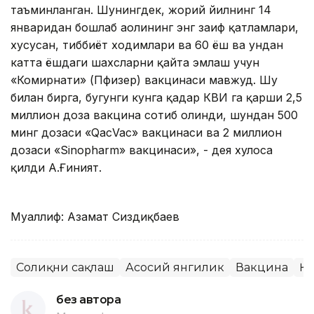
таъминланган. Шунингдек, жорий йилнинг 14
январидан бошлаб аҳолининг энг заиф қатламлари,
хусусан, тиббиёт ходимлари ва 60 ёш ва ундан
катта ёшдаги шахсларни қайта эмлаш учун
«Комирнати» (Пфизер) вакцинаси мавжуд. Шу
билан бирга, бугунги кунга қадар КВИ га қарши 2,5
миллион доза вакцина сотиб олинди, шундан 500
минг дозаси «QaсVac» вакцинаси ва 2 миллион
дозаси «Sinopharm» вакцинаси», - дея хулоса
қилди А.Ғиният.
Муаллиф: Азамат Сиздиқбаев
Соғлиқни сақлаш
Асосий янгилик
Вакцина
ҚР
без автора