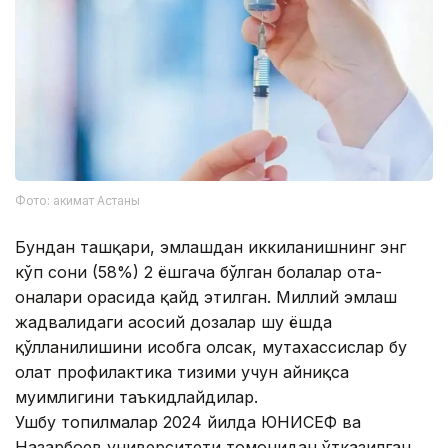
Фото: акимат Астаны
Бундан ташқари, эмлашдан иккиланишнинг энг
кўп сони (58%) 2 ёшгача бўлган болалар ота-
оналари орасида қайд этилган. Миллий эмлаш
жадвалидаги асосий дозалар шу ёшда
қўлланилишини ҳисобга олсак, мутахассислар бу
ҳолат профилактика тизими учун айниқса
муҳимлигини таъкидлайдилар.
Ушбу топилмалар 2024 йилда ЮНИCЕФ ва
Назарбоев университети томонидан ўтказилган