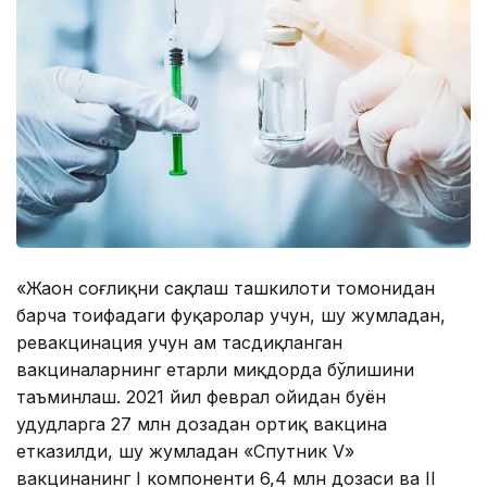
«Жаҳон соғлиқни сақлаш ташкилоти томонидан
барча тоифадаги фуқаролар учун, шу жумладан,
ревакцинация учун ҳам тасдиқланган
вакциналарнинг етарли миқдорда бўлишини
таъминлаш. 2021 йил феврал ойидан буён
ҳудудларга 27 млн дозадан ортиқ вакцина
етказилди, шу жумладан «Спутник V»
вакцинанинг I компоненти 6,4 млн дозаси ва II