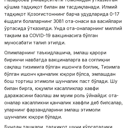
қўшма тадқиқот билан ҳам тасдиқланади. Илмий
тадқиқот Қозоғистоннинг барча ҳудудларида 0-17
ёшдаги болаларнинг 3081 ота-онаси ва васийлари
ўртасида ўтказилди. Унда ота-оналарнинг миллий
тақвим ва COVID-19 вакцинасига бўлган
муносабати таҳлил этилди.
Олимларнинг таъкидлашича, эмлаш қарори
биринчи навбатда вакциналарга ва соғлиқни
сақлаш тизимига бўлган ишончга боғлиқ. Тизимга
бўлган ишонч қанчалик юқори бўлса, эмлашдан
бош тортиш эҳтимоли шунчалик паст бўлади. Шу
билан бирга, юқумли касалликлар хавфи
даражасини баҳолаш ҳам муҳим роль ўйнайди: ота-
оналар касалликни қанчалик хавфли деб билсалар,
уларнинг фарзандларини эмлаш эҳтимоли
шунчалик юқори бўлади.
Бундан ташқари, тадқиқот шуни кўрсатадики,