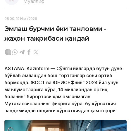
Муаллиф
08:00, 19 Июн 2026
Эмлаш бурчми ёки танловми -
жаҳон тажрибаси қандай
ASTANA. Kazinform — Сўнгги йилларда бутун дунё
бўйлаб эмлашдан бош тортганлар сони ортиб
бормоқда. ЖССТ ва ЮНИCЕФнинг 2024 йил учун
маълумотларига кўра, 14 миллиондан ортиқ
боланинг бирортаси ҳам эмланмаган.
Мутахассисларнинг фикрига кўра, бу кўрсаткич
пандемиядан олдинги кўрсаткичдан ҳам юқори.