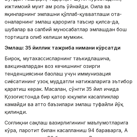
ижтимоий муҳит ҳам роль ўйнайди. Оила ва
яқинларнинг эмлашни қўллаб-қувватлаши ота-
оналарнинг эмлаш қарорига таъсир қилса-да,
шубҳалар ва салбий муносабатлар эмлашдан бош
тортишга олиб келиши мумкин.
Эмлаш: 35 йиллик тажриба нимани кўрсатди
Бироқ, мутахассисларнинг таъкидлашича,
вакциналардан воз кечишнинг ҳозирги
тенденциясини баҳолаш учун иммунизация
сиёсатининг узоқ муддатли натижаларига эътибор
қаратиш керак. Масалан, сўнгги 35 йил ичида
Қозоғистонда бир қатор юқумли касалликлар
камайди ва ҳатто баъзилари эмлаш туфайли йўқ
қилинди.
Соғлиқни сақлаш вазирлигининг маълумотларига
кўра, паротит билан касалланиш 94 бараварга, А