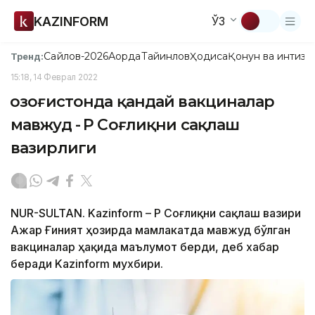
KAZINFORM
ЎЗ
Сайлов-2026
Ақорда
Тайинлов
Ҳодиса
Қонун ва интизо
Тренд:
15:18, 14 Феврал 2022
Қозоғистонда қандай вакциналар
мавжуд - ҚР Соғлиқни сақлаш
вазирлиги
NUR-SULTAN. Kazinform – ҚР Соғлиқни сақлаш вазири
Ажар Ғиният ҳозирда мамлакатда мавжуд бўлган
вакциналар ҳақида маълумот берди, деб хабар
беради Kazinform мухбири.