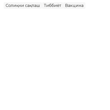
Соғлиқни сақлаш
Тиббиёт
Вакцина
Ляззат Сейданова
Муаллиф
10:34, 07 Июн 2026
Дунёдаги биринчи сунъий
интеллект ёрдамида яратилган
вакцина келажакдаги
пандемияларнинг олдини олиши
мумкин
ASTANA. Kazinform - Тадқиқотчиларнинг фикрича,
сунъий интеллектдан фойдаланиб яратилган