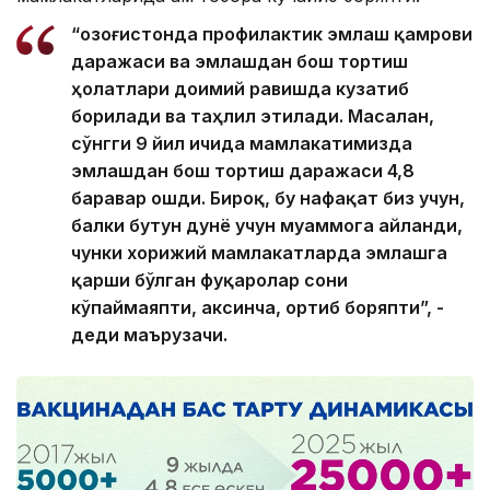
“Қозоғистонда профилактик эмлаш қамрови
даражаси ва эмлашдан бош тортиш
ҳолатлари доимий равишда кузатиб
борилади ва таҳлил этилади. Масалан,
сўнгги 9 йил ичида мамлакатимизда
эмлашдан бош тортиш даражаси 4,8
баравар ошди. Бироқ, бу нафақат биз учун,
балки бутун дунё учун муаммога айланди,
чунки хорижий мамлакатларда эмлашга
қарши бўлган фуқаролар сони
кўпаймаяпти, аксинча, ортиб боряпти”, -
деди маърузачи.