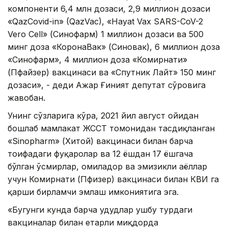
компоненти 6,4 млн дозаси, 2,9 миллион дозаси
«QazСovid-in» (QazVac), «Hayat Vax SARS-CoV-2
Vero Cell» (Синофарм) 1 миллион дозаси ва 500
минг доза «КоронаВак» (Синовак), 6 миллион доза
«Синофарм», 4 миллион доза «Комирнати»
(Пфайзер) вакцинаси ва «Спутник Лайт» 150 минг
дозаси», - деди Ажар Ғиният депутат сўровига
жавобан.
Унинг сўзларига кўра, 2021 йил август ойидан
бошлаб мамлакат ЖССТ томонидан тасдиқланган
«Sinopharm» (Хитой) вакцинаси билан барча
тоифадаги фуқаролар ва 12 ёшдан 17 ёшгача
бўлган ўсмирлар, ҳомиладор ва эмизикли аёллар
учун Комирнати (Пфизер) вакцинаси билан КВИ га
қарши бирламчи эмлаш имкониятига эга.
«Бугунги кунда барча ҳудудлар ушбу турдаги
вакциналар билан етарли миқдорда