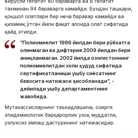
вирусли гепатит 80 бараварга ва B гепатит
тахминан 94 бараварга камайди. Бундан ташқари,
қоқшол ҳолатлари бир неча баравар камайди ва
қизамиқ ўтган йили фақат алоҳида ҳолат сифатида
қайд этилди.
“Полиомиелит 1996 йилдан бери рўйхатга
олинмаган ва дифтерия 2009 йилдан бери
аниқланмаган. 2002 йилда Қозоғистоннинг
полиомиелитдан холи ҳудуд сифатида
сертификатланиши ушбу сиёсатнинг
бевосита натижаси ҳисобланади”, -
дейилади ушбу департаментнинг
жавобида.
Мутахассисларнинг таъкидлашича, ҳозирги
эпидемиологик барқарорлик узоқ муддатли,
узлуксиз эмлаш дастурининг натижасидир.