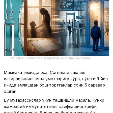
Коллаж: Kazinform / Сурет ЖИ көмегімен жасалған
Мамлакатимизда эса, Соғлиқни сақлаш
вазирлигининг маълумотларига кўра, сўнгги 9 йил
ичида эмлашдан бош тортганлар сони 5 баравар
ошган.
Бу мутахассислар учун ташвишли масала, чунки
жамоавий иммунитетнинг заифлашиш хавфи
ортиб бормоқда. Бироқ, ҳар бир мамлакат бу