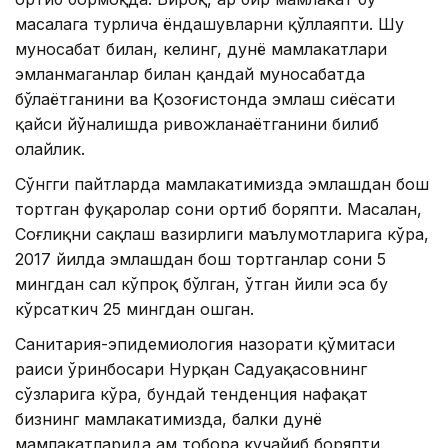
масалага турлича ёндашувларни қўллаяпти. Шу
муносабат билан, келинг, дунё мамлакатлари
эмланмаганлар билан қандай муносабатда
бўлаётганини ва Қозоғистонда эмлаш сиёсати
қайси йўналишда ривожланаётганини билиб
олайлик.
Сўнгги пайтларда мамлакатимизда эмлашдан бош
тортган фуқаролар сони ортиб боряпти. Масалан,
Соғлиқни сақлаш вазирлиги маълумотларига кўра,
2017 йилда эмлашдан бош тортганлар сони 5
мингдан сал кўпроқ бўлган, ўтган йили эса бу
кўрсаткич 25 мингдан ошган.
Санитария-эпидемиология назорати қўмитаси
раиси ўринбосари Нурқан Садуақасовнинг
сўзларига кўра, бундай тенденция нафақат
бизнинг мамлакатимизда, балки дунё
мамлакатларида ҳам тобора кучайиб боряпти.