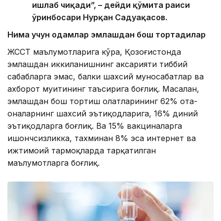
ишлаб чиқади”, – дейди қўмита раиси
ўринбосари Нурқан Садуақасов.
Нима учун одамлар эмлашдан бош тортадилар
ЖССТ маълумотларига кўра, Қозоғистонда
эмлашдан иккиланишнинг аксарияти тиббий
сабабларга эмас, балки шахсий муносабатлар ва
ахборот муҳитининг таъсирига боғлиқ. Масалан,
эмлашдан бош тортиш ҳолатларининг 62% ота-
оналарнинг шахсий эътиқодларига, 16% диний
эътиқодларга боғлиқ. Ва 15% вакциналарга
ишончсизликка, тахминан 8% эса интернет ва
ижтимоий тармоқларда тарқатилган
маълумотларга боғлиқ.