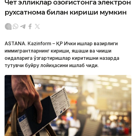
Чет элликлар Қозоғистонга электрон
рухсатнома билан кириши мумкин
ASTANА. Кazinform – ҚР Ички ишлар вазирлиги
иммигрантларнинг кириши, яшаши ва чиқиши
қоидаларига ўзгартиришлар киритишни назарда
тутувчи буйруқ лойиҳасини ишлаб чиқди.