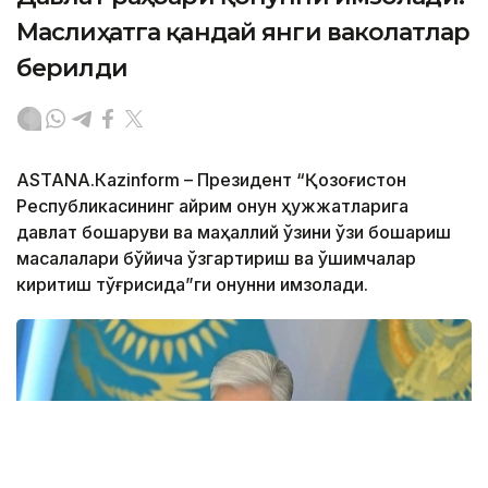
Маслиҳатга қандай янги ваколатлар
берилди
ASTANА.Кazinform – Президент “Қозоғистон
Республикасининг айрим қонун ҳужжатларига
давлат бошқаруви ва маҳаллий ўзини ўзи бошқариш
масалалари бўйича ўзгартириш ва қўшимчалар
киритиш тўғрисида”ги қонунни имзолади.