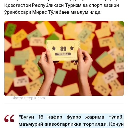
Қозоғистон Республикаси Туризм ва спорт вазири
ўринбосари Мирас Тўлебаев маълум қилди.
Фото: freepik.com
“Бугун 16 нафар фуқаро жарима тўлаб,
маъмурий жавобгарликка тортилди. Қонун