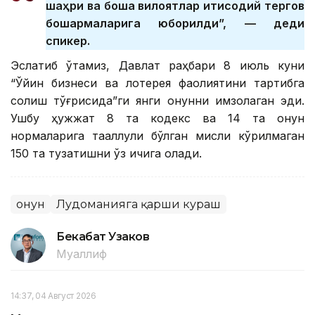
шаҳри ва бошқа вилоятлар иқтисодий тергов
бошқармаларига юборилди”, — деди
спикер.
Эслатиб ўтамиз, Давлат раҳбари 8 июль куни
“Ўйин бизнеси ва лотерея фаолиятини тартибга
солиш тўғрисида”ги янги қонунни имзолаган эди.
Ушбу ҳужжат 8 та кодекс ва 14 та қонун
нормаларига тааллуқли бўлган мисли кўрилмаган
150 та тузатишни ўз ичига олади.
Қонун
Лудоманияга қарши кураш
Бекабат Узаков
Муаллиф
14:37, 04 Август 2026