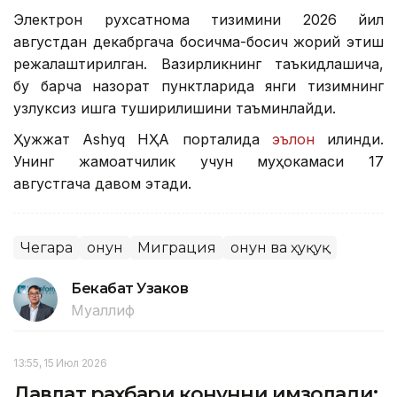
Электрон рухсатнома тизимини 2026 йил
августдан декабргача босқичма-босқич жорий этиш
режалаштирилган. Вазирликнинг таъкидлашича,
бу барча назорат пунктларида янги тизимнинг
узлуксиз ишга туширилишини таъминлайди.
Ҳужжат Ashyq НҲА порталида
эълон
қилинди.
Унинг жамоатчилик учун муҳокамаси 17
августгача давом этади.
Чегара
Қонун
Миграция
Қонун ва ҳуқуқ
Бекабат Узаков
Муаллиф
13:55, 15 Июл 2026
Давлат раҳбари қонунни имзолади: