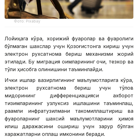
Фото: Pixabay
Лойиҳага кўра, хорижий фуқаролар ва фуқаролиги
бўлмаган шахслар учун Қозоғистонга кириш учун
электрон рухсатнома бериш механизми жорий
этилади. Бу миграция оқимларининг очиқ, тезкор ва
тўлиқ ҳисобга олинишини таъминлайди.
Ички ишлар вазирлигининг маълумотларига кўра,
электрон рухсатнома бериш учун тўлов
миқдорининг дифференциацияси ахборот
тизимларининг узлуксиз ишлашини таъминлаш,
рақамли инфратузилмани такомиллаштириш ва
фуқароларнинг шахсий маълумотларини ҳимоя
қилиш даражасини ошириш учун зарур бўлган
харажатларни қоплаш имконини беради.