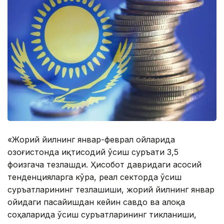
«Жорий йилнинг январ-феврал ойларида
Қозоғистонда иқтисодий ўсиш суръати 3,5
фоизгача тезлашди. Ҳисобот давридаги асосий
тенденцияларга кўра, реал секторда ўсиш
суръатларининг тезлашиши, жорий йилнинг январ
ойидаги пасайишдан кейин савдо ва алоқа
соҳаларида ўсиш суръатларининг тикланиши,