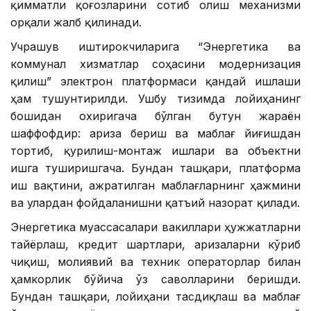
қимматли қоғозларини сотиб олиш механизми
орқали жалб қилинади.
Учрашув иштирокчиларига “Энергетика ва
коммунал хизматлар соҳасини модернизация
қилиш” электрон платформаси қандай ишлаши
ҳам тушунтирилди. Ушбу тизимда лойиҳанинг
бошидан охиригача бўлган бутун жараён
шаффофдир: ариза бериш ва маблағ йиғишдан
тортиб, қурилиш-монтаж ишлари ва объектни
ишга туширишгача. Бундан ташқари, платформа
иш вақтини, ажратилган маблағларнинг ҳажмини
ва улардан фойдаланишни қатъий назорат қилади.
Энергетика муассасалари вакиллари ҳужжатларни
тайёрлаш, кредит шартлари, аризаларни кўриб
чиқиш, молиявий ва техник операторлар билан
ҳамкорлик бўйича ўз саволларини беришди.
Бундан ташқари, лойиҳани тасдиқлаш ва маблағ