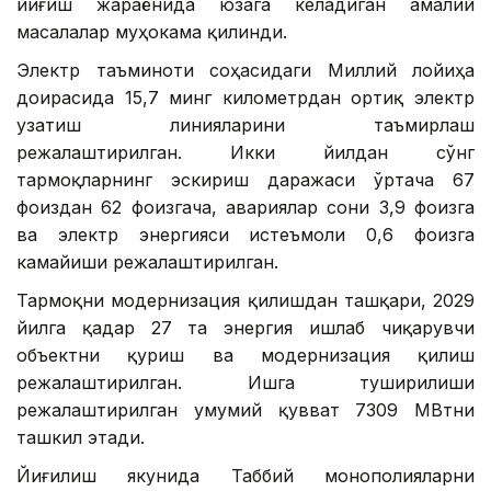
йиғиш жараёнида юзага келадиган амалий
масалалар муҳокама қилинди.
Электр таъминоти соҳасидаги Миллий лойиҳа
доирасида 15,7 минг километрдан ортиқ электр
узатиш линияларини таъмирлаш
режалаштирилган. Икки йилдан сўнг
тармоқларнинг эскириш даражаси ўртача 67
фоиздан 62 фоизгача, авариялар сони 3,9 фоизга
ва электр энергияси истеъмоли 0,6 фоизга
камайиши режалаштирилган.
Тармоқни модернизация қилишдан ташқари, 2029
йилга қадар 27 та энергия ишлаб чиқарувчи
объектни қуриш ва модернизация қилиш
режалаштирилган. Ишга туширилиши
режалаштирилган умумий қувват 7309 МВтни
ташкил этади.
Йиғилиш якунида Таббий монополияларни