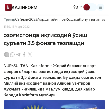
KAZINFORM
ЎЗ
Сайлов-2026
Ақорда
Тайинлов
Ҳодиса
Қонун ва интизо
Тренд:
11:59, 15 Март 2022
Қозоғистонда иқтисодий ўсиш
суръати 3,5 фоизга тезлашди
NUR-SULTAN. Кazinform - Жорий йилнинг январ-
феврал ойларида Қозоғистонда иқтисодий ўсиш
суръати 3,5 фоизга тезлашди. Бу ҳақда Қозоғистон
Миллий иқтисодиёт вазири Алибек Қуантиров
Ҳукумат йиғилишида маълум қилди, дея хабар
беради Кazinform мухбири.