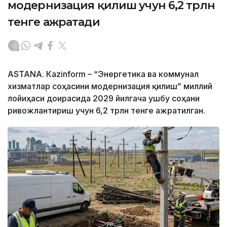
модернизация қилиш учун 6,2 трлн
тенге ажратади
ASTANА. Кazinform – “Энергетика ва коммунал
хизматлар соҳасини модернизация қилиш” миллий
лойиҳаси доирасида 2029 йилгача ушбу соҳани
ривожлантириш учун 6,2 трлн тенге ажратилган.