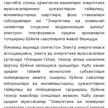
тартибга солиш қўмитасии вакиллари энергетика
муассасаларининг ҳужжатларни тайёрлаш,
молиялаштириш шартлари, фоиз ставкалари
субсидиялари ва “Энергетика ва коммунал
хизматлар соҳасини модернизация қилиш”
электрон платформаси орқали аризаларни
топшириш бўйича саволларига жавоб беришди.
Йиғилиш якунида Қозоғистон Электр энергетикаси
ассоциацияси, Қўмита ва энергетика муассасалари
ўртасида тўғридан-тўғри, тезкор алоқа каналини
яратиш бўйича келишувга эришилди. Ушбу канал
орқали табиий монополия субъектлари
лойиҳаларни амалга ошириш бўйича саволлар
юборишлари ва молиялаштириш, ҳужжатларни
тайёрлаш ва лойиҳаларни тасдиқлаш бўйича
тезкор жавоблар олишлари мумкин. Ушбу канал
орқали муассасалар “Энергетика ва коммунал
хизматлар соҳасини модернизация қилиш” миллий