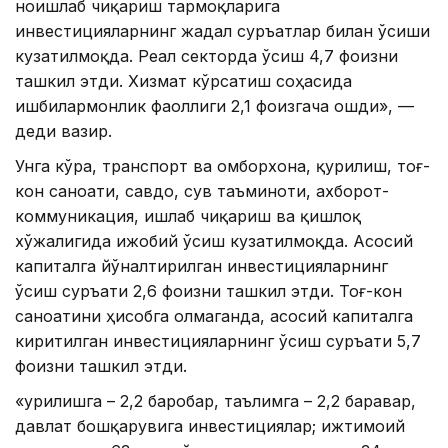
ноишлаб чиқариш тармоқларига
инвестицияларнинг жадал суръатлар билан ўсиши
кузатилмоқда. Реал секторда ўсиш 4,7 фоизни
ташкил этди. Хизмат кўрсатиш соҳасида
ишбилармонлик фаоллиги 2,1 фоизгача ошди», —
деди вазир.
Унга кўра, транспорт ва омборхона, қурилиш, тоғ-
кон саноати, савдо, сув таъминоти, ахборот-
коммуникация, ишлаб чиқариш ва қишлоқ
хўжалигида ижобий ўсиш кузатилмоқда. Асосий
капиталга йўналтирилган инвестицияларнинг
ўсиш суръати 2,6 фоизни ташкил этди. Тоғ-кон
саноатини ҳисобга олмаганда, асосий капиталга
киритилган инвестицияларнинг ўсиш суръати 5,7
фоизни ташкил этди.
«Қурилишга – 2,2 баробар, таълимга – 2,2 баравар,
давлат бошқарувига инвестициялар; ижтимоий