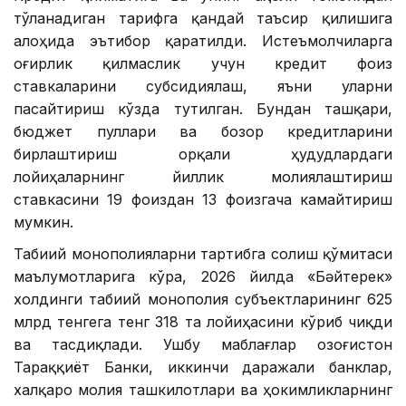
тўланадиган тарифга қандай таъсир қилишига
алоҳида эътибор қаратилди. Истеъмолчиларга
оғирлик қилмаслик учун кредит фоиз
ставкаларини субсидиялаш, яъни уларни
пасайтириш кўзда тутилган. Бундан ташқари,
бюджет пуллари ва бозор кредитларини
бирлаштириш орқали ҳудудлардаги
лойиҳаларнинг йиллик молиялаштириш
ставкасини 19 фоиздан 13 фоизгача камайтириш
мумкин.
Табиий монополияларни тартибга солиш қўмитаси
маълумотларига кўра, 2026 йилда «Бәйтерек»
холдинги табиий монополия субъектларининг 625
млрд тенгега тенг 318 та лойиҳасини кўриб чиқди
ва тасдиқлади. Ушбу маблағлар Қозоғистон
Тараққиёт Банки, иккинчи даражали банклар,
халқаро молия ташкилотлари ва ҳокимликларнинг