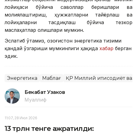
лойиҳаси бўйича саволлар беришлари ва
молиялаштириш, ҳужжатларни тайёрлаш ва
лойиҳаларни тасдиқлаш бўйича тезкор
маслаҳатлар олишлари мумкин.
Эслатиб ўтамиз, Қозоғистон энергетика тизими
қандай ўзгариши мумкинлиги ҳақида
хабар
берган
эдик.
Энергетика
Маблағ
ҚР Миллий иқтисодиёт ваз
Бекабат Узаков
Муаллиф
11:07, 28 Июл 2026
13 трлн тенге ажратилди: