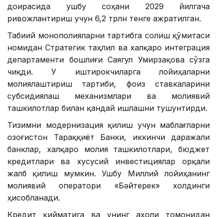
доирасида ушбу соҳани 2029 йилгача
ривожлантириш учун 6,2 трлн тенге ажратилган.
Табиий монополияларни тартибга солиш қўмитаси
номидан Стратегик таҳлил ва халқаро интеграция
департаменти бошлиғи Саягул Умирзақова сўзга
чиқди. У иштирокчиларга лойиҳаларни
молиялаштириш тартиби, фоиз ставкаларини
субсидиялаш механизмлари ва молиявий
ташкилотлар билан қандай ишлашни тушунтирди.
Тизимни модернизация қилиш учун маблағларни
Қозоғистон Тараққиёт Банки, иккинчи даражали
банклар, халқаро молия ташкилотлари, бюджет
кредитлари ва хусусий инвестициялар орқали
жалб қилиш мумкин. Ушбу Миллий лойиҳанинг
молиявий оператори «Бәйтерек» холдинги
ҳисобланади.
Кредит қийматига ва унинг аҳоли томонидан