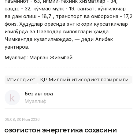
таъминот - 63, илмий-техник хизматлар - 34,
савдо - 32, кўчмас мулк - 19, санъат, кўнгилочар
ва дам олиш - 18,7 , транспорт ва омборхона - 17,2
фоиз. Ҳудудлар орасида энг юқори кўрсаткичлар
Қизилўрда ва Павлодар вилоятлари ҳамда
Чимкентда кузатилмоқда», — деди Алибек
Қуантиров.
Муаллиф: Марлан Жиембай
Иқтисодиёт
ҚР Миллий иқтисодиёт вазирлиги
Е
без автора
Муаллиф
09:08, 30 Июл 2026
Қозоғистон энергетика соҳасини