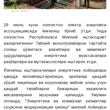
Фото: МЭКС
29 июль куни Қозоғистон электр энергияси
ассоциациясида йиғилиш бўлиб ўтди. Унда
Қозоғистон Республикаси Миллий иқтисодиёт
вазирлигининг Табиий монополияларни тартибга
солиш қўмитаси вакиллари ва мамлакат
ҳудудларидан энергетика муассасалари
раҳбарлари ва мутахассислари иштирок этди.
Йиғилиш иштирокчилари энергетика лойиҳалари
қаерда молиялаштирилиши, аризалар қандай
кўриб чиқилиши ва корхоналар маблағ олиш учун
қандай талабларни бажариши кераклиги
масалаларини муҳокама қилишди. Умуман
олганда, “Энергетика ва коммунал хизматлар
соҳасини модернизация қилиш” миллий лойиҳаси