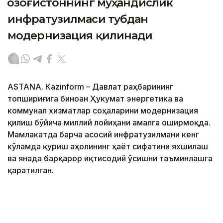
Қозоғистоннинг муҳандислик
инфратузилмаси тубдан
модернизация қилинади
ASTANА. Кazinform – Давлат раҳбарининг
топшириғига биноан Ҳукумат энергетика ва
коммунал хизматлар соҳаларини модернизация
қилиш бўйича миллий лойиҳани амалга оширмоқда.
Мамлакатда барча асосий инфратузилмани кенг
кўламда қуриш аҳолининг ҳаёт сифатини яхшилаш
ва янада барқарор иқтисодий ўсишни таъминлашга
қаратилган.