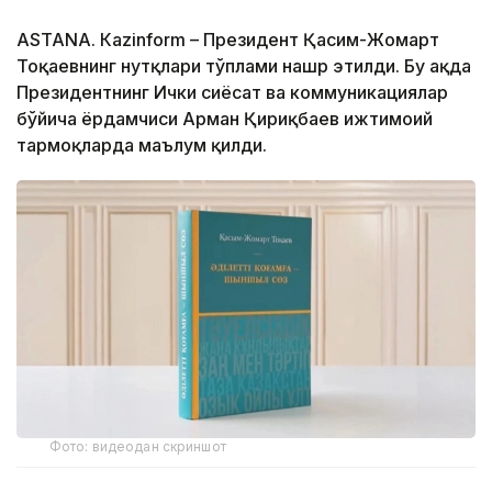
ASTANА. Кazinform – Президент Қасим-Жомарт
Тоқаевнинг нутқлари тўплами нашр этилди. Бу ҳақда
Президентнинг Ички сиёсат ва коммуникациялар
бўйича ёрдамчиси Арман Қириқбаев ижтимоий
тармоқларда маълум қилди.
Фото: видеодан скриншот