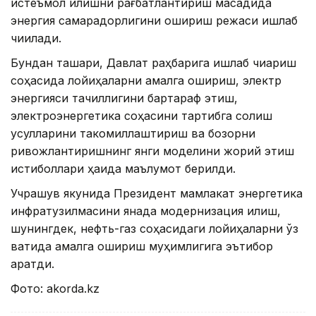
истеъмол қилишни рағбатлантириш мақсадида
энергия самарадорлигини ошириш режаси ишлаб
чиқилади.
Бундан ташқари, Давлат раҳбарига ишлаб чиқариш
соҳасида лойиҳаларни амалга ошириш, электр
энергияси тақчиллигини бартараф этиш,
электроэнергетика соҳасини тартибга солиш
усулларини такомиллаштириш ва бозорни
ривожлантиришнинг янги моделини жорий этиш
истиқболлари ҳақида маълумот берилди.
Учрашув якунида Президент мамлакат энергетика
инфратузилмасини янада модернизация қилиш,
шунингдек, нефть-газ соҳасидаги лойиҳаларни ўз
вақтида амалга ошириш муҳимлигига эътибор
қаратди.
Фото: akorda.kz