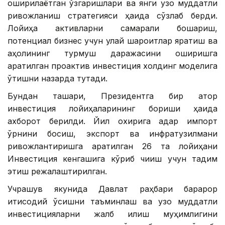
оширилаётган ўзгаришлари ва янги узоқ муддатли
ривожланиш стратегияси ҳақида сўзлаб берди.
Лойиҳа активларни самарали бошқариш,
потенциал бизнес учун қулай шароитлар яратиш ва
аҳолининг турмуш даражасини оширишга
қаратилган проактив инвестиция холдинг моделига
ўтишни назарда тутади.
Бундан ташқари, Президентга бир қатор
инвестиция лойиҳаларининг бориши ҳақида
ахборот берилди. Йил охирига қадар импорт
ўрнини босиш, экспорт ва инфратузилмани
ривожлантиришга қаратилган 26 та лойиҳани
Инвестиция кенгашига кўриб чиқиш учун тақдим
этиш режалаштирилган.
Учрашув якунида Давлат раҳбари барқарор
иқтисодий ўсишни таъминлаш ва узоқ муддатли
инвестицияларни жалб қилиш муҳимлигини