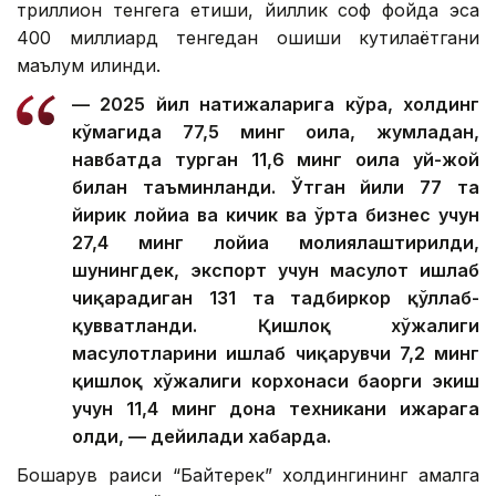
триллион тенгега етиши, йиллик соф фойда эса
400 миллиард тенгедан ошиши кутилаётгани
маълум қилинди.
— 2025 йил натижаларига кўра, холдинг
кўмагида 77,5 минг оила, жумладан,
навбатда турган 11,6 минг оила уй-жой
билан таъминланди. Ўтган йили 77 та
йирик лойиҳа ва кичик ва ўрта бизнес учун
27,4 минг лойиҳа молиялаштирилди,
шунингдек, экспорт учун маҳсулот ишлаб
чиқарадиган 131 та тадбиркор қўллаб-
қувватланди. Қишлоқ хўжалиги
маҳсулотларини ишлаб чиқарувчи 7,2 минг
қишлоқ хўжалиги корхонаси баҳорги экиш
учун 11,4 минг дона техникани ижарага
олди, — дейилади хабарда.
Бошқарув раиси “Байтерек” холдингининг амалга