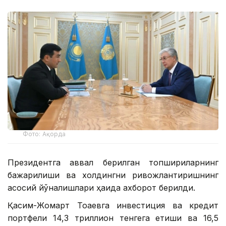
Фото: Ақорда
Президентга аввал берилган топшириқларнинг
бажарилиши ва холдингни ривожлантиришнинг
асосий йўналишлари ҳақида ахборот берилди.
Қасим-Жомарт Тоқаевга инвестиция ва кредит
портфели 14,3 триллион тенгега етиши ва 16,5