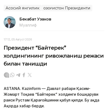
Асосий янгилик
Қозоғистон Президенти
Бекабат Узаков
Муаллиф
17:12, 05 Август 2026
Президент “Байтерек”
холдингининг ривожланиш режаси
билан танишди
ASTANА. Каzinform — Давлат раҳбари Қасим-
Жомарт Тоқаев “Байтерек” холдинги бошқаруви
раиси Рустам Қарағойшинни қабул қилди. Бу ҳақда
Ақорда хабар берди.