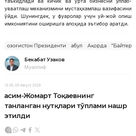
таъкидлади ва кичик ва ўрта бизнесни қўллаб-
қувватлаш механизмини мустаҳкамлаш вазифасини
қўйди. Шунингдек, у фуқаролар учун уй-жой олиш
имкониятини оширишга алоҳида эътибор қаратди.
Қозоғистон Президенти
Қабул
Ақорда
"Байтере
Бекабат Узаков
Муаллиф
12:35, 05 Август 2026
Қасим-Жомарт Тоқаевнинг
танланган нутқлари тўплами нашр
этилди