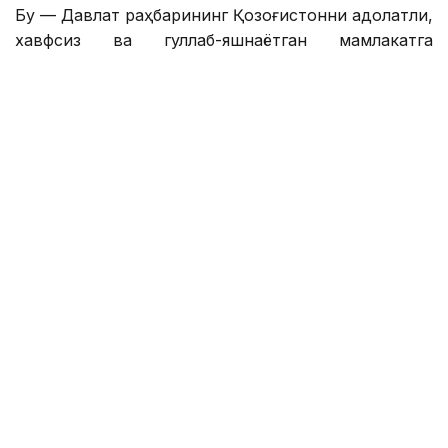
Бу — Давлат раҳбарининг Қозоғистонни адолатли,
хавфсиз ва гуллаб-яшнаётган мамлакатга
айлантириш бўйича буюк идеалининг сўз билан
йўғрилган хулосаси.
– Азиз дўстлар! Сўзларнинг қадрини
тушунадиган ақлли, очиқ фикрли
жамоатчилик учун бизда янгиликлар бор.
Қозоғистон Республикаси Президенти
Қасим-Жомарт Кемелули Тоқаевнинг
«Әділетті қоғамға – шыншыл сөз» деб
номланган танланган нутқлари тўплами
нашр этилди. Биргаликда, бу Давлат
раҳбарининг Қозоғистонни адолатли,
хавфсиз ва гуллаб-яшнаётган мамлакатга
айлантириш бўйича буюк идеалининг
оғзаки хулосаси. Яъни, сўнгги ўттиз йил
ичида онгли ҳаётини давлат ишларига