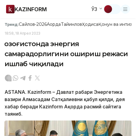
KAZINFORM
ЎЗ
Сайлов-2026
Ақорда
Тайинлов
Ҳодиса
Қонун ва интизо
Тренд:
18:58, 18 Апрел 2023
Қозоғистонда энергия
самарадорлигини ошириш режаси
ишлаб чиқилади
ASTANА. Кazinform – Давлат раҳбари Энергетика
вазири Алмасадам Сатқалиевни қабул қилди, дея
хабар беради Каzinform Ақорда расмий сайтига
таяниб.