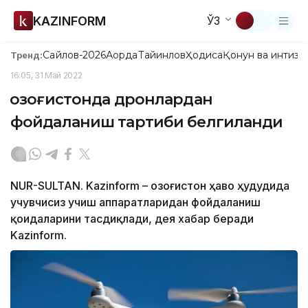
KAZINFORM
ЎЗ
Сайлов-2026
Ақорда
Тайинлов
Ҳодиса
Қонун ва интизо
Тренд:
16:05, 31 Май 2022
Қозоғистонда дронлардан
фойдаланиш тартиби белгиланди
NUR-SULTAN. Kazinform – Қозоғистон ҳаво ҳудудида
учувчисиз учиш аппаратларидан фойдаланиш
қоидаларини тасдиқлади, дея хабар беради
Kazinform.