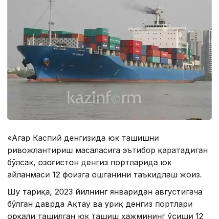
«Агар Каспий денгизида юк ташишни
ривожлантириш масаласига эътибор қаратадиган
бўлсак, Қозоғистон денгиз портларида юк
айланмаси 12 фоизга ошганини таъкидлаш жоиз.
Шу тариқа, 2023 йилнинг январидан августигача
бўлган даврда Ақтау ва Қуриқ денгиз портлари
орқали ташилган юк ташиш ҳажмининг ўсиши 12