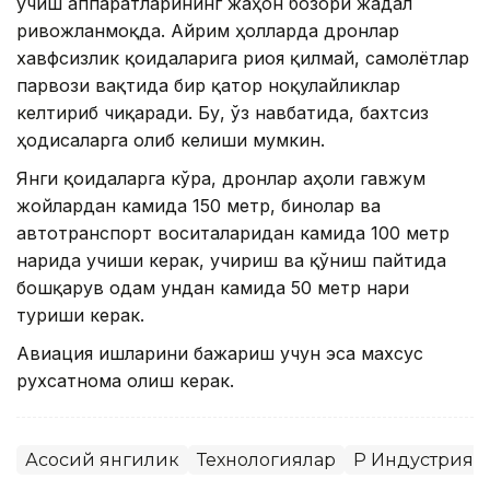
учиш аппаратларининг жаҳон бозори жадал
ривожланмоқда. Айрим ҳолларда дронлар
хавфсизлик қоидаларига риоя қилмай, самолётлар
парвози вақтида бир қатор ноқулайликлар
келтириб чиқаради. Бу, ўз навбатида, бахтсиз
ҳодисаларга олиб келиши мумкин.
Янги қоидаларга кўра, дронлар аҳоли гавжум
жойлардан камида 150 метр, бинолар ва
автотранспорт воситаларидан камида 100 метр
нарида учиши керак, учириш ва қўниш пайтида
бошқарув одам ундан камида 50 метр нари
туриши керак.
Авиация ишларини бажариш учун эса махсус
рухсатнома олиш керак.
Асосий янгилик
Технологиялар
ҚР Индустрия