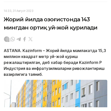
14:33, 31 Август 2023
Жорий йилда Қозоғистонда 143
мингдан ортиқ уй-жой қурилади
ASTANA. Kazinform – Жорий йилда мамлакатда 15,3
миллион квадрат метр уй-жой қуриш
режалаштирилган, деб хабар беради Kazinform ҚР
Индустрия ва инфратузилмаларни ривожлантириш
вазирлигига таяниб.