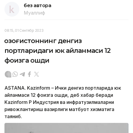
без автора
Муаллиф
08:15, 01 Сентябр 2023
Қозоғистоннинг денгиз
портларидаги юк айланмаси 12
фоизга ошди
ASTANA. Kazinform – Ички денгиз портларида юк
айланмаси 12 фоизга ошди, деб хабар беради
Kazinform ҚР Индустрия ва инфратузилмаларни
ривожлантириш вазирлиги матбуот хизматига
таяниб.