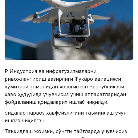
ҚР Индустрия ва инфратузилмаларни
ривожлантириш вазирлиги Фуқаро авиацияси
қўмитаси томонидан «Қозоғистон Республикаси
ҳаво ҳудудида учувчисиз учиш аппаратларидан
фойдаланиш қоидалари» ишлаб чиқилди.
Қоидалар парвоз хавфсизлигини таъминлаш учун
ишлаб чиқилган.
Таъкидлаш жоизки, сўнгги пайтларда учувчисиз