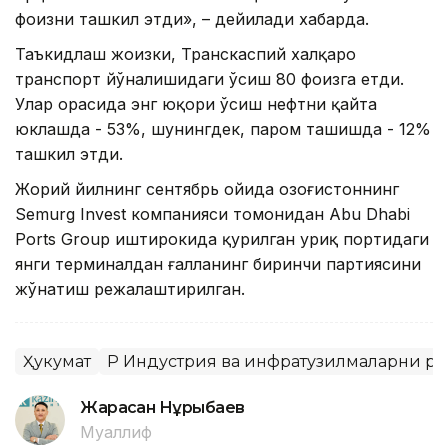
фоизни ташкил этди», – дейилади хабарда.
Таъкидлаш жоизки, Транскаспий халқаро
транспорт йўналишидаги ўсиш 80 фоизга етди.
Улар орасида энг юқори ўсиш нефтни қайта
юклашда - 53%, шунингдек, паром ташишда - 12%
ташкил этди.
Жорий йилнинг сентябрь ойида Қозоғистоннинг
Semurg Invest компанияси томонидан Abu Dhabi
Ports Group иштирокида қурилган Қуриқ портидаги
янги терминалдан ғалланинг биринчи партиясини
жўнатиш режалаштирилган.
Ҳукумат
ҚР Индустрия ва инфратузилмаларни 
Жарасқан Нұрыбаев
Муаллиф