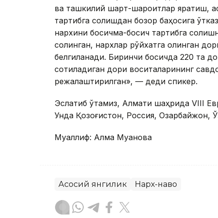
ва ташкилий шарт-шароитлар яратиш, а
тартибга солишдан бозор баҳосига ўтк
нархини босқичма-босқич тартибга солишн
солинган, нархлар рўйхатга олинган дор
белгиланади. Биринчи босқичда 220 та д
сотиладиган дори воситаларининг савд
режалаштирилган», — деди спикер.
Эслатиб ўтамиз, Алмати шаҳрида VIII Е
Унда Қозоғистон, Россия, Озарбайжон, 
Муаллиф: Алма Муқанова
Асосий янгилик
Нарх-наво