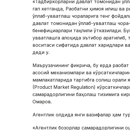
«Тадбиркорларни давлат томонидан қўлл
гап кетганда, Рақобатни ҳимоя қилиш в
қўллаб-қувватлаш чораларига тенг фойда
давлат томонидан қўллаб-қувватлаш чор
бенефициарлари таҳлили ўтказилади. Бун
қувватлашга алоҳида эътибор қаратилиб, 
воситаси сифатида давлат харидлари ва
деди у.
Маърузачининг фикрича, бу ерда рақоба
асосий механизмлари ва кўрсаткичларин
мамлакатларида тартибга солиш орқали я
(Product Market Regulation) кўрсаткичла
самарадорлигини баҳолаш тизимига ки
Омаров.
Агентлик олдида янги вазифалар ҳам ту
«Агентлик бозорлар самарадорлигини ош