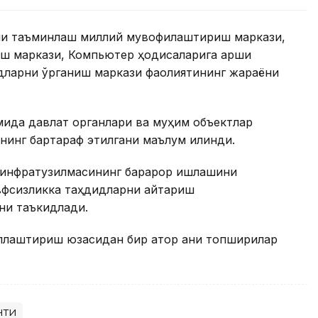
ни таъминлаш миллий мувофиқлаштириш маркази,
ш маркази, Компьютер ҳодисаларига қарши
дларни ўрганиш маркази фаолиятининг жараёни
мида давлат органлари ва муҳим объектлар
нинг бартараф этилгани маълум қилинди.
 инфратузилмасининг барқарор ишлашини
вфсизликка таҳдидларни қайтариш
ни таъкидлади.
лаштириш юзасидан бир қатор аниқ топшириқлар
нти