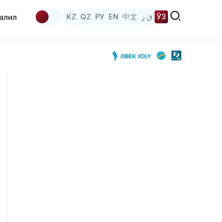
KZ
QZ
РУ
EN
中文
ق ز
ЎЗ
аҳлил