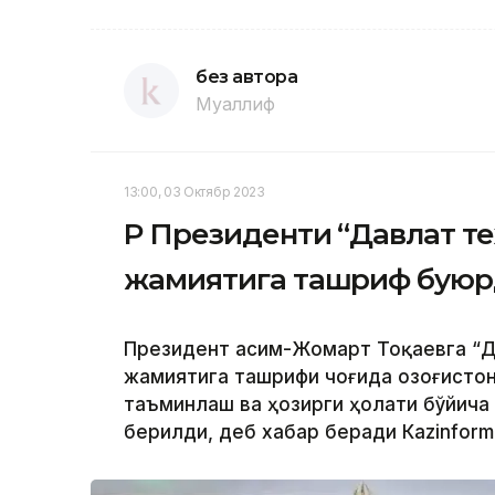
без автора
Муаллиф
13:00, 03 Октябр 2023
ҚР Президенти “Давлат т
жамиятига ташриф бую
Президент Қасим-Жомарт Тоқаевга “Д
жамиятига ташрифи чоғида Қозоғисто
таъминлаш ва ҳозирги ҳолати бўйича
берилди, деб хабар беради Каzinform