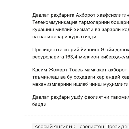
Давлат раҳбарига Ахборот хавфсизлиги
Телекоммуникация тармоқларини бошқари
курашиш миллий хизмати ва Зарарли ко
ва натижалари кўрсатилди.
Президентга жорий йилнинг 9 ойи даво
ресурсларига 163,4 миллион киберҳужум
Қасим-Жомарт Тоқаев мамлакат ахборот
таъминлаш ва бу соҳадаги ҳар қандай ха
механизмларини ишлаб чиқиш муҳимлиги
Давлат раҳбари ушбу фаолиятни такомил
берди.
Асосий янгилик
Қозоғистон Президе