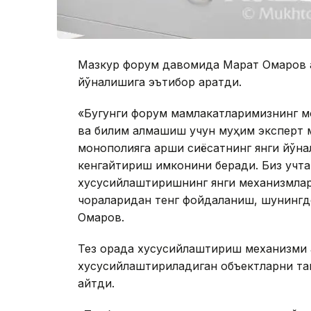
Мазкур форум давомида Марат Омаров а
йўналишига эътибор қаратди.
«Бугунги форум мамлакатларимизнинг м
ва билим алмашиш учун муҳим эксперт 
монополияга қарши сиёсатнинг янги йўна
кенгайтириш имконини беради. Биз учта
хусусийлаштиришнинг янги механизмлари
чораларидан тенг фойдаланиш, шунингд
Омаров.
Тез орада хусусийлаштириш механизми қа
хусусийлаштириладиган объектларни та
айтди.