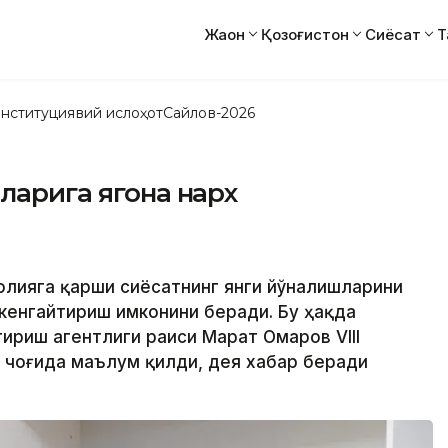
Жаҳон
Қозоғистон
Сиёсат
Т
нституциявий ислоҳот
Сайлов-2026
ларига ягона нарх
полияга қарши сиёсатнинг янги йўналишларини
 кенгайтириш имконини беради. Бу ҳақда
ириш агентлиги раиси Марат Омаров VIII
 чоғида маълум қилди, дея хабар беради