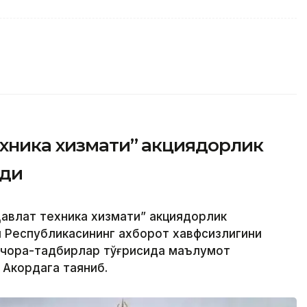
ехника хизмати” акциядорлик
рди
авлат техника хизмати” акциядорлик
н Республикасининг ахборот хавфсизлигини
 чора-тадбирлар тўғрисида маълумот
 Акордага таяниб.