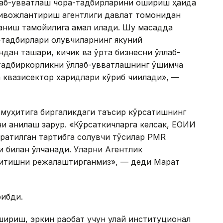
аб-қувватлаш чора-тадбирларини ошириш ҳақида
а ривожлантириш агентлиги давлат томонидан
ланиш тамойилига амал қилади. Шу мақсадда
а-тадбирлари олувчиларнинг якуний
дан ташқари, кичик ва ўрта бизнесни қўллаб-
тадбиркорликни қўллаб-қувватлашнинг қўшимча
 квазисектор харидлари кўриб чиқилади», —
т муҳитига биргаликдаги таъсир кўрсатишнинг
и аниқлаш зарур. «Кўрсаткичларга келсак, ЕОИИ
ратилган тартибга солувчи тўсиқлар PMR
ри билан ўлчанади. Уларни Агентлик
ритишни режалаштирганмиз», — деди Марат
рибди.
ириш, эркин рақобат учун қулай институционал