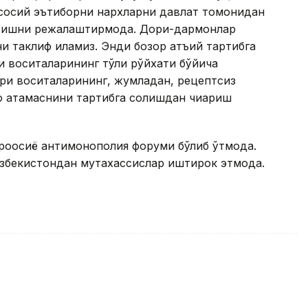
сосий эътиборни нархларни давлат томонидан
азишни режалаштирмоқда. Дори-дармонлар
и таклиф қиламиз. Энди бозор қатъий тартибга
и воситаларининг тўлиқ рўйхати бўйича
ори воситаларининг, жумладан, рецептсиз
о атамаснини тартибга солишдан чиқариш
вроосиё антимонополия форуми бўлиб ўтмоқда.
Ўзбекистондан мутахассислар иштирок этмоқда.