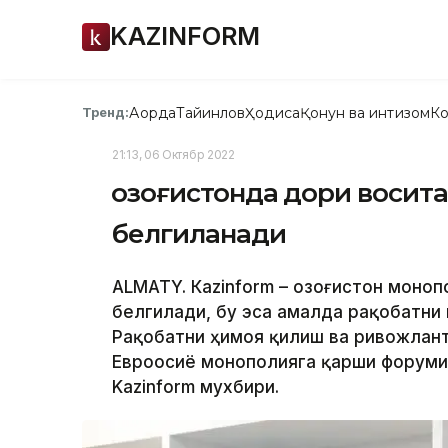
KAZINFORM
Ақорда
Тайинлов
Ҳодиса
Қонун ва интизом
Ко
Тренд:
21:13, 06 Октябр 2022
Қозоғистонда дори восита
белгиланади
ALMATY. Кazinform – Қозоғистон моно
белгилади, бу эса амалда рақобатни
Рақобатни ҳимоя қилиш ва ривожлант
Евроосиё монополияга қарши форуми
Kazinform мухбири.