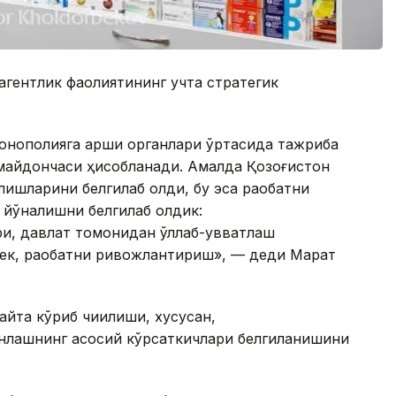
гентлик фаолиятининг учта стратегик
онополияга қарши органлари ўртасида тажриба
майдончаси ҳисобланади. Амалда Қозоғистон
лишларини белгилаб олди, бу эса рақобатни
 йўналишни белгилаб олдик:
, давлат томонидан қўллаб-қувватлаш
ек, рақобатни ривожлантириш», — деди Марат
йта кўриб чиқилиши, хусусан,
нлашнинг асосий кўрсаткичлари белгиланишини