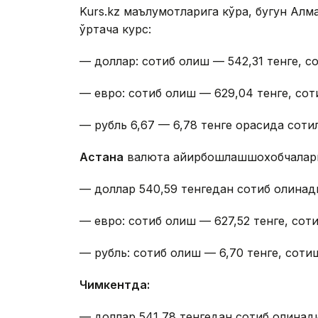
Kurs.kz маълумотларига кўра, бугун А
ўртача курс:
— доллар: сотиб олиш — 542,31 тенге, с
— евро: сотиб олиш — 629,04 тенге, сот
— рубль 6,67 — 6,78 тенге орасида сотил
Астана
валюта айирбошлашшохобчалар
— доллар 540,59 тенгедан сотиб олинади
— евро: сотиб олиш — 627,52 тенге, соти
— рубль: сотиб олиш — 6,70 тенге, сотиш
Чимкентда:
— доллар 541,78 тенгедан сотиб олинади