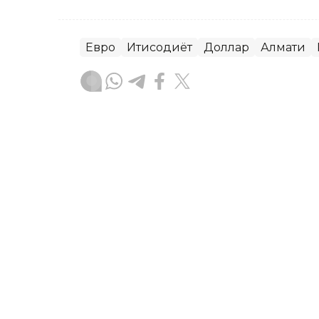
Евро
Иқтисодиёт
Доллар
Алмати
Бекабат Узаков
Муаллиф
09:36, 07 Август 2026
7 август куни Қозоғистон
сотилади