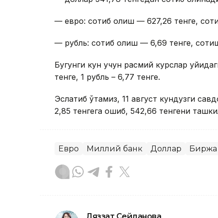
— евро: сотиб олиш — 627,26 тенге, соти
— рубль: сотиб олиш — 6,69 тенге, сотиш
Бугунги кун учун расмий курслар қуйидаги
тенге, 1 рубль – 6,77 тенге.
Эслатиб ўтамиз, 11 август кундузги сав
2,85 тенгега ошиб, 542,66 тенгени ташки
Евро
Миллий банк
Доллар
Биржа
Ляззат Сейданова