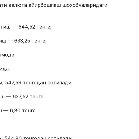
лмати валюта айирбошлаш шохобчаларидаги
отиш — 544,52 тенге;
иш — 633,25 тенге;
моқда.
ида:
, 547,59 тенгедан сотилади;
ш — 637,52 тенге;
 — 6,80 тенге.
, 544,80 тенгедан сотилади;