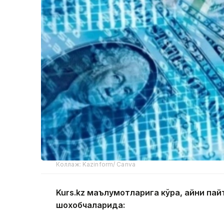
Коллаж: Kazinform/ Canva
Kurs.kz маълумотларига кўра, айни п
шохобчаларида: