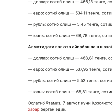
— доллар: сотиб олиш — 466,13 тенге, со
— евро: сотиб олиш — 534,11 тенге, соти
— рубль: сотиб олиш — 5,45 тенге, сотиш
— юань: сотиб олиш — 68,78 тенге, соти
Алматидаги валюта айирбошлаш шохо
— доллар: сотиб олиш — 468,81 тенге, с
— евро: сотиб олиш — 537,95 тенге, соти
— рубль: сотиб олиш — 5,52 тенге, сотиш
— юань: сотиб олиш — 68,81 тенге, соти
Эслатиб ўтамиз, 7 август куни Қозоғист
хабар
берган эдик.