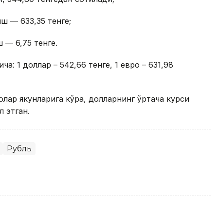
ш — 633,35 тенге;
 — 6,75 тенге.
ча: 1 доллар – 542,66 тенге, 1 евро – 631,98
долар якунларига кўра, долларнинг ўртача курси
л этган.
Рубль