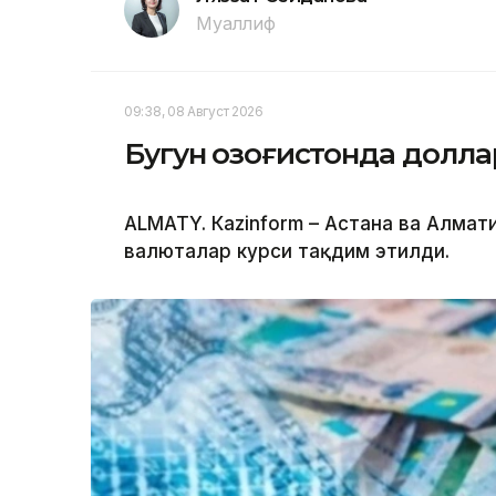
Муаллиф
09:38, 08 Август 2026
Бугун Қозоғистонда долл
ALMATY. Кazinform – Астана ва Алма
валюталар курси тақдим этилди.