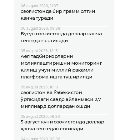
06 avgust 2026, 11:37
Қозоғистонда бир грамм олтин
қанча туради
06 avgust 2026, 09:38
Бугун Қозоғистонда доллар қанча
тенгедан сотилади
05 avgust 2026, 13:15
Аёл тадбиркорларни
молиялаштиришни мониторинг
қилиш учун миллий рақамли
платформа ишга туширилди
05 avgust 2026, 10:10
Қозоғистон ва Ўзбекистон
ўртасидаги савдо айланмаси 2,7
миллиард доллардан ошди
05 avgust 2026, 09:36
5 август куни Қозоғистонда доллар
қанча тенгедан сотилади
04 avgust 2026, 09:36