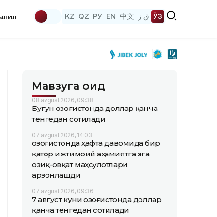
KZ
QZ
РУ
EN
中文
ق ز
ЎЗ
аҳлил
Мавзуга оид
08 avgust 2026, 09:38
Бугун Қозоғистонда доллар қанча
тенгедан сотилади
07 avgust 2026, 14:03
Қозоғистонда ҳафта давомида бир
қатор ижтимоий аҳамиятга эга
озиқ-овқат маҳсулотлари
арзонлашди
07 avgust 2026, 09:36
7 август куни Қозоғистонда доллар
қанча тенгедан сотилади