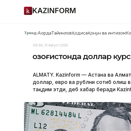
KAZINFORM
Ақорда
Тайинлов
Ҳодиса
Қонун ва интизом
Ко
Тренд:
09:36, 12 Август 2025
Қозоғистонда доллар кур
ALMATY. Kazinform — Астана ва Алм
доллар, евро ва рублни сотиб олиш в
тақдим этди, деб хабар беради Кazin