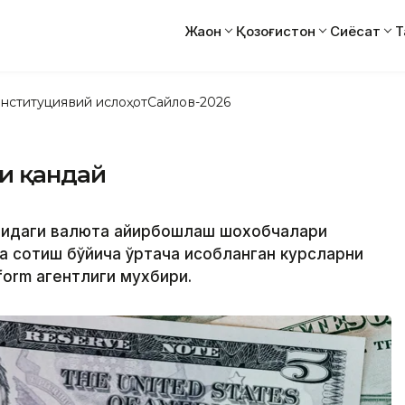
Жаҳон
Қозоғистон
Сиёсат
Т
нституциявий ислоҳот
Сайлов-2026
си қандай
атидаги валюта айирбошлаш шохобчалари
а сотиш бўйича ўртача ҳисобланган курсларни
form агентлиги мухбири.