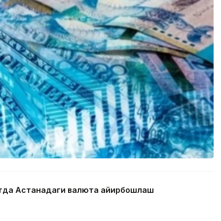
айтда Астанадаги валюта айирбошлаш