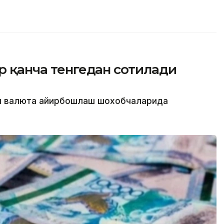
ар қанча тенгедан сотилади
ти валюта айирбошлаш шохобчаларида