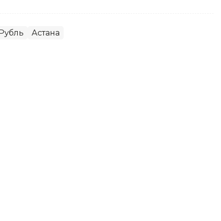
Рубль
Астана
да доллар қанча тенгедан