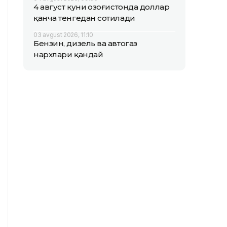
4 август куни Қозоғистонда доллар
қанча тенгедан сотилади
03 avgust 2026, 11:10
Бензин, дизель ва автогаз
нархлари қандай