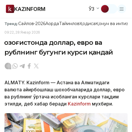
KAZINFORM
ЎЗ
Сайлов-2026
Ақорда
Тайинлов
Ҳодиса
Қонун ва интизо
Тренд:
09:22, 28 Январ 2026
Қозоғистонда доллар, евро ва
рублнинг бугунги курси қандай
ALMATY. Kazinform — Астана ва Алматидаги
валюта айирбошлаш шохобчаларида доллар, евро
ва рублнинг ўртача ҳисобланган курслари тақдим
этилди, деб хабар беради
Kazinform
мухбири.