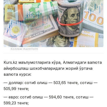
Коллаж: Kazinform
Kurs.kz маълумотларига кўра, Алматидаги валюта
айирбошлаш шохобчаларидаги жорий ўртача
валюта курси:
— доллар: сотиб олиш — 503,65 тенге, сотиш —
505,99 тенге;
— евро: сотиб олиш — 594,60 тенге, сотиш —
599,23 тенге;