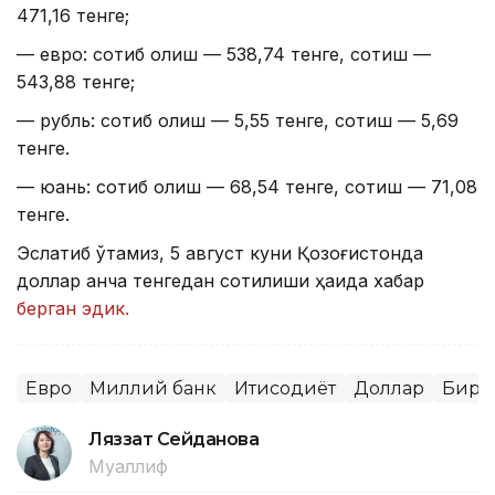
471,16 тенге;
— евро: сотиб олиш — 538,74 тенге, сотиш —
543,88 тенге;
— рубль: сотиб олиш — 5,55 тенге, сотиш — 5,69
тенге.
— юань: сотиб олиш — 68,54 тенге, сотиш — 71,08
тенге.
Эслатиб ўтамиз, 5 август куни Қозоғистонда
доллар қанча тенгедан сотилиши ҳақида хабар
берган эдик.
Евро
Миллий банк
Иқтисодиёт
Доллар
Бирж
Ляззат Сейданова
Муаллиф