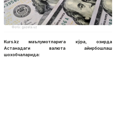
Фото: gazeta.uz
Kurs.kz маълумотларига кўра, ҳозирда
Астанадаги валюта айирбошлаш
шохобчаларида:
— доллар: сотиб олиш — 467,12 тенге, сотиш —
474,01 тенге;
— евро: сотиб олиш — 535,92 тенге, сотиш —
545,89 тенге;
— рубль: сотиб олиш — 5,49 тенге, сотиш — 5,69
тенге;
— юань: сотиб олиш — 68,75 тенге, сотиш — 73,21