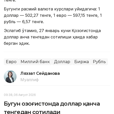
тенге.
Бугунги расмий валюта курслари қуйидагича: 1
доллар — 502,27 тенге, 1 евро — 597,15 тенге, 1
рубль — 6,57 тенге.
Эслатиб ўтамиз, 27 январь куни Қозоғистонда
доллар қанча тенгедан сотилиши ҳақида хабар
берган эдик.
Евро
Миллий банк
Доллар
Биржа
Рубль
Ляззат Сейданова
Муаллиф
09:38, 06 Август 2026
Бугун Қозоғистонда доллар қанча
тенгедан сотилади