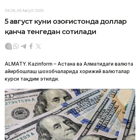
09:36, 05 Август 2026
5 август куни Қозоғистонда доллар
қанча тенгедан сотилади
ALMATY. Кazinform – Астана ва Алматидаги валюта
айирбошлаш шохобчаларида хорижий валюталар
курси тақдим этилди.