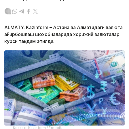
ALMATY. Кazinform – Астана ва Алматидаги валюта
айирбошлаш шохобчаларида хорижий валюталар
курси тақдим этилди.
Коллаж: Kazinform / Freepik