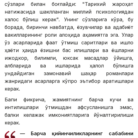
сўзлари билан боғлайди: "Тарихий жароҳат
натижасида шаклланган миллий психологиядан
халос бўлиш керак". Унинг сўзларига кўра, бу
борада, биринчи навбатда, ёзувчилар ва адабиёт
вакилларининг роли алоҳида аҳамиятга эга. Улар
ўз асарларида фақат ўтмиш сарқитлари ва қишлоқ
ҳаёти ҳақида ёзишни бас қилишлари ва ёшларни
ижодкор, билимли, юксак мақсадлар қўйишга,
қалбларида ва ишларида ҳалол бўлишга
ундайдиган замонавий шаҳар романлари
жанридаги асарларга кўпроқ эътибор қаратишлари
керак.
Бапи фикрича, жамиятнинг барча кучи ва
интилишлари ўтмишдан афсусланишга эмас,
балки келажак имкониятларига йўналтирилиши
керак.
— Барча қийинчиликларнинг сабабини