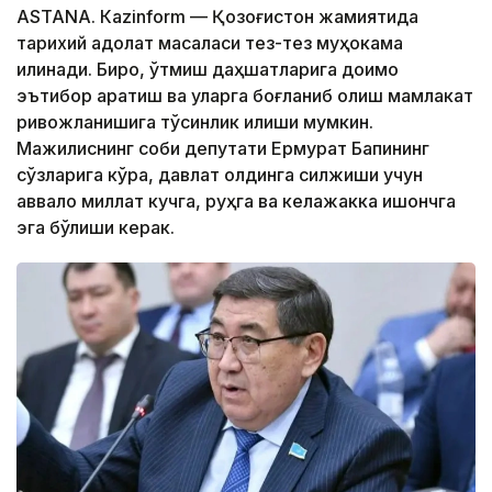
ASTANА. Кazinform — Қозоғистон жамиятида
тарихий адолат масаласи тез-тез муҳокама
қилинади. Бироқ, ўтмиш даҳшатларига доимо
эътибор қаратиш ва уларга боғланиб қолиш мамлакат
ривожланишига тўсқинлик қилиши мумкин.
Мажилиснинг собиқ депутати Ермурат Бапининг
сўзларига кўра, давлат олдинга силжиши учун
аввало миллат кучга, руҳга ва келажакка ишончга
эга бўлиши керак.