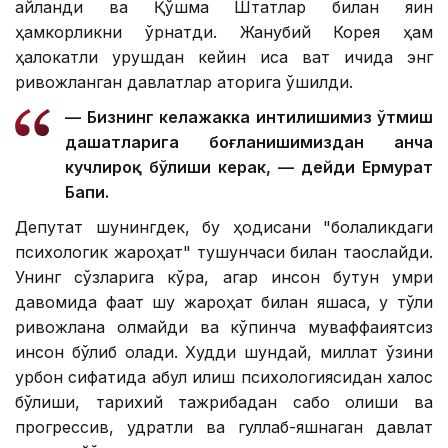
айланди ва Қўшма Штатлар билан яқин
ҳамкорликни ўрнатди. Жанубий Корея ҳам
ҳалокатли урушдан кейин қисқа вақт ичида энг
ривожланган давлатлар қаторига қўшилди.
— Бизнинг келажакка интилишимиз ўтмиш
даҳшатларига боғланишимиздан анча
кучлироқ бўлиши керак, — дейди Ермурат
Бапи.
Депутат шунингдек, бу ҳодисани "болаликдаги
психологик жароҳат" тушунчаси билан таққослайди.
Унинг сўзларига кўра, агар инсон бутун умри
давомида фақат шу жароҳат билан яшаса, у тўлиқ
ривожлана олмайди ва кўпинча муваффақиятсиз
инсон бўлиб қолади. Худди шундай, миллат ўзини
қурбон сифатида қабул қилиш психологиясидан халос
бўлиши, тарихий тажрибадан сабоқ олиши ва
прогрессив, қудратли ва гуллаб-яшнаган давлат