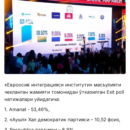
«Евроосиё интеграцияси институти» масъулияти
чекланган жамияти томонидан ўтказилган Еxit poll
натижалари қуйидагича:
1. Amanat - 53,46%,
2. «Ауыл» Халқ демократик партияси – 10,52 фоиз,
3. Respublica партияси – 8,9%,