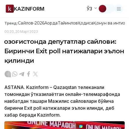
KAZINFORM
ЎЗ
Сайлов-2026
Ақорда
Тайинлов
Ҳодиса
Қонун ва интизо
Тренд:
00:20, 20 Март 2023
Қозоғистонда депутатлар сайлови:
Биринчи Еxit poll натижалари эълон
қилинди
ASTANA. Kazinform – Qazaqstan телеканали
томонидан ўтказилаётган онлайн-телемарафонда
навбатдан ташқари Мажилис сайловлари бўйича
биринчи Еxit poll натижалари эълон қилинди, деб
хабар беради Kazinform.