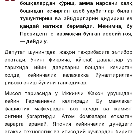
бошқалардан кўриш, ҳамма нарсани халқ
бошидан кечирган азоб-уқубатлар билан
тушунтириш ва айбдорларни қидириш ҳеч
қандай натижа бермайди. Менимча, бу
Президент етказмоқчи бўлган асосий ғоя,
— дейди у.
Депутат шунингдек, жаҳон тажрибасига эътибор
қаратади. Унинг фикрича, кўплаб давлатлар ўз
тарихида қийин даврларни бошдан кечирган
ҳолда, кейинчалик келажакка йўналтирилган
ривожланиш йўлини танладилар.
Мисол тариқасида у Иккинчи Жаҳон урушидан
кейин Германияни келтиради. Бу мамлакат
фашистик мафкурадан воз кечди ва жамият
онгини ўзгартирди. Атом бомбалари етказган
зарарга қарамай, Япония кейинчалик дунёдаги
етакчи технологик ва иқтисодий кучлардан бирига