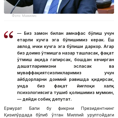
Фото: Мажилис
— Биз замон билан ҳамнафас бўлиш учун
етарли кучга эга бўлишимиз керак. Ёш
авлод ички кучга эга бўлиши даркор. Агар
биз доимо ўтмишга назар ташласак, фақат
ўтмиш ҳақида гапирсак, бошдан кечирган
даҳшатларимизни эсласак ва
муваффақиятсизликларимиз учун
айбдорларни доимий равишда қидирсак,
унда биз фақат йиғлоқи халқ
психологиясига тушиб қолишимиз мумкин,
— дейди собиқ депутат.
Ермурат Бапи бу фикрни Президентнинг
Қизилўрдада бўлиб ўтган Миллий қурултойдаги