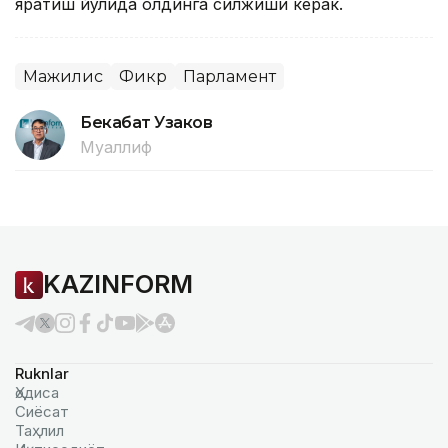
яратиш йўлида олдинга силжиши керак.
Мажилис
Фикр
Парламент
Бекабат Узаков
Муаллиф
KAZINFORM
Ruknlar
Ҳодиса
Сиёсат
Таҳлил