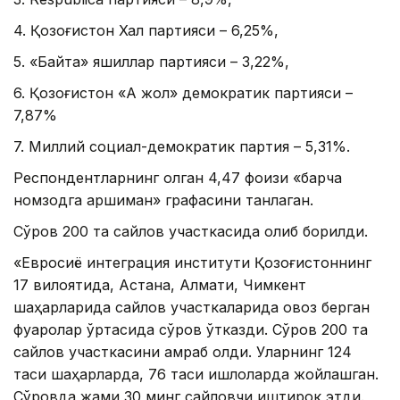
4. Қозоғистон Халқ партияси – 6,25%,
5. «Байтақ» яшиллар партияси – 3,22%,
6. Қозоғистон «Ақ жол» демократик партияси –
7,87%
7. Миллий социал-демократик партия – 5,31%.
Респондентларнинг қолган 4,47 фоизи «барча
номзодга қаршиман» графасини танлаган.
Сўров 200 та сайлов участкасида олиб борилди.
«Евросиё интеграция институти Қозоғистоннинг
17 вилоятида, Астана, Алмати, Чимкент
шаҳарларида сайлов участкаларида овоз берган
фуқаролар ўртасида сўров ўтказди. Сўров 200 та
сайлов участкасини қамраб олди. Уларнинг 124
таси шаҳарларда, 76 таси қишлоқларда жойлашган.
Сўровда жами 30 минг сайловчи иштирок этди.