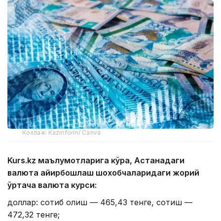
Коллаж: Kazinform/ Canva
Kurs.kz маълумотларига кўра, Астанадаги
валюта айирбошлаш шохобчаларидаги жорий
ўртача валюта курси:
доллар: сотиб олиш — 465,43 тенге, сотиш —
472,32 тенге;