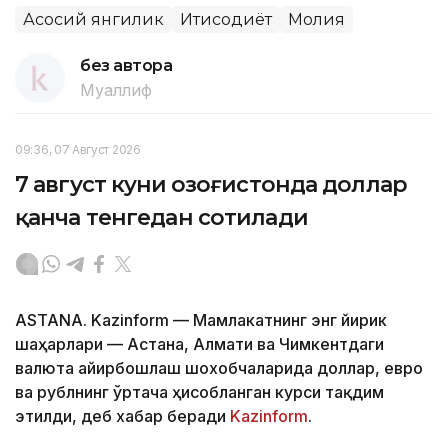
Асосий янгилик
Иқтисодиёт
Молия
без автора
Муаллиф
09:36, 07 Август 2026
7 август куни Қозоғистонда доллар
қанча тенгедан сотилади
ASTANA. Kazinform — Мамлакатнинг энг йирик
шаҳарлари — Астана, Алмати ва Чимкентдаги
валюта айирбошлаш шохобчаларида доллар, евро
ва рублнинг ўртача ҳисобланган курси тақдим
этилди, деб хабар беради
Kazinform
.