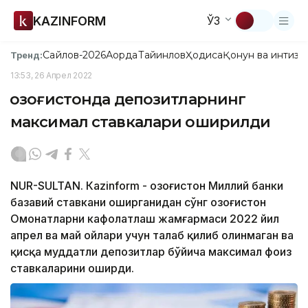
KAZINFORM
ЎЗ
Сайлов-2026
Ақорда
Тайинлов
Ҳодиса
Қонун ва интизо
Тренд:
13:53, 26 Апрел 2022
Қозоғистонда депозитларнинг
максимал ставкалари оширилди
NUR-SULTAN. Кazinform - Қозоғистон Миллий банки
базавий ставкани оширганидан сўнг Қозоғистон
Омонатларни кафолатлаш жамғармаси 2022 йил
апрел ва май ойлари учун талаб қилиб олинмаган ва
қисқа муддатли депозитлар бўйича максимал фоиз
ставкаларини оширди.