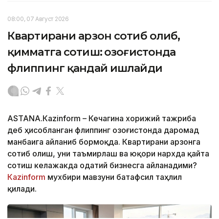
08:00, 07 Август 2026
Квартирани арзон сотиб олиб,
қимматга сотиш: Қозоғистонда
флиппинг қандай ишлайди
ASTANА.Кazinform – Кечагина хорижий тажриба
деб ҳисобланган флиппинг Қозоғистонда даромад
манбаига айланиб бормоқда. Квартирани арзонга
сотиб олиш, уни таъмирлаш ва юқори нархда қайта
сотиш келажакда одатий бизнесга айланадими?
Кazinform
мухбири мавзуни батафсил таҳлил
қилади.