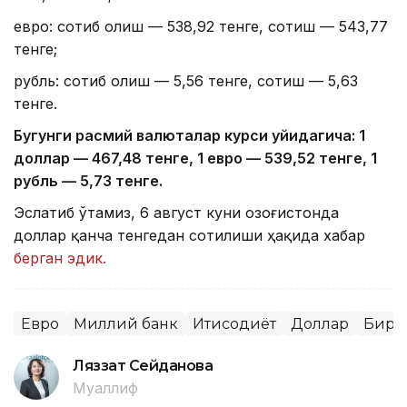
евро: сотиб олиш — 538,92 тенге, сотиш — 543,77
тенге;
рубль: сотиб олиш — 5,56 тенге, сотиш — 5,63
тенге.
Бугунги расмий валюталар курси қуйидагича: 1
доллар — 4
67,4
8 тенге, 1 евро — 5
39,52
тенге, 1
рубль — 5
,7
3 тенге.
Эслатиб ўтамиз, 6 август куни Қозоғистонда
доллар қанча тенгедан сотилиши ҳақида хабар
берган эдик.
Евро
Миллий банк
Иқтисодиёт
Доллар
Бирж
Ляззат Сейданова
Муаллиф