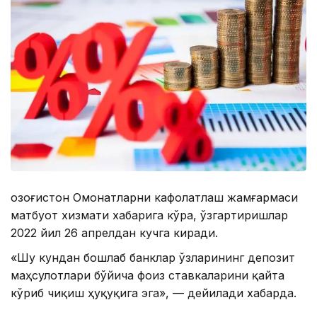
Қозоғистон Омонатларни кафолатлаш жамғармаси
матбуот хизмати хабарига кўра, ўзгартиришлар
2022 йил 26 апрелдан кучга киради.
«Шу кундан бошлаб банклар ўзларининг депозит
маҳсулотлари бўйича фоиз ставкаларини қайта
кўриб чиқиш ҳуқуқига эга», — дейилади хабарда.