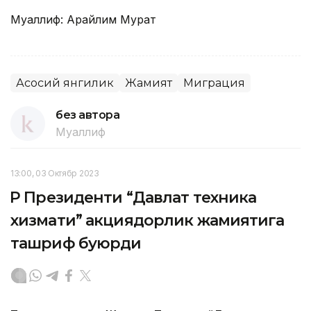
Муаллиф: Арайлим Мурат
Асосий янгилик
Жамият
Миграция
без автора
Муаллиф
13:00, 03 Октябр 2023
ҚР Президенти “Давлат техника
хизмати” акциядорлик жамиятига
ташриф буюрди