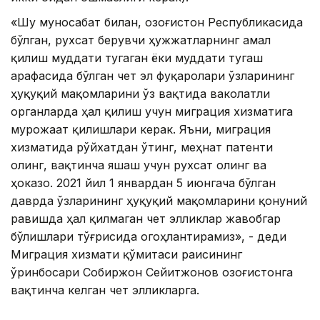
«Шу муносабат билан, Қозоғистон Республикасида
бўлган, рухсат берувчи ҳужжатларнинг амал
қилиш муддати тугаган ёки муддати тугаш
арафасида бўлган чет эл фуқаролари ўзларининг
ҳуқуқий мақомларини ўз вақтида ваколатли
органларда ҳал қилиш учун миграция хизматига
мурожаат қилишлари керак. Яъни, миграция
хизматида рўйхатдан ўтинг, меҳнат патенти
олинг, вақтинча яшаш учун рухсат олинг ва
ҳоказо. 2021 йил 1 январдан 5 июнгача бўлган
даврда ўзларининг ҳуқуқий мақомларини қонуний
равишда ҳал қилмаган чет элликлар жавобгар
бўлишлари тўғрисида огоҳлантирамиз», - деди
Миграция хизмати қўмитаси раисининг
ўринбосари Собиржон Сейитжонов Қозоғистонга
вақтинча келган чет элликларга.