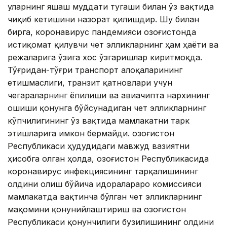
уларнинг яшаш муддати тугаши билан ўз вақтида
чиқиб кетишини назорат қилишдир. Шу билан
бирга, коронавирус пандемияси Қозоғистонда
истиқомат қилувчи чет элликларнинг ҳам ҳаёти ва
режаларига ўзига хос ўзгаришлар киритмоқда.
Тўғридан-тўғри транспорт алоқаларининг
етишмаслиги, транзит қатновлари учун
чегараларнинг ёпилиши ва авиачипта нархининг
ошиши қонунга бўйсунадиган чет элликларнинг
кўпчилигининг ўз вақтида мамлакатни тарк
этишларига имкон бермайди. Қозоғистон
Республикаси ҳудудидаги мавжуд вазиятни
ҳисобга олган ҳолда, Қозоғистон Республикасида
коронавирус инфекциясининг тарқалишининг
олдини олиш бўйича идоралараро комиссияси
мамлакатда вақтинча бўлган чет элликларнинг
мақомини қонунийлаштириш ва Қозоғистон
Республикаси қонунчилиги бузилишининг олдини