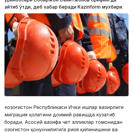
айтиб ўтди, деб хабар беради Kazinform мухбири.
«Қозоғистон Республикаси Ички ишлар вазирлиги
миграция ҳолатини доимий равишда кузатиб
боради. Асосий вазифа чет элликлар томонидан
Қозоғистон қонунчилигига риоя қилинишини ва