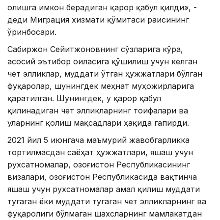
олишга имкон берадиган қарор қабул қилди», -
деди Миграция хизмати қўмитаси раисининг
ўринбосари.
Сабиржон Сейитжоновнинг сўзларига кўра,
асосий эътибор оиласига қўшилиш учун келган
чет элликлар, муддати ўтган ҳужжатлари бўлган
фуқаролар, шунингдек меҳнат муҳожирларига
қаратилган. Шунингдек, у қарор қабул
қилинадиган чет элликларнинг тоифалари ва
уларнинг қолиш мақсадлари ҳақида гапирди.
2021 йил 5 июнгача маъмурий жавобгарликка
тортилмасдан саёҳат ҳужжатлари, яшаш учун
рухсатномалар, Қозоғистон Республикасининг
визалари, Қозоғистон Республикасида вақтинча
яшаш учун рухсатномалар амал қилиш муддати
тугаган ёки муддати тугаган чет элликларнинг ва
фуқаролиги бўлмаган шахсларнинг мамлакатдан