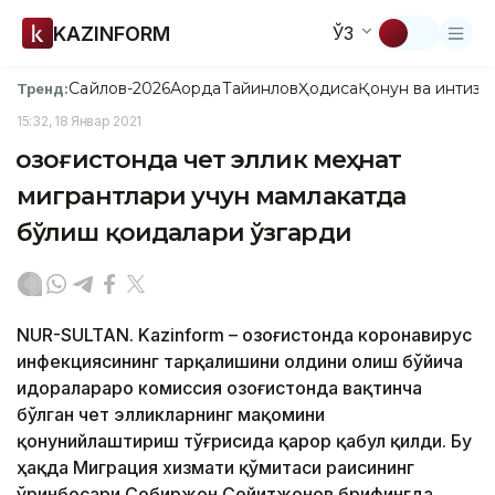
KAZINFORM
ЎЗ
Сайлов-2026
Ақорда
Тайинлов
Ҳодиса
Қонун ва интизо
Тренд:
15:32, 18 Январ 2021
Қозоғистонда чет эллик меҳнат
мигрантлари учун мамлакатда
бўлиш қоидалари ўзгарди
NUR-SULTAN. Kazinform – Қозоғистонда коронавирус
инфекциясининг тарқалишини олдини олиш бўйича
идоралараро комиссия Қозоғистонда вақтинча
бўлган чет элликларнинг мақомини
қонунийлаштириш тўғрисида қарор қабул қилди. Бу
ҳақда Миграция хизмати қўмитаси раисининг
ўринбосари Собиржон Сейитжонов брифингда