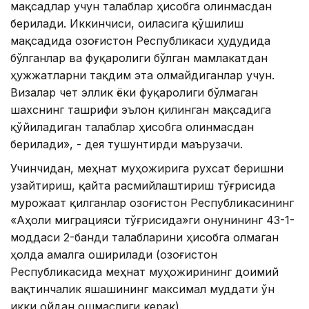
мақсадлар учун талаблар ҳисобга олинмасдан
берилади. Иккинчиси, оиласига қўшилиш
мақсадида Қозоғистон Республикаси ҳудудида
бўлганлар ва фуқаролиги бўлган мамлакатдан
ҳужжатларни тақдим эта олмайдиганлар учун.
Визалар чет эллик ёки фуқаролиги бўлмаган
шахснинг ташрифи эълон қилинган мақсадига
қўйиладиган талаблар ҳисобга олинмасдан
берилади», - дея тушунтирди маърузачи.
Учинчидан, меҳнат муҳожирига рухсат беришни
узайтириш, қайта расмийлаштириш тўғрисида
мурожаат қилганлар Қозоғистон Республикасининг
«Аҳоли миграцияси тўғрисида»ги Қонунининг 43-1-
моддаси 2-банди талабларини ҳисобга олмаган
ҳолда амалга оширилади (Қозоғистон
Республикасида меҳнат муҳожирининг доимий
вақтинчалик яшашининг максимал муддати ўн
икки ойдан ошмаслиги керак).