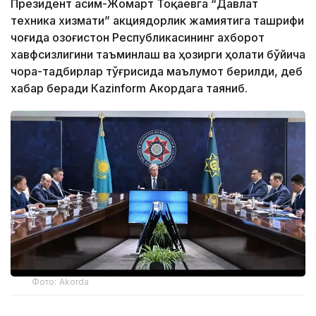
Президент Қасим-Жомарт Тоқаевга “Давлат
техника хизмати” акциядорлик жамиятига ташрифи
чоғида Қозоғистон Республикасининг ахборот
хавфсизлигини таъминлаш ва ҳозирги ҳолати бўйича
чора-тадбирлар тўғрисида маълумот берилди, деб
хабар беради Каzinform Акордага таяниб.
Фото: Akorda