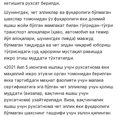
кетишига рухсат берилди.
Шунингдек, чет элликлар ва фуқаролиги бўлмаган
шахслар томонидан ўз фуқаролиги ёки доимий
яшаш жойи бўлган мамлакат билан тўғридан-тўғри
транспорт алоқалари (ҳаво, автомобил ва темир
йўл алоқалари, шунингдек пиёда) мавжуд
бўлмаган тақдирда ва чет элдан чиқариб юбориш
тўғрисидаги суд қарорини мустақил равишда
ижро этиш муддати тўхтатилди.
«2021 йил 5 июнгача ишлаш учун рухсатнома ёки
маҳаллий ижро этувчи орган томонидан берилган
якка тартибдаги меҳнат фаолияти учун малака
сертификатига эга бўлган чет элликлар учун қолиш
муддати (визалар, вақтинча яшаш учун
рухсатнома) узайтирилади. Виза, вақтинчалик
яшаш учун рухсатнома чет эллик ёки фуқаролиги
бўлмаган шахснинг ташрифи учун эълон қилинган