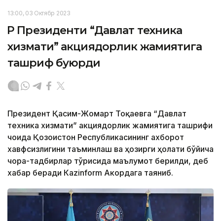
13:00, 03 Октябр 2023
ҚР Президенти “Давлат техника
хизмати” акциядорлик жамиятига
ташриф буюрди
Президент Қасим-Жомарт Тоқаевга “Давлат
техника хизмати” акциядорлик жамиятига ташрифи
чоғида Қозоғистон Республикасининг ахборот
хавфсизлигини таъминлаш ва ҳозирги ҳолати бўйича
чора-тадбирлар тўғрисида маълумот берилди, деб
хабар беради Каzinform Акордага таяниб.