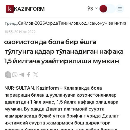
KAZINFORM
ЎЗ
Сайлов-2026
Ақорда
Тайинлов
Ҳодиса
Қонун ва интизо
Тренд:
16:55, 29 Июл 2022
Қозоғистонда бола бир ёшга
тўлгунга қадар тўланадиган нафақа
1,5 йилгача узайтирилиши мумкин
NUR-SULTAN. Кazinform – Келажакда бола
парвариши билан шуғулланувчи қозоғистонликлар
давлатдан 1 йил эмас, 1,5 йилга нафақа олишлари
мумкин. Бу ҳақда Давлат ижтимоий суғурта
жамғармасида бўлиб ўтган брифинг чоғида Давлат
ижтимоий суғурта жамғармаси бош директори
Нурсулу Кемел маълум қилди, дея хабар беради