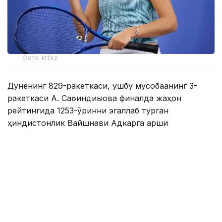
Фото: ktf.kz
Дунёнинг 829-ракеткаси, ушбу мусобақанинг 3-
ракеткаси А. Саөиндиыова финалда жаҳон
рейтингида 1253-ўринни эгаллаб турган
ҳиндистонлик Вайшнави Адкарга қарши
чемпионлик учун кураш олиб борди.
Биринчи партия кескин курашлар остида ўтди,
Аружан тай-брейкда муваффақиятли ўйнади - 7:6
(8:6).
Иккинчи сетда қозоғистонлик ёш теннисчи рақибига
ҳеч қандай имконият қолдирмади - 6:0.