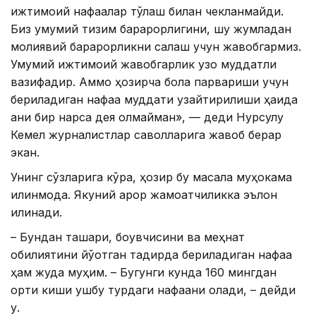
ижтимоий нафақалар тўлаш билан чекланмайди.
Биз умумий тизим барқарорлигини, шу жумладан
молиявий барқарорликни сақлаш учун жавобгармиз.
Умумий ижтимоий жавобгарлик узоқ муддатли
вазифадир. Аммо ҳозирча бола парвариши учун
бериладиган нафақа муддати узайтирилиши ҳақида
аниқ бир нарса дея олмайман», — деди Нурсулу
Кемел журналистлар саволларига жавоб берар
экан.
Унинг сўзларига кўра, ҳозир бу масала муҳокама
қилинмоқда. Якуний қарор жамоатчиликка эълон
қилинади.
– Бундан ташқари, боқувчисини ва меҳнат
қобилиятини йўқотган тақдирда бериладиган нафақа
ҳам жуда муҳим. – Бугунги кунда 160 мингдан
ортиқ киши ушбу турдаги нафақани олади, – дейди
у.