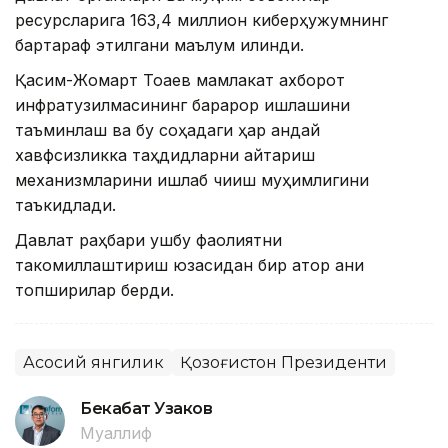
ресурсларига 163,4 миллион киберҳужумнинг
бартараф этилгани маълум қилинди.
Қасим-Жомарт Тоқаев мамлакат ахборот
инфратузилмасининг барқарор ишлашини
таъминлаш ва бу соҳадаги ҳар қандай
хавфсизликка таҳдидларни қайтариш
механизмларини ишлаб чиқиш муҳимлигини
таъкидлади.
Давлат раҳбари ушбу фаолиятни
такомиллаштириш юзасидан бир қатор аниқ
топшириқлар берди.
Асосий янгилик
Қозоғистон Президенти
Бекабат Узаков
Муаллиф