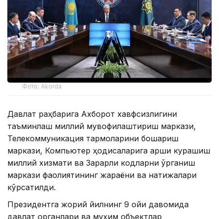
Фото: Akorda
Давлат раҳбарига Ахборот хавфсизлигини
таъминлаш миллий мувофиқлаштириш маркази,
Телекоммуникация тармоқларини бошқариш
маркази, Компьютер ҳодисаларига қарши курашиш
миллий хизмати ва Зарарли кодларни ўрганиш
маркази фаолиятининг жараёни ва натижалари
кўрсатилди.
Президентга жорий йилнинг 9 ойи давомида
давлат органлари ва муҳим объектлар