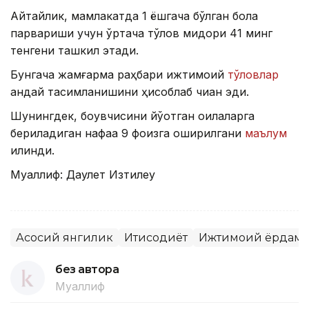
Айтайлик, мамлакатда 1 ёшгача бўлган бола
парвариши учун ўртача тўлов миқдори 41 минг
тенгени ташкил этади.
Бунгача жамғарма раҳбари ижтимоий
тўловлар
қандай тақсимланишини ҳисоблаб чиққан эди.
Шунингдек, боқувчисини йўқотган оилаларга
бериладиган нафақа 9 фоизга оширилгани
маълум
қилинди.
Муаллиф: Даулет Изтилеу
Асосий янгилик
Иқтисодиёт
Ижтимоий ёрдам
без автора
Муаллиф