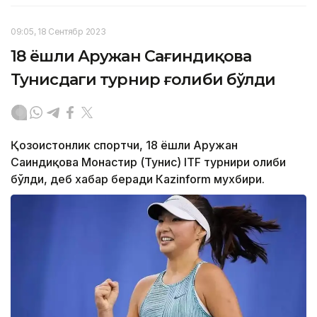
09:05, 18 Сентябр 2023
18 ёшли Аружан Сағиндиқова
Тунисдаги турнир ғолиби бўлди
Қозоғистонлик спортчи, 18 ёшли Аружан
Сағиндиқова Монастир (Тунис) ITF турнири ғолиби
бўлди, деб хабар беради Каzinform мухбири.