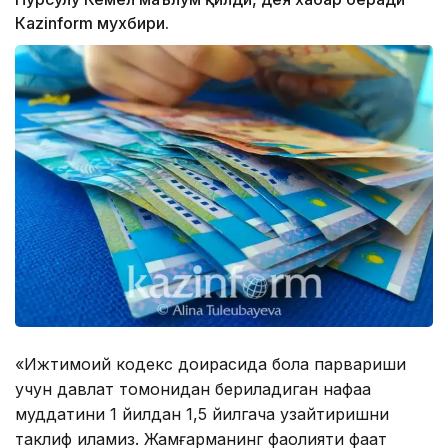
Кazinform мухбири.
«Ижтимоий кодекс доирасида бола парвариши
учун давлат томонидан бериладиган нафақа
муддатини 1 йилдан 1,5 йилгача узайтиришни
таклиф қиламиз. Жамғарманинг фаолияти фақат