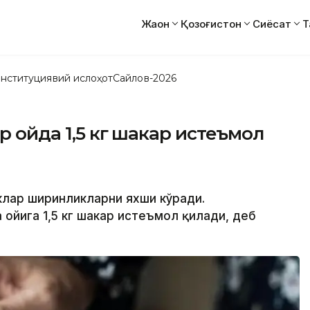
Жаҳон
Қозоғистон
Сиёсат
Т
нституциявий ислоҳот
Сайлов-2026
р ойда 1,5 кг шакар истеъмол
иклар ширинликларни яхши кўради.
ойига 1,5 кг шакар истеъмол қилади, деб