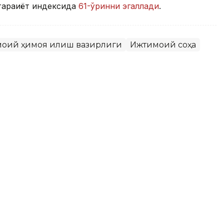
араққиёт индексида
61-ўринни эгаллади
.
моий ҳимоя қилиш вазирлиги
Ижтимоий соҳа
икни ривожлантиришнинг янги
илмоқда