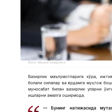
Фото: Меҳнат вазирлиги
Вазирлик маълумотларига кўра, ижти
болали оилалар ва ёрдамга муҳтож бошқ
муносабат билан вазирлик уларни ўқи
ишларни амалга оширмоқда.
— Бунинг натижасида мута