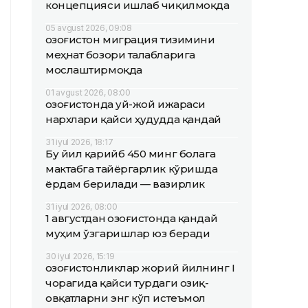
концепцияси ишлаб чиқилмоқда
05 avgust 2026, 09:08
Қозоғистон миграция тизимини
меҳнат бозори талабларига
мослаштирмоқда
01 avgust 2026, 08:00
Қозоғистонда уй-жой ижараси
нархлари қайси ҳудудда қандай
31 iyul 2026, 18:17
Бу йил қарийб 450 минг болага
мактабга тайёргарлик кўришда
ёрдам берилади — вазирлик
31 iyul 2026, 08:00
1 августдан Қозоғистонда қандай
муҳим ўзгаришлар юз беради
30 iyul 2026, 15:19
Қозоғистонликлар жорий йилнинг I
чорагида қайси турдаги озиқ-
овқатларни энг кўп истеъмол