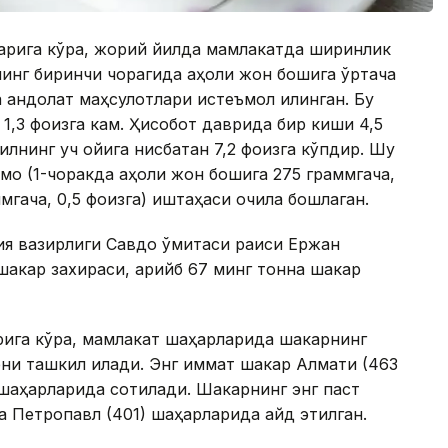
ларига кўра, жорий йилда мамлакатда ширинлик
нинг биринчи чорагида аҳоли жон бошига ўртача
а қандолат маҳсулотлари истеъмол қилинган. Бу
 1,3 фоизга кам. Ҳисобот даврида бир киши 4,5
илнинг уч ойига нисбатан 7,2 фоизга кўпдир. Шу
ймоқ (1-чоракда аҳоли жон бошига 275 граммгача,
ммгача, 0,5 фоизга) иштаҳаси очила бошлаган.
ия вазирлиги Савдо қўмитаси раиси Ержан
акар захираси, қарийб 67 минг тонна шакар
ига кўра, мамлакат шаҳарларида шакарнинг
ни ташкил қилади. Энг қиммат шакар Алмати (463
) шаҳарларида сотилади. Шакарнинг энг паст
 ва Петропавл (401) шаҳарларида қайд этилган.