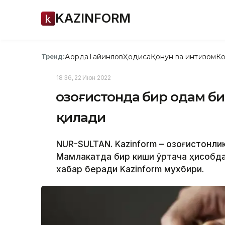
KAZINFORM
Ақорда
Тайинлов
Ҳодиса
Қонун ва интизом
Ко
Тренд:
18:36, 22 Июн 2022
Қозоғистонда бир одам би
қилади
NUR-SULTAN. Kazinform – Қозоғистонл
Мамлакатда бир киши ўртача ҳисобда 
хабар беради Kazinform мухбири.