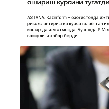
ошириш курсини тугатд
ASTANА. Кazinform – Қозоғистонда иж
ривожлантириш ва кўрсатилаётган и
ишлар давом этмоқда. Бу ҳақда ҚР М
вазирлиги хабар берди.