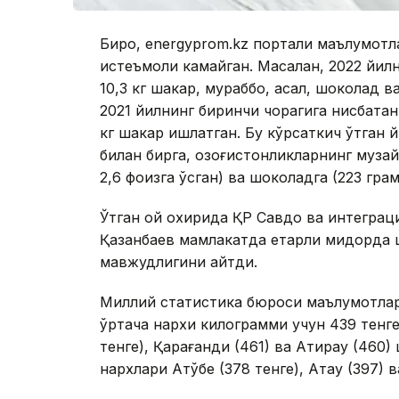
Бироқ, energyprom.kz портали маълумот
истеъмоли камайган. Масалан, 2022 йил
10,3 кг шакар, мураббо, асал, шоколад в
2021 йилнинг биринчи чорагига нисбатан
кг шакар ишлатган. Бу кўрсаткич ўтган й
билан бирга, қозоғистонликларнинг музқа
2,6 фоизга ўсган) ва шоколадга (223 гра
Ўтган ой охирида ҚР Савдо ва интеграц
Қазанбаев мамлакатда етарли миқдорда ш
мавжудлигини айтди.
Миллий статистика бюроси маълумотлар
ўртача нархи килограмми учун 439 тенге
тенге), Қарағанди (461) ва Атирау (460
нархлари Ақтўбе (378 тенге), Ақтау (397)