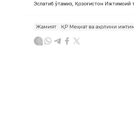
Эслатиб ўтамиз, Қозоғистон Ижтимоий т
Жамият
ҚР Меҳнат ва аҳолини ижти
Бекабат Узаков
Муаллиф
12:15, 05 Август 2026
Қозоғистонда волонтёрл
концепцияси ишлаб чиқ