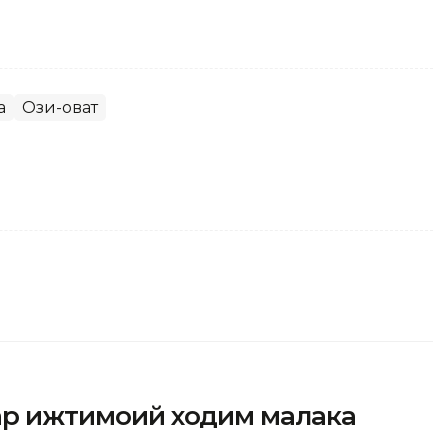
а
Озиқ-овқат
фар ижтимоий ходим малака