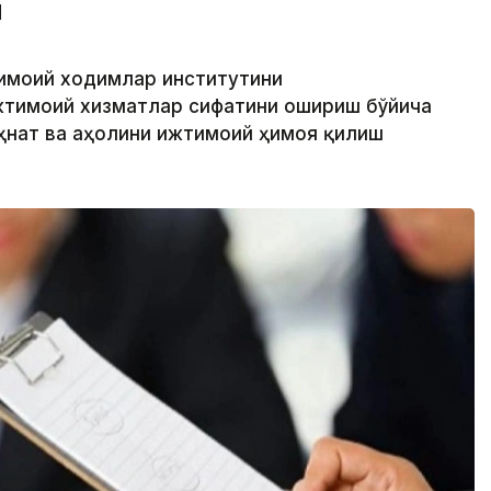
и
тимоий ходимлар институтини
жтимоий хизматлар сифатини ошириш бўйича
еҳнат ва аҳолини ижтимоий ҳимоя қилиш