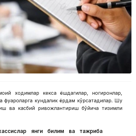
моий ходимлар кекса ёшдагилар, ногиронлар,
а фуқароларга кундалик ёрдам кўрсатадилар. Шу
тиш ва касбий ривожлантириш бўйича тизимли
хассислар янги билим ва тажриба