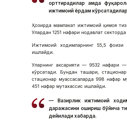
орттирадилар ҳамда фуқарол
ижтимоий ёрдам кўрсатадилар
Ҳозирда мамлакат ижтимоий ҳимоя тиз
Улардан 1251 нафари нодавлат секторда
Ижтимоий ходимларнинг 55,5 фоизи қ
ишлайди.
Уларнинг аксарияти — 9532 нафари — 
кўрсатади. Бундан ташқари, стациона
стационар муассасаларда 998 нафар му
451 нафар мутахассис ишлайди.
— Вазирлик ижтимоий ходим
даражасини ошириш бўйича т
дейилади хабарда.