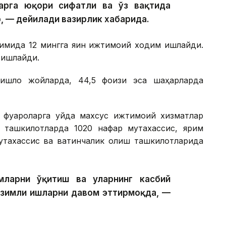
арга юқори сифатли ва ўз вақтида
, — дейилади вазирлик хабарида.
имида 12 мингга яқин ижтимоий ходим ишлайди.
 ишлайди.
ишлоқ жойларда, 44,5 фоизи эса шаҳарларда
фуқароларга уйда махсус ижтимоий хизматлар
р ташкилотларда 1020 нафар мутахассис, ярим
тахассис ва вақтинчалик қолиш ташкилотларида
ларни ўқитиш ва уларнинг касбий
изимли ишларни давом эттирмоқда, —