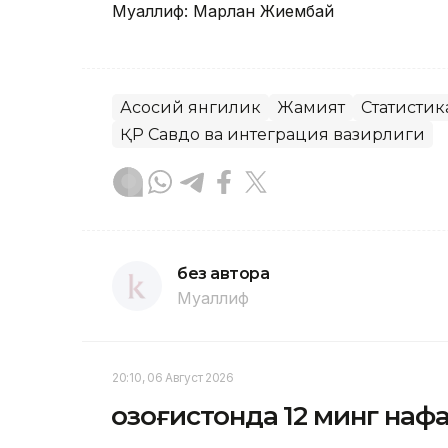
Муаллиф: Марлан Жиембай
Асосий янгилик
Жамият
Статистик
ҚР Савдо ва интеграция вазирлиги
без автора
Муаллиф
20:10, 06 Август 2026
Қозоғистонда 12 минг на