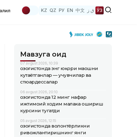
KZ
QZ
РУ
EN
中文
ق ز
ЎЗ
аҳлил
Мавзуга оид
07 avgust 2026, 10:39
Қозоғистонда энг юқори маошни
кутаётганлар — учувчилар ва
стюардессалар
06 avgust 2026, 20:10
Қозоғистонда 12 минг нафар
ижтимоий ходим малака ошириш
курсини тугатди
05 avgust 2026, 12:15
Қозоғистонда волонтёрликни
ривожлантиришнинг янги