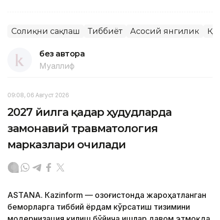
Соғлиқни сақлаш
Тиббиёт
Асосий янгилик
ҚР
без автора
Муаллиф
09:08, 06 Август 2026
2027 йилга қадар ҳудудларда
замонавий травматология
марказлари очилади
ASTANА. Кazinform — Қозоғистонда жароҳатланган
беморларга тиббий ёрдам кўрсатиш тизимини
модернизация қилиш бўйича ишлар давом этмоқда.