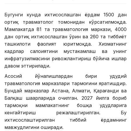
Бугунги кунда ихтисослашган ёрдам 1500 дан
ортиқ травматолог томонидан кўрсатилмоқда.
Мамлакатда 81 та травматология маркази, 4000
дан ортиқ ихтисослашган ўрин ва 260 та тиббиёт
ташкилоти фаолият юритмоқда. Хизматнинг
кадрлар салоҳиятини мустаҳкамлаш ва унинг
инфратузилмасини ривожлантириш бўйича ишлар
давом эттирилади.
Асосий йўналишлардан бири ҳудудий
травматология марказлари тармоғини яратишдир.
Бундай марказлар Астана, Алмати, Қарағанди ва
Балқаш шаҳарларида очилган. 2027 йилга бориб
тармоқни мамлакатнинг бошқа ҳудудларига
кенгайтириш режалаштирилган. Бу
ихтисослаштирилган тиббий ёрдамнинг
мавжудлигини оширади.