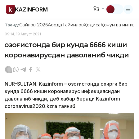
KAZINFORM
ЎЗ
Сайлов-2026
Ақорда
Тайинлов
Ҳодиса
Қонун ва интизо
Тренд:
09:14, 19 Август 2021
Қозоғистонда бир кунда 6666 киши
коронавирусдан даволаниб чиқди
NUR-SULTAN. Kazinform – Қозоғистонда охирги бир
кунда 6666 киши коронавирус инфекциясидан
даволаниб чиқди, деб хабар беради Kazinform
coronavirus2020.kzга таяниб.