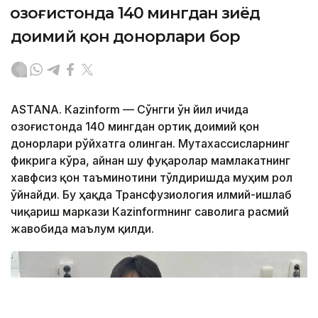
Қозоғистонда 140 мингдан зиёд
доимий қон донорлари бор
ASTANА. Кazinform — Сўнгги ўн йил ичида
Қозоғистонда 140 мингдан ортиқ доимий қон
донорлари рўйхатга олинган. Мутахассисларнинг
фикрига кўра, айнан шу фуқаролар мамлакатнинг
хавфсиз қон таъминотини тўлдиришда муҳим рол
ўйнайди. Бу ҳақда Трансфузиология илмий-ишлаб
чиқариш маркази Кazinformнинг саволига расмий
жавобида маълум қилди.