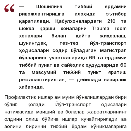
— Шошилинч тиббий ёрдамни
ривожлантиришга алоҳида эътибор
қаратилади. Қабулхоналардаги 210 та
шокка қарши хоналарни Trauma room
хоналари билан қайта жиҳозлаш,
шунингдек, тез-тез йўл-транспорт
ҳодисалари содир бўладиган магистрал
йўлларнинг участкаларида 69 та ёрдамчи
тиббий пункт ва сайёҳлик ҳудудларида 60
та мавсумий тиббий пункт яратиш
режалаштирилган, — дейилади вазирлик
хабарида.
Профилактик ишлар ҳам муҳим йўналишлардан бири
бўлиб қолади. Йўл-транспорт ҳодисалари
натижасида маиший ва болалар жароҳатларининг
олдини олиш бўйича ишлар кучайтирилади ва
аҳолини биринчи тиббий ёрдам кўникмаларига