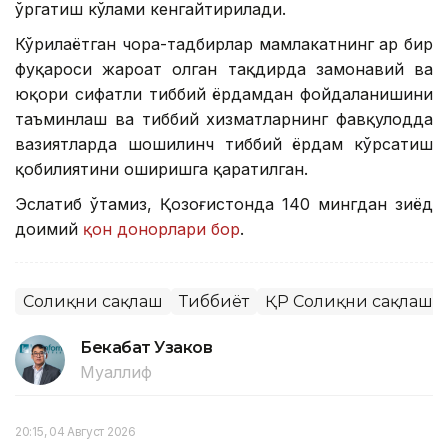
ўргатиш кўлами кенгайтирилади.
Кўрилаётган чора-тадбирлар мамлакатнинг ҳар бир
фуқароси жароҳат олган тақдирда замонавий ва
юқори сифатли тиббий ёрдамдан фойдаланишини
таъминлаш ва тиббий хизматларнинг фавқулодда
вазиятларда шошилинч тиббий ёрдам кўрсатиш
қобилиятини оширишга қаратилган.
Эслатиб ўтамиз, Қозоғистонда 140 мингдан зиёд
доимий
қон донорлари бор
.
Соғлиқни сақлаш
Тиббиёт
ҚР Соғлиқни сақлаш 
Бекабат Узаков
Муаллиф
20:15, 04 Август 2026