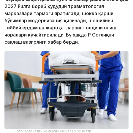
2027 йилга бориб ҳудудий травматология
марказлари тармоғи яратилади, шокка қарши
бўлимлар модернизация қилинади, шошилинч
тиббий ёрдам ва жароҳатларнинг олдини олиш
чоралари кучайтирилади. Бу ҳақда ҚР Соғлиқни
сақлаш вазирлиги хабар берди.
Фото: Марказий коммуникациялар хизмати