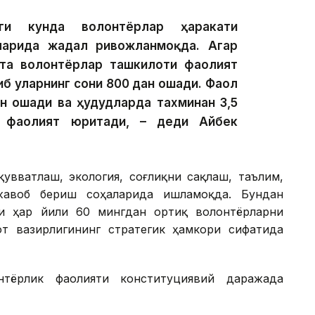
ги кунда волонтёрлар ҳаракати
ларида жадал ривожланмоқда. Агар
та волонтёрлар ташкилоти фаолият
иб уларнинг сони 800 дан ошади. Фаол
н ошади ва ҳудудларда тахминан 3,5
р фаолият юритади, – деди Айбек
қувватлаш, экология, соғлиқни сақлаш, таълим,
жавоб бериш соҳаларида ишламоқда. Бундан
и ҳар йили 60 мингдан ортиқ волонтёрларни
т вазирлигининг стратегик ҳамкори сифатида
нтёрлик фаолияти конституциявий даражада