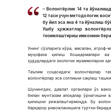
– Волонтёрлик 14 та йўналишд
12 таси учун методологик восит
бу йил эса яна 4 та йўналиш б
Ушбу ҳужжатлар волонтёрла
тизимлаштириш имконини бера
Унинг сўзларига кўра, масалан, атроф
муҳофаза қилиш бошқармалари ва 
ҳудудлардаги экологик муаммоларни ҳа
Таълим соҳасидаги волонтёрлар та
волонтёрлар эса соғлиқни сақлаш ташк
Шунингдек, давлат органлари ўз вако
билан мунтазам алоқалар ўрнатишни в
қилишни режалаштирмоқда. Бу волон
барқарор ривожланишига туртки беради