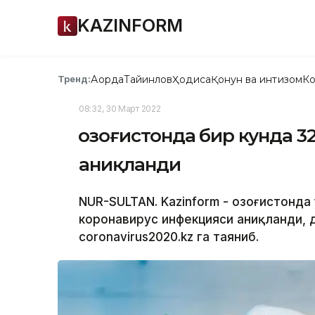
KAZINFORM
Ақорда
Тайинлов
Ҳодиса
Қонун ва интизом
Ко
Тренд:
08:32, 30 Март 2022
Қозоғистонда бир кунда 
аниқланди
NUR-SULTAN. Kazinform - Қозоғистонд
коронавирус инфекцияси аниқланди, 
cоronavirus2020.kz га таяниб.