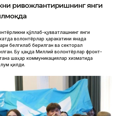
икни ривожлантиришнинг янги
илмоқда
лонтёрликни қўллаб-қувватлашнинг янги
жатда волонтёрлар ҳаракатини янада
ари белгилаб берилган ва секторал
илган. Бу ҳақда Миллий волонтёрлар фронт-
тана шаҳар коммуникациялар хизматида
лум қилди.