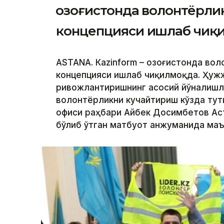
Қозоғистонда волонтёрл
концепцияси ишлаб чиқ
ASTANА. Кazinform – Қозоғистонда во
концепцияси ишлаб чиқилмоқда. Ҳуж
ривожлантиришнинг асосий йўналишл
волонтёрликни кучайтириш кўзда тут
офиси раҳбари Айбек Досимбетов Ас
бўлиб ўтган матбуот анжуманида маъ