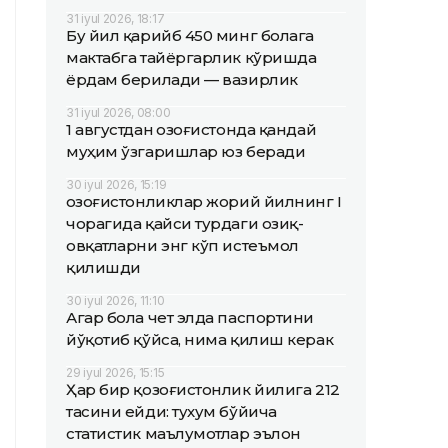
31 iyul 2026, 18:17
Бу йил қарийб 450 минг болага
мактабга тайёргарлик кўришда
ёрдам берилади — вазирлик
31 iyul 2026, 08:00
1 августдан Қозоғистонда қандай
муҳим ўзгаришлар юз беради
30 iyul 2026, 15:19
Қозоғистонликлар жорий йилнинг I
чорагида қайси турдаги озиқ-
овқатларни энг кўп истеъмол
қилишди
30 iyul 2026, 11:10
Агар бола чет элда паспортини
йўқотиб қўйса, нима қилиш керак
29 iyul 2026, 15:15
Ҳар бир қозоғистонлик йилига 212
тасини ейди: тухум бўйича
статистик маълумотлар эълон