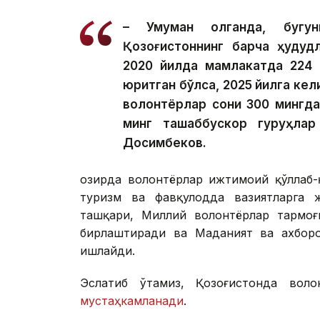
– Умуман олганда, бугун
Қозоғистоннинг барча ҳудуд
2020 йилда мамлакатда 224 
юритган бўлса, 2025 йилга кел
волонтёрлар сони 300 мингда
минг ташаббускор гуруҳла
Досимбеков.
Ҳозирда волонтёрлар ижтимоий қўллаб-
туризм ва фавқулодда вазиятларга 
ташқари, Миллий волонтёрлар тармоғ
бирлаштиради ва Маданият ва ахборо
ишлайди.
Эслатиб ўтамиз, Қозоғистонда воло
мустаҳкамланади
.