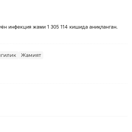
н инфекция жами 1 305 114 кишида аниқланган.
нгилик
Жамият