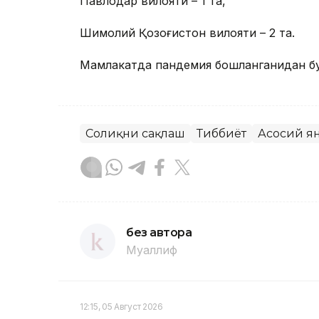
Павлодар вилояти – 1 та,
Шимолий Қозоғистон вилояти – 2 та.
Мамлакатда пандемия бошланганидан буё
Соғлиқни сақлаш
Тиббиёт
Асосий я
без автора
Муаллиф
12:15, 05 Август 2026