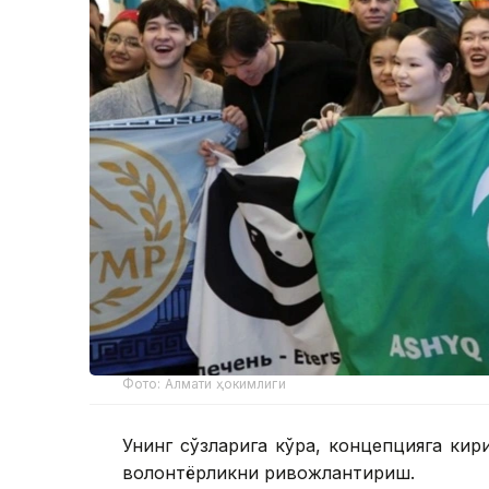
Фото: Алмати ҳокимлиги
Унинг сўзларига кўра, концепцияга ки
волонтёрликни ривожлантириш.