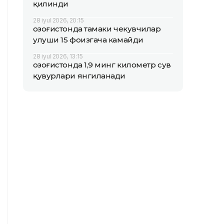
қилинди
28 iyul 2026, 20:15
Қозоғистонда тамаки чекувчилар
улуши 15 фоизгача камайди
28 iyul 2026, 13:15
Қозоғистонда 1,9 минг километр сув
қувурлари янгиланади