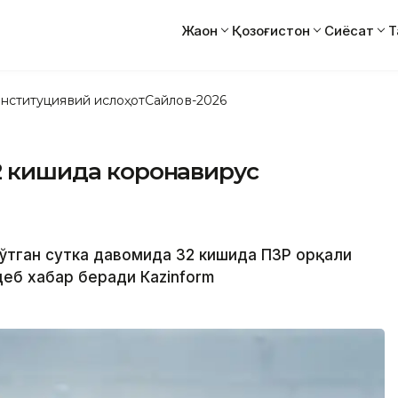
Жаҳон
Қозоғистон
Сиёсат
Т
нституциявий ислоҳот
Сайлов-2026
32 кишида коронавирус
а ўтган сутка давомида 32 кишида ПЗР орқали
деб хабар беради Кazinform