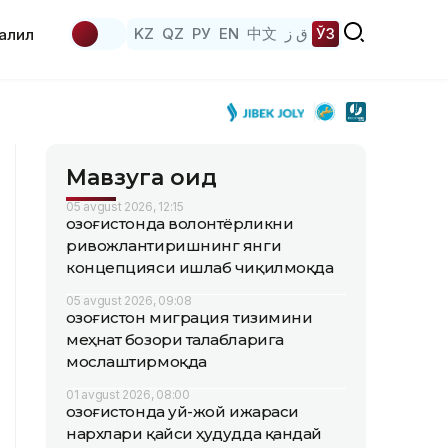
KZ
QZ
РУ
EN
中文
ق ز
ЎЗ
аҳлил
Мавзуга оид
05 avgust 2026, 12:15
Қозоғистонда волонтёрликни
ривожлантиришнинг янги
концепцияси ишлаб чиқилмоқда
05 avgust 2026, 09:08
Қозоғистон миграция тизимини
меҳнат бозори талабларига
мослаштирмоқда
01 avgust 2026, 08:00
Қозоғистонда уй-жой ижараси
нархлари қайси ҳудудда қандай