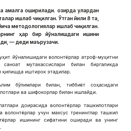
а амалга оширилади. Ҳозирда улардан
алар ишлаб чиқилган. Ўтган йили 8 та,
ўйича методологиялар ишлаб чиқилган.
рнинг ҳар бир йўналишдаги ишини
ди, — деди маърузачи.
-муҳит йўналишидаги волонтёрлар атроф-муҳитни
саноат мутахассислари билан биргаликда
л қилишда иштирок этадилар.
ълим бўлимлари билан, тиббиёт соҳасидаги
илотлари ва шифокорлар билан ишлайди.
латлари доирасида волонтёрлар ташкилотлари
а волонтёрлар учун махсус тренинглар ташкил
тёрлар ишининг сифатини оширади ва унинг
.