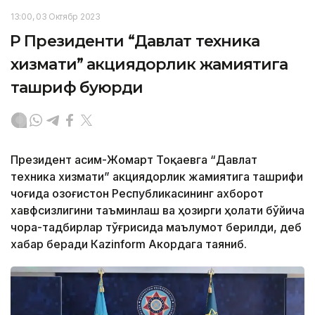
13:00, 03 Октябр 2023
ҚР Президенти “Давлат техника
хизмати” акциядорлик жамиятига
ташриф буюрди
Президент Қасим-Жомарт Тоқаевга “Давлат
техника хизмати” акциядорлик жамиятига ташрифи
чоғида Қозоғистон Республикасининг ахборот
хавфсизлигини таъминлаш ва ҳозирги ҳолати бўйича
чора-тадбирлар тўғрисида маълумот берилди, деб
хабар беради Каzinform Акордага таяниб.