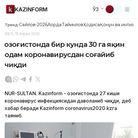
KAZINFORM
ЎЗ
Сайлов-2026
Ақорда
Тайинлов
Ҳодиса
Қонун ва интизо
Тренд:
09:11, 15 Апрел 2022
Қозоғистонда бир кунда 30 га яқин
одам коронавирусдан соғайиб
чиқди
NUR-SULTAN. Kazinform - Қозоғистонда 27 киши
коронавирус инфекциясидан даволаниб чиқди, деб
хабар беради Kazinform cоronavirus2020.kzга
таяниб.