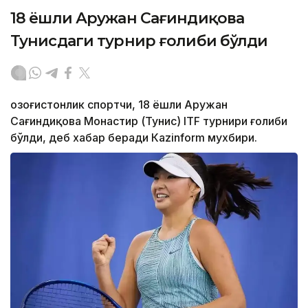
18 ёшли Аружан Сағиндиқова
Тунисдаги турнир ғолиби бўлди
Қозоғистонлик спортчи, 18 ёшли Аружан
Сағиндиқова Монастир (Тунис) ITF турнири ғолиби
бўлди, деб хабар беради Каzinform мухбири.