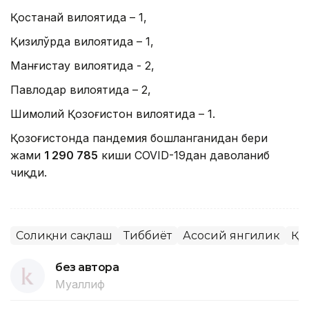
Қостанай вилоятида – 1,
Қизилўрда вилоятида – 1,
Манғистау вилоятида - 2,
Павлодар вилоятида – 2,
Шимолий Қозоғистон вилоятида – 1.
Қозоғистонда пандемия бошланганидан бери
жами
1 290 785
киши COVID-19дан даволаниб
чиқди.
Соғлиқни сақлаш
Тиббиёт
Асосий янгилик
ҚР
без автора
Муаллиф