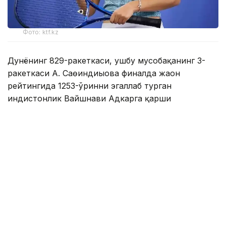
Фото: ktf.kz
Дунёнинг 829-ракеткаси, ушбу мусобақанинг 3-
ракеткаси А. Саөиндиыова финалда жаҳон
рейтингида 1253-ўринни эгаллаб турган
ҳиндистонлик Вайшнави Адкарга қарши
чемпионлик учун кураш олиб борди.
Биринчи партия кескин курашлар остида ўтди,
Аружан тай-брейкда муваффақиятли ўйнади - 7:6
(8:6).
Иккинчи сетда қозоғистонлик ёш теннисчи
рақибига ҳеч қандай имконият қолдирмади - 6:0.
Шу тариқа Аружан Сағиндиқова муҳим ғалабага
эришди.