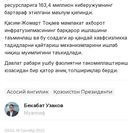
ресурсларига 163,4 миллион киберҳужумнинг
бартараф этилгани маълум қилинди.
Қасим-Жомарт Тоқаев мамлакат ахборот
инфратузилмасининг барқарор ишлашини
таъминлаш ва бу соҳадаги ҳар қандай хавфсизликка
таҳдидларни қайтариш механизмларини ишлаб
чиқиш муҳимлигини таъкидлади.
Давлат раҳбари ушбу фаолиятни такомиллаштириш
юзасидан бир қатор аниқ топшириқлар берди.
Асосий янгилик
Қозоғистон Президенти
Бекабат Узаков
Муаллиф
09:05, 18 Сентябр 2023