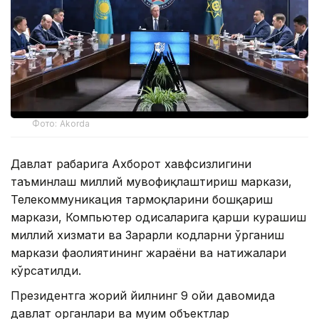
Фото: Akorda
Давлат раҳбарига Ахборот хавфсизлигини
таъминлаш миллий мувофиқлаштириш маркази,
Телекоммуникация тармоқларини бошқариш
маркази, Компьютер ҳодисаларига қарши курашиш
миллий хизмати ва Зарарли кодларни ўрганиш
маркази фаолиятининг жараёни ва натижалари
кўрсатилди.
Президентга жорий йилнинг 9 ойи давомида
давлат органлари ва муҳим объектлар