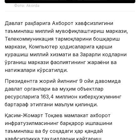
Фото: Akorda
Давлат раҳбарига Ахборот хавфсизлигини
таъминлаш миллий мувофиқлаштириш маркази,
Телекоммуникация тармоқларини бошқариш
маркази, Компьютер ҳодисаларига қарши
курашиш миллий хизмати ва Зарарли кодларни
ўрганиш маркази фаолиятининг жараёни ва
натижалари кўрсатилди.
Президентга жорий йилнинг 9 ойи давомида
давлат органлари ва муҳим объектлар
ресурсларига 163,4 миллион киберҳужумнинг
бартараф этилгани маълум қилинди.
Қасим-Жомарт Тоқаев мамлакат ахборот
инфратузилмасининг барқарор ишлашини
таъминлаш ва бу соҳадаги ҳар қандай
хавфсизликка таҳдидларни қайтариш