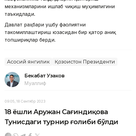
механизмларини ишлаб чиқиш муҳимлигини
таъкидлади.
Давлат раҳбари ушбу фаолиятни
такомиллаштириш юзасидан бир қатор аниқ
топшириқлар берди.
Асосий янгилик
Қозоғистон Президенти
Бекабат Узаков
Муаллиф
09:05, 18 Сентябр 2023
18 ёшли Аружан Сағиндиқова
Тунисдаги турнир ғолиби бўлди