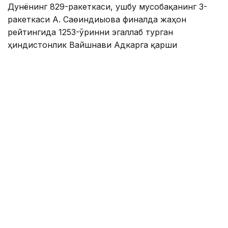
Дунёнинг 829-ракеткаси, ушбу мусобақанинг 3-
ракеткаси А. Саөиндиыова финалда жаҳон
рейтингида 1253-ўринни эгаллаб турган
ҳиндистонлик Вайшнави Адкарга қарши
чемпионлик учун кураш олиб борди.
Биринчи партия кескин курашлар остида ўтди,
Аружан тай-брейкда муваффақиятли ўйнади - 7:6
(8:6).
Иккинчи сетда қозоғистонлик ёш теннисчи
рақибига ҳеч қандай имконият қолдирмади - 6:0.
Шу тариқа Аружан Сағиндиқова муҳим ғалабага
эришди.
Эслатиб ўтамиз, аввалроқ Аружан Сағиндиқова
Тунисдаги мусобақа финалига чиққани ҳақида
хабар
берган эдик.
Муаллиф: Ғайсағали Сейтақ