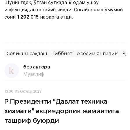
Шунингдек, ўтган суткада
9
одам ушбу
инфекциядан соғайиб чиқди. Соғайганлар умумий
сони
1 292 015
нафарга етди.
Соғлиқни сақлаш
Тиббиёт
Асосий янгилик
ҚР
без автора
Муаллиф
13:00, 03 Октябр 2023
ҚР Президенти “Давлат техника
хизмати” акциядорлик жамиятига
ташриф буюрди