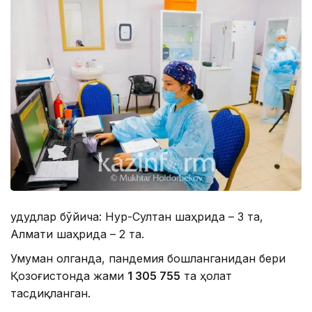
Ҳудудлар бўйича: Нур-Султан шаҳрида – 3 та,
Алмати шаҳрида – 2 та.
Умуман олганда, пандемия бошланганидан бери
Қозоғистонда жами
1 305 755
та ҳолат
тасдиқланган.