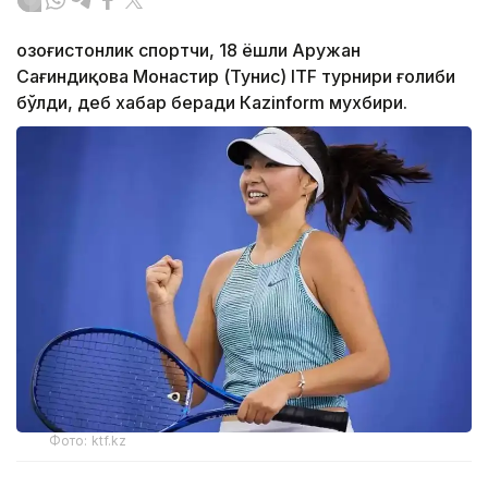
Қозоғистонлик спортчи, 18 ёшли Аружан
Сағиндиқова Монастир (Тунис) ITF турнири ғолиби
бўлди, деб хабар беради Каzinform мухбири.
Фото: ktf.kz