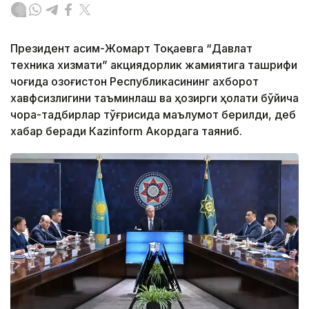
Президент Қасим-Жомарт Тоқаевга “Давлат
техника хизмати” акциядорлик жамиятига ташрифи
чоғида Қозоғистон Республикасининг ахборот
хавфсизлигини таъминлаш ва ҳозирги ҳолати бўйича
чора-тадбирлар тўғрисида маълумот берилди, деб
хабар беради Каzinform Акордага таяниб.