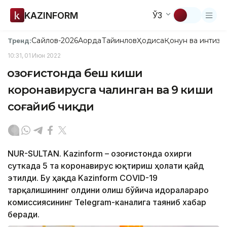
KAZINFORM
ЎЗ
Сайлов-2026
Ақорда
Тайинлов
Ҳодиса
Қонун ва интизо
Тренд:
10:31, 01 Июн 2022
Қозоғистонда беш киши
коронавирусга чалинган ва 9 киши
соғайиб чиқди
NUR-SULTAN. Kazinform – Қозоғистонда охирги
суткада 5 та коронавирус юқтириш ҳолати қайд
этилди. Бу ҳақда Kazinform CОVID-19
тарқалишининг олдини олиш бўйича идоралараро
комиссиясининг Теlegram-каналига таяниб хабар
беради.