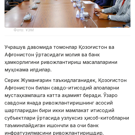
Фото: ҰЭМ
Учрашув давомида томонлар Қозоғистон ва
Афғонистон ўртасидаги молия ва банк
ҳамкорлигини ривожлантириш масалаларини
муҳокама қилдилар.
Серик Жуманғарин таъкидлаганидек, Қозоғистон
Афғонистон билан савдо-иқтисодий алоқаларни
мустаҳкамлашга катта аҳамият беради. Ўзаро
савдони янада ривожлантиришнинг асосий
шартларидан бири икки мамлакат иқтисодий
субъектлари ўртасида узлуксиз ҳисоб-китобларни
таъминлайдиган ишончли ва очиқ банк
инфратузилмасини ривожлантиришдир.