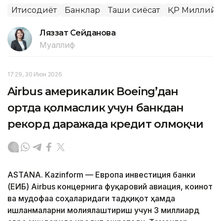
Иқтисодиёт
Банклар
Ташқи сиёсат
ҚР Миллий и
Ляззат Сейданова
Муаллиф
17:29, 30 Июн 2026
Airbus америкалик Boeing’дан
ортда қолмаслик учун банкдан
рекорд даражада кредит олмоқчи
ASTANA. Kazinform — Европа инвестиция банки
(ЕИБ) Airbus концернига фуқаровий авиация, коинот
ва мудофаа соҳаларидаги тадқиқот ҳамда
ишланмаларни молиялаштириш учун 3 миллиард