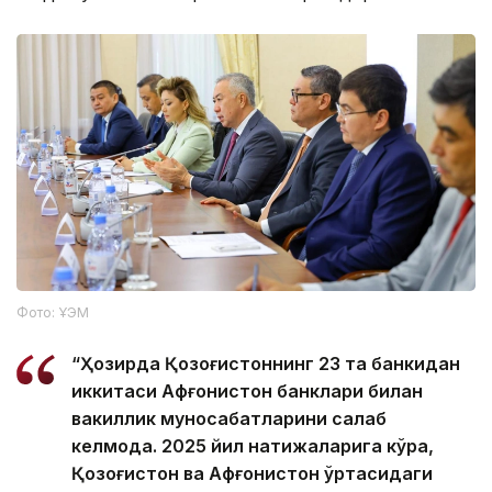
Фото: ҰЭМ
“Ҳозирда Қозоғистоннинг 23 та банкидан
иккитаси Афғонистон банклари билан
вакиллик муносабатларини сақлаб
келмоқда. 2025 йил натижаларига кўра,
Қозоғистон ва Афғонистон ўртасидаги