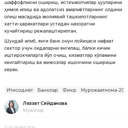
шаффофликни ошириш, истеъмолчилар ҳуқуқларини
ҳимоя қилиш ва адолатсиз амалиётларнинг олдини
олиш мақсадида молиявий ташкилотларнинг
хатти-ҳаракатлари устидан назоратни
кучайтириш режалаштирилган.
Шундай қилиб, янги банк қонун лойиҳаси нафақат
сектор учун қоидаларни янгилаш, балки кичик
иштирокчиларга йўл очиш, хизматлар кўламини
кенгайтириш ва мижозлар ишончини ошириши
керак.
Иқтисодиёт
Банклар
Фикр
Мурожаатнома-202
Ляззат Сейданова
Муаллиф
12:14, 09 Июл 2026