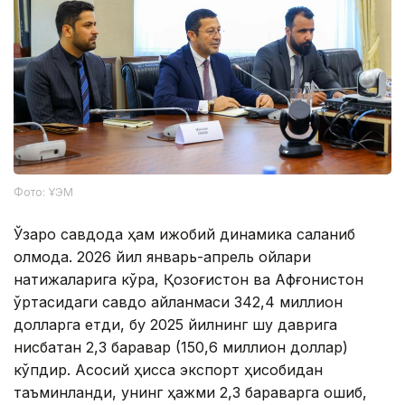
Фото: ҰЭМ
Ўзаро савдода ҳам ижобий динамика сақланиб
қолмоқда. 2026 йил январь-апрель ойлари
натижаларига кўра, Қозоғистон ва Афғонистон
ўртасидаги савдо айланмаси 342,4 миллион
долларга етди, бу 2025 йилнинг шу даврига
нисбатан 2,3 баравар (150,6 миллион доллар)
кўпдир. Асосий ҳисса экспорт ҳисобидан
таъминланди, унинг ҳажми 2,3 бараварга ошиб,