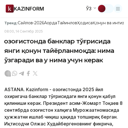
KAZINFORM
ЎЗ
Сайлов-2026
Ақорда
Тайинлов
Ҳодиса
Қонун ва интизо
Тренд:
08:00, 14 Сентябр 2025
Қозоғистонда банклар тўғрисида
янги қонун тайёрланмоқда: нима
ўзгаради ва у нима учун керак
ASTANA. Kazinform - Қозоғистонда 2025 йил
охиригача банклар тўғрисидаги янги қонун қабул
қилиниши керак. Президент Қасим-Жомарт Тоқаев 8
сентябрда Қозоғистон халқига Мурожаатномасида
ҳужжатни ишлаб чиқиш ҳақида топшириқ берган.
Иқтисодчи Олжас Худайбергеновнинг фикрича,