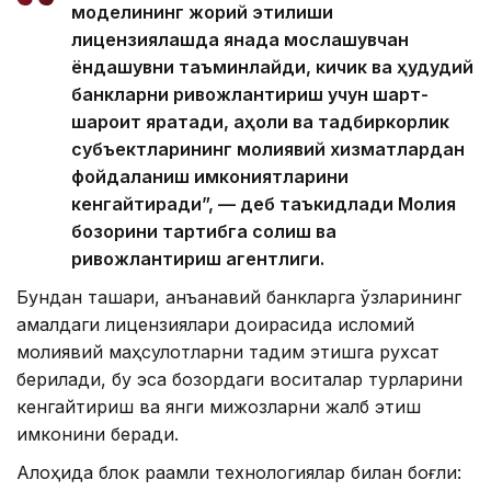
моделининг жорий этилиши
лицензиялашда янада мослашувчан
ёндашувни таъминлайди, кичик ва ҳудудий
банкларни ривожлантириш учун шарт-
шароит яратади, аҳоли ва тадбиркорлик
субъектларининг молиявий хизматлардан
фойдаланиш имкониятларини
кенгайтиради”, — деб таъкидлади Молия
бозорини тартибга солиш ва
ривожлантириш агентлиги.
Бундан ташқари, анъанавий банкларга ўзларининг
амалдаги лицензиялари доирасида исломий
молиявий маҳсулотларни тақдим этишга рухсат
берилади, бу эса бозордаги воситалар турларини
кенгайтириш ва янги мижозларни жалб этиш
имконини беради.
Алоҳида блок рақамли технологиялар билан боғлиқ: