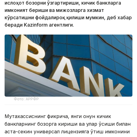
ислоҳот бозорни ўзгартириши, кичик банкларга
имконият бериши ва мижозларга хизмат
кўрсатишни фойдалироқ қилиши мумкин, деб хабар
беради Kazinform агентлиги.
Фото: АРРФР
Мутахассиснинг фикрича, янги қонун кичик
банкларнинг бозорга кириши ва улар ўсиши билан
аста-секин универсал лицензияга ўтиш имконини