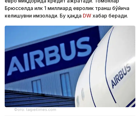
евро миқдорида кредит ажратади. Томонлар
Брюсселда илк 1 миллиард евролик транш бўйича
келишувни имзолади. Бу ҳақда
DW
хабар беради.
Фото: taipeitimes.com
ЕИБ маълумотига кўра, бу - банк тарихидаги энг
йирик кредит ҳисобланади. Маблағ Германия,