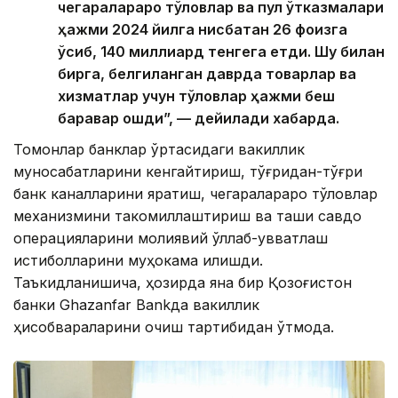
чегаралараро тўловлар ва пул ўтказмалари
ҳажми 2024 йилга нисбатан 26 фоизга
ўсиб, 140 миллиард тенгега етди. Шу билан
бирга, белгиланган даврда товарлар ва
хизматлар учун тўловлар ҳажми беш
баравар ошди”, — дейилади хабарда.
Томонлар банклар ўртасидаги вакиллик
муносабатларини кенгайтириш, тўғридан-тўғри
банк каналларини яратиш, чегаралараро тўловлар
механизмини такомиллаштириш ва ташқи савдо
операцияларини молиявий қўллаб-қувватлаш
истиқболларини муҳокама қилишди.
Таъкидланишича, ҳозирда яна бир Қозоғистон
банки Ghazanfar Bankда вакиллик
ҳисобварақларини очиш тартибидан ўтмоқда.