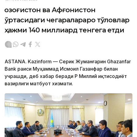
Қозоғистон ва Афғонистон
ўртасидаги чегаралараро тўловлар
ҳажми 140 миллиард тенгега етди
ASTANA. Kazinform — Серик Жуманғарин Ghazanfar
Bank раиси Муҳаммад Исмоил Газанфар билан
учрашди, деб хабар беради ҚР Миллий иқтисодиёт
вазирлиги матбуот хизмати.