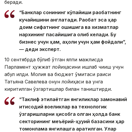
беради.
“Банклар сонининг кўпайиши рақобатнинг
кучайишини англатади. Рақобат эса ҳар
доим сифатнинг ошишига ва хизматлар
нархининг пасайишига олиб келади. Бу
бизнес учун ҳам, аҳоли учун ҳам фойдали”,
— деди эксперт.
10 сентябрда бўлиб ўтган ялпи мажлисда
Парламент ҳужжат лойиҳасини ишлаб чиқиш учун
қабул қилди. Молия ва бюджет қўмитаси раиси
Татьяна Савелева қонун лойиҳаси ва унга
киритилган ўзгартишлар билан таништирди.
“Таклиф этилаётган янгиликлар замонавий
иқтисодий воқеликлар ва технологик
ўзгаришларни ҳисобга олган ҳолда банк
секторининг меъёрий-ҳуқуқий базасини ҳар
томонлама янгилашга қаратилган. Улар