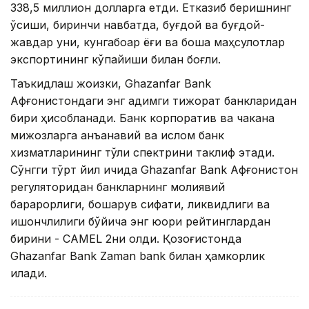
338,5 миллион долларга етди. Етказиб беришнинг
ўсиши, биринчи навбатда, буғдой ва буғдой-
жавдар уни, кунгабоқар ёғи ва бошқа маҳсулотлар
экспортининг кўпайиши билан боғлиқ.
Таъкидлаш жоизки, Ghazanfar Bank
Афғонистондаги энг қадимги тижорат банкларидан
бири ҳисобланади. Банк корпоратив ва чакана
мижозларга анъанавий ва ислом банк
хизматларининг тўлиқ спектрини таклиф этади.
Сўнгги тўрт йил ичида Ghazanfar Bank Афғонистон
регуляторидан банкларнинг молиявий
барқарорлиги, бошқарув сифати, ликвидлиги ва
ишончлилиги бўйича энг юқори рейтинглардан
бирини - CAMEL 2ни олди. Қозоғистонда
Ghazanfar Bank Zaman bank билан ҳамкорлик
қилади.