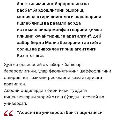
банк тизимининг барқарорлиги ва
рақобатбардошлигини ошириш,
молиялаштиришнинг янги шаклларини
ишлаб чиқиш ва рақамли асрда
истеъмолчилар манфаатларини ҳимоя
қилишни кучайтиришга қаратилган”, деб
хабар берди Молия бозорини тартибга
солиш ва ривожлантириш агентлиги
Kazinformга.
Ҳужжатда асосий эътибор - банклар
барқарорлигини, улар фаолиятининг шаффофлигини
ошириш ва тизимли рискларни камайтиришга
қаратилган.
Асосий қоидалардан бири икки турдаги
лицензияларни жорий этиш бўлади - асосий ва
универсал.
“Асосий ва универсал банк лицензияси