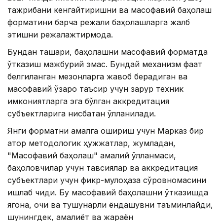
тажрибани кенгайтиришни ва масофавий баҳолаш
форматини барча режали баҳолашларга жалб
этишни режалажтирмоқда.
Бундан ташқари, баҳолашни масофавий форматда
ўтказиш мажбурий эмас. Бундай механизм фақат
белгиланган мезонларга жавоб берадиган ва
масофавий ўзаро таъсир учун зарур техник
имкониятларга эга бўлган аккредитация
субъектларига нисбатан қўлланилади.
Янги форматни амалга ошириш учун Марказ бир
қатор методологик ҳужжатлар, жумладан,
"Масофавий баҳолаш" амалий қўлланмаси,
баҳоловчилар учун тавсиялар ва аккредитация
субъектлари учун фикр-мулоҳаза сўровномасини
ишлаб чиқди. Бу масофавий баҳолашни ўтказишда
ягона, очиқ ва тушунарли ёндашувни таъминлайди,
шунингдек, амалиёт ва жараён