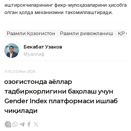
иштирокчиларининг фикр-мулоҳазаларини ҳисобга
олган ҳолда механизмни такомиллаштиради.
Рақамли Қозоғистон
Рақамли ривожланиш
ҚР С
Бекабат Узаков
Муаллиф
11:10, 03 Июл 2026
Қозоғистонда аёллар
тадбиркорлигини баҳолаш учун
Gender Index платформаси ишлаб
чиқилади