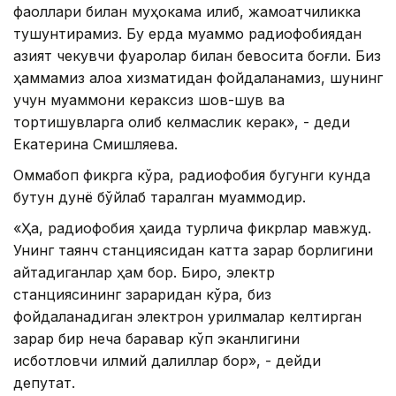
фаоллари билан муҳокама қилиб, жамоатчиликка
тушунтирамиз. Бу ерда муаммо радиофобиядан
азият чекувчи фуқаролар билан бевосита боғлиқ. Биз
ҳаммамиз алоқа хизматидан фойдаланамиз, шунинг
учун муаммони кераксиз шов-шув ва
тортишувларга олиб келмаслик керак», - деди
Екатерина Смишляева.
Оммабоп фикрга кўра, радиофобия бугунги кунда
бутун дунё бўйлаб тарқалган муаммодир.
«Ҳа, радиофобия ҳақида турлича фикрлар мавжуд.
Унинг таянч станциясидан катта зарар борлигини
айтадиганлар ҳам бор. Бироқ, электр
станциясининг зараридан кўра, биз
фойдаланадиган электрон қурилмалар келтирган
зарар бир неча баравар кўп эканлигини
исботловчи илмий далиллар бор», - дейди
депутат.