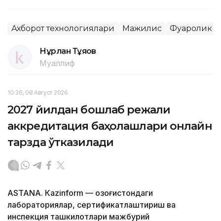
Ахборот технологиялари
Мажилис
Фуқаролик ж
Нұрлан Тұяқов
Муаллиф
10:36, 08 Август 2026
2027 йилдан бошлаб режали
аккредитация баҳолашлари онлайн
тарзда ўтказилади
ASTANА. Кazinform — Қозоғистондаги
лабораториялар, сертификатлаштириш ва
инспекция ташкилотлари мажбурий