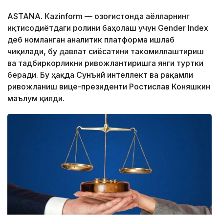
ASTANА. Кazinform — Қозоғистонда аёлларнинг
иқтисодиётдаги ролини баҳолаш учун Gender Index
деб номланган аналитик платформа ишлаб
чиқилади, бу давлат сиёсатини такомиллаштириш
ва тадбиркорликни ривожлантиришга янги туртки
беради. Бу ҳақда Сунъий интеллект ва рақамли
ривожланиш вице-президенти Ростислав Коняшкин
маълум қилди.