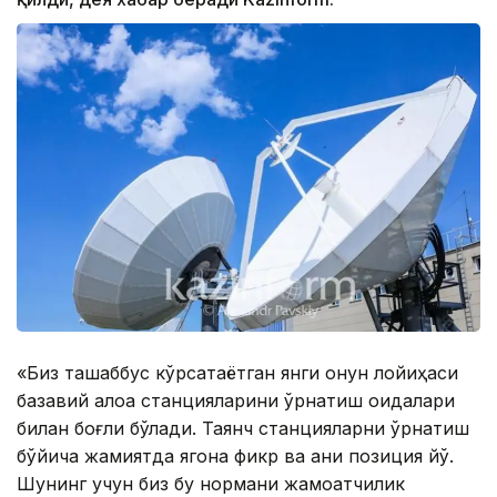
«Биз ташаббус кўрсатаётган янги қонун лойиҳаси
базавий алоқа станцияларини ўрнатиш қоидалари
билан боғлиқ бўлади. Таянч станцияларни ўрнатиш
бўйича жамиятда ягона фикр ва аниқ позиция йўқ.
Шунинг учун биз бу нормани жамоатчилик