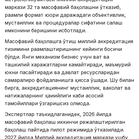
маркази 32 та масофавий баҳолашни ўтказиб,
рақамли формат юқори даражадаги объективлик,
мустақиллик ва процедуралар сифатини сақлаш
имконини беришини исботлади.
Масофавий баҳолашга ўтиш миллий аккредитация
тизимини рақамлаштиришнинг кейинги босқичи
бўлди. Янги механизм бизнес учун вақт ва
ташкилий харажатларни камайтиради, маъмурий
юкни пасайтиради ва давлат ресурсларидан
самаралироқ фойдаланишга ҳисса қўшади. Шу билан
бирга, аккредитациянинг мустақиллик, ваколат ва
натижаларнинг ҳақиқийлиги каби асосий
тамойиллари ўзгаришсиз қолмоқда.
Экспертлар таъкидлаганидек, 2026 йилда
масофавий баҳолаш иккинчи режалаштирилган
баҳолаш пайтида пилот режимида ўтказилади.
2027 йилда Миллий аккредитация маркази ушбу