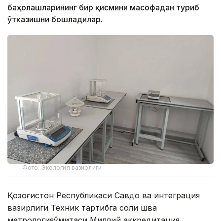
баҳолашларининг бир қисмини масофадан туриб
ўтказишни бошладилар.
Фото: Экология вазирлиги
Қозоғистон Республикаси Савдо ва интеграция
вазирлиги Техник тартибга соли шва
метрологияқўмитаси Миллий аккредитация