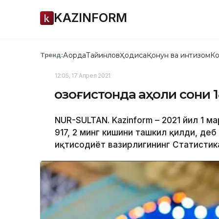
KAZINFORM
Ақорда
Тайинлов
Ҳодиса
Қонун ва интизом
Ко
Тренд:
12:05, 17 Апрел 2021
Қозоғистонда аҳоли сони 
NUR-SULTAN. Kazinform – 2021 йил 1 ма
917, 2 минг кишини ташкил қилди, де
иқтисодиёт вазирлигининг Статистика