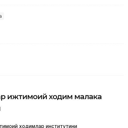
а
фар ижтимоий ходим малака
и
жтимоий ходимлар институтини