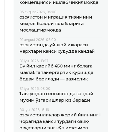
концепцияси ишлаб чиқилмоқда
05 avgust 2026, 09:08
Қозоғистон миграция тизимини
меҳнат бозори талабларига
мослаштирмоқда
01 avgust 2026, 08:00
Қозоғистонда уй-жой ижараси
нархлари қайси ҳудудда қандай
31 iyul 2026, 18:17
Бу йил қарийб 450 минг болага
мактабга тайёргарлик кўришда
ёрдам берилади — вазирлик
31 iyul 2026, 08:00
1 августдан Қозоғистонда қандай
муҳим ўзгаришлар юз беради
30 iyul 2026, 15:19
Қозоғистонликлар жорий йилнинг I
чорагида қайси турдаги озиқ-
овқатларни энг кўп истеъмол