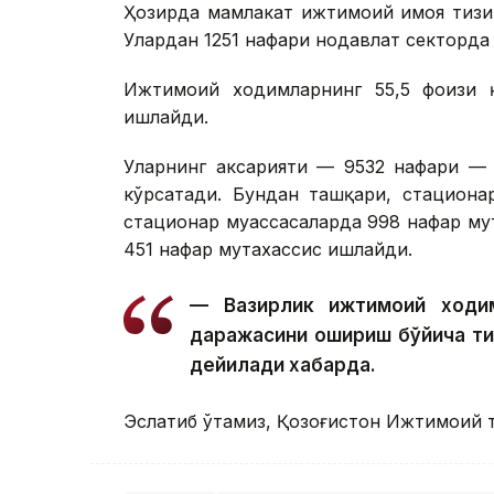
Ҳозирда мамлакат ижтимоий ҳимоя тиз
Улардан 1251 нафари нодавлат секторда
Ижтимоий ходимларнинг 55,5 фоизи қ
ишлайди.
Уларнинг аксарияти — 9532 нафари — 
кўрсатади. Бундан ташқари, стациона
стационар муассасаларда 998 нафар му
451 нафар мутахассис ишлайди.
— Вазирлик ижтимоий ходим
даражасини ошириш бўйича т
дейилади хабарда.
Эслатиб ўтамиз, Қозоғистон Ижтимоий 