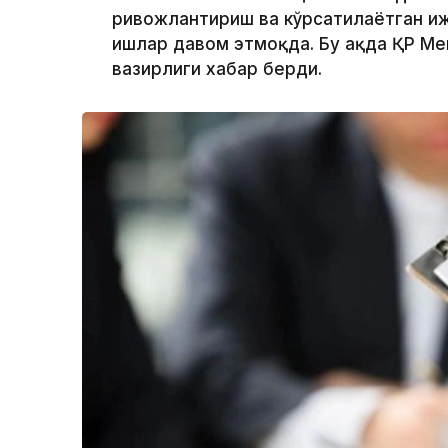
ривожлантириш ва кўрсатилаётган и
ишлар давом этмоқда. Бу ҳақда ҚР Меҳ
вазирлиги хабар берди.