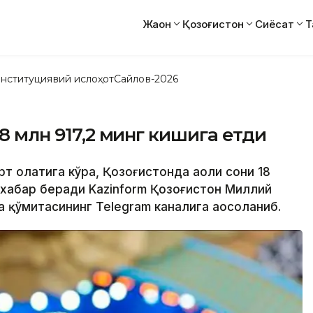
Жаҳон
Қозоғистон
Сиёсат
Т
нституциявий ислоҳот
Сайлов-2026
18 млн 917,2 минг кишига етди
рт ҳолатига кўра, Қозоғистонда аҳоли сони 18
б хабар беради Kazinform Қозоғистон Миллий
 қўмитасининг Telegram каналига аосоланиб.