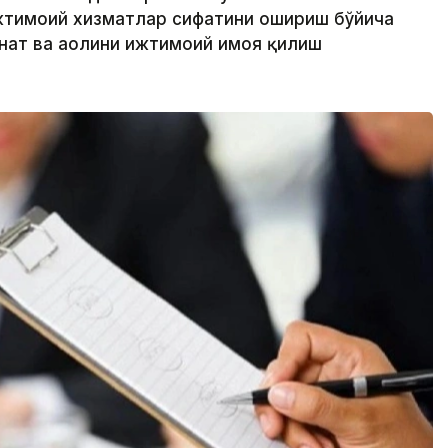
жтимоий хизматлар сифатини ошириш бўйича
нат ва аҳолини ижтимоий ҳимоя қилиш