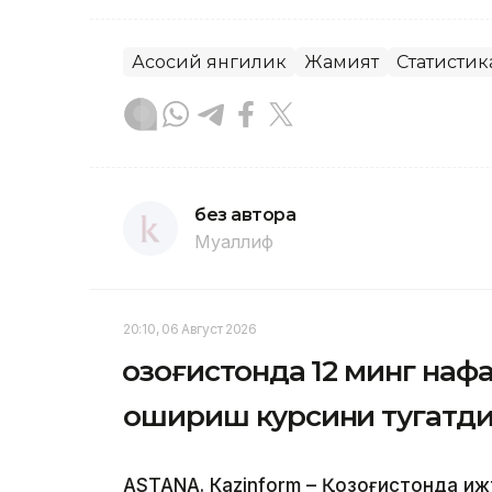
Асосий янгилик
Жамият
Статистик
без автора
Муаллиф
20:10, 06 Август 2026
Қозоғистонда 12 минг на
ошириш курсини тугатд
ASTANА. Кazinform – Қозоғистонда и