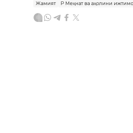
Жамият
ҚР Меҳнат ва аҳолини ижти
Бекабат Узаков
Муаллиф
12:15, 05 Август 2026
Қозоғистонда волонтёрл
концепцияси ишлаб чиқ
ASTANА. Кazinform – Қозоғистонда в
концепцияси ишлаб чиқилмоқда. Ҳужж
ривожлантиришнинг асосий йўналишл