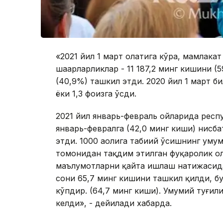
«2021 йил 1 март ҳолатига кўра, мамлака
шаҳарларликлар - 11 187,2 минг кишини (5
(40,9%) ташкил этди. 2020 йил 1 март би
ёки 1,3 фоизга ўсди.
2021 йил январь-февраль ойларида респу
январь-февралга (42,0 минг киши) нисба
этди. 1000 аҳолига табиий ўсишнинг ум
томонидан тақдим этилган фуқаролик ҳо
маълумотларни қайта ишлаш натижасида
сони 65,7 минг кишини ташкил қилди, бу
кўпдир. (64,7 минг киши). Умумий туғил
келди», - дейилади хабарда.