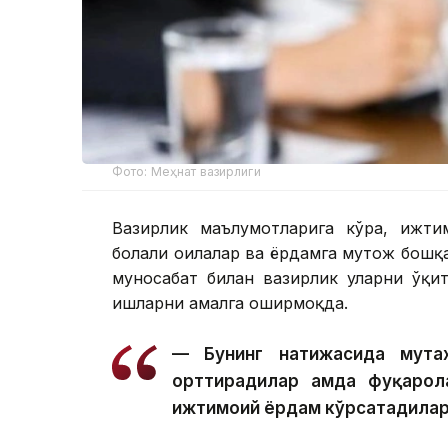
Фото: Меҳнат вазирлиги
Вазирлик маълумотларига кўра, ижти
болали оилалар ва ёрдамга муҳтож бошқ
муносабат билан вазирлик уларни ўқи
ишларни амалга оширмоқда.
— Бунинг натижасида мута
орттирадилар ҳамда фуқарол
ижтимоий ёрдам кўрсатадилар