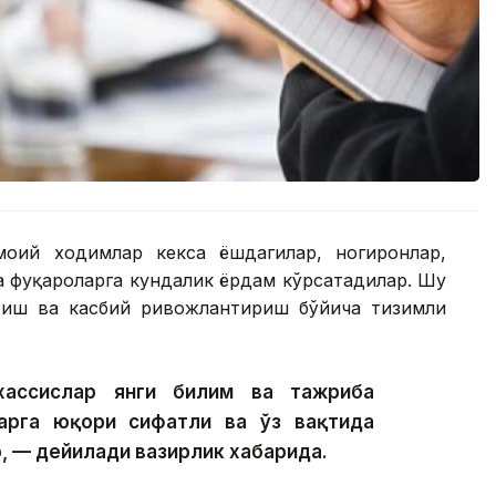
моий ходимлар кекса ёшдагилар, ногиронлар,
а фуқароларга кундалик ёрдам кўрсатадилар. Шу
тиш ва касбий ривожлантириш бўйича тизимли
хассислар янги билим ва тажриба
арга юқори сифатли ва ўз вақтида
, — дейилади вазирлик хабарида.