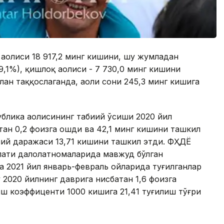
т аҳолиси 18 917,2 минг кишини, шу жумладан
9,1%), қишлоқ аҳолиси - 7 730,0 минг кишини
лан таққослаганда, аҳоли сони 245,3 минг кишига
блика аҳолисининг табиий ўсиши 2020 йил
тан 0,2 фоизга ошди ва 42,1 минг кишини ташкил
умий даражаси 13,71 кишини ташкил этди. ФҲДЁ
лати далолатномаларида мавжуд бўлган
 2021 йил январь-февраль ойларида туғилганлар
 2020 йилнинг даврига нисбатан 1,6 фоизга
иш коэффиценти 1000 кишига 21,41 туғилиш тўғри