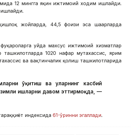
имида 12 мингга яқин ижтимоий ходим ишлайди.
 ишлайди.
ишлоқ жойларда, 44,5 фоизи эса шаҳарларда
фуқароларга уйда махсус ижтимоий хизматлар
р ташкилотларда 1020 нафар мутахассис, ярим
тахассис ва вақтинчалик қолиш ташкилотларида
ларни ўқитиш ва уларнинг касбий
изимли ишларни давом эттирмоқда, —
тараққиёт индексида
61-ўринни эгаллади
.