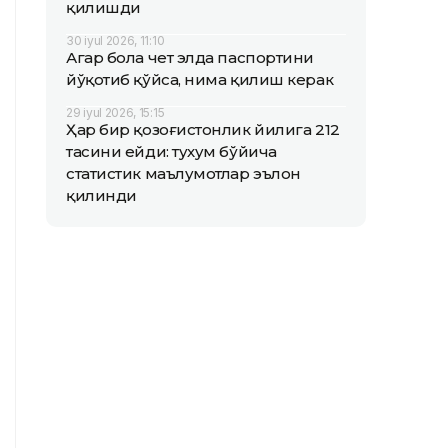
қилишди
30 iyul 2026, 11:10
Агар бола чет элда паспортини
йўқотиб қўйса, нима қилиш керак
29 iyul 2026, 15:15
Ҳар бир қозоғистонлик йилига 212
тасини ейди: тухум бўйича
статистик маълумотлар эълон
қилинди