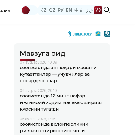
KZ
QZ
РУ
EN
中文
ق ز
ЎЗ
аҳлил
Мавзуга оид
07 avgust 2026, 10:39
Қозоғистонда энг юқори маошни
кутаётганлар — учувчилар ва
стюардессалар
06 avgust 2026, 20:10
Қозоғистонда 12 минг нафар
ижтимоий ходим малака ошириш
курсини тугатди
05 avgust 2026, 12:15
Қозоғистонда волонтёрликни
ривожлантиришнинг янги