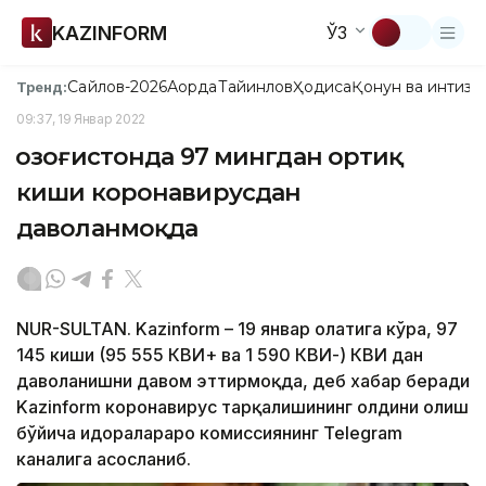
KAZINFORM
ЎЗ
Сайлов-2026
Ақорда
Тайинлов
Ҳодиса
Қонун ва интизо
Тренд:
09:37, 19 Январ 2022
Қозоғистонда 97 мингдан ортиқ
киши коронавирусдан
даволанмоқда
NUR-SULTAN. Kazinform – 19 январ ҳолатига кўра, 97
145 киши (95 555 КВИ+ ва 1 590 КВИ-) КВИ дан
даволанишни давом эттирмоқда, деб хабар беради
Kazinform коронавирус тарқалишининг олдини олиш
бўйича идоралараро комиссиянинг Telegram
каналига асосланиб.