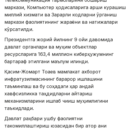
Телекоммуникация тармоқларини бошқариш
маркази, Компьютер ҳодисаларига қарши курашиш
миллий хизмати ва Зарарли кодларни ўрганиш
маркази фаолиятининг жараёни ва натижалари
кўрсатилди.
Президентга жорий йилнинг 9 ойи давомида
давлат органлари ва муҳим объектлар
ресурсларига 163,4 миллион киберҳужумнинг
бартараф этилгани маълум қилинди.
Қасим-Жомарт Тоқаев мамлакат ахборот
инфратузилмасининг барқарор ишлашини
таъминлаш ва бу соҳадаги ҳар қандай
хавфсизликка таҳдидларни қайтариш
механизмларини ишлаб чиқиш муҳимлигини
таъкидлади.
Давлат раҳбари ушбу фаолиятни
такомиллаштириш юзасидан бир қатор аниқ