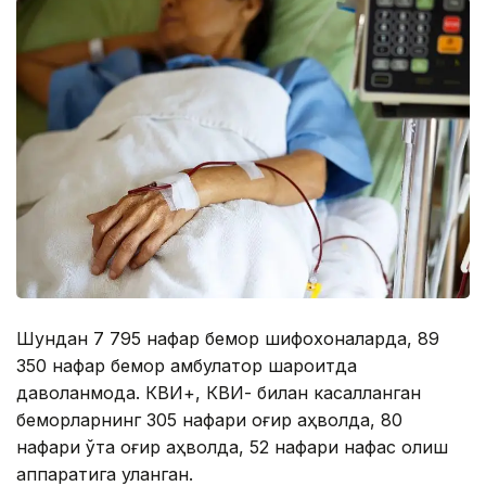
Шундан 7 795 нафар бемор шифохоналарда, 89
350 нафар бемор амбулатор шароитда
даволанмоқда. КВИ+, КВИ- билан касалланган
беморларнинг 305 нафари оғир аҳволда, 80
нафари ўта оғир аҳволда, 52 нафари нафас олиш
аппаратига уланган.