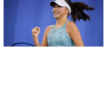
Фото: ktf.kz
Дунёнинг 829-ракеткаси, ушбу мусобақанинг 3-
ракеткаси А. Саөиндиыова финалда жаҳон
рейтингида 1253-ўринни эгаллаб турган
ҳиндистонлик Вайшнави Адкарга қарши
чемпионлик учун кураш олиб борди.