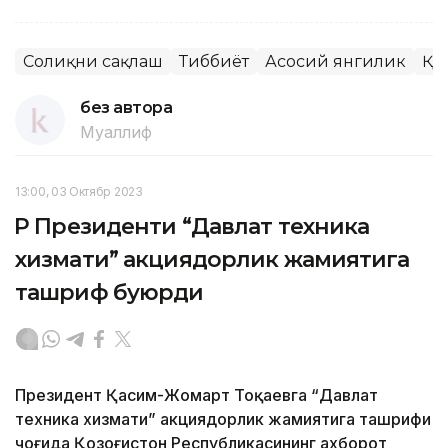
Соғлиқни сақлаш
Тиббиёт
Асосий янгилик
ҚР
без автора
Муаллиф
13:00, 03 Октябр 2023
ҚР Президенти “Давлат техника
хизмати” акциядорлик жамиятига
ташриф буюрди
Президент Қасим-Жомарт Тоқаевга “Давлат
техника хизмати” акциядорлик жамиятига ташрифи
чоғида Қозоғистон Республикасининг ахборот