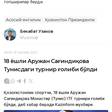
топшириқлар берди.
Асосий янгилик
Қозоғистон Президенти
Бекабат Узаков
Муаллиф
09:05, 18 Сентябр 2023
18 ёшли Аружан Сағиндиқова
Тунисдаги турнир ғолиби бўлди
Қозоғистонлик спортчи, 18 ёшли Аружан
Сағиндиқова Монастир (Тунис) ITF турнири ғолиби
бўлди, деб хабар беради Каzinform мухбири.