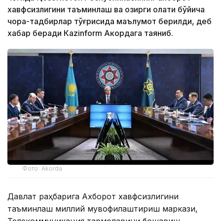
хавфсизлигини таъминлаш ва ҳозирги ҳолати бўйича
чора-тадбирлар тўғрисида маълумот берилди, деб
хабар беради Каzinform Акордага таяниб.
Фото: Akorda
Давлат раҳбарига Ахборот хавфсизлигини
таъминлаш миллий мувофиқлаштириш маркази,