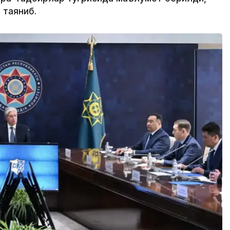
 таяниб.