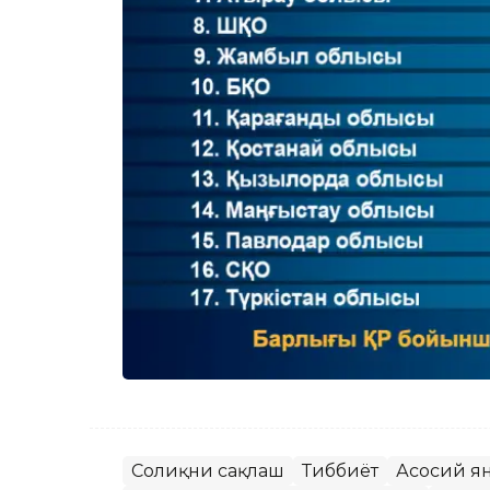
Соғлиқни сақлаш
Тиббиёт
Асосий я