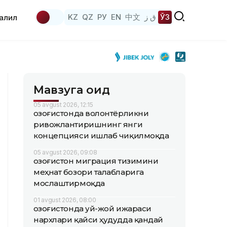
KZ
QZ
РУ
EN
中文
ق ز
ЎЗ
аҳлил
Мавзуга оид
05 avgust 2026, 12:15
Қозоғистонда волонтёрликни
ривожлантиришнинг янги
концепцияси ишлаб чиқилмоқда
05 avgust 2026, 09:08
Қозоғистон миграция тизимини
меҳнат бозори талабларига
мослаштирмоқда
01 avgust 2026, 08:00
Қозоғистонда уй-жой ижараси
нархлари қайси ҳудудда қандай