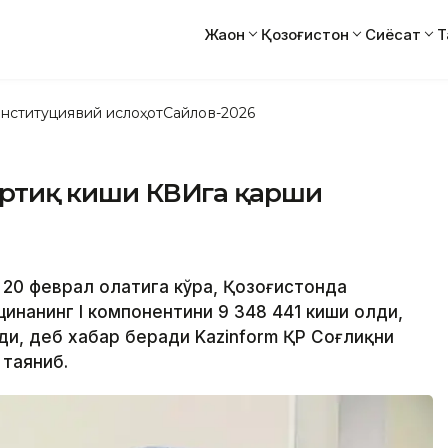
Жаҳон
Қозоғистон
Сиёсат
Т
нституциявий ислоҳот
Сайлов-2026
 ортиқ киши КВИга қарши
 20 феврал ҳолатига кўра, Қозоғистонда
инанинг I компонентини 9 348 441 киши олди,
лди, деб хабар беради Kazinform ҚР Соғлиқни
 таяниб.