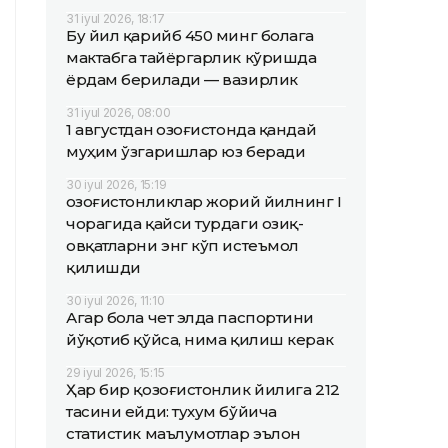
31 iyul 2026, 18:17
Бу йил қарийб 450 минг болага
мактабга тайёргарлик кўришда
ёрдам берилади — вазирлик
31 iyul 2026, 08:00
1 августдан Қозоғистонда қандай
муҳим ўзгаришлар юз беради
30 iyul 2026, 15:19
Қозоғистонликлар жорий йилнинг I
чорагида қайси турдаги озиқ-
овқатларни энг кўп истеъмол
қилишди
30 iyul 2026, 11:10
Агар бола чет элда паспортини
йўқотиб қўйса, нима қилиш керак
29 iyul 2026, 15:15
Ҳар бир қозоғистонлик йилига 212
тасини ейди: тухум бўйича
статистик маълумотлар эълон