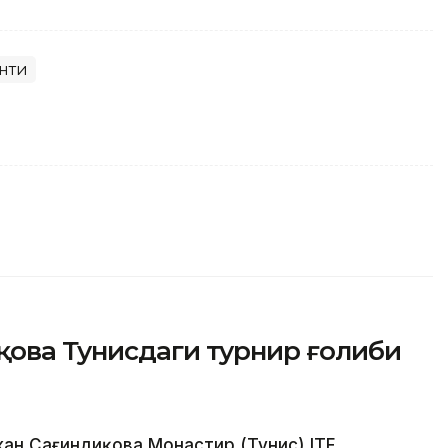
нти
қова Тунисдаги турнир ғолиби
ан Сағиндиқова Монастир (Тунис) ITF