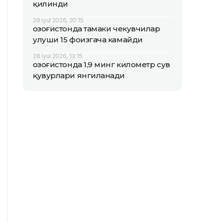
қилинди
28 iyul 2026, 20:15
Қозоғистонда тамаки чекувчилар
улуши 15 фоизгача камайди
28 iyul 2026, 13:15
Қозоғистонда 1,9 минг километр сув
қувурлари янгиланади