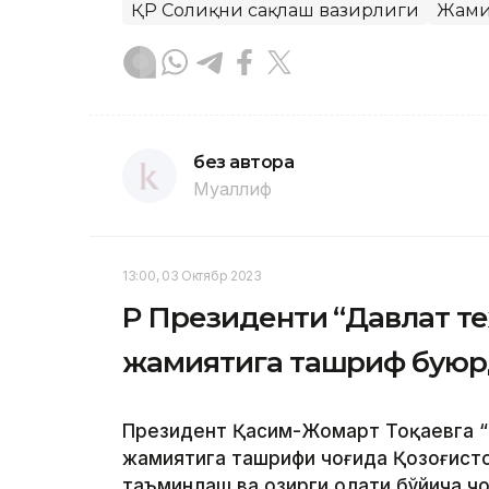
ҚР Соғлиқни сақлаш вазирлиги
Жами
без автора
Муаллиф
13:00, 03 Октябр 2023
ҚР Президенти “Давлат т
жамиятига ташриф бую
Президент Қасим-Жомарт Тоқаевга “
жамиятига ташрифи чоғида Қозоғисто
таъминлаш ва ҳозирги ҳолати бўйича 