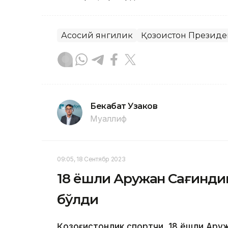
Асосий янгилик
Қозоғистон Президе
Бекабат Узаков
Муаллиф
09:05, 18 Сентябр 2023
18 ёшли Аружан Сағинди
бўлди
Қозоғистонлик спортчи, 18 ёшли Аруж