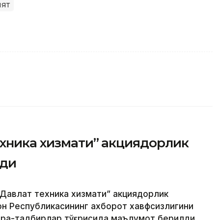
ят
ехника хизмати” акциядорлик
рди
Давлат техника хизмати” акциядорлик
н Республикасининг ахборот хавфсизлигини
чора-тадбирлар тўғрисида маълумот берилди,