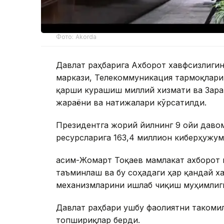
Фото: Akorda
Давлат раҳбарига Ахборот хавфсизлиг
маркази, Телекоммуникация тармоқлари
қарши курашиш миллий хизмати ва Зара
жараёни ва натижалари кўрсатилди.
Президентга жорий йилнинг 9 ойи даво
ресурсларига 163,4 миллион киберҳужум
Қасим-Жомарт Тоқаев мамлакат ахборот
таъминлаш ва бу соҳадаги ҳар қандай 
механизмларини ишлаб чиқиш муҳимлиг
Давлат раҳбари ушбу фаолиятни такоми
топшириқлар берди.