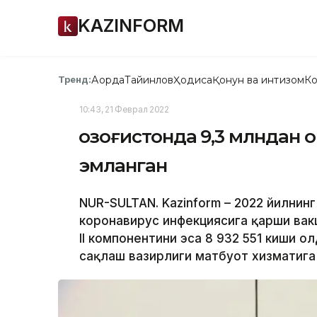
KAZINFORM
Ақорда
Тайинлов
Ҳодиса
Қонун ва интизом
Ко
Тренд:
10:43, 21 Феврал 2022
Қозоғистонда 9,3 млндан
эмланган
NUR-SULTAN. Kazinform – 2022 йилнинг
коронавирус инфекциясига қарши вакц
II компонентини эса 8 932 551 киши о
сақлаш вазирлиги матбуот хизматига