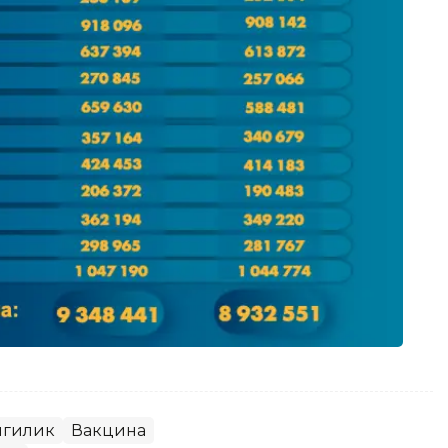
нгилик
Вакцина