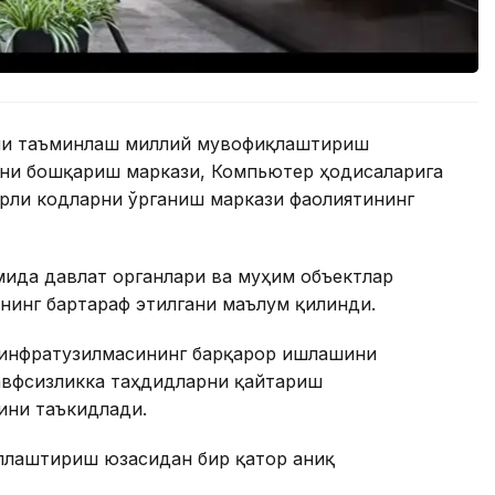
ини таъминлаш миллий мувофиқлаштириш
ни бошқариш маркази, Компьютер ҳодисаларига
рли кодларни ўрганиш маркази фаолиятининг
мида давлат органлари ва муҳим объектлар
нинг бартараф этилгани маълум қилинди.
 инфратузилмасининг барқарор ишлашини
хавфсизликка таҳдидларни қайтариш
ини таъкидлади.
ллаштириш юзасидан бир қатор аниқ