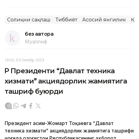
Соғлиқни сақлаш
Тиббиёт
Асосий янгилик
ҚР
без автора
Муаллиф
13:00, 03 Октябр 2023
ҚР Президенти “Давлат техника
хизмати” акциядорлик жамиятига
ташриф буюрди
Президент Қасим-Жомарт Тоқаевга “Давлат
техника хизмати” акциядорлик жамиятига ташрифи
чоғида Қозоғистон Республикасининг ахборот