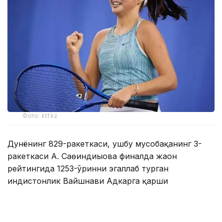
Фото: ktf.kz
Дунёнинг 829-ракеткаси, ушбу мусобақанинг 3-
ракеткаси А. Саөиндиыова финалда жаҳон
рейтингида 1253-ўринни эгаллаб турган
ҳиндистонлик Вайшнави Адкарга қарши
чемпионлик учун кураш олиб борди.
Биринчи партия кескин курашлар остида ўтди,