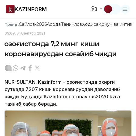
KAZINFORM
ЎЗ
Сайлов-2026
Ақорда
Тайинлов
Ҳодиса
Қонун ва интизо
Тренд:
09:09, 01 Сентябр 2021
Қозоғистонда 7,2 минг киши
коронавирусдан соғайиб чиқди
NUR-SULTAN. Kazinform – Қозоғистонда охирги
суткада 7207 киши коронавирусдан даволаниб
чиқди. Бу ҳақда Kazinform coronavirus2020.kzга
таяниб хабар беради.