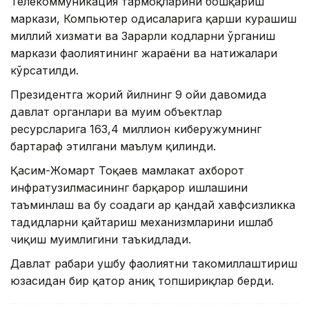
Телекоммуникация тармоқларини бошқариш
маркази, Компьютер ҳодисаларига қарши курашиш
миллий хизмати ва Зарарли кодларни ўрганиш
маркази фаолиятининг жараёни ва натижалари
кўрсатилди.
Президентга жорий йилнинг 9 ойи давомида
давлат органлари ва муҳим объектлар
ресурсларига 163,4 миллион киберҳужумнинг
бартараф этилгани маълум қилинди.
Қасим-Жомарт Тоқаев мамлакат ахборот
инфратузилмасининг барқарор ишлашини
таъминлаш ва бу соҳадаги ҳар қандай хавфсизликка
таҳдидларни қайтариш механизмларини ишлаб
чиқиш муҳимлигини таъкидлади.
Давлат раҳбари ушбу фаолиятни такомиллаштириш
юзасидан бир қатор аниқ топшириқлар берди.