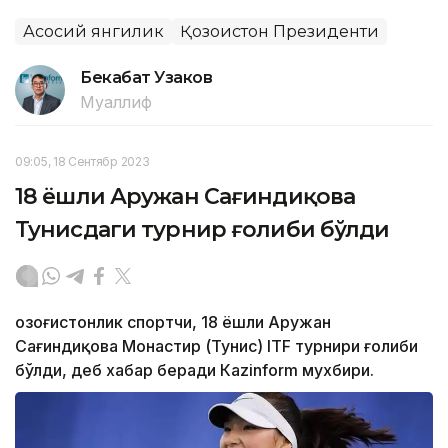
Асосий янгилик
Қозоғистон Президенти
Бекабат Узаков
Муаллиф
09:05, 18 Сентябр 2023
18 ёшли Аружан Сағиндиқова
Тунисдаги турнир ғолиби бўлди
Қозоғистонлик спортчи, 18 ёшли Аружан
Сағиндиқова Монастир (Тунис) ITF турнири ғолиби
бўлди, деб хабар беради Каzinform мухбири.