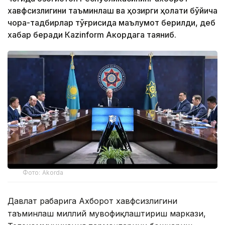
хавфсизлигини таъминлаш ва ҳозирги ҳолати бўйича
чора-тадбирлар тўғрисида маълумот берилди, деб
хабар беради Каzinform Акордага таяниб.
Фото: Akorda
Давлат раҳбарига Ахборот хавфсизлигини
таъминлаш миллий мувофиқлаштириш маркази,