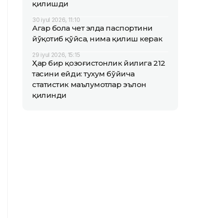
қилишди
30 iyul 2026, 11:10
Агар бола чет элда паспортини
йўқотиб қўйса, нима қилиш керак
29 iyul 2026, 15:15
Ҳар бир қозоғистонлик йилига 212
тасини ейди: тухум бўйича
статистик маълумотлар эълон
қилинди