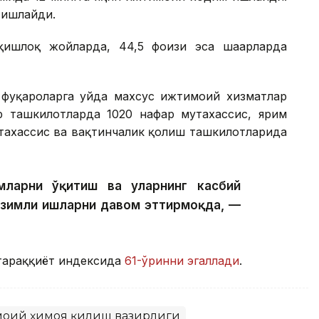
 ишлайди.
ишлоқ жойларда, 44,5 фоизи эса шаҳарларда
фуқароларга уйда махсус ижтимоий хизматлар
р ташкилотларда 1020 нафар мутахассис, ярим
тахассис ва вақтинчалик қолиш ташкилотларида
ларни ўқитиш ва уларнинг касбий
изимли ишларни давом эттирмоқда, —
тараққиёт индексида
61-ўринни эгаллади
.
моий ҳимоя қилиш вазирлиги