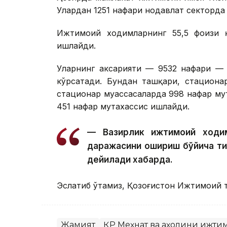
Улардан 1251 нафари нодавлат секторда
Ижтимоий ходимларнинг 55,5 фоизи қ
ишлайди.
Уларнинг аксарияти — 9532 нафари — 
кўрсатади. Бундан ташқари, стациона
стационар муассасаларда 998 нафар му
451 нафар мутахассис ишлайди.
— Вазирлик ижтимоий ходим
даражасини ошириш бўйича т
дейилади хабарда.
Эслатиб ўтамиз, Қозоғистон Ижтимоий 
Жамият
ҚР Меҳнат ва аҳолини ижти