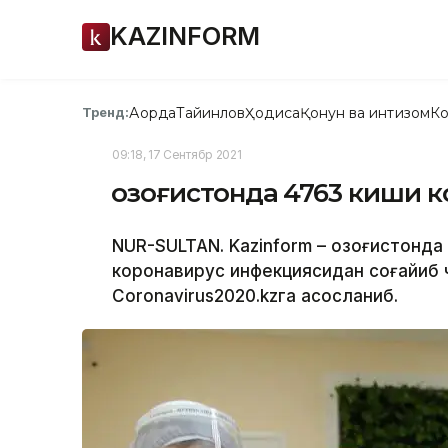
KAZINFORM
Ақорда
Тайинлов
Ҳодиса
Қонун ва интизом
Ко
Тренд:
09:18, 17 Сентябр 2021
Қозоғистонда 4763 киши 
NUR-SULTAN. Kazinform – Қозоғистонда
коронавирус инфекциясидан соғайиб ч
Coronavirus2020.kzга асосланиб.