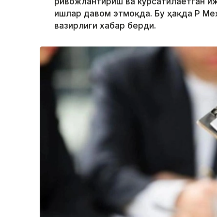
ривожлантириш ва кўрсатилаётган и
ишлар давом этмоқда. Бу ҳақда ҚР М
вазирлиги хабар берди.