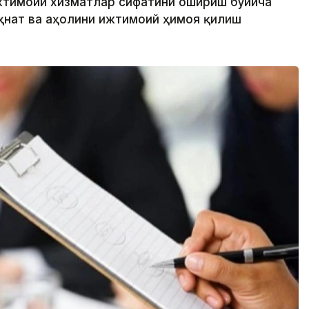
жтимоий хизматлар сифатини ошириш бўйича
еҳнат ва аҳолини ижтимоий ҳимоя қилиш