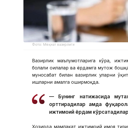
Фото: Меҳнат вазирлиги
Вазирлик маълумотларига кўра, ижти
болали оилалар ва ёрдамга муҳтож бошқ
муносабат билан вазирлик уларни ўқи
ишларни амалга оширмоқда.
— Бунинг натижасида мута
орттирадилар ҳамда фуқарол
ижтимоий ёрдам кўрсатадилар
Ҳозирда мамлакат ижтимоий ҳимоя тиз