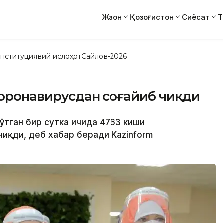
Жаҳон
Қозоғистон
Сиёсат
Т
нституциявий ислоҳот
Сайлов-2026
коронавирусдан соғайиб чиқди
 ўтган бир сутка ичида 4763 киши
иқди, деб хабар беради Kazinform