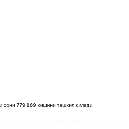
ми сони
779 869
кишини ташкил қилади.