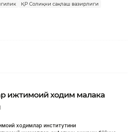
нгилик
ҚР Соғлиқни сақлаш вазирлиги
фар ижтимоий ходим малака
и
тимоий ходимлар институтини