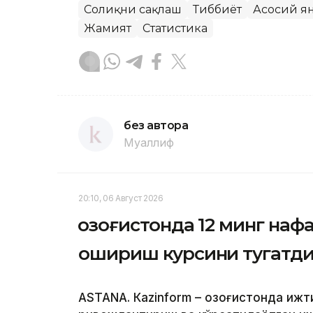
Соғлиқни сақлаш
Тиббиёт
Асосий я
Жамият
Статистика
без автора
Муаллиф
20:10, 06 Август 2026
Қозоғистонда 12 минг на
ошириш курсини тугатд
ASTANА. Кazinform – Қозоғистонда иж