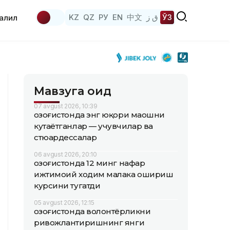
KZ
QZ
РУ
EN
中文
ق ز
ЎЗ
аҳлил
Мавзуга оид
07 avgust 2026, 10:39
Қозоғистонда энг юқори маошни
кутаётганлар — учувчилар ва
стюардессалар
06 avgust 2026, 20:10
Қозоғистонда 12 минг нафар
ижтимоий ходим малака ошириш
курсини тугатди
05 avgust 2026, 12:15
Қозоғистонда волонтёрликни
ривожлантиришнинг янги