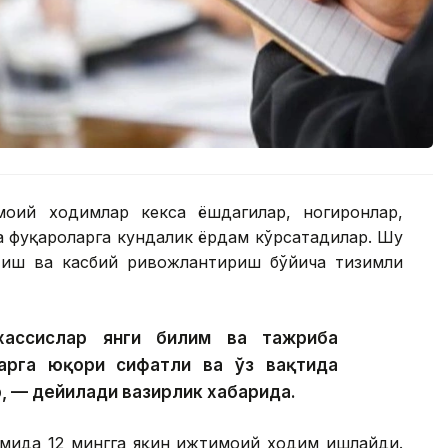
моий ходимлар кекса ёшдагилар, ногиронлар,
а фуқароларга кундалик ёрдам кўрсатадилар. Шу
тиш ва касбий ривожлантириш бўйича тизимли
хассислар янги билим ва тажриба
арга юқори сифатли ва ўз вақтида
, — дейилади вазирлик хабарида.
имида 12 мингга яқин ижтимоий ходим ишлайди.