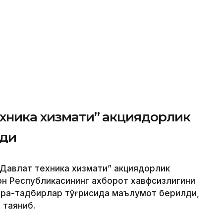
ехника хизмати” акциядорлик
рди
Давлат техника хизмати” акциядорлик
н Республикасининг ахборот хавфсизлигини
чора-тадбирлар тўғрисида маълумот берилди,
 таяниб.