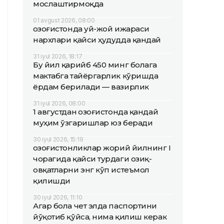
мослаштирмоқда
01 avgust 2026, 08:00
Қозоғистонда уй-жой ижараси
нархлари қайси ҳудудда қандай
31 iyul 2026, 18:17
Бу йил қарийб 450 минг болага
мактабга тайёргарлик кўришда
ёрдам берилади — вазирлик
31 iyul 2026, 08:00
1 августдан Қозоғистонда қандай
муҳим ўзгаришлар юз беради
30 iyul 2026, 15:19
Қозоғистонликлар жорий йилнинг I
чорагида қайси турдаги озиқ-
овқатларни энг кўп истеъмол
қилишди
30 iyul 2026, 11:10
Агар бола чет элда паспортини
йўқотиб қўйса, нима қилиш керак