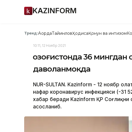
KAZINFORM
Ақорда
Тайинлов
Ҳодиса
Қонун ва интизом
Ко
Тренд:
10:11, 12 Ноябр 2021
Қозоғистонда 36 мингдан 
даволанмоқда
NUR-SULTAN. Kazinform - 12 ноябр ҳол
нафар коронавирус инфекцияси (-31 5
хабар беради Kazinform ҚР Соғлиқни
асосланиб.