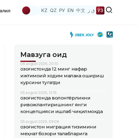
KZ
QZ
РУ
EN
中文
ق ز
ЎЗ
аҳлил
Мавзуга оид
06 avgust 2026, 20:10
Қозоғистонда 12 минг нафар
ижтимоий ходим малака ошириш
курсини тугатди
05 avgust 2026, 12:15
Қозоғистонда волонтёрликни
ривожлантиришнинг янги
концепцияси ишлаб чиқилмоқда
05 avgust 2026, 09:08
Қозоғистон миграция тизимини
меҳнат бозори талабларига