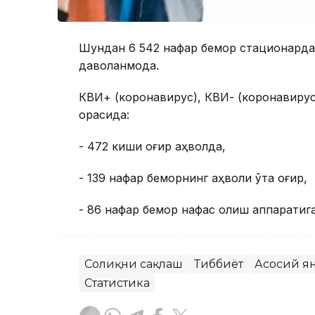
Шундан 6 542 нафар бемор стационарда
даволанмоқда.
КВИ+ (коронавирус), КВИ- (коронавирус
орасида:
- 472 киши оғир аҳволда,
- 139 нафар беморнинг аҳволи ўта оғир,
- 86 нафар бемор нафас олиш аппаратига
Соғлиқни сақлаш
Тиббиёт
Асосий я
Статистика