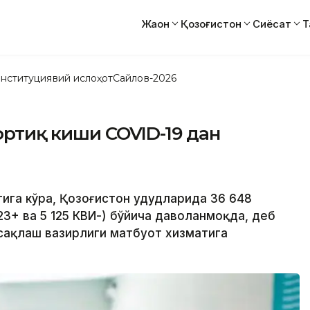
Жаҳон
Қозоғистон
Сиёсат
Т
нституциявий ислоҳот
Сайлов-2026
ортиқ киши COVID-19 дан
атига кўра, Қозоғистон ҳудудларида 36 648
23+ ва 5 125 КВИ-) бўйича даволанмоқда, деб
 сақлаш вазирлиги матбуот хизматига