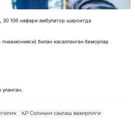
, 30 106 нафари амбулатор шароитда
 пневмонияси) билан касалланган беморлар
 уланган.
нгилик
ҚР Соғлиқни сақлаш вазирлиги