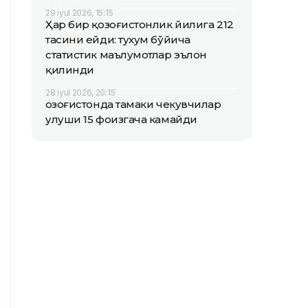
29 iyul 2026, 15:15
Ҳар бир қозоғистонлик йилига 212
тасини ейди: тухум бўйича
статистик маълумотлар эълон
қилинди
28 iyul 2026, 20:15
Қозоғистонда тамаки чекувчилар
улуши 15 фоизгача камайди