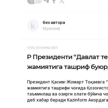
без автора
Муаллиф
13:00, 03 Октябр 2023
ҚР Президенти “Давлат т
жамиятига ташриф бую
Президент Қасим-Жомарт Тоқаевга “
жамиятига ташрифи чоғида Қозоғисто
таъминлаш ва ҳозирги ҳолати бўйича 
деб хабар беради Каzinform Акордага