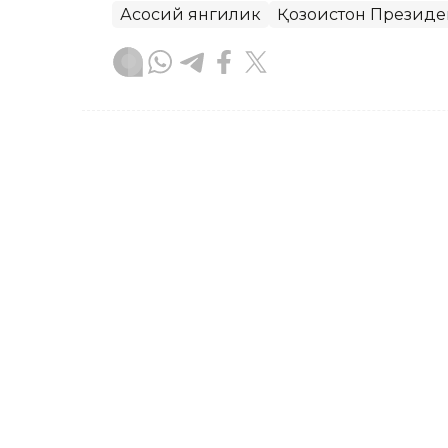
Асосий янгилик
Қозоғистон Президе
Бекабат Узаков
Муаллиф
09:05, 18 Сентябр 2023
18 ёшли Аружан Сағинди
бўлди
Қозоғистонлик спортчи, 18 ёшли Аруж
турнири ғолиби бўлди, деб хабар бер