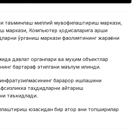
ни таъминлаш миллий мувофиқлаштириш маркази,
ш маркази, Компьютер ҳодисаларига қарши
дларни ўрганиш маркази фаолиятининг жараёни
мида давлат органлари ва муҳим объектлар
нинг бартараф этилгани маълум қилинди.
 инфратузилмасининг барқарор ишлашини
вфсизликка таҳдидларни қайтариш
ни таъкидлади.
лаштириш юзасидан бир қатор аниқ топшириқлар