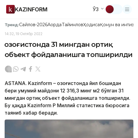
KAZINFORM
ЎЗ
Сайлов-2026
Ақорда
Тайинлов
Ҳодиса
Қонун ва интизо
Тренд:
14:32, 19 Октябр 2022
Қозоғистонда 31 мингдан ортиқ
объект фойдаланишга топширилди
ASTANA. Kazinform – Қозоғистонда йил бошидан
бери умумий майдони 12 316,3 минг м2 бўлган 31
мингдан ортиқ объект фойдаланишга топширилди.
Бу ҳақда Kazinform ҚР Миллий статистика бюросига
таяниб хабар беради.