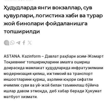
Ҳудудларда янги вокзаллар, сув
қувурлари, логистика хаби ва турар
жой бинолари фойдаланишга
топширилди
ASTANА. Кazinform – Давлат раҳбари Қасим-Жомарт
Тоқаевнинг топшириқларини амалга ошириш
доирасида мамлакат ҳудудларида инфратузилмани
модернизация қилиш, ижтимоий ва транспорт
иншоотларини қуриш, аҳолини юқори сифатли
ичимлик суви ва уй-жой билан таъминлаш бўйича
ишлар давом этмоқда, деб хабар беради Ҳукумат
матбуот хизмати.