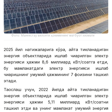
Фото: Манғистау вилояти ҳокимининг матбуот хизмати
2025 йил натижаларига кўра, қайта тикланадиган
энергия объектларида ишлаб чиқарилган электр
энергияси ҳажми 8,6 миллиард кВт/соатга етди,
бу мамлакатдаги электр энергияси ишлаб
чиқаришнинг умумий ҳажмининг 7 фоизини ташкил
этади.
Таққослаш учун, 2022 йилда қайта тикланадиган
энергия объектларида ишлаб чиқарилган электр
энергияси ҳажми 5,11 миллиард кВт/соатни
ташкил этди ва унинг мамлакат умумий энергия