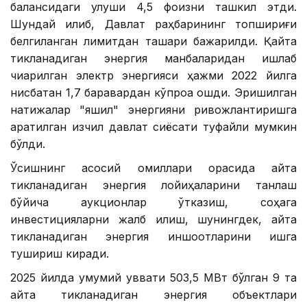
балансидаги улуши 4,5 фоизни ташкил этди.
Шундай қилиб, Давлат раҳбарининг топшириғи
белгиланган лимитдан ташқари бажарилди. Қайта
тикланадиган энергия манбаларидан ишлаб
чиқарилган электр энергияси ҳажми 2022 йилга
нисбатан 1,7 баравардан кўпроққа ошди. Эришилган
натижалар "яшил" энергияни ривожлантиришга
қаратилган изчил давлат сиёсати туфайли мумкин
бўлди.
Ўсишнинг асосий омиллари орасида қайта
тикланадиган энергия лойиҳаларини танлаш
бўйича аукционлар ўтказиш, соҳага
инвестицияларни жалб қилиш, шунингдек, қайта
тикланадиган энергия иншоотларини ишга
тушириш киради.
2025 йилда умумий қуввати 503,5 МВт бўлган 9 та
қайта тикланадиган энергия объектлари