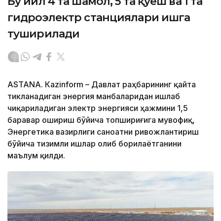
Бу йил 4 та шамол, 5 та қуёш ва 1 та
гидроэлектр станциялари ишга
туширилади
ASTANА. Кazinform – Давлат раҳбарининг қайта
тикланадиган энергия манбаларидан ишлаб
чиқариладиган электр энергияси ҳажмини 1,5
баравар ошириш бўйича топшириғига мувофиқ,
Энергетика вазирлиги саноатни ривожлантириш
бўйича тизимли ишлар олиб борилаётганини
маълум қилди.