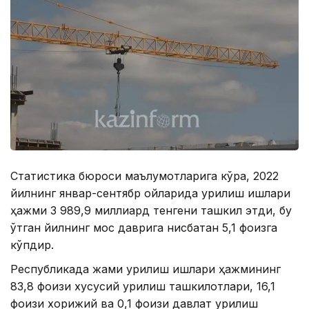
Статистика бюроси маълумотларига кўра, 2022
йилнинг январ-сентябр ойларида қурилиш ишлари
ҳажми 3 989,9 миллиард тенгени ташкил этди, бу
ўтган йилнинг мос даврига нисбатан 5,1 фоизга
кўпдир.
Республикада жами қурилиш ишлари ҳажмининг
83,8 фоизи хусусий қурилиш ташкилотлари, 16,1
фоизи хорижий ва 0,1 фоизи давлат қурилиш