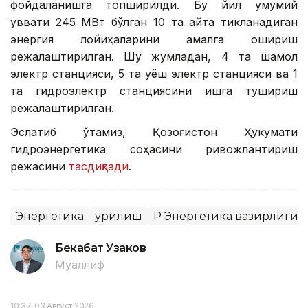
фойдаланишга топширилди. Бу йил умумий
қуввати 245 МВт бўлган 10 та қайта тикланадиган
энергия лойиҳаларини амалга ошириш
режалаштирилган. Шу жумладан, 4 та шамол
электр станцияси, 5 та қуёш электр станцияси ва 1
та гидроэлектр станциясини ишга тушириш
режалаштирилган.
Эслатиб ўтамиз, Қозоғистон Ҳукумати
гидроэнергетика соҳасини ривожлантириш
режасини
тасдиқлади
.
Энергетика
Қурилиш
ҚР Энергетика вазирлиги
Бекабат Узаков
Муаллиф
10:37, 03 Август 2026