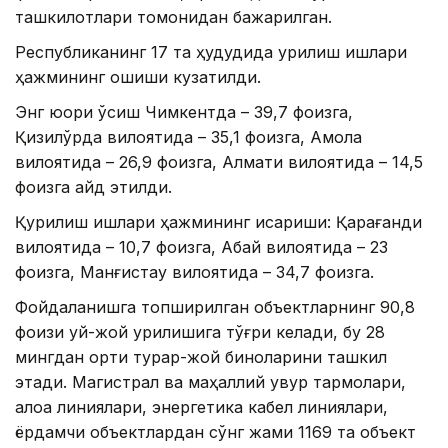
ташкилотлари томонидан бажарилган.
Республиканинг 17 та ҳудудида қурилиш ишлари
ҳажмининг ошиши кузатилди.
Энг юқори ўсиш Чимкентда – 39,7 фоизга,
Қизилўрда вилоятида – 35,1 фоизга, Ақмола
вилоятида – 26,9 фоизга, Алмати вилоятида – 14,5
фоизга қайд этилди.
Қурилиш ишлари ҳажмининг қисқариши: Қарағанди
вилоятида – 10,7 фоизга, Абай вилоятида – 23
фоизга, Манғистау вилоятида – 34,7 фоизга.
Фойдаланишга топширилган объектларнинг 90,8
фоизи уй-жой қурилишига тўғри келади, бу 28
мингдан ортиқ турар-жой биноларини ташкил
этади. Магистрал ва маҳаллий қувур тармоқлари,
алоқа линиялари, энергетика кабел линиялари,
ёрдамчи объектлардан сўнг жами 1169 та объект