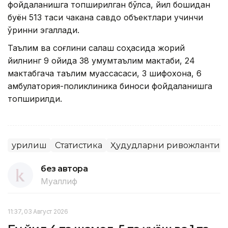
фойдаланишга топширилган бўлса, йил бошидан
буён 513 таси чакана савдо объектлари учинчи
ўринни эгаллади.
Таълим ва соғлиқни сақлаш соҳасида жорий
йилнинг 9 ойида 38 умумтаълим мактаби, 24
мактабгача таълим муассасаси, 3 шифохона, 6
амбулатория-поликлиника биноси фойдаланишга
топширилди.
Қурилиш
Статистика
Ҳудудларни ривожланти
без автора
Муаллиф
11:37, 03 Август 2026