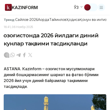
KAZINFORM
ЎЗ
Сайлов-2026
Ақорда
Тайинлов
Ҳодиса
Қонун ва интизо
Тренд:
16:41, 06 Ноябр 2025
Қозоғистонда 2026 йилдаги диний
кунлар тақвими тасдиқланди
ASTANА. Кazinform – Қозоғистон мусулмонлари
диний бошқармасининг шариат ва фатво бўлими
2026 йил учун диний байрамлар тақвимини
тасдиқлади.