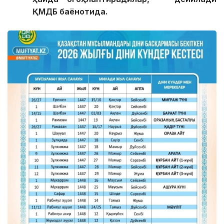
ҚМДБ баёнотида.