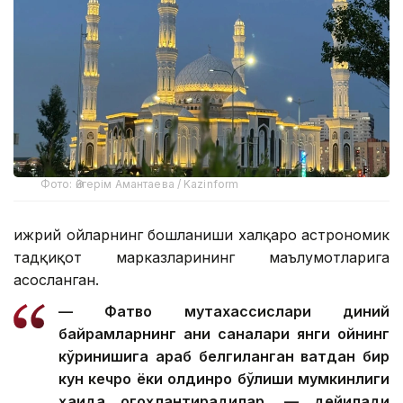
Фото: Әйгерім Амантаева / Kazinform
Ҳижрий ойларнинг бошланиши халқаро астрономик
тадқиқот марказларининг маълумотларига
асосланган.
— Фатво мутахассислари диний
байрамларнинг аниқ саналари янги ойнинг
кўринишига қараб белгиланган вақтдан бир
кун кечроқ ёки олдинроқ бўлиши мумкинлиги
ҳақида огоҳлантирадилар, — дейилади