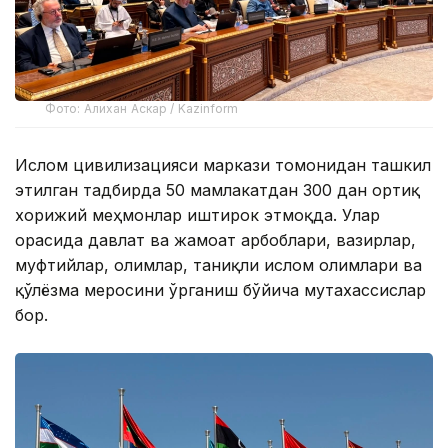
Фото: Алихан Аскар / Kazinform
Ислом цивилизацияси маркази томонидан ташкил
этилган тадбирда 50 мамлакатдан 300 дан ортиқ
хорижий меҳмонлар иштирок этмоқда. Улар
орасида давлат ва жамоат арбоблари, вазирлар,
муфтийлар, олимлар, таниқли ислом олимлари ва
қўлёзма меросини ўрганиш бўйича мутахассислар
бор.