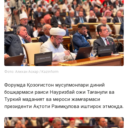
Фото: Алихан Аскар / Kazinform
Форумда Қозоғистон мусулмонлари диний
бошқармаси раиси Науризбай Ҳожи Тағанули ва
Туркий маданият ва мероси жамғармаси
президенти Ақтоти Раимқулова иштирок этмоқда.