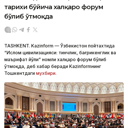
тарихи бўйича халқаро форум
бўлиб ўтмоқда
TASHKENT. Kazinform — Ўзбекистон пойтахтида
“Ислом цивилизацияси: тинчлик, бағрикенглик ва
маърифат йўли” номли халқаро форум бўлиб
ўтмоқда, деб хабар беради Kazinformнинг
Тошкентдаги
мухбири.