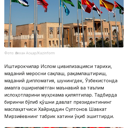
Фото: Әлихан Асқар/Kazinform
Иштирокчилар Ислом цивилизацияси тарихи,
маданий меросни сақлаш, рақамлаштириш,
маданий дипломатия, шунингдек, Ўзбекистонда
амалга оширилаётган маънавий ва таълим
ислоҳотларини муҳокама қиляптилар. Тадбирда
биринчи бўлиб қўшни давлат президентининг
маслаҳатчиси Хайриддин Султонов Шавкат
Мирзиёевнинг табрик хатини ўқиб эшиттирди.