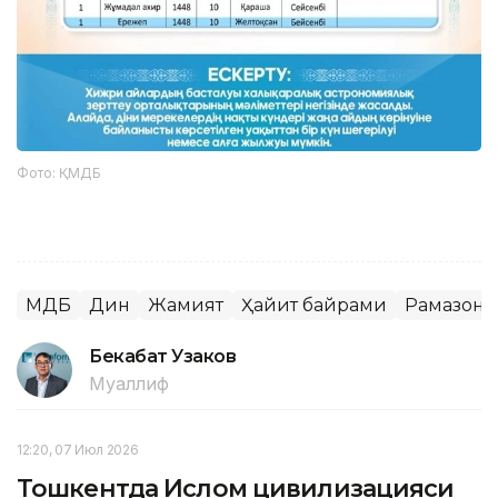
Фото: ҚМДБ
ҚМДБ
Дин
Жамият
Ҳайит байрами
Рамазон
Бекабат Узаков
Муаллиф
12:20, 07 Июл 2026
Тошкентда Ислом цивилизацияси