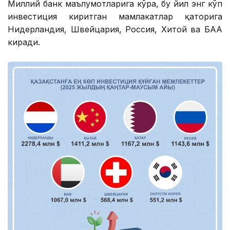
Миллий банк маълумотларига кўра, бу йил энг кўп
инвестиция киритган мамлакатлар қаторига
Нидерландия, Швейцария, Россия, Хитой ва БАА
киради.