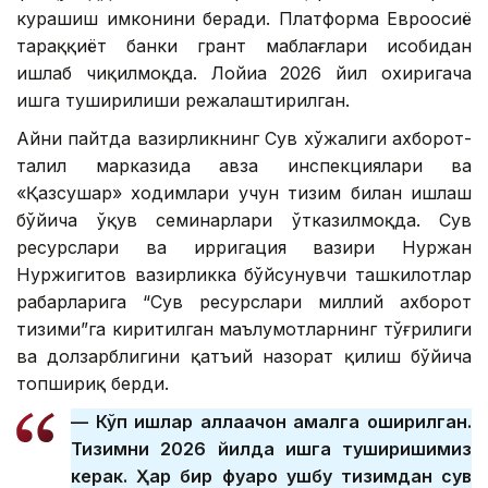
курашиш имконини беради. Платформа Евроосиё
тараққиёт банки грант маблағлари ҳисобидан
ишлаб чиқилмоқда. Лойиҳа 2026 йил охиригача
ишга туширилиши режалаштирилган.
Айни пайтда вазирликнинг Сув хўжалиги ахборот-
таҳлил марказида ҳавза инспекциялари ва
«Қазсушар» ходимлари учун тизим билан ишлаш
бўйича ўқув семинарлари ўтказилмоқда. Сув
ресурслари ва ирригация вазири Нуржан
Нуржигитов вазирликка бўйсунувчи ташкилотлар
раҳбарларига “Сув ресурслари миллий ахборот
тизими”га киритилган маълумотларнинг тўғрилиги
ва долзарблигини қатъий назорат қилиш бўйича
топшириқ берди.
— Кўп ишлар аллақачон амалга оширилган.
Тизимни 2026 йилда ишга туширишимиз
керак. Ҳар бир фуқаро ушбу тизимдан сув