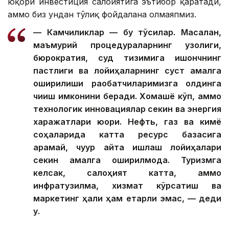
юқори инвестиция салоҳиятига эътибор қаратади,
аммо биз ундан тўлиқ фойдалана олмаяпмиз.
— Камчиликлар — бу тўсиқлар. Масалан,
маъмурий процедураларнинг узоқлиги,
бюрократия, суд тизимига ишончнинг
пастлиги ва лойиҳаларнинг суст амалга
оширилиши рақобатчиларимизга олдинга
чиқиш имконини беради. Хомашё кўп, аммо
технологик инновациялар секин ва энергия
харажатлари юқори. Нефть, газ ва кимё
соҳаларида катта ресурс базасига
қарамай, чуқур қайта ишлаш лойиҳалари
секин амалга оширилмоқда. Туризмга
келсак, салоҳият катта, аммо
инфратузилма, хизмат кўрсатиш ва
маркетинг ҳали ҳам етарли эмас, — деди
у.