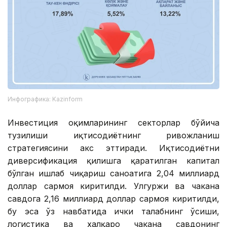
Инфографика: Kazinform
Инвестиция оқимларининг секторлар бўйича
тузилиши иқтисодиётнинг ривожланиш
стратегиясини акс эттиради. Иқтисодиётни
диверсификация қилишга қаратилган капитал
бўлган ишлаб чиқариш саноатига 2,04 миллиард
доллар сармоя киритилди. Улгуржи ва чакана
савдога 2,16 миллиард доллар сармоя киритилди,
бу эса ўз навбатида ички талабнинг ўсиши,
логистика ва халқаро чакана савдонинг