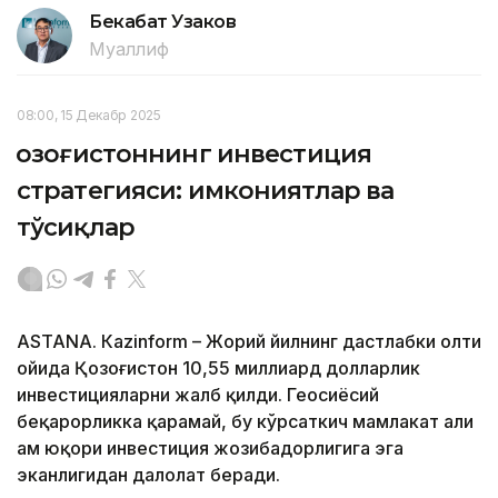
Бекабат Узаков
Муаллиф
08:00, 15 Декабр 2025
Қозоғистоннинг инвестиция
стратегияси: имкониятлар ва
тўсиқлар
ASTANА. Кazinform – Жорий йилнинг дастлабки олти
ойида Қозоғистон 10,55 миллиард долларлик
инвестицияларни жалб қилди. Геосиёсий
беқарорликка қарамай, бу кўрсаткич мамлакат ҳали
ҳам юқори инвестиция жозибадорлигига эга
эканлигидан далолат беради.