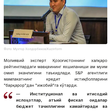
Фото: Мухтор Холдорбеков/Kazinform
Молиявий эксперт Қозоғистоннинг халқаро
рейтинглардаги мавқеининг яхшиланиши ҳам муҳим
омил эканлигини таъкидлади. S&P агентлиги
мамлакатнинг кредит истиқболларини
"барқарор"дан "ижобий"га кўтарди.
— Институционал ва иқтисодий
ислоҳотлар, қатъий фискал қоидалар
бюджет тақчиллигини камайтиради ва