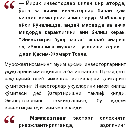
— Йирик инвесторлар билан бир қаторда,
ўрта ва кичик инвесторлар билан ҳам
яқиндан ҳамкорлик қилиш зарур. Маблағлар
қайси йўналишда, қандай мақсадда ва қанча
миқдорда кераклигини аниқ билиш керак.
"Инвестиция буюртмаси" ишлаб чиқариш
эҳтиёжларига мувофиқ тузилиши керак, -
деди Қасим-Жомарт Тоқаев.
Мурожаатноманинг муҳим қисми инвесторларнинг
ҳуқуқларини ҳимоя қилишга бағишланган. Президент
ноқонуний олиб чиқилган активларни қайтариш
қўмитасини Инвесторлар ҳуқуқларини ҳимоя қилиш
қўмитаси деб ўзгартиришни таклиф қилди.
Экспертларнинг таъкидлашича, бу қадам
инвестиция муҳитини яхшилайди.
— Мамлакатнинг экспорт салоҳияти
ривожлантирилганда, аҳолининг