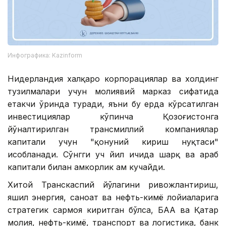
Инфографика: Kazinform
Нидерландия халқаро корпорациялар ва холдинг
тузилмалари учун молиявий марказ сифатида
етакчи ўринда туради, яъни бу ерда кўрсатилган
инвестициялар кўпинча Қозоғистонга
йўналтирилган трансмиллий компаниялар
капитали учун "қонуний кириш нуқтаси"
ҳисобланади. Сўнгги уч йил ичида шарқ ва араб
капитали билан ҳамкорлик ҳам кучайди.
Хитой Транскаспий йўлагини ривожлантириш,
яшил энергия, саноат ва нефть-кимё лойиҳаларига
стратегик сармоя киритган бўлса, БАА ва Қатар
молия, нефть-кимё, транспорт ва логистика, банк