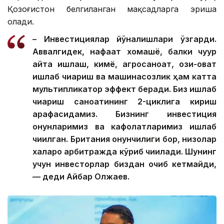
Қозоғистон белгиланган мақсадларга эриша
олади.
– Инвестициялар йўналишлари ўзгарди.
Аввалгидек, нафақат хомашё, балки чуқур
қайта ишлаш, кимё, агросаноат, озиқ-овқат
ишлаб чиқариш ва машинасозлик ҳам катта
мультипликатор эффект беради. Биз ишлаб
чиқариш саноатининг 2-циклига кириш
арафасидамиз. Бизнинг инвестиция
қонунларимиз ва кафолатларимиз ишлаб
чиқилган. Британия қонунчилиги бор, низолар
халқаро арбитражда кўриб чиқилади. Шунинг
учун инвесторлар биздан қочиб кетмайди,
— деди Айбар Олжаев.