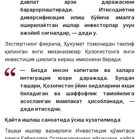
давлат қарзи даражасини
барқарорлаштиради. Иқтисодиётни
диверсификация қилиш бўйича амалга
оширилаётган ишлар инвесторлар учун
ажойиб сигналдир, — деди у.
Экспертнинг фикрича, Ҳукумат томонидан таклиф
қилинган янги механизмлар Қозоғистонга янги
инвестиция циклига кириш имконини беради.
— Бизда инсон капитали ва халқаро
интеграция юқори даражада. Бундан
ташқари, Қозоғистон ўйин қоидаларини яхши
биладиган ва шаффофлик тамойилига
асосланган мамлакат ҳисобланади, —
деди иқтисодчи.
Қайта ишлаш саноатида ўсиш кузатилмоқда
Ташқи ишлар вазирлиги Инвестиция қўмитаси
раиси Ғабидолла Оспанқуловнинг айтишича, қайта