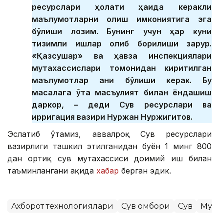
ресурслари ҳолати ҳақида керакли
маълумотларни олиш имкониятига эга
бўлиши лозим. Бунинг учун ҳар куни
тизимли ишлар олиб борилиши зарур.
«Қазсушар» ва ҳавза инспекциялари
мутахассислари томонидан киритилган
маълумотлар аниқ бўлиши керак. Бу
масалага ўта масъулият билан ёндашиш
даркор, – деди Сув ресурслари ва
ирригация вазири Нуржан Нуржигитов.
Эслатиб ўтамиз, аввалроқ Сув ресурслари
вазирлиги ташкил этилганидан буён 1 минг 800
дан ортиқ сув мутахассиси доимий иш билан
таъминлангани ҳақида
хабар
берган эдик.
Ахборот технологиялари
Сув омбори
Сув
Мур