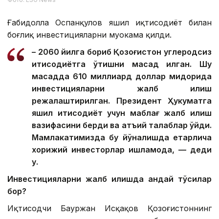
Ғабидолла Оспанқулов яшил иқтисодиёт билан
боғлиқ инвестицияларни муҳокама қилди.
– 2060 йилга бориб Қозоғистон углеродсиз
иқтисодиётга ўтишни мақсад қилган. Шу
мақсадда 610 миллиард доллар миқдорида
инвестицияларни жалб қилиш
режалаштирилган. Президент Ҳукуматга
яшил иқтисодиёт учун маблағ жалб қилиш
вазифасини берди ва қатъий талаблар қўйди.
Мамлакатимизда бу йўналишда етарлича
хорижий инвесторлар ишламоқда, — деди
у.
Инвестицияларни жалб қилишда қандай тўсиқлар
бор?
Иқтисодчи Бауржан Исқақов Қозоғистоннинг