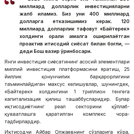
миллиард долларлик инвестицияларни
жалб қиламиз. Биз уни 400 миллиард
долларга етказишимиз керак. 120
миллиард долларлик тафовут «Байтерек»
холдинги орқали амалга оширилаётган
проактив иқтисодий сиёсат билан боғлиқ, —
деди Бош вазир ўринбосари.
Янги инвестиция сиёсатининг асосий элементлари
миллий инвестиция платформасини яратиш, 25
йиллик қонунчилик барқарорлигини
таъминлайдиган махсус келишувлар, шунингдек,
«Байтерек» холдингини 1 триллион тенгега
капитализация қилиш ташаббусларидир. Булар
иқтисодиётнинг реал секторини қўллаб-
қувватлашга қаратилган комплекс чора-
тадбирлардир.
Иқтисодчи Айбар Олжаевнинг сўзларига кўра,