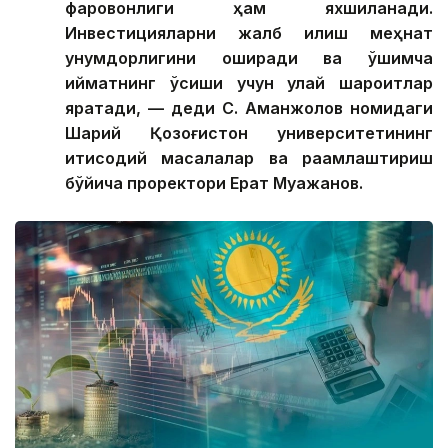
фаровонлиги ҳам яхшиланади.
Инвестицияларни жалб қилиш меҳнат
унумдорлигини оширади ва қўшимча
қийматнинг ўсиши учун қулай шароитлар
яратади, — деди С. Аманжолов номидаги
Шарқий Қозоғистон университетининг
иқтисодий масалалар ва рақамлаштириш
бўйича проректори Ерқат Муқажанов.