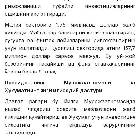
ривожланиши туфайли инвестицияларнинг
ошишини акс эттиради.
Молия секторига 1,75 миллиард доллар жалб
қилинди. Маблағлар банкларни капиталлаштириш,
суғурта ва финтех лойиҳаларини ривожлантириш
учун ишлатилди. Қурилиш секторида атиги 157,7
миллион доллар сармоя мавжуд. Бу уй-жой
бозорининг пасайиши ва фоиз ставкаларининг
ўсиши билан боғлиқ.
Президентнинг Мурожаатномаси ва
Ҳукуматнинг янги иқтисодий дастури
Давлат раҳбари бу йилги Мурожаатномасида
ишлаб чиқариш соҳасига маблағларни жалб
қилишни кучайтириш ва Ҳукумат учун инвестиция
сиёсатига янгича ёндашув зарурлигини
таъкидлади.