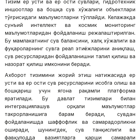
Тизим ер усти ва ер ости сувлари, гидротехник
иншоотлар ва бошқа сув хўжалиги объектлари
тўғрисидаги маълумотларни тўплайди. Келажакда
сунъий интеллект ва космик мониторинг
маълумотларидан фойдаланиш режалаштирилган.
Бу мамлакатнинг сув балансини, халқ хўжалиги ва
фуқароларнинг сувга реал эҳтиёжларини аниқлаш,
сув ресурсларидан фойдаланишни таҳлил қилиш ва
назорат қилиш имконини беради.
Ахборот тизимини жорий этиш натижасида ер
усти ва ер ости сув ресурсларини ҳисобга олиш ва
бошқариш учун ягона рақамли платформа
яратилади. Бу давлат тизимлари билан
интеграциялашув орқали маълумотлар
такрорланишига барҳам беради, сувдан
фойдаланишда шаффофлик ва самарадорликни
оширади, шунингдек, сув танқислиги ва
фавқулодда вазиятларга қарши самарали