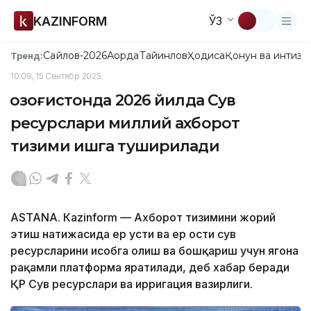
KAZINFORM
ЎЗ
Сайлов-2026
Ақорда
Тайинлов
Ҳодиса
Қонун ва интизо
Тренд:
10:09, 15 Сентябр 2025
Қозоғистонда 2026 йилда Сув
ресурслари миллий ахборот
тизими ишга туширилади
ASTANА. Кazinform — Ахборот тизимини жорий
этиш натижасида ер усти ва ер ости сув
ресурсларини ҳисобга олиш ва бошқариш учун ягона
рақамли платформа яратилади, деб хабар беради
ҚР Сув ресурслари ва ирригация вазирлиги.