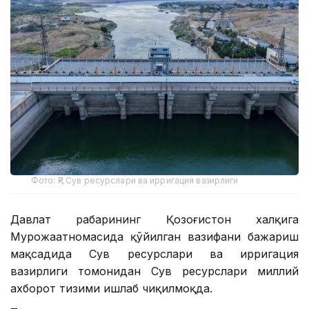
Фото: ҚР Сув ресурслари ва ирригация вазирлиги
Давлат раҳбарининг Қозоғистон халқига
Мурожаатномасида қўйилган вазифани бажариш
мақсадида Сув ресурслари ва ирригация
вазирлиги томонидан Сув ресурслари миллий
ахборот тизими ишлаб чиқилмоқда.