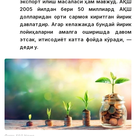
экспорт қилиш масаласи ҳам мавжуд. АҚШ
2005 йилдан бери 50 миллиард АҚШ
долларидан ортиқ сармоя киритган йирик
давлатдир. Агар келажакда бундай йирик
лойиҳаларни амалга оширишда давом
этсак, иқтисодиёт катта фойда кўради, —
деди у.
Фото: ESG News