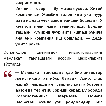
чиқарилмоқда.
Иккинчи товар — бу маккажўхори. Хитой
компанияси Жамбил вилоятида уни чуқур
қайта ишлаш учун завод қуришни бошлади. У
келгуси йили ишга туширилади. Бундан
ташқари, кўмирни чуқур қайта ишлаш бўйича
яна бир компания иш бошлади, — деди
қўмита раиси.
Оспанқулов шунингдек, инвесторларнинг
мамлакат танлашдаги асосий мезонларига
тўхталди.
— Мамлакат танлашда ҳар бир инвестор
логистикага эътибор беради. Ахир, улар
ишлаб чиқарадиган товарлар катта бозорга
арзон ва тез етиб бориши керак. Бу борада
Қозоғистоннинг Марказий Осиёга
нисбатан жойлашуви фойдалидир. Биз