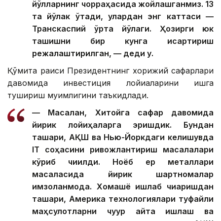
йўлларнинг чорраҳасида жойлашганмиз. 13
та йўлак ўтади, улардан энг каттаси —
Транскаспий ўрта йўлаги. Ҳозирги юк
ташишни бир кунга қисқартириш
режалаштирилган, — деди у.
Қўмита раиси Президентнинг хорижий сафарлари
давомида инвестиция лойиҳаларини ишга
тушириш муҳимлигини таъкидлади.
— Масалан, Хитойга сафар давомида
йирик лойиҳаларга эришдик. Бундан
ташқари, АҚШ ва Нью-Йоркдаги келишувда
IТ соҳасини ривожлантириш масалалари
кўриб чиқилди. Ноёб ер металлари
масаласида йирик шартномалар
имзоланмоқда. Хомашё ишлаб чиқаришдан
ташқари, Америка технологиялари туфайли
маҳсулотларни чуқур қайта ишлаш ва