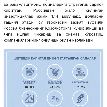
ва рақамлаштириш лойиҳаларига стратегик сармоя
киритган. Россиядан жалб қилинган
инвестициялар ҳажми 1,14 миллиард долларни
ташкил этади, бу геосиёсий вазият туфайли
Россия бизнесининг Қозоғистонга кўчирилиши ва
янги ишлаб чиқариш ва хизмат кўрсатиш
компанияларининг очилиши билан изоҳланади.