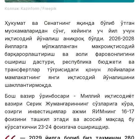
Коллаж: Kazinform / Freepik
Ҳукумат ва Сенатнинг яқинда бўлиб ўтган
муҳокамаларидан сўнг, кейинги уч йил учун
иқтисодий йўналиш аниқроқ бўлди. 2026-2028
йилларга мўлжалланган макроиқтисодий
барқарорлаштириш ва аҳоли фаровонлигини
ошириш дастури, республика бюджети ва
трансфертлар тўғрисидаги қонун лойиҳалари
мамлакатнинг янги иқтисодий йўналишини
шакллантирмоқда.
Бош вазир ўринбосари - Миллий иқтисодиёт
вазири Серик Жуманғариннинг сўзларига кўра,
ҳозирги инвестициялар ҳажми ЯИМнинг 16-17
фоизини ташкил этади ва асосий мақсад бу
кўрсаткични 23-24 фоизгача оширишдир.
— 2029 йилга бориб биз тахминан 280