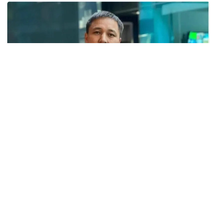
Фото: Б. Исқақовнинг шахсий архивидан
Иқтисодчининг фикрича, ҳудудларнинг
масъулиятини кучайтириш зарур.
– Инвестиция лойиҳаларини қўллаб-