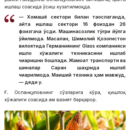
ишлаш соҳасида ўсиш кузатилмоқда.
— Хомашё сектори билан таққослаганда,
қайта ишлаш сектори 16 фоиздан 26
фоизгача ўсди. Машинасозлик тўғри йўлга
қўйилмоқда. Масалан, Шимолий Қозоғистон
вилоятида Германиянинг Glass компанияси
қишлоқ хўжалиги техникасини ишлаб
чиқаришни бошлади. Жамоат транспорти ва
шиналар Саран шаҳрида ишлаб
чиқарилмоқда. Маиший техника ҳам мавжуд,
— деди у.
Ғ. Оспанқуловнинг сўзларига кўра, қишлоқ
хўжалиги соҳасида ҳам вазият барқарор.