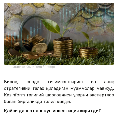
Коллаж: Kazinform / Freepik
Бироқ, соҳада тизимлаштириш ва аниқ
стратегияни талаб қиладиган муаммолар мавжуд.
Кazinform таҳлилий шарҳловчиси уларни экспертлар
билан биргаликда таҳлил қилди.
Қайси давлат энг кўп инвестиция киритди?