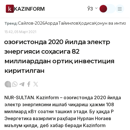
KAZINFORM
ЎЗ
Сайлов-2026
Ақорда
Тайинлов
Ҳодиса
Қонун ва интизо
Тренд:
15:42, 05 Март 2021
Қозоғистонда 2020 йилда электр
энергияси соҳасига 82
миллиарддан ортиқ инвестиция
киритилган
NUR-SULTAN. Kazinform – Қозоғистонда 2020 йилда
электр энергиясини ишлаб чиқариш ҳажми 108
миллиард кВт соатни ташкил этади. Бу ҳақда ҚР
Энергетика вазирлиги раҳбари Нурлан Ноғаев
маълум қилди, деб хабар беради Kazinform