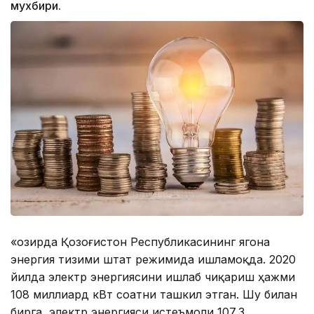
мухбири.
«Ҳозирда Қозоғистон Республикасининг ягона
энергия тизими штат режимида ишламоқда. 2020
йилда электр энергиясини ишлаб чиқариш ҳажми
108 миллиард кВт соатни ташкил этган. Шу билан
бирга, электр энергияси истеъмоли 107,3 ​​