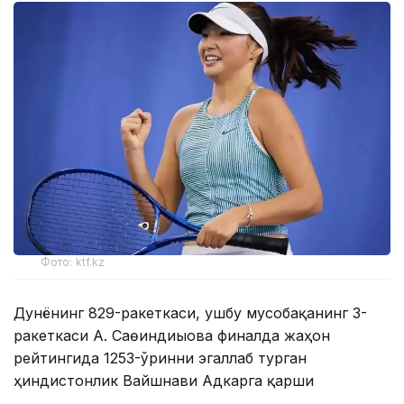
Фото: ktf.kz
Дунёнинг 829-ракеткаси, ушбу мусобақанинг 3-
ракеткаси А. Саөиндиыова финалда жаҳон
рейтингида 1253-ўринни эгаллаб турган
ҳиндистонлик Вайшнави Адкарга қарши
чемпионлик учун кураш олиб борди.