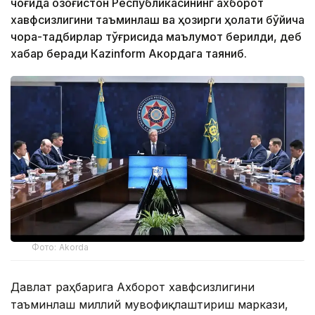
чоғида Қозоғистон Республикасининг ахборот
хавфсизлигини таъминлаш ва ҳозирги ҳолати бўйича
чора-тадбирлар тўғрисида маълумот берилди, деб
хабар беради Каzinform Акордага таяниб.
Фото: Akorda
Давлат раҳбарига Ахборот хавфсизлигини
таъминлаш миллий мувофиқлаштириш маркази,