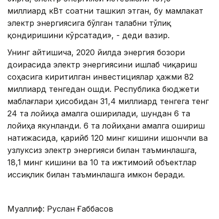
миллиард кВт соатни ташкил этган, бу мамлакат
электр энергиясига бўлган талабни тўлиқ
қондиришини кўрсатади», - деди вазир.
Унинг айтишича, 2020 йилда энергия бозори
доирасида электр энергиясини ишлаб чиқариш
соҳасига киритилган инвестициялар ҳажми 82
миллиард тенгедан ошди. Республика бюджети
маблағлари ҳисобидан 31,4 миллиард тенгега тенг
24 та лойиҳа амалга оширилади, шундан 6 та
лойиҳа якунланди. 6 та лойиҳани амалга ошириш
натижасида, қарийб 120 минг кишини ишончли ва
узлуксиз электр энергияси билан таъминлашга,
18,1 минг кишини ва 10 та ижтимоий объектлар
иссиқлик билан таъминлашга имкон беради.
Муаллиф: Руслан Ғаббасов