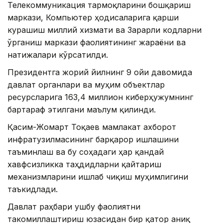
Телекоммуникация тармоқларини бошқариш
маркази, Компьютер ҳодисаларига қарши
курашиш миллий хизмати ва Зарарли кодларни
ўрганиш маркази фаолиятининг жараёни ва
натижалари кўрсатилди.
Президентга жорий йилнинг 9 ойи давомида
давлат органлари ва муҳим объектлар
ресурсларига 163,4 миллион киберҳужумнинг
бартараф этилгани маълум қилинди.
Қасим-Жомарт Тоқаев мамлакат ахборот
инфратузилмасининг барқарор ишлашини
таъминлаш ва бу соҳадаги ҳар қандай
хавфсизликка таҳдидларни қайтариш
механизмларини ишлаб чиқиш муҳимлигини
таъкидлади.
Давлат раҳбари ушбу фаолиятни
такомиллаштириш юзасидан бир қатор аниқ