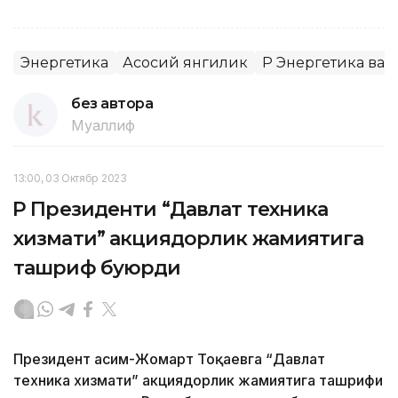
Энергетика
Асосий янгилик
ҚР Энергетика ва
без автора
Муаллиф
13:00, 03 Октябр 2023
ҚР Президенти “Давлат техника
хизмати” акциядорлик жамиятига
ташриф буюрди
Президент Қасим-Жомарт Тоқаевга “Давлат
техника хизмати” акциядорлик жамиятига ташрифи