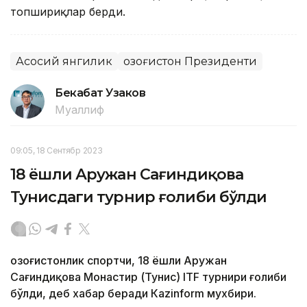
топшириқлар берди.
Асосий янгилик
Қозоғистон Президенти
Бекабат Узаков
Муаллиф
09:05, 18 Сентябр 2023
18 ёшли Аружан Сағиндиқова
Тунисдаги турнир ғолиби бўлди
Қозоғистонлик спортчи, 18 ёшли Аружан
Сағиндиқова Монастир (Тунис) ITF турнири ғолиби
бўлди, деб хабар беради Каzinform мухбири.