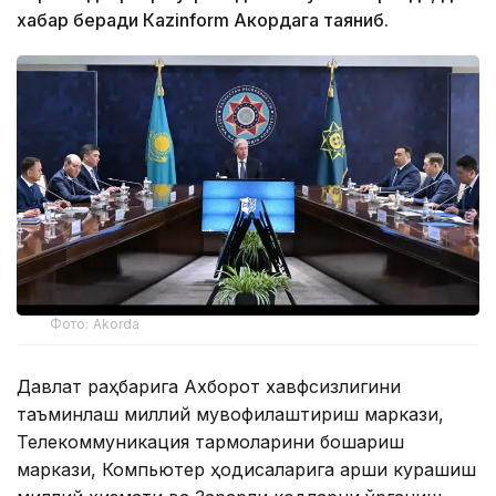
хабар беради Каzinform Акордага таяниб.
Фото: Akorda
Давлат раҳбарига Ахборот хавфсизлигини
таъминлаш миллий мувофиқлаштириш маркази,
Телекоммуникация тармоқларини бошқариш
маркази, Компьютер ҳодисаларига қарши курашиш