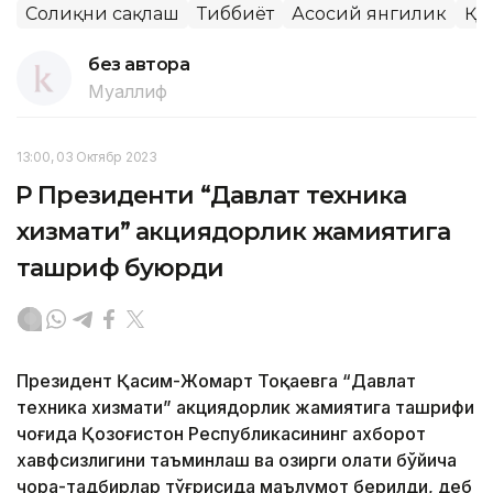
Соғлиқни сақлаш
Тиббиёт
Асосий янгилик
ҚР
без автора
Муаллиф
13:00, 03 Октябр 2023
ҚР Президенти “Давлат техника
хизмати” акциядорлик жамиятига
ташриф буюрди
Президент Қасим-Жомарт Тоқаевга “Давлат
техника хизмати” акциядорлик жамиятига ташрифи
чоғида Қозоғистон Республикасининг ахборот
хавфсизлигини таъминлаш ва ҳозирги ҳолати бўйича
чора-тадбирлар тўғрисида маълумот берилди, деб