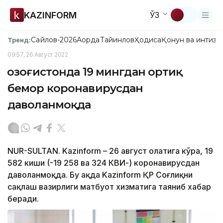
KAZINFORM
ЎЗ
Сайлов-2026
Ақорда
Тайинлов
Ҳодиса
Қонун ва интизо
Тренд:
09:57, 26 Август 2022
Қозоғистонда 19 мингдан ортиқ
бемор коронавирусдан
даволанмоқда
NUR-SULTAN. Kazinform – 26 август ҳолатига кўра, 19
582 киши (-19 258 ва 324 КВИ-) коронавирусдан
даволанмоқда. Бу ҳақда Kazinform ҚР Соғлиқни
сақлаш вазирлиги матбуот хизматига таяниб хабар
беради.