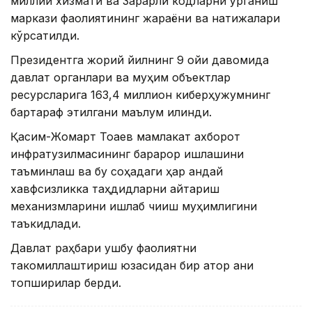
миллий хизмати ва Зарарли кодларни ўрганиш
маркази фаолиятининг жараёни ва натижалари
кўрсатилди.
Президентга жорий йилнинг 9 ойи давомида
давлат органлари ва муҳим объектлар
ресурсларига 163,4 миллион киберҳужумнинг
бартараф этилгани маълум қилинди.
Қасим-Жомарт Тоқаев мамлакат ахборот
инфратузилмасининг барқарор ишлашини
таъминлаш ва бу соҳадаги ҳар қандай
хавфсизликка таҳдидларни қайтариш
механизмларини ишлаб чиқиш муҳимлигини
таъкидлади.
Давлат раҳбари ушбу фаолиятни
такомиллаштириш юзасидан бир қатор аниқ
топшириқлар берди.