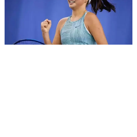
Фото: ktf.kz
Дунёнинг 829-ракеткаси, ушбу мусобақанинг 3-
ракеткаси А. Саөиндиыова финалда жаҳон
рейтингида 1253-ўринни эгаллаб турган
ҳиндистонлик Вайшнави Адкарга қарши
чемпионлик учун кураш олиб борди.
Биринчи партия кескин курашлар остида ўтди,