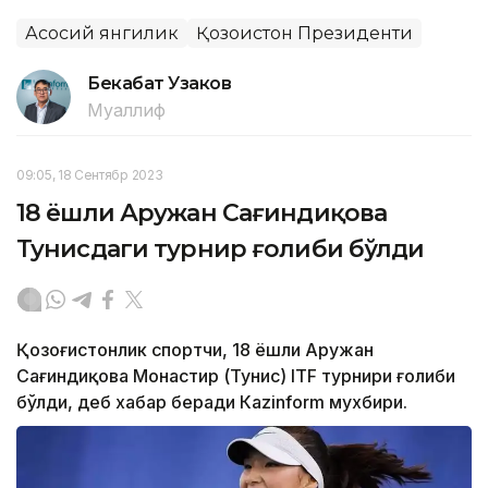
Асосий янгилик
Қозоғистон Президенти
Бекабат Узаков
Муаллиф
09:05, 18 Сентябр 2023
18 ёшли Аружан Сағиндиқова
Тунисдаги турнир ғолиби бўлди
Қозоғистонлик спортчи, 18 ёшли Аружан
Сағиндиқова Монастир (Тунис) ITF турнири ғолиби
бўлди, деб хабар беради Каzinform мухбири.