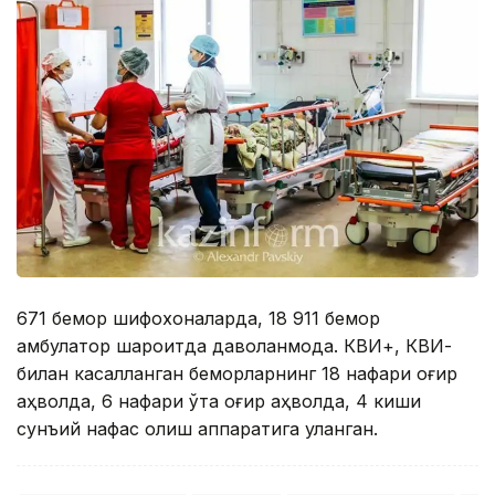
671 бемор шифохоналарда, 18 911 бемор
амбулатор шароитда даволанмоқда. КВИ+, КВИ-
билан касалланган беморларнинг 18 нафари оғир
аҳволда, 6 нафари ўта оғир аҳволда, 4 киши
сунъий нафас олиш аппаратига уланган.